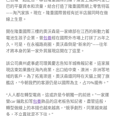
巴的平臺資本和流量，結合打造了隆重國際網上零售特區
——淘汽家族。現在，隆重國際曾經有近半店展同時在做
線上生意。
開在隆重國際三樓的奧沃森是一家總部在江西的新動力蓄
電池生孩子企業，曾
包養
經在國際外市場上打拼了25年之
久。可是，在永福路商圈，奧沃森倒是“新來的”——往年
才將本身的第一家外貿展現店開在了這里。
該公司廣州處事處司理黃慶志告知羊城晚報記者，這家展
現店東如果擔任海內商業，出口給中東、澳洲、非洲等地
域的客戶。為了拓寬渠道，奧沃森還同時在天貓上開了旗
艦店，“今朝我們的客源仍是以國際為主，占70%擺佈。”
“人人都在轉型電商，這或許是今朝獨一的前途。”一家運
營car 鑰匙扣等
包養
飾品的店老板告知記者，盡管這般，
轉型做線上的本錢也越來越高，“競爭劇烈，同業越來越
多，不立異就混不下往。”