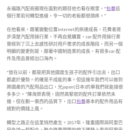
永福路汽配商圈現在面對的題目他也看在眼里，“
包養
這
個行業若何轉型進級，令一切的老板都很頭疼。”
在他看來，跟著變動位置internet的疾速成長，花費者逐
步清楚汽配用操行業，不再自覺購置，car 配件用操行業
曾經到了沉上去感性研討用戶需求的成長階段，而另一個
明顯的變更則是，跟著中國制造業的成長，有很多car 配
件及用品曾經出口海內。
“放在以前，都是把其他國度生孩子的配件引出去，出口
都處於優勢。的確是不成能的事。但這幾年我們可以做到
將國產的汽配用品出口，光japan(日本)的單我們就能接很
多多少。”陳海榮表現，固然高緊密的配件訂單依然未
幾，但在劃一東西的品質下，出口
包養
基本的配件用品有
絕對的價錢上風。
轉型之路正在這里悄然產生。2017年，隆重國際與阿里巴
巴告竣一起配合，聯合隆重國際的線下運營上風與阿里巴