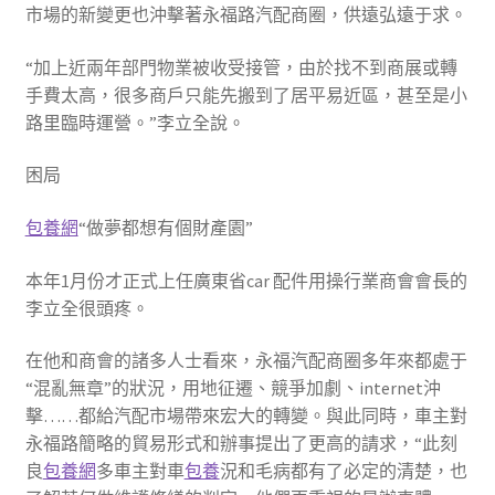
市場的新變更也沖擊著永福路汽配商圈，供遠弘遠于求。
“加上近兩年部門物業被收受接管，由於找不到商展或轉
手費太高，很多商戶只能先搬到了居平易近區，甚至是小
路里臨時運營。”李立全說。
困局
包養網
“做夢都想有個財產園”
本年1月份才正式上任廣東省car 配件用操行業商會會長的
李立全很頭疼。
在他和商會的諸多人士看來，永福汽配商圈多年來都處于
“混亂無章”的狀況，用地征遷、競爭加劇、internet沖
擊……都給汽配市場帶來宏大的轉變。與此同時，車主對
永福路簡略的貿易形式和辦事提出了更高的請求，“此刻
良
包養網
多車主對車
包養
況和毛病都有了必定的清楚，也