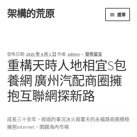
架構的荒原
跳
跳
選單
至
至
導
主
首頁
覽
要
列
內
容
發佈日期:
2025 年 4 月 1 日
作者:
admin
—
發佈留言
重構天時人地相宜S包
養網 廣州汽配商圈擁
抱互聯網探新路
成長三十余年，經過的事況冰火兩重天的永福路商圈積極
擁抱internet、開闢海內市場