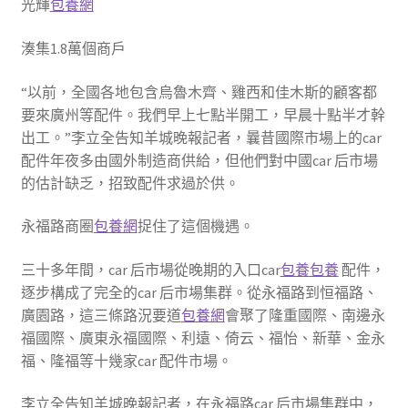
光輝
包養網
湊集1.8萬個商戶
“以前，全國各地包含烏魯木齊、雞西和佳木斯的顧客都
要來廣州等配件。我們早上七點半開工，早晨十點半才幹
出工。”李立全告知羊城晚報記者，曩昔國際市場上的car
配件年夜多由國外制造商供給，但他們對中國car 后市場
的估計缺乏，招致配件求過於供。
永福路商圈
包養網
捉住了這個機遇。
三十多年間，car 后市場從晚期的入口car
包養
包養
配件，
逐步構成了完全的car 后市場集群。從永福路到恒福路、
廣園路，這三條路況要道
包養網
會聚了隆重國際、南邊永
福國際、廣東永福國際、利遠、倚云、福怡、新華、金永
福、隆福等十幾家car 配件市場。
李立全告知羊城晚報記者，在永福路car 后市場集群中，