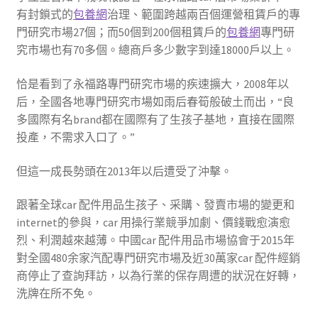
有封鎖式的
包養網
治理、範圍跨越兩百個運營租賃戶的專
門研究市場27個；而50個到200個租賃戶的
包養網
專門研
究市場也有70多個。總商戶多少數字到達18000戶以上。
恰是看到了永福路專門研究市場的疾速擴大，2008年以
后，全國各地專門研究市場如雨后春筍般破土而出，“良
多國際有名brand都在國際有了生孩子基地，直接在國際
投產，不需求入口了。”
但這一成長勢頭在2013年以后遭受了沖擊。
跟著全球car 配件用品生孩子、采購、發賣市場的變更和
internet的參與，car 用操行業競爭加劇、價錢戰愈演愈
烈、利潤越來越薄。中國car 配件用品市場協會于2015年
對全國480余家汽配專門研究市場及近30萬家car 配件經銷
商停止了查詢拜訪，以為行業的保存周遭的狀況在好轉，
洗牌在所不免。