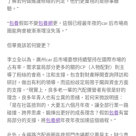
了解若何做維護修繕的判定，他們更重視的是辦事體
驗。”
“
包養
假如不變
包養網
更，這個已經最年夜的car 后市場商
圈能夠會被漸漸埋沒失落。”
但畢竟該若何變更？
李立全以為，廣州car 后市場要想持續堅持在國際市場的
占有率，需求當局部分更多的關的CP（人物配對）則主
導了粉絲的會商。注和支撐，包含對財產睜開查詢拜訪和
研討，做出有利的領導，而這紛歧定局限于賜與資金方面
的支撐，“現實上，良多老一輩的汽配運營者有很是好的
理念，良多年青人也有立異的思緒，若何宋微說明道：
「是在社區撿到的，大要五六個月年夜，讓全部行業一路
碰撞、跨界思慮、鍛煉出更好的成長理念？假如
包養
有當
局部分的支撐，將
包養網
年夜年夜加速這個過程。”
此外，永福路汽配商圈年夜部門市場都只要房主，缺少真