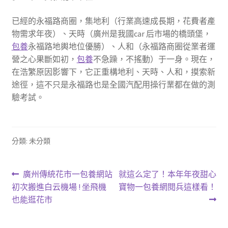
已經的永福路商圈，集地利（行業高速成長期，花費者產
物需求年夜）、天時（廣州是我國car 后市場的橋頭堡，
包養
永福路地輿地位優勝）、人和（永福路商圈從業者運
營之心果斷如初，
包養
不急躁，不搖動）于一身。現在，
在浩繁原因影響下，它正重構地利、天時、人和，摸索新
途徑，這不只是永福路也是全國汽配用操行業都在做的測
驗考試。
分類: 未分類
文
上
下
廣州傳統花市一包養網站
就這么定了！本年年夜甜心
一
一
初次搬進白云機場 ! 坐飛機
寶物一包養網閱兵這樣看！
章
篇
篇
也能逛花市
導
文
文
章:
章: