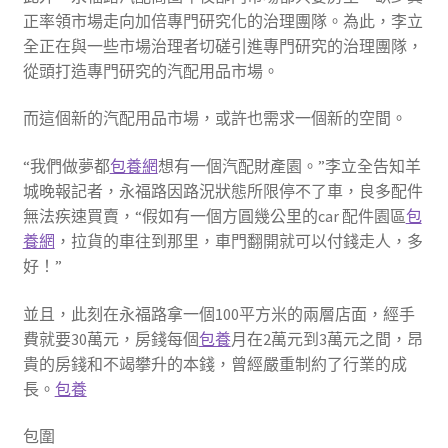
正率領市場走向加倍專門研究化的治理團隊。為此，李立
全正在與一些市場治理者切磋引進專門研究的治理團隊，
從頭打造專門研究的汽配用品市場。
而這個新的汽配用品市場，或許也需求一個新的空間。
“我們做夢都
包養網
想有一個汽配財產園。”李立全告知羊
城晚報記者，永福路因路況狀態所限停不了車，良多配件
無法疾速買賣，“假如有一個方圓幾公里的car 配件園區
包
養網
，拉貨的車往到那里，車門翻開就可以付錢走人，多
好！”
並且，此刻在永福路拿一個100平方米的兩層店面，經手
費就要30萬元，房錢每個
包養
月在2萬元到3萬元之間，昂
貴的房錢和不竭攀升的本錢，曾經嚴重制約了行業的成
長。
包養
包圍