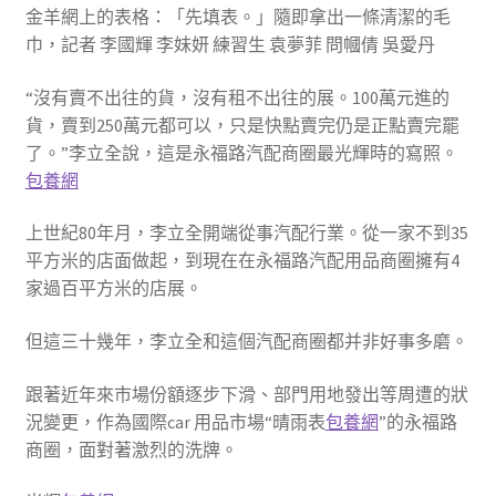
金羊網上的表格：「先填表。」隨即拿出一條清潔的毛
巾，記者 李國輝 李妹妍 練習生 袁夢菲 問幗倩 吳愛丹
“沒有賣不出往的貨，沒有租不出往的展。100萬元進的
貨，賣到250萬元都可以，只是快點賣完仍是正點賣完罷
了。”李立全說，這是永福路汽配商圈最光輝時的寫照。
包養網
上世紀80年月，李立全開端從事汽配行業。從一家不到35
平方米的店面做起，到現在在永福路汽配用品商圈擁有4
家過百平方米的店展。
但這三十幾年，李立全和這個汽配商圈都并非好事多磨。
跟著近年來市場份額逐步下滑、部門用地發出等周遭的狀
況變更，作為國際car 用品市場“晴雨表
包養網
”的永福路
商圈，面對著激烈的洗牌。