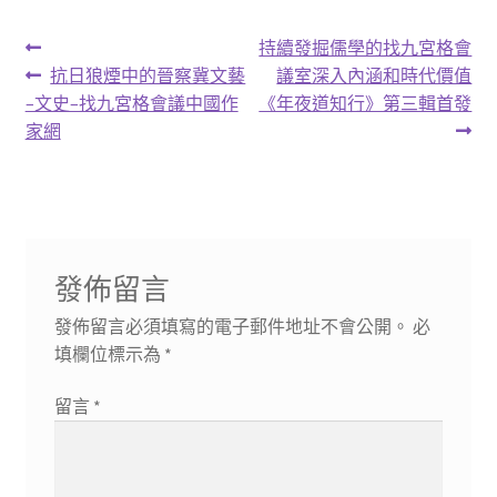
文
下
持續發掘儒學的找九宮格會
上
一
抗日狼煙中的晉察冀文藝
議室深入內涵和時代價值
章
一
篇
–文史–找九宮格會議中國作
《年夜道知行》第三輯首發
導
篇
文
家網
文
章:
覽
章:
發佈留言
發佈留言必須填寫的電子郵件地址不會公開。
必
填欄位標示為
*
留言
*