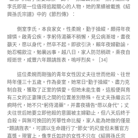
李氏即是一位值得追蹤關心的人物，她的業績被載進《紹
興孫氏宗譜》中的《節烈傳》：
側室李氏，本良家女，性柔婉，勤于操縱，頗得年夜
婦憐。啟青公疾，李躬侍湯藥不稍懈，見公病漸增，晝夜
籲天，愿以身代，然卒不起。即欲引決，賴年夜婦勸諭，
始忍暢飲泣，勉襄凶事，越八日，家人防范稍疏，乘夜自
經逝世，咸豐六年題請旌表，嗚呼烈矣。［34］
這位柔婉而剛強的青年女性因丈夫往世而他殺、往世
時年僅三十五歲。作為妾室，她常日“勤于操縱”、盡力克
制自我，獲取了正室的憐愛。但她未能生養，這般便與育
有三女的正妻陳氏之間的位置差別懸殊。在丈夫孫繼云沉
痾時代，她不只“躬侍湯藥”，并晝夜禱告“愿以身代”；丈
夫往世后她要立即他殺的意圖被主婦勸止，但八天后終于
自殺。與無可挽回的芳華性命比擬，家人能為她做的僅是
“題請旌表”，可謂以生命踐行了“節女”的尺度但未獲官方
嘉獎。現實上，像李氏如許的女性不只在《紹興孫氏宗