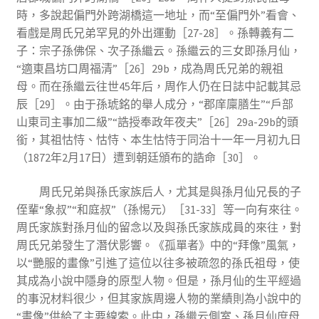
時，多說起偏門外跨湖橋這一地址，而“至偏門外”看會、
看戲是周氏兄弟罕見的外出運動［27-28］。孫轉義有二
子：宗子孫佛保、次子孫繼云。孫繼云的三女即孫月仙，
“適東昌坊口周福清”［26］29b，成為周氏兄弟的親祖
母。而在孫繼云往世45年后，周作人仍在日誌中記載其忌
辰［29］。由于孫琥銘的舉人成分，“郡庠廩膳生”“戶部
山東司主事加二級”“誥授奉政年夜夫”［26］29a-29b的頭
銜，其祖怙恃、怙恃、本生怙恃于同治十一年一月初九日
（1872年2月17日）遭到朝廷頒布的誥命［30］。
周氏兄弟與孫氏家族后人，尤其是與孫月仙兄長的子
侄輩“象叔”“和庭叔”（孫惕元）［31-33］等一向有來往。
周氏家族對孫月仙的留念以及與孫氏家族成員的來往，對
周氏兄弟發生了潛伏影響。《孤單者》中的“拜像”風氣，
以“艷服的畫像”引進了這位以往多被疏忽的孫氏祖母，使
其成為小說中隱身的原型人物。但是，孫月仙的生平經過
的事況材料很少，但其家族周邊人物的業績則為小說中的
“畫像”供給了主要線索。此中，孫繼云側室、孫月仙庶母