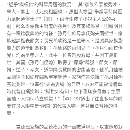
“近乎‘模板化’的科舉周遭的狀況”，其“家族佈景被秀才、
舉人、進士、狀元交相圍繞”，原型人物因“舉業等待與壓
力遠超通俗士子”［39］，由今生成了小說主人公的喜
劇；那么畫像像主對應的孫月仙及其家族佈景，則顯明具
有一種禮教典范的特征。孫月仙庶母李氏殉夫而逝世、家
族題請旌表節女；長兄孫琥銘是一位舉人、是頗具家族影
響力的道學師長教師；孫琥銘的兩個兒子（孫月仙兩位侄
兒）均為至孝之人，此中一位曾割股救母、并因丁憂離
世，其妻（孫月仙侄媳）取得了“節婦”稱號。節女、節
婦、逆子、孝女、道學師長教師的密集涌現，使孫月仙被
品德律令和倫理關系牢牢綁縛。家族佈景決議了孫月仙極
有能夠是一位奉行“夫為妻綱”的典范。1904年周福清病重
時代曾自撰挽聯：“逝世如有知，地下重逢多骨血；生原
無補，人間何時立綱常！”［40］197道出了往世多年的前
妻在良人眼中是“綱常”的代表人物，有著無法替換的位
置。
當孫氏家族的品德模范的一面被浮現后，以畫像形狀