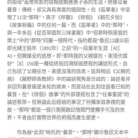
的祖母”面帶笑影的容顏按期進進子孫的生涯。她象征著
曩昔、傳統，卻又具有高度的穩固性。在《孤單者》中呈
現了11次“那時”，高于《呼籲》《徘徊》《朝花夕拾》
《故事新編》中的任何一篇。而《孤單者》中的“那時”，
與一年多后《從百草園到三味書屋》中“但那時倒是我的
樂土”中的“那時”同屬一個時代，指的都是“魯迅12歲以前
即光緒壬辰年（1892年）之前”的一段童年生涯［42］
43。但魏連殳的追想，即“那時我的父親還在，家境也還
好”［8］156是一種從終局回溯經過歷程的講述形式，自
己包括了父親往世、家道沒落的信息。這與稍后《父親的
病》《藤野師長教師》中的論述視角是分歧的：論述者并
非回到曩昔遠望未知的將來，而是站在此刻往返看已知的
曩昔，在“《徘徊》敘事”的外部曾經包含了“往事重提”的
論述框架。但無論此后經過的事況了何種家庭表裡的變
故，“那時”都是一個只需開啟記憶閥門便觸手可及的世
界，不會由於實際世界的坍塌而產生變更。
作為被“此刻”映托的“曩昔”，“那時”顯示魯迅文本中