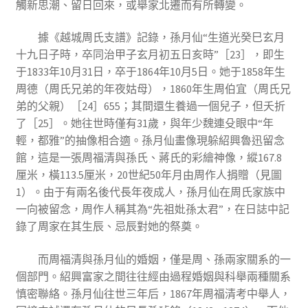
觸新思潮、留日回來，或舉家北遷而有所轉變。
據《越城周氏支譜》記錄，孫月仙“生道光癸巳玄月
十九日子時，卒同治甲子玄月初五日亥時”［23］，即生
于1833年10月31日，卒于1864年10月5日。她于1858年生
周德（周氏兄弟的年夜姑母），1860年生周伯宜（周氏兄
弟的父親）［24］655；其間還生養過一個兒子，但夭折
了［25］。她往世時僅有31歲，與年少魏連殳眼中“年
輕，都雅”的抽像相合適。孫月仙畫像現躲紹興魯迅留念
館，這是一張周福清與孫氏、蔣氏的彩繪神像，縱167.8
厘米，橫113.5厘米，20世紀50年月由周作人捐贈（見圖
1）。由于有兩名後代長年夜成人，孫月仙在周氏家族中
一向被留念，周作人稱其為“先祖妣孫太君”，在日誌中記
錄了周家在其生辰、忌辰對她的祭奠。
而周福清與孫月仙的婚姻，僅是周、孫兩家關系的一
個部門。紹興富家之間往往經由過程婚姻與科舉兩種關系
慎密聯絡。孫月仙往世三年后，1867年周福清考中舉人，