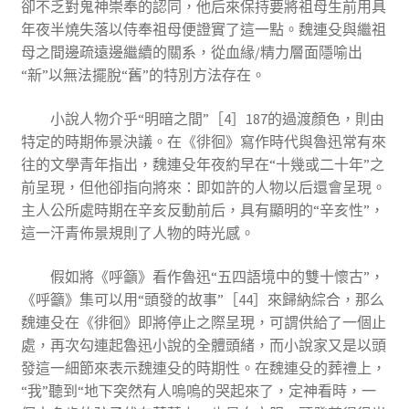
卻不乏對鬼神崇奉的認同，他后來保持要將祖母生前用具
年夜半燒失落以侍奉祖母便證實了這一點。魏連殳與繼祖
母之間邊疏遠邊繼續的關系，從血緣/精力層面隱喻出
“新”以無法擺脫“舊”的特別方法存在。
小說人物介乎“明暗之間”［4］187的過渡顏色，則由
特定的時期佈景決議。在《徘徊》寫作時代與魯迅常有來
往的文學青年指出，魏連殳年夜約早在“十幾或二十年”之
前呈現，但他卻指向將來：即如許的人物以后還會呈現。
主人公所處時期在辛亥反動前后，具有顯明的“辛亥性”，
這一汗青佈景規則了人物的時光感。
假如將《呼籲》看作魯迅“五四語境中的雙十懷古”，
《呼籲》集可以用“頭發的故事”［44］來歸納綜合，那么
魏連殳在《徘徊》即將停止之際呈現，可謂供給了一個止
處，再次勾連起魯迅小說的全體頭緒，而小說家又是以頭
發這一細節來表示魏連殳的時期性。在魏連殳的葬禮上，
“我”聽到“地下突然有人嗚嗚的哭起來了，定神看時，一