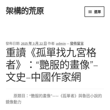
架構的荒原
跳
跳
選單
至
至
導
主
首頁
覽
要
列
內
容
發佈日期:
2025 年 3 月 22 日
作者:
admin
—
發佈留言
重讀《孤單找九宮格
者》：“艷服的畫像”–
文史–中國作家網
原題目：“艷服的畫像”——《孤單者》與魯迅小說的
鏡像動力