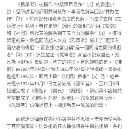
《孤單者》被稱作“包括題目最多”［1］的魯迅小
說，但研討者的評價并紛歧致。李長之將其回為“掉敗之
作”［2］。竹內好分歧意李長之的見解，而是將它與《在
酒樓上》并列，看作是與“《藥》的體系”與“由《家鄉》
和《社戲》所代表的體系相干又自力的體系”［3］。值得
留意的是，魯迅同時期人以為《孤單者》寫出了“更深入
而悲痛的徘徊”，而魯迅也曾自稱“是一個明暗之間的徘徊
者”［4］187，這提醒出《孤單者》甚至小說家自己，頗
具為《徘徊》集點題、代言的特征。有興趣味的是，《徘
徊》由1924年的4篇小說與1925年的7篇小說構成。當魯迅
進進到1925年、即后半段“《徘徊》敘事”［5］時，他差
未幾于1925年10月17日之前完成《孤單者》，至11月6日
接踵完成了《傷逝》《弟兄》《離婚》，這四篇小說構
共
享空間
成了《徘徊》外部一個流利、完全的敘事段落，
《孤單者》仿佛是停止、擱淺后集中噴薄的開篇。
而魏連殳抽像在魯迅小說中并不孤獨。借使倘使著眼
于其狂狷氣質，則魯迅的狂人抽像譜系中還能找到一系列