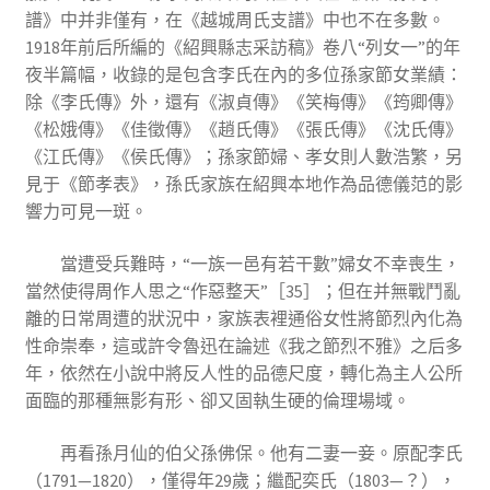
譜》中并非僅有，在《越城周氏支譜》中也不在多數。
1918年前后所編的《紹興縣志采訪稿》卷八“列女一”的年
夜半篇幅，收錄的是包含李氏在內的多位孫家節女業績：
除《李氏傳》外，還有《淑貞傳》《笑梅傳》《筠卿傳》
《松娥傳》《佳徵傳》《趙氏傳》《張氏傳》《沈氏傳》
《江氏傳》《侯氏傳》；孫家節婦、孝女則人數浩繁，另
見于《節孝表》，孫氏家族在紹興本地作為品德儀范的影
響力可見一斑。
當遭受兵難時，“一族一邑有若干數”婦女不幸喪生，
當然使得周作人思之“作惡整天”［35］；但在并無戰鬥亂
離的日常周遭的狀況中，家族表裡通俗女性將節烈內化為
性命崇奉，這或許令魯迅在論述《我之節烈不雅》之后多
年，依然在小說中將反人性的品德尺度，轉化為主人公所
面臨的那種無影有形、卻又固執生硬的倫理場域。
再看孫月仙的伯父孫佛保。他有二妻一妾。原配李氏
（1791—1820），僅得年29歲；繼配奕氏（1803—？），