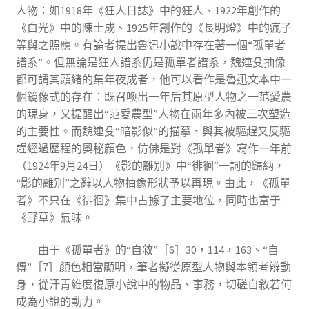
人物：如1918年《狂人日誌》中的狂人、1922年創作的
《白光》中的陳士成、1925年創作的《長明燈》中的瘋子
等與之照應。有論者提出魯迅小說中存在著一個“孤單者
譜系”。但無論是狂人譜系仍是孤單者譜系，魏連殳抽像
都可謂其頭緒的集年夜成者，他可以看作是魯迅文本中一
個鏡像式的存在：既召喚出一年后其原型人物之一范愛農
的現身，又提醒出“范愛農型”人物在兩年多內被三次塑造
的主要性。而魏連殳“暗影似”的描摹、與其被驅趕又反驅
趕經過歷程的奧秘顏色，仿佛是對《孤單者》寫作一年前
（1924年9月24日）《影的離別》中“徘徊”一詞的歸納，
“影的離別”之辭以人物抽像形狀予以再現。由此，《孤單
者》不只在《徘徊》集中占據了主要地位，同時也富于
《野草》氣味。
由于《孤單者》的“自敘”［6］30，114，163、“自
傳”［7］顏色相當顯明，筆者擬從原型人物與本領考辨動
身，從汗青維度復原小說中的物品、事務，切磋自敘若何
成為小說的動力。