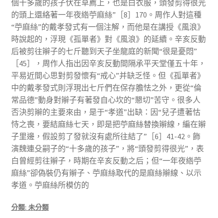
個十多歲的孩子伏在草薦上，也是白衣服，頭發剪得很光
的頭上還絡著一年夜綹苧麻絲”［8］170。周作人對這種
“苧麻絲”的戴孝發式有一個注解，而他是在講授《風浪》
時說起的，浮現《孤單者》對《風浪》的延續。辛亥反動
后被剪往辮子的七斤聽到天子坐龍庭的新聞“很是憂悶”
［45］，周作人指出因辛亥反動間隔承平天堂僅五十年，
平易近間心思對剪發懷有“戒心”并缺乏怪。但《孤單者》
中的戴孝發式則浮現出七斤們在保存膽怯之外，更從“倫
常品德”動身對辮子有著發自心坎的“懇切”苦守。很多人
否決剪辮的主要來由，是于“孝道”出缺：因“兒子遭著怙
恃之喪，要結麻絲七天，即是把苧麻絲替換辮線，編在辮
子里邊，假設剪了發就沒有處所往結了”［6］41-42。飾
演魏連殳嗣子的“十多歲的孩子”，將“頭發剪得很光”，表
白曾經剪往辮子，時期在辛亥反動之后；但“一年夜綹苧
麻絲”卻偽裝仍有辮子、苧麻絲取代的是麻絲辮線、以示
孝道。苧麻絲所模仿的
分類: 未分類