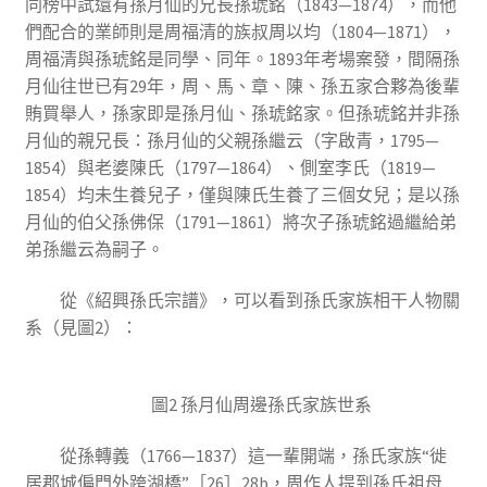
同榜中試還有孫月仙的兄長孫琥銘（1843—1874），而他
們配合的業師則是周福清的族叔周以均（1804—1871），
周福清與孫琥銘是同學、同年。1893年考場案發，間隔孫
月仙往世已有29年，周、馬、章、陳、孫五家合夥為後輩
賄買舉人，孫家即是孫月仙、孫琥銘家。但孫琥銘并非孫
月仙的親兄長：孫月仙的父親孫繼云（字啟青，1795—
1854）與老婆陳氏（1797—1864）、側室李氏（1819—
1854）均未生養兒子，僅與陳氏生養了三個女兒；是以孫
月仙的伯父孫佛保（1791—1861）將次子孫琥銘過繼給弟
弟孫繼云為嗣子。
從《紹興孫氏宗譜》，可以看到孫氏家族相干人物關
系（見圖2）：
圖2 孫月仙周邊孫氏家族世系
從孫轉義（1766—1837）這一輩開端，孫氏家族“徙
居郡城偏門外跨湖橋”［26］28b，周作人提到孫氏祖母