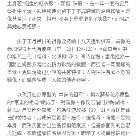
主身著“描金的紅衣服”、頭戴“珠冠”、在一年一度的正月
祭祖中呈現，卻給魏連殳留下了不成磨滅的溫馨印象。畫
像甚至活了起來：祖母“吵嘴上垂垂增多了笑影”，而“我”
與她心意相通。
由于正月吊掛的祖像要持續十八天遭到供奉，畫像的
參加使得七代有能夠同堂［20］124-125。《孤單者》中
的祖孫三代（祖母、父親與“我”）同時在場，畫像成為一
個將血緣關系轉化為精力聯絡的載體。而這幅一閃而過的
畫像，更映現魯迅小說的共有特征：人物往往有著本身的
鏡像，而鏡像組成了人物的他者參照。
以孫月仙為原型的“本身的祖母”，與以蔣菊花為原型
的“家里的祖母”組成了一對鏡像。孫氏居偏門外跨湖橋、
蔣氏居昌安門外魯墟，均為陸游故鄉［20］61。蔣氏是孫
氏的替換者，其成分是後妻、繼母、繼祖母，唯獨不是她
本身。而孫氏固然出生品德模范家族，但畫像面孔的含混
與籠統、衣飾僅象征階級與等第，暗示了人物異樣被物化