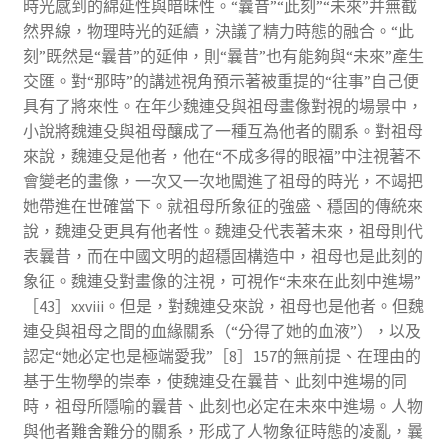
時光感到的綿延性與暗昧性。“曩昔”“此刻”“未來”并無截
然界線，物理時光的延續，決議了精力時態的融合。“此
刻”既然是“曩昔”的延伸，則“曩昔”也有能夠與“未來”產生
交匯。對“那時”的講述視角預示著被重提的“往事”自己便
具有了將來性。在年少魏連殳與祖母畫像對視的場景中，
小說將魏連殳與祖母釀成了一種互為他者的關系。對祖母
來說，魏連殳是他者，他在“不成多得的眼福”中注視著不
會變老的畫像，一次又一次地闖進了祖母的時光，不竭把
她帶進在世確當下。就祖母所象征的強盛、穩固的傳統來
說，魏連殳更具有他者性。魏連殳代表著未來，祖母則代
表曩昔，而在中國文明的超穩固構造中，祖母也是此刻的
象征。魏連殳對畫像的注視，可視作“未來在此刻中進場”
［43］xxviii。但是，對魏連殳來說，祖母也是他者。但魏
連殳與祖母之間的血緣關系（“分得了她的血液”），以及
認定“她必定也是極端愛我”［8］157的無前提、在理由的
基于生物學的崇奉，使魏連殳在曩昔、此刻中進場的同
時，祖母所隱喻的曩昔、此刻也必定在未來中進場。人物
與他者難舍難分的關系，形成了人物象征時態的凌亂，曩