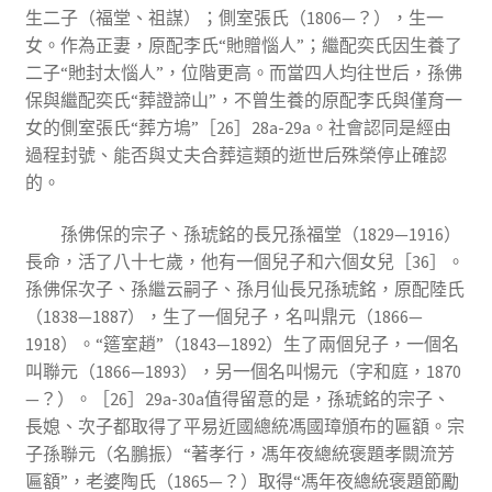
生二子（福堂、祖謀）；側室張氏（1806—？），生一
女。作為正妻，原配李氏“貤贈惱人”；繼配奕氏因生養了
二子“貤封太惱人”，位階更高。而當四人均往世后，孫佛
保與繼配奕氏“葬證諦山”，不曾生養的原配李氏與僅育一
女的側室張氏“葬方塢”［26］28a-29a。社會認同是經由
過程封號、能否與丈夫合葬這類的逝世后殊榮停止確認
的。
孫佛保的宗子、孫琥銘的長兄孫福堂（1829—1916）
長命，活了八十七歲，他有一個兒子和六個女兒［36］。
孫佛保次子、孫繼云嗣子、孫月仙長兄孫琥銘，原配陸氏
（1838—1887），生了一個兒子，名叫鼎元（1866—
1918）。“簉室趙”（1843—1892）生了兩個兒子，一個名
叫聯元（1866—1893），另一個名叫惕元（字和庭，1870
—？）。［26］29a-30a值得留意的是，孫琥銘的宗子、
長媳、次子都取得了平易近國總統馮國璋頒布的匾額。宗
子孫聯元（名鵬振）“著孝行，馮年夜總統褒題孝闕流芳
匾額”，老婆陶氏（1865—？）取得“馮年夜總統褒題節勵