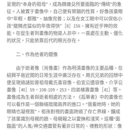
呈現的“本身的祖母”，成為魏連殳所要面臨的“傳統”的象
征。人被置于畫像中，自己便有禁錮的性質，好像孩童眼
中“年輕，都雅”、抽像完善；以及在女工眼中可以保佑小
孩“龍精虎猛似的年夜得快”［8］156、擁有近乎神的效
能。在從生者到畫像的物是人非中，一直處在主動、僵化
的狀況，只能依靠后代的眼光存在。
二、作為他者的鏡像
由于逝者像（肖像畫）作為明清畫像的主要品種，在
紹興平易近間的日常生涯中廣泛存在。周氏兄弟的回想中
便呈現過諸如曾祖母戴氏喜容像、伯宜公遺容像、介孚公
畫像［40］59，108-109，253、四弟椿壽畫像［41］等。
畫像成為生者與逝者相處的方法。《孤單者》中的畫像也
可以看作是一個聯絡陰陽兩界的進口。“我看她時，她的
眼睛也凝視我”，祖孫對視的畫面跨過了存亡界線，釀成
了孩童識別母親的臉、母親報之以愛撫和淺笑。這種“面
臨面”的人鬼/神交通盡管有著非日常的、禮教的形狀：像