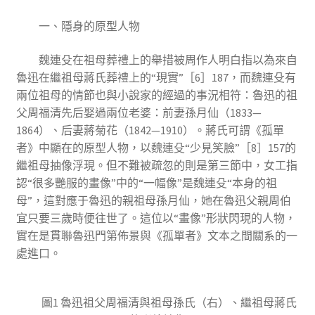
一、隱身的原型人物
魏連殳在祖母葬禮上的舉措被周作人明白指以為來自
魯迅在繼祖母蔣氏葬禮上的“現實”［6］187，而魏連殳有
兩位祖母的情節也與小說家的經過的事況相符：魯迅的祖
父周福清先后娶過兩位老婆：前妻孫月仙（1833—
1864）、后妻蔣菊花（1842—1910）。蔣氏可謂《孤單
者》中顯在的原型人物，以魏連殳“少見笑臉”［8］157的
繼祖母抽像浮現。但不難被疏忽的則是第三節中，女工指
認“很多艷服的畫像”中的“一幅像”是魏連殳“本身的祖
母”，這對應于魯迅的親祖母孫月仙，她在魯迅父親周伯
宜只要三歲時便往世了。這位以“畫像”形狀閃現的人物，
實在是貫聯魯迅門第佈景與《孤單者》文本之間關系的一
處進口。
圖1 魯迅祖父周福清與祖母孫氏（右）、繼祖母蔣氏