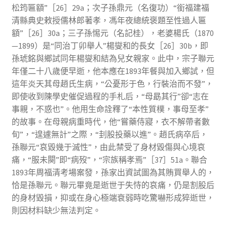
松筠匾額”［26］29a；次子孫鼎元（名復功）“銜福建福
清縣典史敕授儒林郎著孝，馮年夜總統褒題至性過人匾
額”［26］30a；三子孫惕元（名記桂），老婆楊氏（1870
—1899）是“同治丁卯舉人”楊燮和的長女［26］30b，即
孫琥銘與鄉試同年楊燮和結為兒女親家。此中，宗子聯元
年僅二十八歲便早逝，他本應在1893年餐與加入鄉試，但
這年炎天其母趙氏生病，“公憂形于色，行裝治而不發”，
即使收到陳學史催促過程的手札后，“母勗其行”卻“志在
事親，不惑也”。他用生命詮釋了“本性質樸，事母至孝”
的故事。在母親病重時代，他“嘗藥侍寢，衣不解帶者數
旬”，“遑遽無計”之際，“刲股投藥以進”。趙氏病卒后，
孫聯元“哀毀幾于滅性”，由此禁受了身材毀傷與心境哀
痛，“服未闋”即“病歿”，“宗族稱孝焉”［37］51a。聯合
1893年周福清考場案發，孫家出資試圖為其賄買舉人的，
恰是孫聯元。聯元畢竟是逝世于失恃的哀痛，仍是割股后
的身材毀損，抑或在身心極端衰弱時吃驚嚇形成猝逝世，
則因材料缺少無法判定。