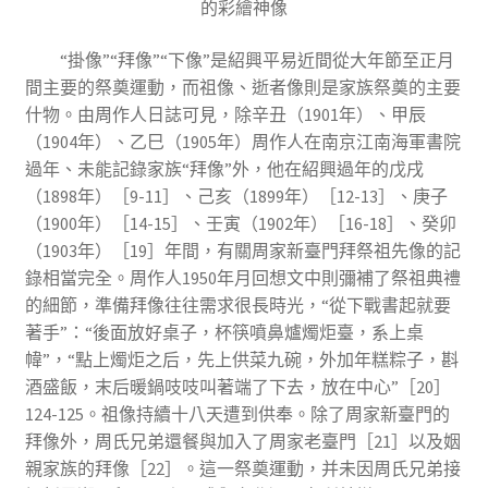
的彩繪神像
“掛像”“拜像”“下像”是紹興平易近間從大年節至正月
間主要的祭奠運動，而祖像、逝者像則是家族祭奠的主要
什物。由周作人日誌可見，除辛丑（1901年）、甲辰
（1904年）、乙巳（1905年）周作人在南京江南海軍書院
過年、未能記錄家族“拜像”外，他在紹興過年的戊戌
（1898年）［9-11］、己亥（1899年）［12-13］、庚子
（1900年）［14-15］、壬寅（1902年）［16-18］、癸卯
（1903年）［19］年間，有關周家新臺門拜祭祖先像的記
錄相當完全。周作人1950年月回想文中則彌補了祭祖典禮
的細節，準備拜像往往需求很長時光，“從下戰書起就要
著手”：“後面放好桌子，杯筷噴鼻爐燭炬臺，系上桌
幃”，“點上燭炬之后，先上供菜九碗，外加年糕粽子，斟
酒盛飯，末后暖鍋吱吱叫著端了下去，放在中心”［20］
124-125。祖像持續十八天遭到供奉。除了周家新臺門的
拜像外，周氏兄弟還餐與加入了周家老臺門［21］以及姻
親家族的拜像［22］。這一祭奠運動，并未因周氏兄弟接