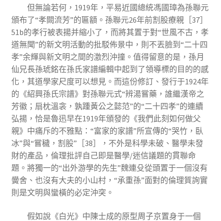
但無論若何，1919年，平易近國總統馮國璋為孫聯元
頒布了“孝闕流芳”的匾額。孫聯元26年前割股療親［37］
51b的孝行被表揚并縮小了，而將其置于對“世風不古，孝
道無聞”的新文明活動的批駁佈景中，則不丟臉到“二十四
孝”余輝與新文明之間的激烈沖撞。值得留意的是，孫月
仙兄長孫琥銘在孫氏家譜編輯中起到了領導標的目的的感
化，其道學家尺度可以想見。而這份修訂、發行于1924年
的《紹興孫氏宗譜》對孫聯元式“辨湯嘗藥，誰繼漢帝之
芳徽；扇枕溫衾，孰踵黃公之懿范”的“二十四孝”的連續
弘揚，恰是魯迅早在1919年頒發的《我們此刻如何做父
親》中痛斥的不雅點：“富家的家譜”所宣傳的“哭竹，臥
冰”與“嘗穢，割股”［38］，不外是科學未破、醫學未發
財的產品，倫理批評自己即是醫學/迷信議題的貫聯命
題。將獨一的“出外游學的先生”魏連殳從頭置于一個沒有
黌舍、也沒有大夫的小山村，“承重孫”面對的倫理質詢實
則是文明與蠻橫的必定沖突。
假如說《白光》中陳士成的原型周子京置身于一個