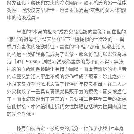
與象征化。蔣氏與丈夫的冷漠關系，顯示孫氏的另一種能
夠性：假設沒有早逝世，也會垂垂淪為“灰色的女人”群體
中的暗淡成員。
早逝的“本身的祖母”成為兒孫指認的畫像；而在世的
“家里的祖母”則“整天坐在窗下”“機械似的”“冷冷的”，異
樣具有畫像的運動特征。畫像的“年輕”“都雅”反襯出活人
的朽邁。假如說孫氏成為了畫像，那么蔣氏則以畫像為規
范［42］59-60，測驗考試成為畫像的影子而不得。無法
扼殺的血緣關系被轉化為精力圖騰，而虛無飄渺的逝世者
的魂靈又對活人畢生不輟的勞作構成了籠罩。除此之外，
小說家又近乎戲謔地設置了俚俗的年夜良祖母，在二人之
外又構筑了一重具有實際感與販子氣的鏡像。實有被虛化
了，而虛幻又超出了真正的，只要將二者甚至三者的鏡像
彼此拼接，才幹繪制出近代女性群體包括精力性與肉身性
的完全肖像。
孫月仙被商定、被約束的成分，化作了小說中“本身