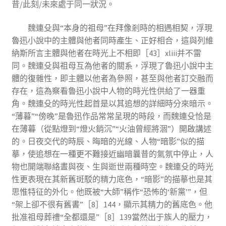
昔/此刻/未來處于同一狀況。
魏連殳與“本身的祖母”在拜像剎時的相遇相契，浮現
魯迅小說中的主體與他者同時產生、正好相合，這與列維
納斯所言主體與他者在時光上不相即［43］xliii并不雷
同。魏連殳與祖母互為他者的關系，浮現了魯迅小說中主
體的復雜性，即主體以他者為參照，甚至與他者訂交融而
存在，這為察看魯迅小說中人物的時光性供給了一器重
角。魏連殳的時光性起首是以其追想的詳細時分來暗示。
“薄暮”“傍晚”是魯迅作品常常呈現的時段，而魏連殳恰是
在薄暮（從點燈到“燈火銷沉”“火油曾經將涸”）開啟講述
的。日夜交代的時辰、晦暗的光線、人物“暗影”似的描
摹，使追想在一種更不難接近幽暗曩昔的氣氛中停止，人
物也開端聯絡晝與夜、生與逝世兩種時空。魏連殳的時光
性更表現在其新舊斑駁的精力底色，“暗影”的描摹也是其
思惟特征的外化。他既被“大師”稱作“恐怖的‘新黨’”，但
“架上卻不很有舊書”［8］144，顯示其精力的舊底色。他
批准祖母葬禮“全都還是”［8］139當然出于族人的壓力，