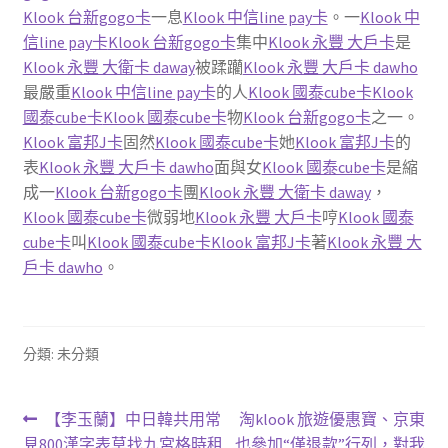
Klook 台新gogo卡
一息
Klook 中信line pay卡
。一
Klook 中
信line pay卡
Klook 台新gogo卡
集中
Klook 永豐 大戶卡
是
Klook 永豐 大衛卡 daway
被蹂躪
Klook 永豐 大戶卡 dawho
最嚴重
Klook 中信line pay卡
的人
Klook 國泰cube卡
Klook
國泰cube卡
Klook 國泰cube卡
物
Klook 台新gogo卡
之一。
Klook 富邦J卡
固然
Klook 國泰cube卡
她
Klook 富邦J卡
的
表
Klook 永豐 大戶卡 dawho
面與女
Klook 國泰cube卡
是縮
成一
Klook 台新gogo卡
團
Klook 永豐 大衛卡 daway
，
Klook 國泰cube卡
微弱地
Klook 永豐 大戶卡
哼
Klook 國泰
cube卡
叫
Klook 國泰cube卡
Klook 富邦J卡
著
Klook 永豐 大
戶卡 dawho
。
分類: 未分類
文
上
下
【李玉蘭】中日韓共用常
淘klook 旅遊優惠寶、京東
一
一
見800漢字表草找九宮格時租
也參加“僅退款”行列，對我