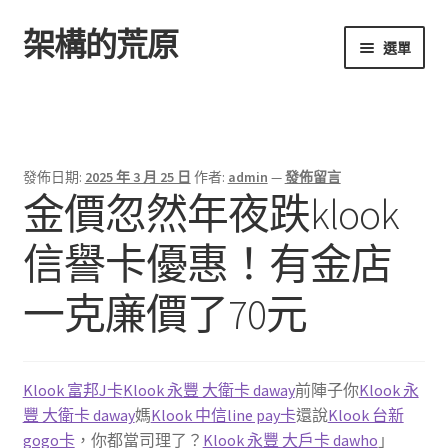
架構的荒原
跳
跳
選單
至
至
導
主
首頁
覽
要
列
內
容
發佈日期:
2025 年 3 月 25 日
作者:
admin
—
發佈留言
金價忽然年夜跌klook
信譽卡優惠！有金店
一克廉價了70元
Klook 富邦J卡
Klook 永豐 大衛卡 daway
前陣子你
Klook 永
豐 大衛卡 daway
媽
Klook 中信line pay卡
還說
Klook 台新
gogo卡
，你都當司理了？
Klook 永豐 大戶卡 dawho
」