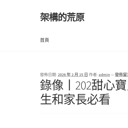
架構的荒原
跳
跳
至
至
導
主
覽
要
首頁
列
內
容
首頁
發佈日期:
2026 年 2 月 15 日
作者:
admin
—
發佈留
錄像丨202甜心
生和家長必看