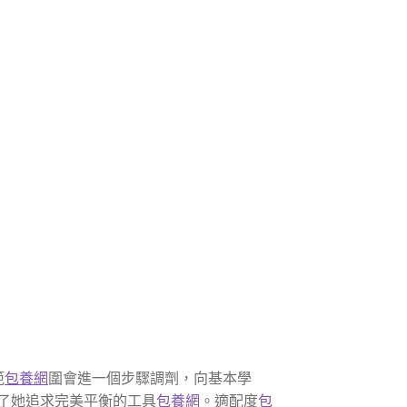
範
包養網
圍會進一個步驟調劑，向基本學
了她追求完美平衡的工具
包養網
。適配度
包