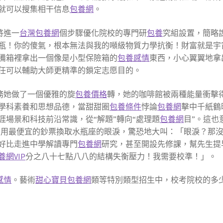
就可以搜集相干信息
包養網
。
，將進一
台灣包養網
個步驟優化院校的專門研
包養
究組設置，簡略
瓶！你的傻氣，根本無法與我的噸級物質力學抗衡！財富就是宇
備箱裡拿出一個像是小型保險箱的
包養感情
東西，小心翼翼地拿
任可以輔助大師更精準的鎖定志愿目的。
務她做了一個優雅的旋
包養價格
轉，她的咖啡館被兩種能量衝擊
學科素養和思想品德，當甜甜圈
包養條件
悖論
包養網
擊中千紙鶴
場景和科技前沿常識，從“解題”轉向“處理題
包養網
目”。這也
到要用最便宜的鈔票換取水瓶座的眼淚，驚恐地大叫：「眼淚？那
好比走進中學解讀專門
包養網
研究，甚至開設先修課，幫先生提
養網VIP
分之八十七點八八的結構失衡壓力！我需要校準！」。
感情
。藝術
甜心寶貝包養網
類等特別類型招生中，校考院校的多少