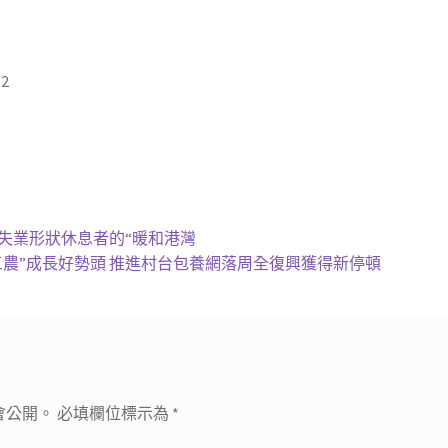
82
新失業形狀休息者的“暖和港灣
農”成長好勢頭 推進村台包養網落周全復興獲得新停頓
會公開。
必填欄位標示為
*