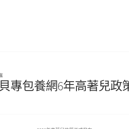
言
寶貝專包養網6年高著兒政