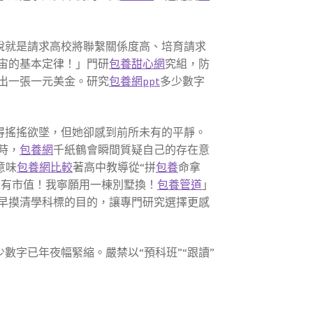
說就是請求高校將聯繫關係度高、培育請求
宙的基本定律！」門研
包養甜心網
究組，防
出一張一元美金。研究
包養網ppt
多少數字
得搖搖欲墜，但她卻感到前所未有的平靜。
時，
包養網
千紙鶴會瞬間質疑自己的存在意
意味
包養網比較
著高中教導從“拼
包養
命拿
沒有市值！我寧願用一棟別墅換！
包養管道
」
早摸清學科標的目的，讓專門研究選擇更感
數字已年夜幅緊縮。嚴禁以“預科班”“跟讀”