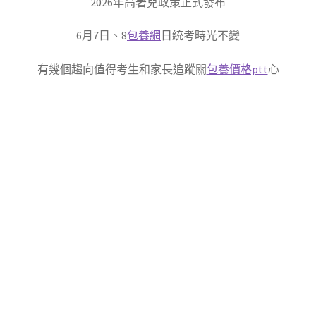
2026年高著兒政策正式發布
6月7日、8
包養網
日統考時光不變
有幾個趨向值得考生和家長追蹤關
包養價格ptt
心