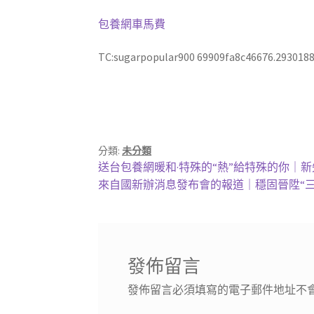
包養網車馬費
TC:sugarpopular900 69909fa8c46676.293018
分類:
未分類
文
上
送台包養網暖和·特殊的“熱”給特殊的你｜
一
下
來自國新辦消息發布會的報道｜穩固晉陞“三
章
篇
一
導
文
篇
章:
文
覽
章:
發佈留言
發佈留言必須填寫的電子郵件地址不