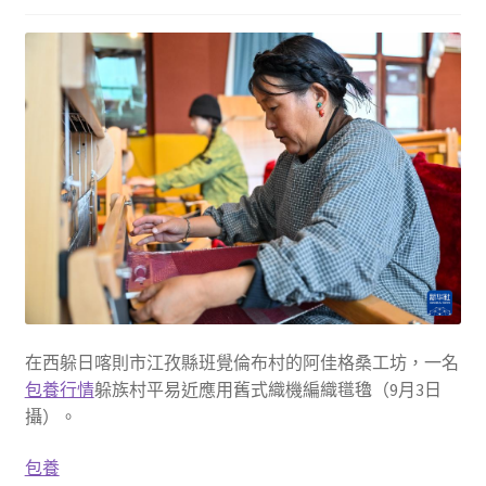
在西躲日喀則市江孜縣班覺倫布村的阿佳格桑工坊，一名
包養行情
躲族村平易近應用舊式織機編織氆氌（9月3日
攝）。
包養