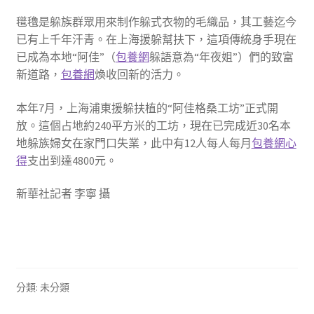
氆氌是躲族群眾用來制作躲式衣物的毛織品，其工藝迄今
已有上千年汗青。在上海援躲幫扶下，這項傳統身手現在
已成為本地“阿佳”（
包養網
躲語意為“年夜姐”）們的致富
新道路，
包養網
煥收回新的活力。
本年7月，上海浦東援躲扶植的“阿佳格桑工坊”正式開
放。這個占地約240平方米的工坊，現在已完成近30名本
地躲族婦女在家門口失業，此中有12人每人每月
包養網心
得
支出到達4800元。
新華社記者 李寧 攝
分類: 未分類