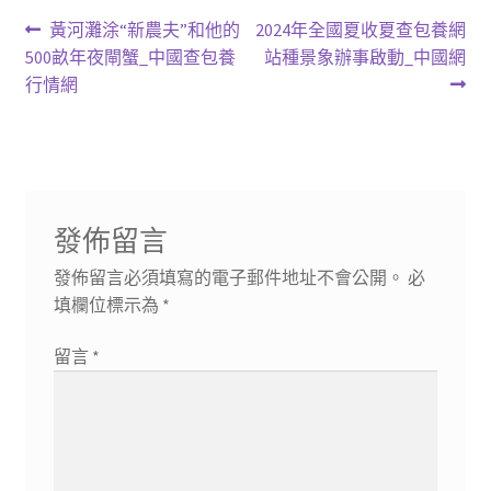
文
上
下
黃河灘涂“新農夫”和他的
2024年全國夏收夏查包養網
一
一
500畝年夜閘蟹_中國查包養
站種景象辦事啟動_中國網
章
篇
篇
行情網
導
文
文
章:
章:
覽
發佈留言
發佈留言必須填寫的電子郵件地址不會公開。
必
填欄位標示為
*
留言
*