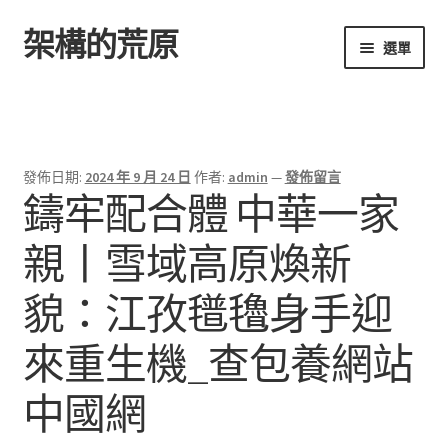
架構的荒原
跳
跳
選單
至
至
導
主
首頁
覽
要
列
內
容
發佈日期:
2024 年 9 月 24 日
作者:
admin
—
發佈留言
鑄牢配合體 中華一家
親丨雪域高原煥新
貌：江孜氆氌身手迎
來重生機_查包養網站
中國網