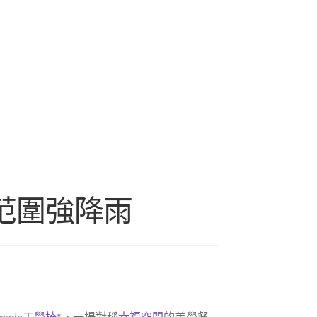
范圍強降雨