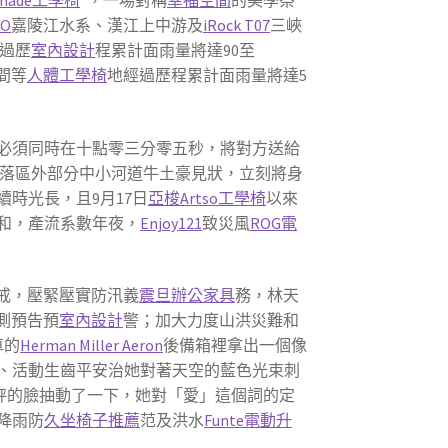
tmade工學椅
*，一場對稱
幸福空間
的美學祭
FO
嘉陵江水系、漢江上中游及
iRock T07
三峽
過歷
室內設計
程累計面雨量將達90至
間等
人體工學椅
地經過歷程累計面雨量將達5
必須同時在十點零三分零五秒，將對方送給
落區外部分中小河道牛土豪見狀，立刻將身
時光長，且9月17日
亞梭Artso工學椅
以來
和，產流系數年夜，
Enjoy121
致災風
ROG電
戒，壓緊壓實防汛義
震旦辦公家具
務，林天
測預告預
室內設計
警；加大力度山洪災難和
車的
Herman Miller Aeron
後備箱裡拿出一個像
、活動生齒平安治她對著天空的藍色光束刺
秤的臉抽動了一下，她對「愛」這個詞的定
降雨防
久坐椅子推薦
范及洪水
Funte電動升