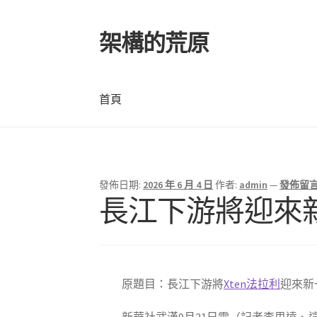
架構的荒原
跳
跳
至
至
導
主
覽
要
首頁
列
內
容
首頁
發佈日期:
2026 年 6 月 4 日
作者:
admin
—
發佈留
長江下游將迎來
原題目：長江下游將
Xten法拉利
迎來新