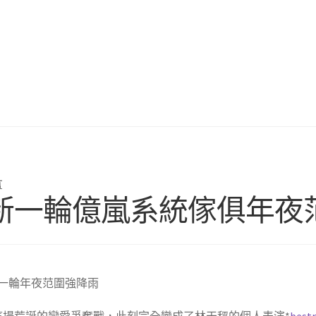
言
新一輪億嵐系統傢俱年夜
一輪年夜范圍強降雨