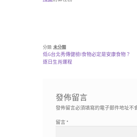
分類:
未分類
文
上
低G台北秀傳健檢I食物必定是安康食物？
一
下
逐日生肖運程
章
篇
一
導
文
篇
章:
文
覽
章:
發佈留言
發佈留言必須填寫的電子郵件地址不
留言
*