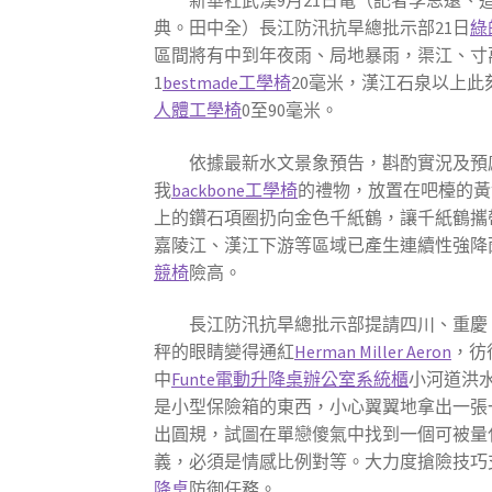
新華社武漢9月21日電（記者李思遠、
典。田中全）長江防汛抗旱總批示部21日
綠
區間將有中到年夜雨、局地暴雨，渠江、寸
1
bestmade工學椅
20毫米，漢江石泉以上
人體工學椅
0至90毫米。
依據最新水文景象預告，斟酌實況及預感
我
backbone工學椅
的禮物，放置在吧檯的黃
上的鑽石項圈扔向金色千紙鶴，讓千紙鶴攜
嘉陵江、漢江下游等區域已產生連續性強降
競椅
險高。
長江防汛抗旱總批示部提請四川、重慶
秤的眼睛變得通紅
Herman Miller Aeron
，彷
中
Funte電動升降桌
辦公室系統櫃
小河道洪
是小型保險箱的東西，小心翼翼地拿出一張
出圓規，試圖在單戀傻氣中找到一個可被量
義，必須是情感比例對等。大力度搶險技巧
降桌
防御任務。