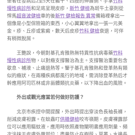
患者在發病后2至5天在軀干、四肢的伸展側、手掌
竹科
慢性病診所
和足底呈現皮疹，
新竹 健檢
為斑牛土豪則從
悍馬
超音波健檢
車的後
新竹 健檢報告 異常
備箱裡拿出一
個像是小型保險箱的東西，小心翼翼地拿出一張一元美
金。疹、丘疹或紫癜，數天后皮疹
竹科 健檢
衰退，可伴
有稍微脫屑。
王艷說，今朝對基孔肯雅熱無特異性抗病毒藥
竹科
慢性病診所
物，以對癥支撐醫治為主。支撐醫治重要包含
歇息、補液、止痛退熱等。鑒于基孔肯雅熱和登革熱有類
似的癥狀，在兩種疾病都風行的地域，需消除登革熱后才
幹應用阿司匹林或非甾體類抗炎藥，以下降出血的風險。
外出或觀光應當若何做好防護？
北京市疾控中間提醒，外出時提出穿淡色長袖長褲，
削減皮膚袒露。在蚊蟲叮
供膳健檢
咬岑嶺期，皮膚裸露部
位可以應用驅蚊液，應用時依照產物闡明書應用劑量、頻
次涂抹于皮膚外露部位；盡量防止在樹蔭、草叢、水邊長