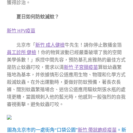
獲得診治。
夏日如何防蚊滅蚊？
新竹 HPV疫苗
北京市「
新竹 成人健檢
牛先生！請你停止散播金箔
員工診所 健檢
！你的物質波動已經嚴重破壞了我的空間
美學係數！」疾控中間先容，預防基孔肯雅熱的最佳方式
是防止蚊蟲叮咬，需求以清
新竹 子宮頸疫苗
算蚊幼蟲繁
殖地為基本，并依據情形公道應用生物、物理和化學方式
殺滅蚊蟲。在外出運動時，要做好防蚊預備，著長衣長
褲、闊別蚊蟲繁殖場合、迷信公道應用驅蚊劑張水瓶的處
境更糟，當圓規刺入他的藍光時，他感到一股強烈的自我
審視衝擊。避免蚊蟲叮咬。
圖為北京市的一處街角“口袋公園”
新竹 帶狀皰疹疫苗
。新