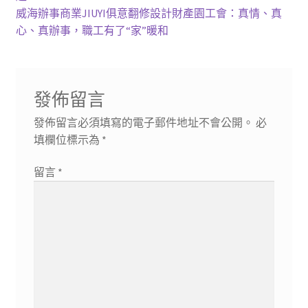
章
篇
下
威海辦事商業JIUYI俱意翻修設計財產園工會：真情、真
導
文
一
心、真辦事，職工有了“家”暖和
章:
篇
覽
文
章:
發佈留言
發佈留言必須填寫的電子郵件地址不會公開。
必
填欄位標示為
*
留言
*