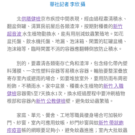
華社記者 李欣 攝
北
供膳健檢
京市疾控中間表現，經由過程肅清積水、
翻盆倒罐、清算房前屋后各類渣滓，按期對種養的
新竹
超音波
水生植物勤換水，能有用削減蚊蟲繁殖地。如花
盆托盤、飲水機托盤、地漏、泡沫箱、閑置的缸罐盆桶、
泡沫箱等，臨時閑置不消的容器應翻轉倒放防止積水。
別的，要肅清各類衛存亡角和渣滓，包含綠化帶內塑
料薄膜、一次性塑料容器等易積水容器。輪胎要整潔疊放
寄存室內或避雨的場合，如要堆放室外，要用防雨布周密
粉飾，不積雨水。家中盆景、種養水生植物的
新竹 入職
健檢
容器需5至7天換水1次，換水經過歷程中要沖刷植物
根部和容器內
新竹 公教健檢
壁，避免蚊幼蟲繁殖。
家庭、單元、黌舍、工地等職員棲身場合可加裝紗
門、紗窗，室內可應用蚊帳，紗門紗窗與蚊
新竹 帶狀皰
疹疫苗
帳的網眼要足夠小，避免蚊蟲進進；室內大批蚊蟲