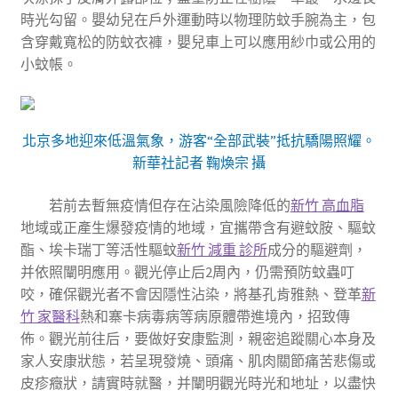
時光勾留。嬰幼兒在戶外運動時以物理防蚊手腕為主，包
含穿戴寬松的防蚊衣褲，嬰兒車上可以應用紗巾或公用的
小蚊帳。
北京多地迎來低溫氣象，游客“全部武裝”抵抗驕陽照耀。
新華社記者 鞠煥宗 攝
若前去暫無疫情但存在沾染風險降低的
新竹 高血脂
地域或正產生爆發疫情的地域，宜攜帶含有避蚊胺、驅蚊
酯、埃卡瑞丁等活性驅蚊
新竹 減重 診所
成分的驅避劑，
并依照闡明應用。觀光停止后2周內，仍需預防蚊蟲叮
咬，確保觀光者不會因隱性沾染，將基孔肯雅熱、登革
新
竹 家醫科
熱和寨卡病毒病等病原體帶進境內，招致傳
佈。觀光前往后，要做好安康監測，親密追蹤關心本身及
家人安康狀態，若呈現發燒、頭痛、肌肉關節痛苦悲傷或
皮疹癥狀，請實時就醫，并闡明觀光時光和地址，以盡快