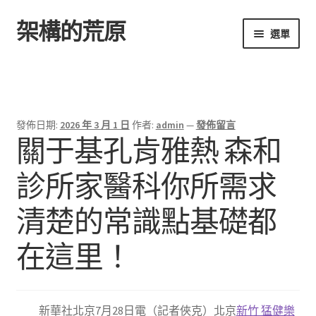
架構的荒原
跳
跳
選單
至
至
導
主
首頁
覽
要
列
內
容
發佈日期:
2026 年 3 月 1 日
作者:
admin
—
發佈留言
關于基孔肯雅熱 森和
診所家醫科你所需求
清楚的常識點基礎都
在這里！
新華社北京7月28日電（記者俠克）北京
新竹 猛健樂