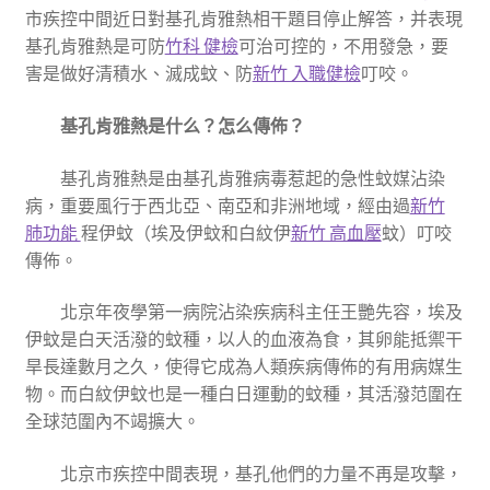
市疾控中間近日對基孔肯雅熱相干題目停止解答，并表現
基孔肯雅熱是可防
竹科 健檢
可治可控的，不用發急，要
害是做好清積水、滅成蚊、防
新竹 入職健檢
叮咬。
基孔肯雅熱是什么？怎么傳佈？
基孔肯雅熱是由基孔肯雅病毒惹起的急性蚊媒沾染
病，重要風行于西北亞、南亞和非洲地域，經由過
新竹
肺功能
程伊蚊（埃及伊蚊和白紋伊
新竹 高血壓
蚊）叮咬
傳佈。
北京年夜學第一病院沾染疾病科主任王艷先容，埃及
伊蚊是白天活潑的蚊種，以人的血液為食，其卵能抵禦干
旱長達數月之久，使得它成為人類疾病傳佈的有用病媒生
物。而白紋伊蚊也是一種白日運動的蚊種，其活潑范圍在
全球范圍內不竭擴大。
北京市疾控中間表現，基孔他們的力量不再是攻擊，