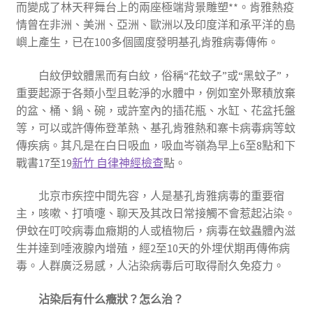
而變成了林天秤舞台上的兩座極端背景雕塑**。肯雅熱疫
情曾在非洲、美洲、亞洲、歐洲以及印度洋和承平洋的島
嶼上產生，已在100多個國度發明基孔肯雅病毒傳佈。
白紋伊蚊體黑而有白紋，俗稱“花蚊子”或“黑蚊子”，
重要起源于各類小型且乾淨的水體中，例如室外聚積放棄
的盆、桶、鍋、碗，或許室內的插花瓶、水缸、花盆托盤
等，可以或許傳佈登革熱、基孔肯雅熱和寨卡病毒病等蚊
傳疾病。其凡是在白日吸血，吸血岑嶺為早上6至8點和下
戰書17至19
新竹 自律神經檢查
點。
北京市疾控中間先容，人是基孔肯雅病毒的重要宿
主，咳嗽、打噴嚏、聊天及其改日常接觸不會惹起沾染。
伊蚊在叮咬病毒血癥期的人或植物后，病毒在蚊蟲體內滋
生并達到唾液腺內增殖，經2至10天的外埋伏期再傳佈病
毒。人群廣泛易感，人沾染病毒后可取得耐久免疫力。
沾染后有什么癥狀？怎么治？