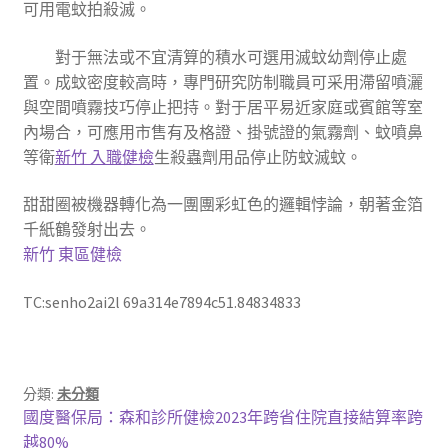
可用電蚊拍殺滅。
對于無法或不宜清算的積水可選用滅蚊幼劑停止處
置。成蚊密度較高時，專門研究防制職員可采用滯留噴灑
與空間噴霧技巧停止把持。對于居平易近家庭或賓館等室
內場合，可應用市售有及格證、掛號證的氣霧劑、蚊噴鼻
等衛
新竹 入職健檢
生殺蟲劑用品停止防蚊滅蚊。
甜甜圈被機器轉化為一團團彩虹色的邏輯悖論，朝著金箔
千紙鶴發射出去。
新竹 東區健檢
TC:senho2ai2l 69a314e7894c51.84834833
分類:
未分類
文
上
國度醫保局：森和診所健檢2023年跨省住院直接結算率跨
一
越80%