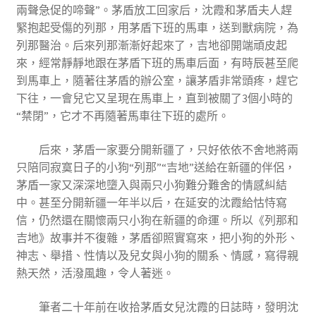
兩聲急促的啼聲”。茅盾放工回家后，沈霞和茅盾夫人趕
緊抱起受傷的列那，用茅盾下班的馬車，送到獸病院，為
列那醫治。后來列那漸漸好起來了，吉地卻開端頑皮起
來，經常靜靜地跟在茅盾下班的馬車后面，有時辰甚至爬
到馬車上，隨著往茅盾的辦公室，讓茅盾非常頭疼，趕它
下往，一會兒它又呈現在馬車上，直到被關了3個小時的
“禁閉”，它才不再隨著馬車往下班的處所。
后來，茅盾一家要分開新疆了，只好依依不舍地將兩
只陪同寂寞日子的小狗“列那”“吉地”送給在新疆的伴侶，
茅盾一家又深深地墮入與兩只小狗難分難舍的情感糾結
中。甚至分開新疆一年半以后，在延安的沈霞給怙恃寫
信，仍然還在關懷兩只小狗在新疆的命運。所以《列那和
吉地》故事并不復雜，茅盾卻照實寫來，把小狗的外形、
神志、舉措、性情以及兒女與小狗的關系、情感，寫得親
熱天然，活潑風趣，令人著迷。
筆者二十年前在收拾茅盾女兒沈霞的日誌時，發明沈