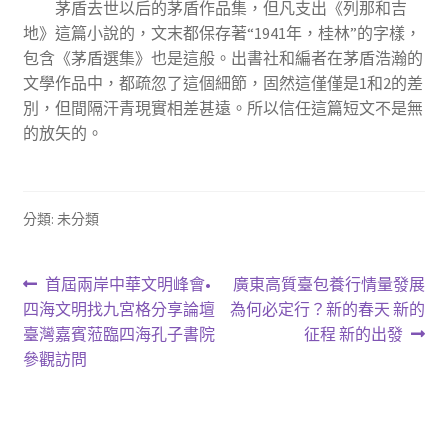
茅盾去世以后的茅盾作品集，但凡支出《列那和吉
地》這篇小說的，文末都保存著“1941年，桂林”的字樣，
包含《茅盾選集》也是這般。出書社和編者在茅盾浩瀚的
文學作品中，都疏忽了這個細節，固然這僅僅是1和2的差
別，但間隔汗青現實相差甚遠。所以信任這篇短文不是無
的放矢的。
分類: 未分類
文
上
下
首屆兩岸中華文明峰會•
廣東高質臺包養行情量發展
一
一
四海文明找九宮格分享論壇
為何必定行？新的春天 新的
章
篇
篇
臺灣嘉賓蒞臨四海孔子書院
征程 新的出發
導
文
文
參觀訪問
章:
章:
覽