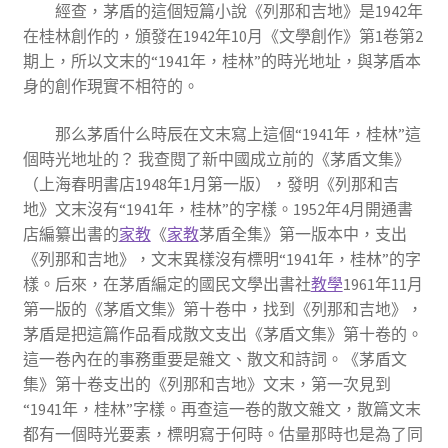
經查，茅盾的這個短篇小說《列那和吉地》是1942年
在桂林創作的，頒發在1942年10月《文學創作》第1卷第2
期上，所以文末的“1941年，桂林”的時光地址，與茅盾本
身的創作現實不相符的。
那么茅盾什么時辰在文末寫上這個“1941年，桂林”這
個時光地址的？ 我查閱了新中國成立前的《茅盾文集》
（上海春明書店1948年1月第一版），發明《列那和吉
地》文末沒有“1941年，桂林”的字樣。1952年4月開通書
店編纂出書的
家教
《
家教
茅盾全集》第一版本中，支出
《列那和吉地》，文末異樣沒有標明“1941年，桂林”的字
樣。后來，在茅盾編定的國民文學出書社
教學
1961年11月
第一版的《茅盾文集》第十卷中，找到《列那和吉地》，
茅盾是把這篇作品看成散文支出《茅盾文集》第十卷的。
這一卷內在的事務重要是雜文、散文和詩詞。《茅盾文
集》第十卷支出的《列那和吉地》文末，第一次見到
“1941年，桂林”字樣。再查這一卷的散文雜文，散篇文末
都有一個時光要素，標明寫于何時。估量那時也是為了同