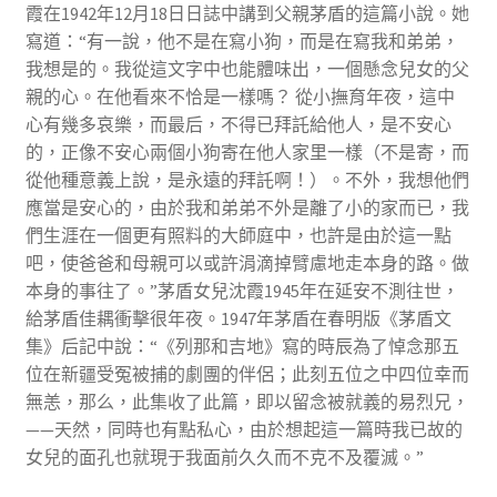
霞在1942年12月18日日誌中講到父親茅盾的這篇小說。她
寫道：“有一說，他不是在寫小狗，而是在寫我和弟弟，
我想是的。我從這文字中也能體味出，一個懸念兒女的父
親的心。在他看來不恰是一樣嗎？ 從小撫育年夜，這中
心有幾多哀樂，而最后，不得已拜託給他人，是不安心
的，正像不安心兩個小狗寄在他人家里一樣（不是寄，而
從他種意義上說，是永遠的拜託啊！）。不外，我想他們
應當是安心的，由於我和弟弟不外是離了小的家而已，我
們生涯在一個更有照料的大師庭中，也許是由於這一點
吧，使爸爸和母親可以或許涓滴掉臂慮地走本身的路。做
本身的事往了。”茅盾女兒沈霞1945年在延安不測往世，
給茅盾佳耦衝擊很年夜。1947年茅盾在春明版《茅盾文
集》后記中說：“《列那和吉地》寫的時辰為了悼念那五
位在新疆受冤被捕的劇團的伴侶；此刻五位之中四位幸而
無恙，那么，此集收了此篇，即以留念被就義的易烈兄，
——天然，同時也有點私心，由於想起這一篇時我已故的
女兒的面孔也就現于我面前久久而不克不及覆滅。”