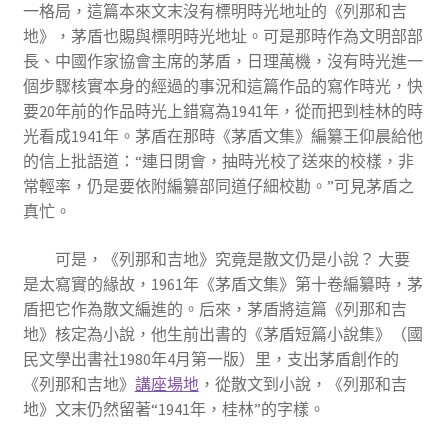
一格局，這篇本來文末沒有標明時光地址的《列那和吉
地》，茅盾也賜與標明時光地址。可是那時作為文明部部
長、中國作家協會主席的茅盾，日理萬機，沒有時光進一
個步驟核實本身的經過的事況和這篇作品的寫作時光，快
要20年前的作品時光上錯寫為1941年，從而把到桂林的時
光看成1941年。茅盾在那時《茅盾文集》編纂王仰晨給他
的信上批語道：“連日閉會，抽時光校了送來的校樣，非
常輕率，仍是要依附編纂部同道仔細校勘。”可見茅盾之
真忙。
可是，《列那和吉地》究竟是散文仍是小說？ 大要
是太寫實的緣故，1961年《茅盾文集》第十卷編纂時，茅
盾把它作為散文編進的。后來，茅盾將這篇《列那和吉
地》核定為小說，他生前出書的《茅盾短篇小說集》（國
民文學出書社1980年4月第一版）里，支出茅盾創作的
《列那和吉地》
講座場地
，從散文到小說，《列那和吉
地》文末仍然留著“1941年，桂林”的字樣。