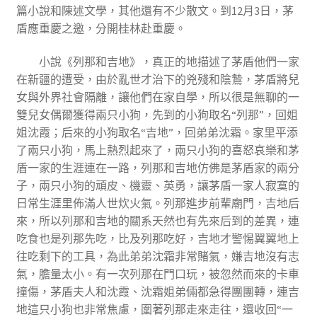
篇小說和陳述文學，其他還有不少散文。到12月3日，茅
盾應重慶之邀，分開桂林赴重慶。
小說《列那和吉地》，真正的地描述了茅盾他們一家
在新疆的遭受，由於亂世才治下的兇殘和陰鷙，茅盾將兒
女與外界社會隔離，讓他們在家自學，所以很是無聊的一
雙兒女偶爾獲得兩只小狗，先到的小狗取名“列那”，回姐
姐沈霞；后來的小狗取名“吉地”，回弟弟沈霜。家里平添
了兩只小狗，馬上熱烈起來了，兩只小狗的喜怒哀樂和茅
盾一家的生涯連在一路，列那和吉地仿佛是茅盾家的兩分
子，兩只小狗的頑皮、機靈、英勇，讓茅盾一家人寂寞的
日常生涯里佈滿人世炊火氣。列那進步前輩廟門，吉地后
來，所以列那和吉地的關系天然也有先來后到的差異，連
吃食也是列那先吃，比及列那吃好，吉地才警惕翼翼地上
往吃剩下的工具，為此弟弟沈霜非常賭氣，嫌吉地沒有志
氣，膽量太小。有一次列那在門口玩，被忽然而來的卡車
撞傷，茅盾夫人和沈霞、沈霜姐弟倆都急得團團轉，連吉
地這只小狗也非常焦慮，圍著列那走來走往，還收回“一