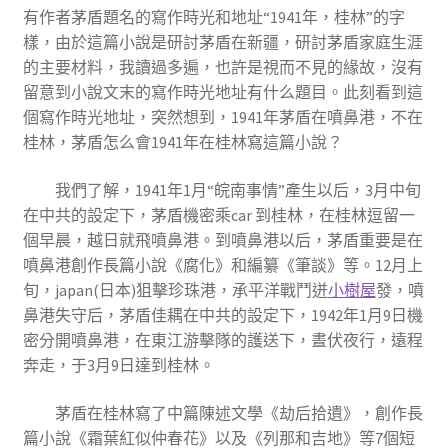
有作者茅盾題名的寫作時光和地址“1941年，桂林”的字
樣，由於這篇小說是研討茅盾在新疆，研討茅盾家庭生涯
的主要材料，我讀過多遍，也許是視而不見的緣故，沒有
留意到小說文末的寫作時光地址有什么題目。此刻看到這
個寫作時光地址，突然想到，1941年茅盾在噴鼻港，不在
桂林，茅盾怎么會1941年在桂林寫這篇小說？
我們了解，1941年1月“皖南事情”產生以后，3月中旬
在中共的設定下，茅盾機密乘car 到桂林，在桂林逗留一
個早晨，越日就飛噴鼻港。到噴鼻港以后，茅盾重要是在
噴鼻港創作長篇小說《腐化》和編纂《筆談》等。12月上
旬，japan(日本)狙擊珍珠港，承平洋戰鬥迸
小樹屋
發，噴
鼻港失守后，茅盾佳耦在中共的設定下，1942年1月9日機
密分開噴鼻港，在東江游擊隊的護送下，晝伏夜行，遠程
奔走，于3月9日達到桂林。
茅盾在桂林寫了中篇陳述文學《劫后拾遺》，創作長
篇小說《霜葉紅似仲春花》以及《列那和吉地》等7個短