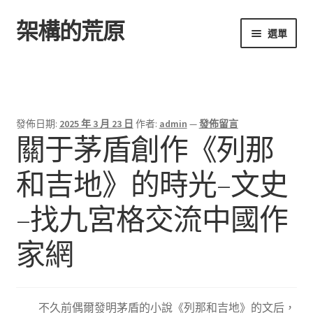
架構的荒原
跳
跳
選單
至
至
導
主
首頁
覽
要
列
內
容
發佈日期:
2025 年 3 月 23 日
作者:
admin
—
發佈留言
關于茅盾創作《列那
和吉地》的時光–文史
–找九宮格交流中國作
家網
不久前偶爾發明茅盾的小說《列那和吉地》的文后，