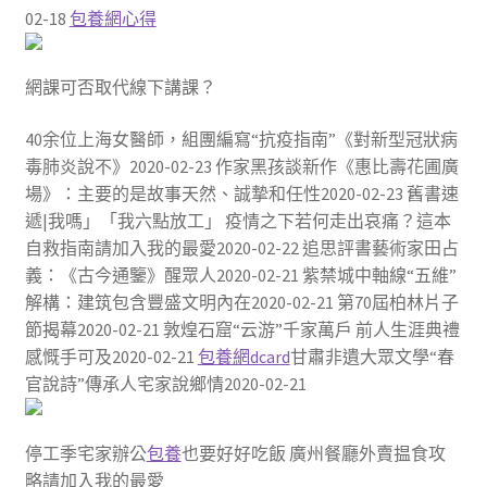
02-18
包養網心得
網課可否取代線下講課？
40余位上海女醫師，組團編寫“抗疫指南”《對新型冠狀病
毒肺炎說不》2020-02-23 作家黑孩談新作《惠比壽花圃廣
場》：主要的是故事天然、誠摯和任性2020-02-23 舊書速
遞|我嗎」「我六點放工」 疫情之下若何走出哀痛？這本
自救指南請加入我的最愛2020-02-22 追思評書藝術家田占
義：《古今通鑒》醒眾人2020-02-21 紫禁城中軸線“五維”
解構：建筑包含豐盛文明內在2020-02-21 第70屆柏林片子
節揭幕2020-02-21 敦煌石窟“云游”千家萬戶 前人生涯典禮
感慨手可及2020-02-21
包養網dcard
甘肅非遺大眾文學“春
官說詩”傳承人宅家說鄉情2020-02-21
停工季宅家辦公
包養
也要好好吃飯 廣州餐廳外賣揾食攻
略請加入我的最愛