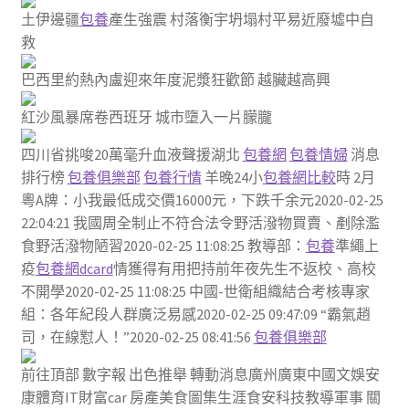
土伊邊疆
包養
產生強震 村落衡宇坍塌村平易近廢墟中自
救
巴西里約熱內盧迎來年度泥漿狂歡節 越臟越高興
紅沙風暴席卷西班牙 城市墮入一片朦朧
四川省挑唆20萬毫升血液聲援湖北
包養網
包養情婦
消息
排行榜
包養俱樂部
包養行情
羊晚24小
包養網比較
時 2月
粵A牌：小我最低成交價16000元，下跌千余元2020-02-25
22:04:21 我國周全制止不符合法令野活潑物買賣、剷除濫
食野活潑物陋習2020-02-25 11:08:25 教導部：
包養
準繩上
疫
包養網dcard
情獲得有用把持前年夜先生不返校、高校
不開學2020-02-25 11:08:25 中國-世衛組織結合考核專家
組：各年紀段人群廣泛易感2020-02-25 09:47:09 “霸氣趙
司，在線懟人！”2020-02-25 08:41:56
包養俱樂部
前往頂部 數字報 出色推舉 轉動消息廣州廣東中國文娛安
康體育IT財富car 房產美食圖集生涯食安科技教導軍事 關