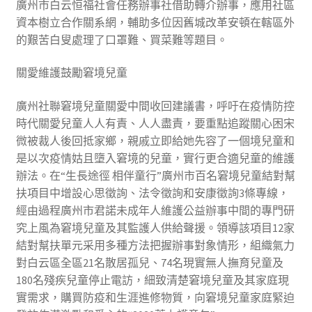
廣州市白云恒福社會任務辦事社借助轉介辦事，應用社區
資本樹立合作關系網，輔助多位因舊城改革安頓在轄區外
的艱苦白叟處理了口罩難、買菜難等題目。
關愛維護鼓勵窘境兒童
廣州社聯窘境兒童關愛中間收回建議書，呼吁在疫情防控
時代關愛兒童人人有責、人人盡責，要重點追蹤關心困宋
微被裁人後回抵家鄉，親戚立即給她先容了一個境兒童和
是以次疫情姑且墮入窘境的兒童，實行更合適兒童的維護
辦法。在“生長途徑 相伴童行”廣州市百名窘境兒童結對幫
扶項目中增設心思徵詢、法令徵詢和安康徵詢3條專線，
經由過程廣州市君諾未成年人維護公益辦事中間的專門研
究上風為窘境兒童及其監護人供給聲援。領導該項目12家
結對幫扶單元采用多種方法把握辦事對象情形，組織氣力
對白云區全區21名散居孤兒、74名現實無人撫育兒童及
180名殘疾兒童停止電訪，細致清楚窘境兒童及其家庭現
實需求，購買防疫和生涯進修物質，向窘境兒童家庭緊迫