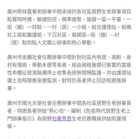
廣州慈祥嘉養老辦事中間承接的各社區居野生老辦事項目
點實時呼應，敏捷防控，精準施策，施展一區一平臺、一
街（鎮）一特點、一村（居）一小組，結合護理站，組織
社工組和醫護組，下沉社區，展開區—街（鎮）—村
（居）點到點人文關心辦事和熱心舉動。
廣州市金鵬社會任務辦事中間針對社區內煢居、高齡、身
材有慢病、舉動未便等長者，經由過程後期已裝置的雷達
性命體征檢測裝備停止收集長途無間隔監護，并由護理站
護士及時跟進安康監測，對特別長者停止回訪和跟進辦
事。
廣州市陽光天使社會任務辦事中間為社區居野生老辦事長
者、特困長者供給”熱心包“，編制《防疫時代居野生老上
門辦事指引》為居野
包養意思
生老任務職員供給防護領
導。