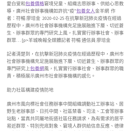
愛白叟和
包養價格
窘境兒童、組織志愿辦事、供給心思教
導，廣州社會辦事機構如許抗“疫”
包養女人
金羊網 作
者：符暢 廖培金 2020-02-25 在抗擊新冠肺炎疫情在經過
歷程中，廣州市社會辦事機構充足施展融進下層、切近蒼
生、辦事群眾的專門研究上風，扎實實行辦事社會、辦事
群眾… [p>羊城晚報全媒體記者 符暢 通信員 廖培金
記者清楚到，在抗擊新冠肺炎疫情在經過歷程中，廣州市
社會辦事機構充足施展融進下層、切近蒼生、辦事群眾的
專門研究上
包養網
風，扎實實行辦事社會、辦事群眾的職
責，積極展示廣州市社會辦事機構的感化。
助力社區構建疫情防地
廣州市風向標社會任務辦事中間組織調動社工辦事站、居
野生老辦事部、日托中間、社區禁毒、司法、工會等辦事
站點，當真共同屬地街道社區任務請求，為有需求的居平
易近群眾、特別兜底對象、窘境人群供給信息反應、德律