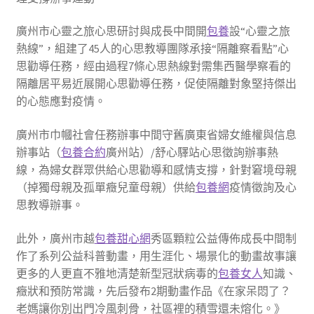
廣州市心靈之旅心思研討與成長中間開
包養
設“心靈之旅
熱線”，組建了45人的心思教導團隊承接“隔離察看點”心
思勸導任務，經由過程7條心思熱線對需集西醫學察看的
隔離居平易近展開心思勸導任務，促使隔離對象堅持傑出
的心態應對疫情。
廣州市巾幗社會任務辦事中間守舊廣東省婦女維權與信息
辦事站（
包養合約
廣州站）/舒心驛站心思徵詢辦事熱
線，為婦女群眾供給心思勸導和感情支撐，針對窘境母親
（掉獨母親及孤單癥兒童母親）供給
包養網
疫情徵詢及心
思教導辦事。
此外，廣州市越
包養甜心網
秀區顆粒公益傳佈成長中間制
作了系列公益科普動畫，用生涯化、場景化的動畫故事讓
更多的人更直不雅地清楚新型冠狀病毒的
包養女人
知識、
癥狀和預防常識，先后發布2期動畫作品《在家呆悶了？
老媽讓你別出門冷風刺骨，社區裡的積雪還未熔化。》