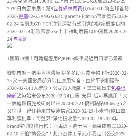
25 雷克薩斯LM 300h正式上市 售116.6-146.6萬2020-02-25
2020日內瓦車展：第8
包養網車馬費
代Golf GTI將全球首發
2020-
包養
02-25 AMG G 63 Cigarette Edition官圖發布2020-
02-24 高爾夫GTI TCR領銜 清點有望引進的歐系機能良駒
2020-02-24 新款帝豪GSe上市 補助后售10.99萬起2020-02-
24
包養網
1個頂20個！可輪迴應用的KN95級平易近用口罩已量產
聯動市縣一把手直播帶貨 拼多多助力農產物下行2020-02-
25 又一美國當局部分制止應用抖音，由於平安和隱私
2020-02-24 1人確診，公司72人隔離，當當網員工
包養俱
樂部
沾染始末公布2020-02-24 口罩“充電”后可再應用！又
一個處理措施被研討出來2020-02-21 復制粘貼UIdesign之
父往世！曾任蘋果首席迷信家2020-02-20 小米“智能口罩”
專利獲批準：可盤算“淨化接收量”2020-02-19 2020年
brand密切度排行榜：亞馬遜、迪士尼、蘋果成前三2020-
02-18 不怕“擠公交”！北京為停工單元小我定制公交2020-