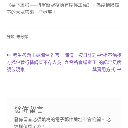
《要下班啦——抗擊新冠疫情有序停工篇》，為疫情陰霾
下的大眾帶來一些歡笑。
分類: 未分類
文
上
下
考生答題卡被調包？ 官
陳倩：按日計罰中“拒不矯找
一
一
方找包養行情調查不存人為
九宮格會議室正”的認定尺度
章
篇
篇
調包現象
與實用方式
導
文
文
章:
章:
覽
發佈留言
發佈留言必須填寫的電子郵件地址不會公開。
必
填欄位標示為
*