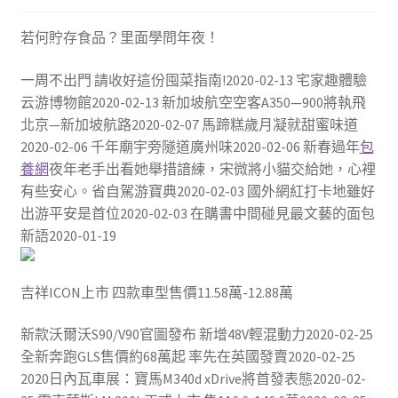
若何貯存食品？里面學問年夜！
一周不出門 請收好這份囤菜指南!2020-02-13 宅家趣體驗
云游博物館2020-02-13 新加坡航空空客A350—900將執飛
北京—新加坡航路2020-02-07 馬蹄糕歲月凝就甜蜜味道
2020-02-06 千年廟宇旁隧道廣州味2020-02-06 新春過年
包
養網
夜年老手出看她舉措諳練，宋微將小貓交給她，心裡
有些安心。省自駕游寶典2020-02-03 國外網紅打卡地雖好
出游平安是首位2020-02-03 在購書中間碰見最文藝的面包
新語2020-01-19
吉祥ICON上市 四款車型售價11.58萬-12.88萬
新款沃爾沃S90/V90官圖發布 新增48V輕混動力2020-02-25
全新奔跑GLS售價約68萬起 率先在英國發賣2020-02-25
2020日內瓦車展：寶馬M340d xDrive將首發表態2020-02-