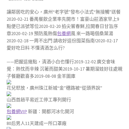
讓鄰居吃的安心，廣州“老字號”發布小法式“無接觸”送餐
2020-02-21 番禺餐飲企業率先開市！富豪山莊酒家早上9
點便已派號等位2020-02-20 掐尖嘗春鮮,拉開春日甘旨序
章2020-02-19 預防風熱傷
包養網
風 來一路喝個桑葉湯
2020-02-18 一周不出門 請收好這份囤菜指南!2020-02-17
愛好吃日料 不懂清酒怎么行?
——把握這幾點，清酒小白也懂行2019-12-02 廣交會味
覺：熱忱而辛辣 沉著而甜美2019-10-17 暑期溜娃好往處親
子餐廳歡喜多2019-08-08 金羊圖庫
花兒怒放，廣州珠江新城“金”穗路被“從頭界說”
山西首趟平易近工停工專列開行
包養網VIP
新疆：開都河冰化開河
80后男人11天建成一所口罩廠