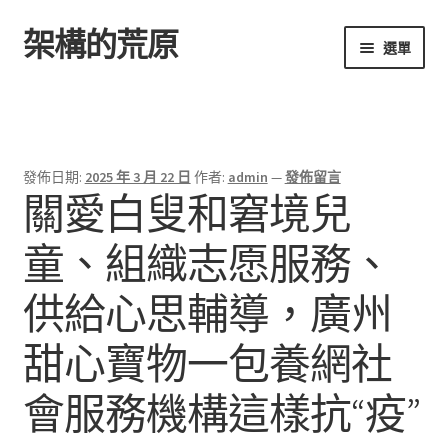
架構的荒原
跳
跳
選單
至
至
導
主
首頁
覽
要
列
內
容
發佈日期:
2025 年 3 月 22 日
作者:
admin
—
發佈留言
關愛白叟和窘境兒
童、組織志愿服務、
供給心思輔導，廣州
甜心寶物一包養網社
會服務機構這樣抗“疫”