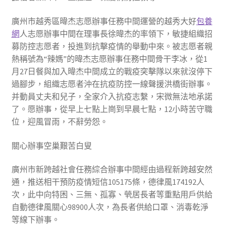
廣州市越秀區暐杰志愿辦事任務中間運營的越秀大好
包養
網
人志愿辦事中間在理事長徐暐杰的率領下，敏捷組織招
募防控志愿者，投進到抗擊疫情的舉動中來。被志愿者親
熱稱號為“辣媽”的暐杰志愿辦事任務中間骨干李冰，從1
月27日餐與加入暐杰中間成立的戰疫突擊隊以來就沒停下
過腳步，組織志愿者沖在抗疫防控一線聲援洪橋街辦事。
并動員丈夫和兒子，全家介入抗疫志繫，宋微無法地承諾
了。愿辦事，從早上七點上崗到早晨七點，12小時苦守職
位，迎風冒雨，不辭勞怨。
關心辦事空巢艱苦白叟
廣州市新跨越社會任務綜合辦事中間經由過程新跨越安然
通，推送相干預防疫情短信105175條，德律風174192人
次，此中向特困、三無、孤寡、煢居長者等重點用戶供給
自動德律風關心98900人次，為長者供給口罩、消毒乾淨
等線下辦事。