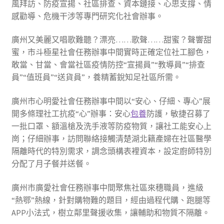
風拜訪、防疫宣揚、社區排查、資本鏈接、心思支撐、情
感勸導、危機干涉等專門研究化社會辦事。
廣州又美麗又唱歌難聽？漂亮……歌聲……甜蜜？聲響甜
蜜，市斗極星社會任務辦事中間實時正確定位社工腳色，
敢當、甘當、會當社區疫情防控“宣揚員”“教導員”“排查
員”“值班員”“送貨員”，養精蓄銳知足社區所需。
廣州市心明愛社會任務辦事中間以“安心、仔細、專心”展
開多條理社工抗疫“心”辦事：安心
包養
防護，敏捷召募了
一批口罩、額溫槍及洗手液等防疫物質，讓社工能安心上
崗；仔細辦事，訪問聯絡接觸清楚湖北籍產婦在社區醫學
隔離時代的特別需求，調念頭構表裡資本，設定廚師特別
分配了月子餐并送餐。
廣州市廣愛社會任務辦事中間聚焦社區來穗職員，進級
“熱鄂”熱線，針對購物難的題目，經由過程代購、跑腿等
APP小法式，樹立鄰里聲援收集，讓輔助和物質不隔離。