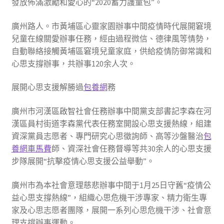
發放佈滿激勵和愛心的“2020蓄力護童包”。
廣州路人。市黃埔區心靈家園辦事中間疫情時代展開窘境
兒童在線關愛辦事任務，經由過程微信、德律風等情勢，
自動聯絡接觸黃埔區窘境兒童家庭，供給疫情防御常識和
心思支撐辦事，共辦事120余人次。
展開心思支援解勝過
包養網
務
廣州市河漢區啟智社會任務辦事中間黨支部書記李森在河
漢區員村街道李森黨代表任務室開設心思支援熱線，組建
資深黨員志愿者、專門研究心思徵詢師、高等沙盤醫治
包
養網車馬費
師、資深社會任務督導等共30余人的心思支援
步隊展開“抗擊疫情心思支援公益舉動”。
廣州市為本社會意理慈悲辦事中間于1月25日守舊“疫情公
益心思支撐熱線”，組織心思危機干涉專家、精力衛生專
家及心思志愿者團隊，展開一系列心思危機干涉、社會意
理支撐辦事運動。