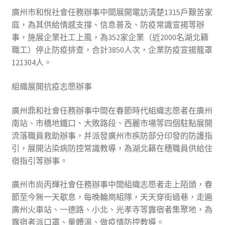
廣州市和悅社會任務辦事中間展開電訪清楚1315戶艱苦家
庭，為其供給情感支撐、信息普及、防疫常識宣揚等辦
事，施展企業社工上風，為352家企業（近2000名湖北籍
職工）停止防疫排查，合計3850人次，企業防疫宣揚籠罩
121304人。
組織展開抗疫志愿辦事
廣州鼎和社會任務辦事中間在春節時代組織志愿者在廣州
南站、市橋地鐵口、大敗路段、西麗市場等四個駐點展開
流落職員救助辦事，并派發廣州市疾防部分印發的防護指
引，展開沾染病防控常識教導，為湖北籍在穗職員供給住
宿指引等辦事。
廣州市尚丙輝社會任務辦事中間組織志愿者走上陌頭，春
節至今無一天歇息，每晚輪崗組隊，天天穿街過巷，走遍
廣州火車站、一德路、小北、光孝寺等露宿者集聚地，為
露宿者派口罩、量體溫、做疫情防控教導。