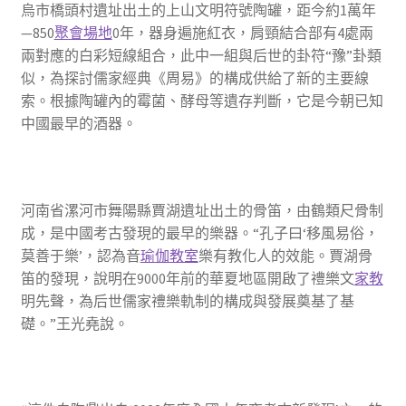
烏市橋頭村遺址出土的上山文明符號陶罐，距今約1萬年
—850
聚會場地
0年，器身遍施紅衣，肩頸結合部有4處兩
兩對應的白彩短線組合，此中一組與后世的卦符“豫”卦類
似，為探討儒家經典《周易》的構成供給了新的主要線
索。根據陶罐內的霉菌、酵母等遺存判斷，它是今朝已知
中國最早的酒器。
河南省漯河市舞陽縣賈湖遺址出土的骨笛，由鶴類尺骨制
成，是中國考古發現的最早的樂器。“孔子曰‘移風易俗，
莫善于樂’，認為音
瑜伽教室
樂有教化人的效能。賈湖骨
笛的發現，說明在9000年前的華夏地區開啟了禮樂文
家教
明先聲，為后世儒家禮樂軌制的構成與發展奠基了基
礎。”王光堯說。