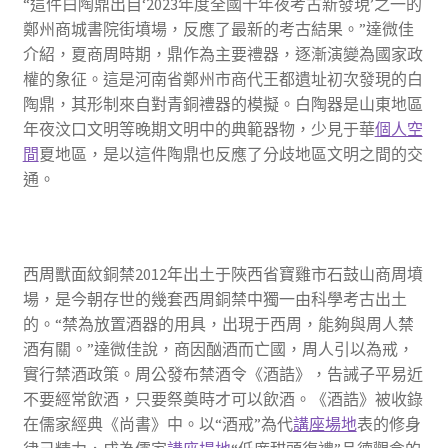
“這件白陶鼎出自‘2023年度全國十年夜考古新發現’之一的
鄭州商城書院街墳場，反應了最新的考古結果。”達微佳
介紹，夏商周時期，鼎作為主要禮器，逐漸演變為國家政
權的象征。這是河南省鄭州市商代王都遺址初次發現的白
陶鼎，其形制來自對青銅禮器的模擬。白陶器是山東地區
年夜汶口文明等晚期文明中的典範器物，少見于華
個人空
間
夏地區，是以這件陶鼎也反應了分歧地區文明之間的交
通。
西周獸面紋銅禁2012年出土于陜西省寶雞市石鼓山商周墳
場，是今朝存世的幾套西周銅禁中獨一由科學考古出土
的。“禁為放置酒器的用具，出現于西周，能夠與周人禁
酒有關。”達微佳說，商因酗酒而亡國，周人引以為戒，
實行禁酒政策。周公發布禁酒令《酒誥》，告誡子平易近
不要經常飲酒，只要祭奠時才可以飲酒。《酒誥》被收錄
在儒家經典《尚書》中。以“酒戒”為代
講座場地
表的修身