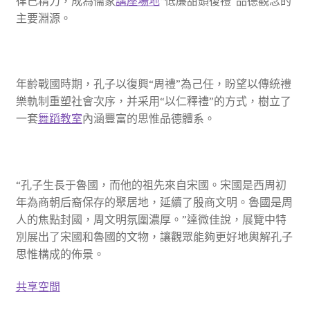
律己精力，成為儒家
講座場地
“低廉甜頭復禮”品德觀念的
主要淵源。
年齡戰國時期，孔子以復興“周禮”為己任，盼望以傳統禮
樂軌制重塑社會次序，并采用“以仁釋禮”的方式，樹立了
一套
舞蹈教室
內涵豐富的思惟品德體系。
“孔子生長于魯國，而他的祖先來自宋國。宋國是西周初
年為商朝后裔保存的聚居地，延續了殷商文明。魯國是周
人的焦點封國，周文明氛圍濃厚。”達微佳說，展覽中特
別展出了宋國和魯國的文物，讓觀眾能夠更好地輿解孔子
思惟構成的佈景。
共享空間