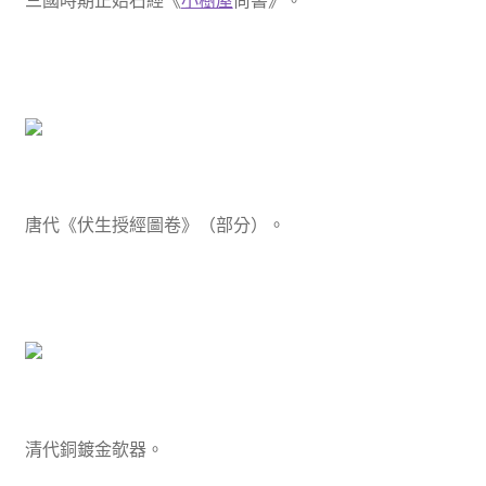
三國時期正始石經《
小樹屋
尚書》。
唐代《伏生授經圖卷》（部分）。
清代銅鍍金欹器。