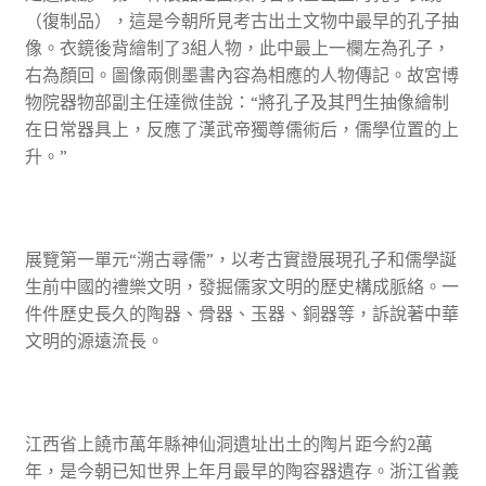
（復制品），這是今朝所見考古出土文物中最早的孔子抽
像。衣鏡後背繪制了3組人物，此中最上一欄左為孔子，
右為顏回。圖像兩側墨書內容為相應的人物傳記。故宮博
物院器物部副主任達微佳說：“將孔子及其門生抽像繪制
在日常器具上，反應了漢武帝獨尊儒術后，儒學位置的上
升。”
展覽第一單元“溯古尋儒”，以考古實證展現孔子和儒學誕
生前中國的禮樂文明，發掘儒家文明的歷史構成脈絡。一
件件歷史長久的陶器、骨器、玉器、銅器等，訴說著中華
文明的源遠流長。
江西省上饒市萬年縣神仙洞遺址出土的陶片距今約2萬
年，是今朝已知世界上年月最早的陶容器遺存。浙江省義