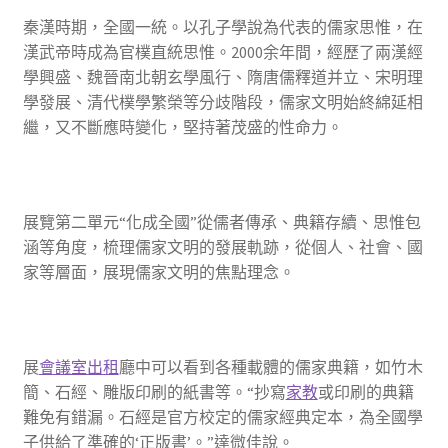
秦漢時期，全國一統。以孔子學說為代表的儒家思惟，在
漢武帝時成為官樸直統思惟。2000余年間，經歷了兩漢經
學興盛、魏晉南北朝玄學風行、隋唐儒釋道并立、宋明理
學發展、清代樸學繁榮等分歧階段，儒家文明始終綿延相
繼，又不斷應時變化，堅持著茂盛的性命力。
展覽第二單元“化成全國”從儒者傳承、典籍存續、思惟包
涵等角度，梳理儒家文明的發展軌跡，從個人、社會、國
家等層面，展現儒家文明的焦點理念。
展
會議室出租
廳中可以看到各種載體的儒家典籍，如竹木
簡、石經、雕版印刷的紙書等。“抄寫
家教
或印刷的典籍
難免有錯漏。石經是官方校定的儒家經典定本，為全國學
子供給了準確的‘正版書’。”達微佳說。