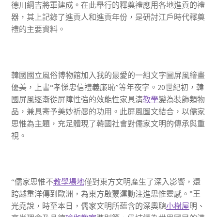
德川綱吉將軍建成。在此舉行的釋奠禮應用各地進貢的禮
器，其上記錄了進貢人和進貢年份，是研討江戶時代釋奠
禮的主要資料。
韓國國立風俗博物館加入我的最愛的一組文字圖屏風繪畫
優美，上書“孝悌忠信禮義廉恥”等年夜字。20世紀初，韓
國屏風逐漸從屏障性強的效能性家具演
教學
變為裝飾類物
品，兼具寄予美妙祈愿的功用。此屏風圖文結合，以儒家
思惟為主題，充足體現了韓國社會對儒家文明的傳承與重
視。
“儒家思惟不
教學場地
僅對東方文明產生了深入影響，還
跨越重洋傳到歐洲，為東方啟蒙運動注進思惟靈感。”王
光堯說，時至本日，儒家文明所蘊含的深奧聰
小樹屋
明、