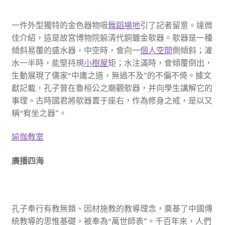
一件外型獨特的金色器物吸
舞蹈場地
引了記者留意。達微
佳介紹，這是故宮博物院躲清代銅鍍金欹器。欹器是一種
傾斜易覆的盛水器，中空時，會向一
個人空間
側傾斜；灌
水一半時，能堅持規
小樹屋
矩；水注滿時，會傾覆倒出，
生動展現了儒家“中庸之道，無過不及”的不偏不倚。據文
獻記載，孔子曾在魯桓公之廟觀欹器，并向學生講解它的
事理。古時國君將欹器置于座右，作為修身之戒，是以又
稱“宥坐之器”。
瑜伽教室
廣播四海
孔子奉行有教無類、因材施教的教導理念，奠基了中國傳
統教導的思惟基礎，被奉為“萬世師表”。千百年來，人們