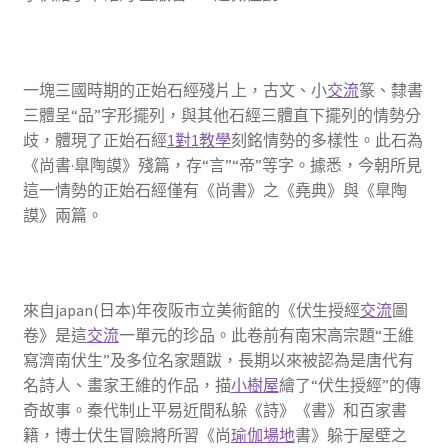
一塊三國時期的正始石經殘片上，古文、小
交流
篆、隸書
三體呈“品”字形擺列，與其他石經三體直下擺列的情勢分
歧，體現了正始石經
1對1教學
刻銘情勢的多樣性。此石為
《尚書·臯陶謨》殘篇，存“言”“帝”等字。據悉，今朝所見
這一情勢的正始石經僅有《尚書》之《堯典》與《臯陶
謨》兩篇。
來自japan(日本)年夜阪市立美術館的《伏生授經
交流
圖
卷》是這
交流
一單元的珍品。此卷前有南宋高宗題“王維
寫濟南伏生”及多位名家題跋，長期以來被認為是唐代有
名詩人、畫家王維的作品，描
小樹屋
繪了“伏生授經”的傳
奇故事。秦代制止平易近間私躲《詩》《書》和百家書
籍，博士伏生冒險將所習《尚
瑜伽場地
書》躲于屋壁之