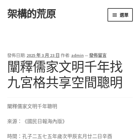
架構的荒原
跳
跳
選單
至
至
導
主
首頁
覽
要
列
內
容
發佈日期:
2025 年 3 月 23 日
作者:
admin
—
發佈留言
闡釋儒家文明千年找
九宮格共享空間聰明
闡釋儒家文明千年聰明
來源：《國民日報海內版》
時間：孔子二五七五年歲次甲辰玄月廿二日辛酉