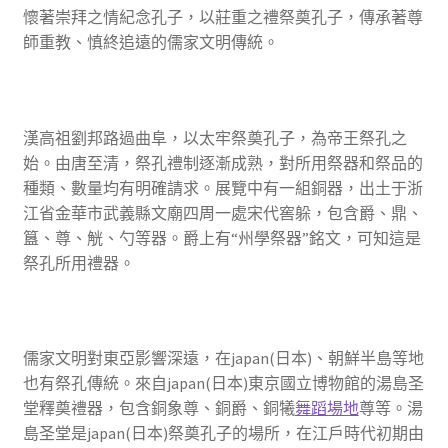
懷著崇拜之情紀念孔子，以莊重之禮祭奠孔子，傳承著尊
師重教、慎終追遠的儒家文明傳統。
漢高祖劉邦路過曲阜，以太牢祭奠孔子，為帝王祭孔之
始。由唐至清，祭孔禮制逐漸成熟，對所用祭器和祭品的
種類、數量均有明確請求。展覽中有一組銅器，出土于浙
江省金華市武義縣文廟四周一處宋代窖躲，包含爵、鼎、
簋、尊、觥、勺等器。爵上有“州學祭器”銘文，可知這是
祭孔所用禮器。
儒家文明對東亞影響深遠，在japan(日本)、朝鮮半島等地
也有祭孔傳統。來自japan(日本)東京國立博物館的湯島圣
堂釋奠禮器，包含銅象尊、銅爵、銅犧
舞蹈場地
尊等。湯
島圣堂是japan(日本)祭奠孔子的場所，在江戶時代初期由