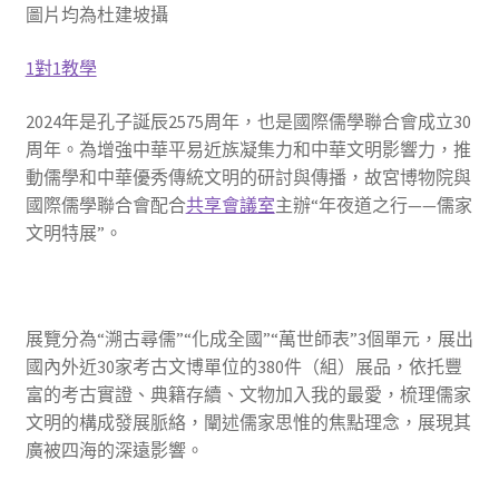
圖片均為杜建坡攝
1對1教學
2024年是孔子誕辰2575周年，也是國際儒學聯合會成立30
周年。為增強中華平易近族凝集力和中華文明影響力，推
動儒學和中華優秀傳統文明的研討與傳播，故宮博物院與
國際儒學聯合會配合
共享會議室
主辦“年夜道之行——儒家
文明特展”。
展覽分為“溯古尋儒”“化成全國”“萬世師表”3個單元，展出
國內外近30家考古文博單位的380件（組）展品，依托豐
富的考古實證、典籍存續、文物加入我的最愛，梳理儒家
文明的構成發展脈絡，闡述儒家思惟的焦點理念，展現其
廣被四海的深遠影響。