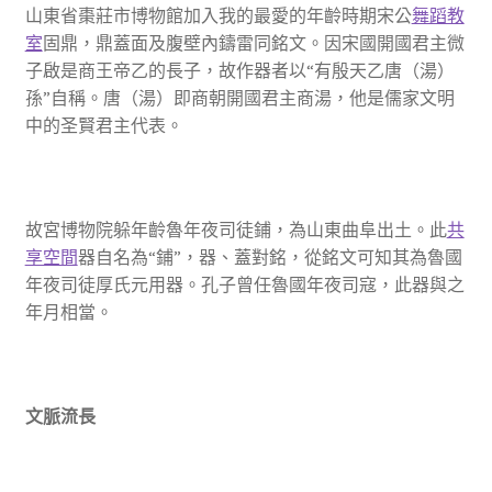
山東省棗莊市博物館加入我的最愛的年齡時期宋公
舞蹈教
室
固鼎，鼎蓋面及腹壁內鑄雷同銘文。因宋國開國君主微
子啟是商王帝乙的長子，故作器者以“有殷天乙唐（湯）
孫”自稱。唐（湯）即商朝開國君主商湯，他是儒家文明
中的圣賢君主代表。
故宮博物院躲年齡魯年夜司徒鋪，為山東曲阜出土。此
共
享空間
器自名為“鋪”，器、蓋對銘，從銘文可知其為魯國
年夜司徒厚氏元用器。孔子曾任魯國年夜司寇，此器與之
年月相當。
文脈流長