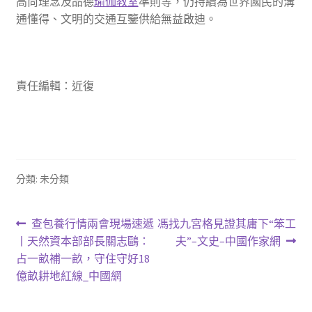
高尚理念及品德
瑜伽教室
準則等，仍持續為世界國民的溝
通懂得、文明的交通互鑒供給無益啟迪。
責任編輯：近復
分類: 未分類
文
上
下
查包養行情兩會現場速遞
馮找九宮格見證其庸下“笨工
一
一
丨天然資本部部長關志鷗：
夫”–文史–中國作家網
章
篇
篇
占一畝補一畝，守住守好18
導
文
文
億畝耕地紅線_中國網
章:
章:
覽