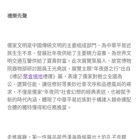
禮樂先聲
儒家文明是中國傳統文明的主要組成部門，為中華平易近
族生生不息、發展壯年夜供給了主要精力滋養，為世界文
明交通互鑒供給了寶貴財富。此次展覽策展人、故宮博物
院器物部研討館員王光堯說，展覽主題“年夜道之行”出自
《禮記·
聚會場地
禮運》篇，表達了儒家對樹立全國為
公、選賢任能、講信修好等美妙社會次序和品德風尚的尋
求，不僅是儒家“年夜同”社會幻想的經典表述，也被賦予
新的時代內涵，體現了中華平易近族對于構建人類命運配
合體的獨特懂得和任務擔當。
走進展廳，第一件展品是西漢海昏侯墓出土的孔子衣鏡