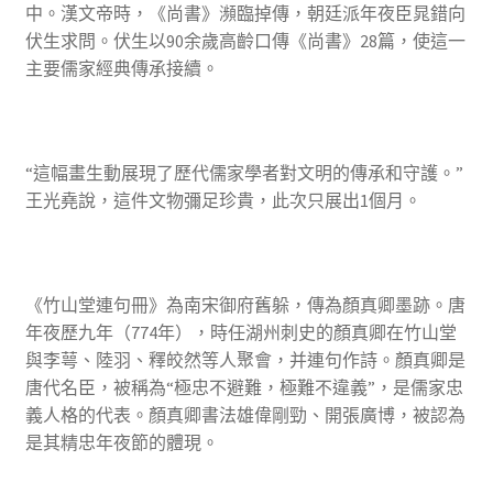
中。漢文帝時，《尚書》瀕臨掉傳，朝廷派年夜臣晁錯向
伏生求問。伏生以90余歲高齡口傳《尚書》28篇，使這一
主要儒家經典傳承接續。
“這幅畫生動展現了歷代儒家學者對文明的傳承和守護。”
王光堯說，這件文物彌足珍貴，此次只展出1個月。
《竹山堂連句冊》為南宋御府舊躲，傳為顏真卿墨跡。唐
年夜歷九年（774年），時任湖州刺史的顏真卿在竹山堂
與李萼、陸羽、釋皎然等人聚會，并連句作詩。顏真卿是
唐代名臣，被稱為“極忠不避難，極難不違義”，是儒家忠
義人格的代表。顏真卿書法雄偉剛勁、開張廣博，被認為
是其精忠年夜節的體現。