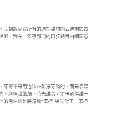
他立刻將身邊所有的過期甜甜圈丟進調節器
提醒，實在，年夜部門的口腔題目由細菌惹
，牙膏不是用泡沫來乾淨牙齒的，而是靠里
的。摩擦越纖細，時光越長，才幹刷得越干
的泡沫則是將這種“摩擦”給光滑了，摩擦