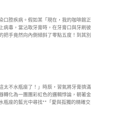
染口腔疾病。假如某「現在，我的咖啡館正
上病毒，當沾取牙膏時，在牙膏口與牙刷彼
的把手竟然向內側傾斜了零點五度！到其別
這太不水瓶座了！」時辰，習氣將牙膏擠滿
器轉化為一團團彩虹色的邏輯悖論，朝著金
瓶座的藍光中尋找**「愛與孤獨的精確交