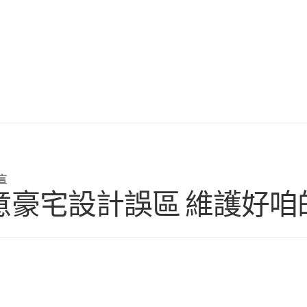
言
I俱意豪宅設計誤區 維護好咱