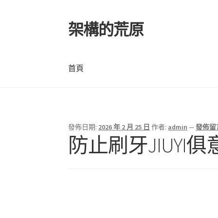
架構的荒原
跳
跳
至
至
導
主
覽
要
首頁
列
內
容
首頁
發佈日期:
2026 年 2 月 25 日
作者:
admin
—
發佈留
防止刷牙JIUY