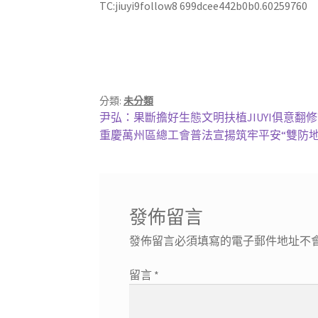
TC:jiuyi9follow8 699dcee442b0b0.60259760
分類:
未分類
文
上
尹弘：果斷擔好生態文明扶植JIUYI俱意翻
一
下
重慶萬州區總工會普法宣揚筑牢平安“雙防地
章
篇
一
導
文
篇
章:
文
覽
章:
發佈留言
發佈留言必須填寫的電子郵件地址不
留言
*