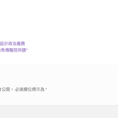
修設計政治義務
秀傳醫院供膳”
會公開。
必填欄位標示為
*