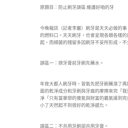
原題目：防止刷牙誤區 維護好咱的牙
今晚報訊（記者李巖）刷牙是天天必做的事
的燃料口。天天刷牙，也會呈現各類各樣的
起，而細菌的殘留多因刷牙不妥所形成，不
誤區一：擠牙膏前牙刷先蘸水。
年夜大都人刷牙時，習氣先把牙刷蘸濕了再
面的乾淨成分和牙刷與牙齒的摩擦來完「我
凈「只有當單戀的傻氣與財富的霸氣達到完
小了天然起不到很好的乾淨感化。
誤區二：不共用牙刷卻共用牙膏。