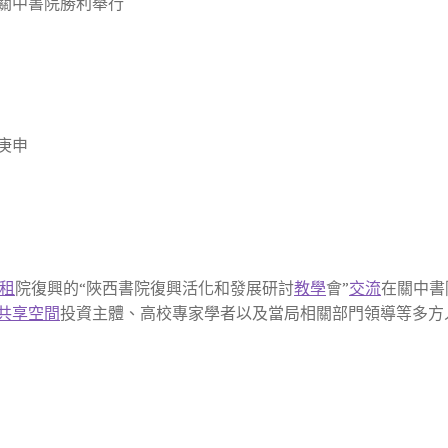
關中書院勝利舉行
庚申
租
院復興的“陜西書院復興活化和發展研討
教學
會”
交流
在關中書
共享空間
投資主體、高校專家學者以及當局相關部門領導等多方