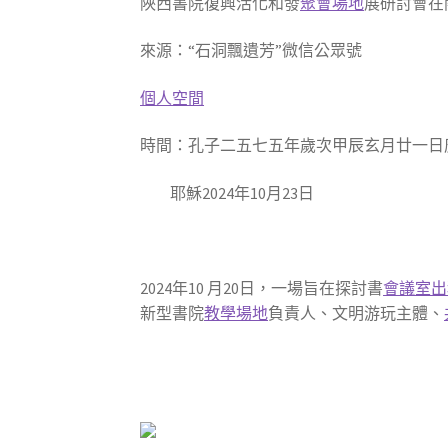
陜西書院復興活化和發
聚會場地
展研討會在
來源：“石洞飄遺芳”微信公眾號
個人空間
時間：孔子二五七五年歲次甲辰玄月廿一日
耶穌2024年10月23日
2024年10 月20日，一場旨在探討書
會議室出
新型書院
教學場地
負責人、文明游玩主體、