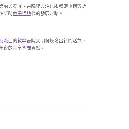
業融會發展、書院復興活化服務鏈重構等話
在新時
教學場地
代的發展之路。
交流
西的
教學
書院文明將煥發出新的活氣，
年夜的
共享空間
貢獻。