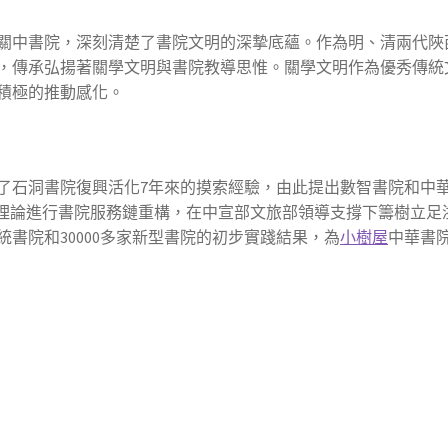
關中書院，深刻清楚了書院文明的深摯底蘊。作為明、清兩代陜
，傳承弘揚著關學文明與書院教導思惟。關學文明作為優秀傳統
積極的推動感化。
了石洞書院復興活化7年來的摸索經驗，由此提出數智書院和中
能理論進行書院服務鏈重構，在中宣部文旅部領導支撐下籌樹立足
統書院和30000多家新型書院的初步實踐結果，為
小樹屋
中華書