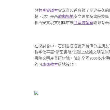
與
共享會議室
會嘉賓起首參觀了歷史長久的
楚，現址是西
瑜伽場地
安文理學院書院校區
和西安實現文明興市戰
共享會議室
略都有著
在探討會中，石洞書院院長郭杭偉分送朋友
數字化平臺“浙里書院”基礎上依據文明賦
書院文明產業研討院，賦能全國3000多座傳
的可
瑜伽教室
落地設想。