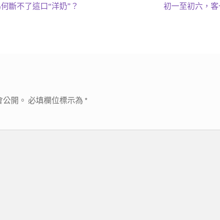
下
為何斷不了這口“洋奶”？
初一至初六，客
一
篇
文
章:
會公開。
必填欄位標示為
*