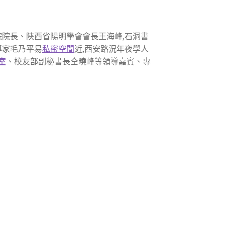
院院長、陜西省陽明學會會長王海峰,石洞書
專家毛乃平易
私密空間
近,西安路況年夜學人
室
、校友部副秘書長仝曉峰等領導嘉賓、專