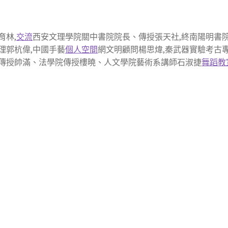
育林,
交流
西安文理學院關中書院院長、傳授張天社,終南陽明書
理郭杭偉,中國手藝
個人空間
網文明顧問楊思煒,秦武器實驗考古
傳授帥滿、法學院傳授樓曉、人文學院藝術系講師石淑捷
舞蹈教