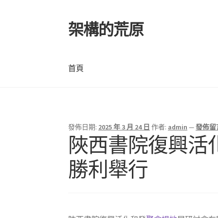
架構的荒原
跳
跳
至
至
導
主
覽
要
首頁
列
內
容
首頁
發佈日期:
2025 年 3 月 24 日
作者:
admin
—
發佈留
陜西書院復興活
勝利舉行