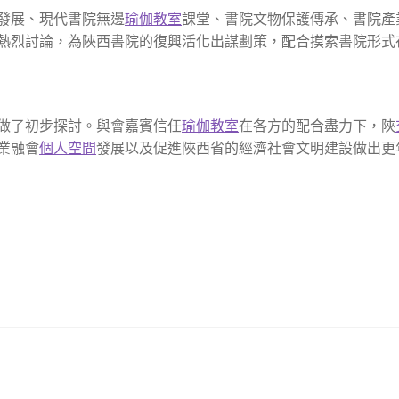
發展、現代書院無邊
瑜伽教室
課堂、書院文物保護傳承、書院產
熱烈討論，為陜西書院的復興活化出謀劃策，配合摸索書院形式
做了初步探討。與會嘉賓信任
瑜伽教室
在各方的配合盡力下，陜
業融會
個人空間
發展以及促進陜西省的經濟社會文明建設做出更