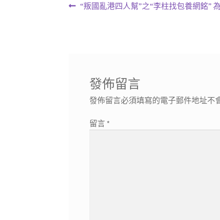
文
上
“叛國亂港四人幫”之“李柱找包養網銘” 
一
章
篇
導
文
章:
覽
發佈留言
發佈留言必須填寫的電子郵件地址不
留言
*