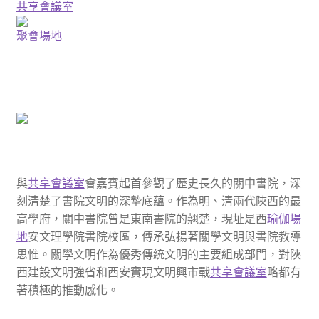
共享會議室
聚會場地
與
共享會議室
會嘉賓起首參觀了歷史長久的關中書院，深
刻清楚了書院文明的深摯底蘊。作為明、清兩代陜西的最
高學府，關中書院曾是東南書院的翹楚，現址是西
瑜伽場
地
安文理學院書院校區，傳承弘揚著關學文明與書院教導
思惟。關學文明作為優秀傳統文明的主要組成部門，對陜
西建設文明強省和西安實現文明興市戰
共享會議室
略都有
著積極的推動感化。