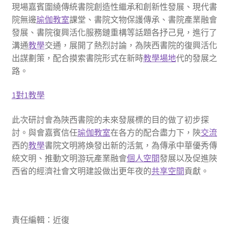
現場嘉賓圍繞傳統書院創造性繼承和創新性發展、現代書
院無邊
瑜伽教室
課堂、書院文物保護傳承、書院產業融會
發展、書院復興活化服務鏈重構等話題各抒己見，進行了
溝通
教學
交通，展開了熱烈討論，為陜西書院的復興活化
出謀劃策，配合摸索書院形式在新時
教學場地
代的發展之
路。
1對1教學
此次研討會為陜西書院的未來發展標的目的做了初步探
討。與會嘉賓信任
瑜伽教室
在各方的配合盡力下，陜
交流
西的
教學
書院文明將煥發出新的活氣，為傳承中華優秀傳
統文明、推動文明游玩產業融會
個人空間
發展以及促進陜
西省的經濟社會文明建設做出更年夜的
共享空間
貢獻。
責任編輯：近復