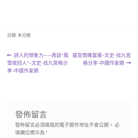
分類: 未分類
文
上
下
詩人的想象力——再談“風
盛宣懷確當展–文史-找九宮
一
一
雪夜回人”–文史-找九宮格分
格分享-中國作家網
章
篇
篇
享-中國作家網
導
文
文
章:
章:
覽
發佈留言
發佈留言必須填寫的電子郵件地址不會公開。
必
填欄位標示為
*