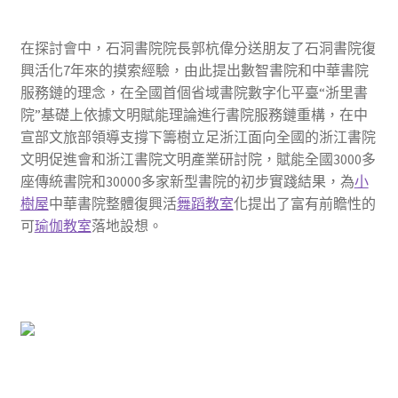
在探討會中，石洞書院院長郭杭偉分送朋友了石洞書院復
興活化7年來的摸索經驗，由此提出數智書院和中華書院
服務鏈的理念，在全國首個省域書院數字化平臺“浙里書
院”基礎上依據文明賦能理論進行書院服務鏈重構，在中
宣部文旅部領導支撐下籌樹立足浙江面向全國的浙江書院
文明促進會和浙江書院文明產業研討院，賦能全國3000多
座傳統書院和30000多家新型書院的初步實踐結果，為
小
樹屋
中華書院整體復興活
舞蹈教室
化提出了富有前瞻性的
可
瑜伽教室
落地設想。