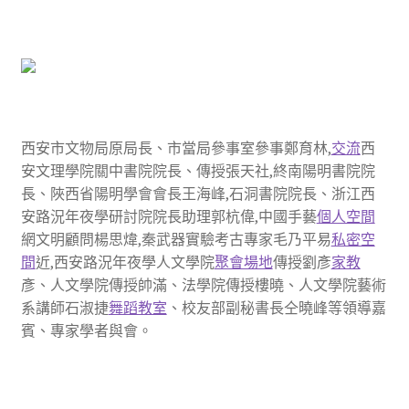
西安市文物局原局長、市當局參事室參事鄭育林,
交流
西
安文理學院關中書院院長、傳授張天社,終南陽明書院院
長、陜西省陽明學會會長王海峰,石洞書院院長、浙江西
安路況年夜學研討院院長助理郭杭偉,中國手藝
個人空間
網文明顧問楊思煒,秦武器實驗考古專家毛乃平易
私密空
間
近,西安路況年夜學人文學院
聚會場地
傳授劉彥
家教
彥、人文學院傳授帥滿、法學院傳授樓曉、人文學院藝術
系講師石淑捷
舞蹈教室
、校友部副秘書長仝曉峰等領導嘉
賓、專家學者與會。