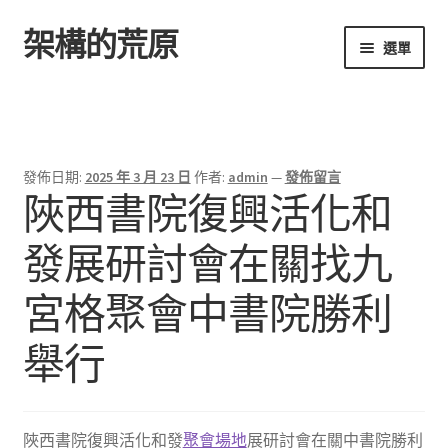
架構的荒原
跳
跳
選單
至
至
導
主
首頁
覽
要
列
內
容
發佈日期:
2025 年 3 月 23 日
作者:
admin
—
發佈留言
陜西書院復興活化和
發展研討會在關找九
宮格聚會中書院勝利
舉行
陜西書院復興活化和發
聚會場地
展研討會在關中書院勝利