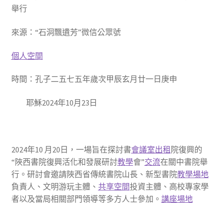
舉行
來源：“石洞飄遺芳”微信公眾號
個人空間
時間：孔子二五七五年歲次甲辰玄月廿一日庚申
耶穌2024年10月23日
2024年10 月20日，一場旨在探討書
會議室出租
院復興的
“陜西書院復興活化和發展研討
教學
會”
交流
在關中書院舉
行。研討會邀請陜西省傳統書院山長、新型書院
教學場地
負責人、文明游玩主體、
共享空間
投資主體、高校專家學
者以及當局相關部門領導等多方人士參加。
講座場地