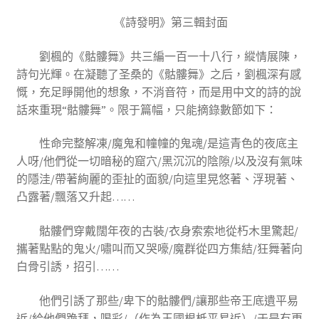
《詩發明》第三輯封面
劉楓的《骷髏舞》共三編一百一十八行，縱情展陳，
詩句光輝。在凝聽了圣桑的《骷髏舞》之后，劉楓深有感
慨，充足睜開他的想象，不消音符，而是用中文的詩的說
話來重現“骷髏舞”。限于篇幅，只能摘錄數節如下：
性命完整解凍/魔鬼和幢幢的鬼魂/是這青色的夜底主
人呀/他們從一切暗秘的窟穴/黑沉沉的陰隙/以及沒有氣味
的隱洼/帶著絢麗的歪扯的面貌/向這里晃悠著、浮現著、
凸露著/飄落又升起……
骷髏們穿戴闊年夜的古裝/衣身索索地從朽木里驚起/
攜著點點的鬼火/嘯叫而又哭嚎/魔群從四方集結/狂舞著向
白骨引誘，招引……
他們引誘了那些/卑下的骷髏們/讓那些帝王底遺平易
近/給他們跪拜，喝彩/（作為王國根柢平易近）/于是有更