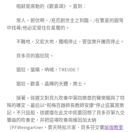
唱辭是席勒的《歡喜頌》。直到：
常人，俯伏啊，/見否創世主之到臨，/在繁星的圓穹
中找尋/他必定是住在星層的。
不難地，又宏大地，獨唱停止，管弦樂升騰而停止。
貝多芬的猖狂院。
猖狂，蠻橫，吶喊，TREUDE！
猖狂，歡喜，晶輝的天體，樂土。
接著，徐遲又對貝九吹奏中第四樂章的聲樂賜與了特
殊的確定，最后以“祝梅百器師長教師安康”停止這篇賞樂
記。不只這般，徐遲還在此文中扼要回想了貝多芬第九交
響曲的吹奏史，并把這場吹奏與維因加太納
（P.F.Weingartner，奧天時批示家、貝多芬交響
瑜伽教室