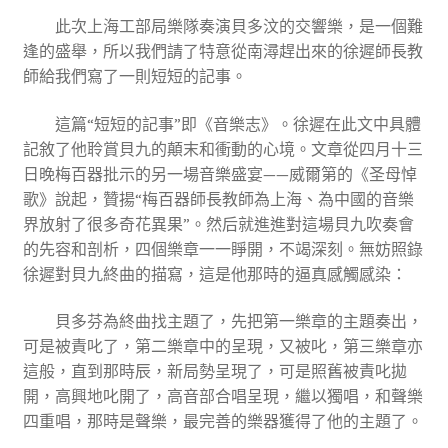
此次上海工部局樂隊奏演貝多汶的交響樂，是一個難
逢的盛舉，所以我們請了特意從南潯趕出來的徐遲師長教
師給我們寫了一則短短的記事。
這篇“短短的記事”即《音樂志》。徐遲在此文中具體
記敘了他聆賞貝九的顛末和衝動的心境。文章從四月十三
日晚梅百器批示的另一場音樂盛宴——威爾第的《圣母悼
歌》說起，贊揚“梅百器師長教師為上海、為中國的音樂
界放射了很多奇花異果”。然后就進進對這場貝九吹奏會
的先容和剖析，四個樂章一一睜開，不竭深刻。無妨照錄
徐遲對貝九終曲的描寫，這是他那時的逼真感觸感染：
貝多芬為終曲找主題了，先把第一樂章的主題奏出，
可是被責叱了，第二樂章中的呈現，又被叱，第三樂章亦
這般，直到那時辰，新局勢呈現了，可是照舊被責叱拋
開，高興地叱開了，高音部合唱呈現，繼以獨唱，和聲樂
四重唱，那時是聲樂，最完善的樂器獲得了他的主題了。