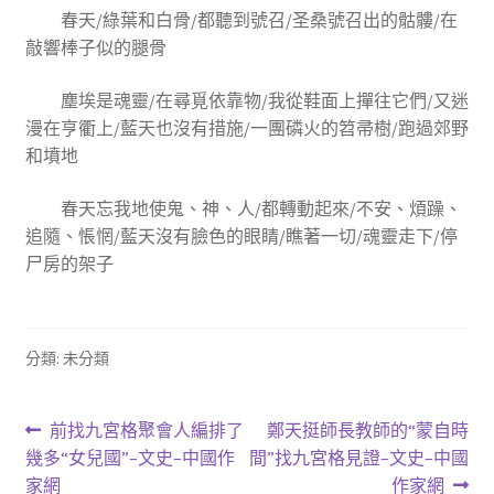
春天/綠葉和白骨/都聽到號召/圣桑號召出的骷髏/在
敲響棒子似的腿骨
塵埃是魂靈/在尋覓依靠物/我從鞋面上撣往它們/又迷
漫在亨衢上/藍天也沒有措施/一團磷火的笤帚樹/跑過郊野
和墳地
春天忘我地使鬼、神、人/都轉動起來/不安、煩躁、
追隨、悵惘/藍天沒有臉色的眼睛/瞧著一切/魂靈走下/停
尸房的架子
分類: 未分類
文
上
下
前找九宮格聚會人編排了
鄭天挺師長教師的“蒙自時
一
一
幾多“女兒國”–文史–中國作
間”找九宮格見證–文史–中國
章
篇
篇
家網
作家網