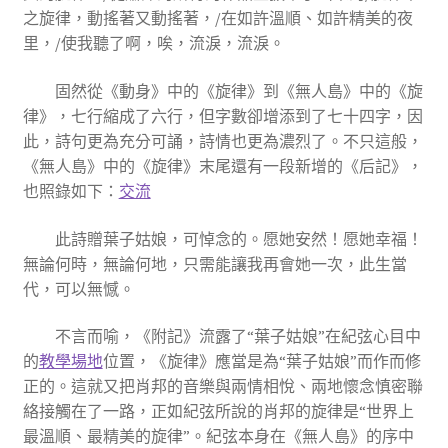
之旋律，動搖著又動搖著，/在如許溫順、如許精美的夜
里，/使我聽了啊，唉，流淚，流淚。
固然從《動身》中的《旋律》到《無人島》中的《旋
律》，七行縮成了六行，但字數卻增添到了七十四字，因
此，詩句更為充分可誦，詩情也更為濃烈了。不只這般，
《無人島》中的《旋律》末尾還有一段新增的《后記》，
也照錄如下：
交流
此詩贈葉子姑娘，可悼念的。愿她安然！愿她幸福！
無論何時，無論何地，只需能讓我再會她一次，此生當
代，可以無憾。
不言而喻，《附記》流露了“葉子姑娘”在紀弦心目中
的
教學場地
位置，《旋律》應當是為“葉子姑娘”而作而修
正的。這就又把肖邦的音樂與兩情相悅、兩地懷念慎密聯
絡接觸在了一路，正如紀弦所說的肖邦的旋律是“世界上
最溫順、最精美的旋律”。紀弦本身在《無人島》的序中