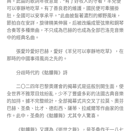
興。此曲的歌詞年夜意是：“有了好牧人的守看，羊兒便
可以寧靜地吃草。有了善良君的維護，國民便可牽腸掛
肚，全國可以安享承平。”此曲披髮著濃烈的鄉野風味，
節拍自在安詳，旋律精美伸展，后被改編成管弦樂和鋼琴
合奏等多種樂曲，不只成為巴赫的也成為全部巴洛克音樂
中的經典名曲。
張愛玲愛好巴赫，愛好《羊兒可以寧靜地吃草》，在
那時的中國事得風尚之先的。
分歧時代的《骷髏舞》詩
二〇二四年巴黎奧運會的揭幕式是這般別開生面，使
全世界不雅眾目炫紛亂，少不了豐盛多彩的法國古典音樂
的加持。據不完整統計，全部揭幕式共交叉了拉莫、奧芬
巴赫、圣桑、比才、德彪西、薩蒂、拉威爾等作曲家的佳
作。此中，圣桑的《骷髏舞》尤其令人驚喜。
《骷髏舞》又譯為《逝世之舞》，是圣桑作于一八七