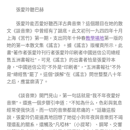
張愛玲聽巴赫
張愛玲能否愛好聽西洋古典音樂？這個題目在她的散
文《談音樂》中曾經有了謎底。此文初刊一九四四年十月
上海《苦竹》第一期，支出同年十仲春
教學場地
第一版的
她的第一本散文集《謠言》。據《謠言》版權頁所示，此
書“著作者張愛玲刊行者張愛玲印刷者中國迷信公司總經
售五洲書報社”，可見《謠言》的出書者恰是張愛玲本
身，“中國迷信公司”不外是“印刷者”，“五洲書報社”不外
是“總經售”罷了。這個“誤解”在《謠言》問世整整八十年
之后，應當廓清了。
《談音樂》開門見山，第一句話就是“我不年夜愛好
音樂”。還進一個步驟引申道：“不知為什么，色彩與氣息
經常使我快活，而一切的音樂都是悲痛的。”話雖這般
說，張愛玲仍是逼真地回想了她從小到年夜與音樂剪不竭
理還亂的關系，還觸及“凡啞林”（小提琴）、鋼琴、交響