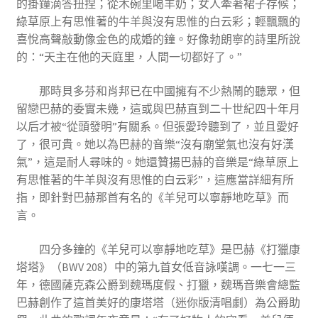
的掛鐘滴答扭捏；從木碗里喝羊奶；女人牽著裙子存候；
綠草原上有思惟著的牛羊與沒有思惟的白云彩；輕飄飄的
喜悅高聲敲動像金色的成婚的鐘。好像勃朗寧的詩里所說
的：“天主在他的天庭里，人間一切都好了。”
那時貝多芬和肖邦已在中國擁有不少熱鬧的聽眾，但
留戀巴赫的委實未幾，這或與巴赫直到二十世紀四十年月
以后才被“從頭發明”有關系。但張愛玲聽到了，並且愛好
了，很可貴。她以為巴赫的音樂“沒有廟堂氣也沒有好漢
氣”，這是耐人尋味的。她還贊揚巴赫的音樂是“綠草原上
有思惟著的牛羊與沒有思惟的白云彩”，這應當詳細有所
指，即針對巴赫那首有名的《羊兒可以寧靜地吃草》而
言。
四分多鐘的《羊兒可以寧靜地吃草》是巴赫《打獵康
塔塔》（BWV 208）中的第九首女低音詠嘆調。一七一三
年，德國薩克森公爵到魏瑪度假、打獵，魏瑪音樂會總監
巴赫創作了這首美好的康塔塔（迷你版清唱劇）為公爵助