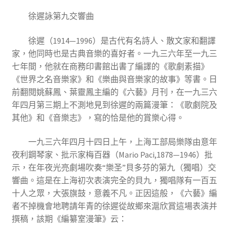
徐遲詠第九交響曲
徐遲（1914—1996）是古代有名詩人、散文家和翻譯
家，他同時也是古典音樂的喜好者。一九三六年至一九三
七年間，他就在商務印書館出書了編譯的《歌劇素描》
《世界之名音樂家》和《樂曲與音樂家的故事》等書。日
前翻閱姚蘇鳳、葉靈鳳主編的《六藝》月刊，在一九三六
年四月第三期上不測地見到徐遲的兩篇漫筆：《歌劇院及
其他》和《音樂志》，寫的恰是他的賞樂心得。
一九三六年四月十四日上午，上海工部局樂隊由意年
夜利鋼琴家、批示家梅百器（Mario Paci,1878—1946）批
示，在年夜光亮劇場吹奏“樂圣”貝多芬的第九（獨唱）交
響曲。這是在上海初次表演完全的貝九，獨唱隊有一百五
十人之眾，大張旗鼓，意義不凡。正因這般，《六藝》編
者不掉機會地聘請年青的徐遲從故鄉來滬欣賞這場表演并
撰稿，該期《編纂室漫筆》云：