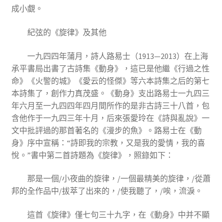
成小覷。
紀弦的《旋律》及其他
一九四四年蒲月，詩人路易士（1913—2013）在上海
承平書局出書了古詩集《動身》，這已是他繼《行過之性
命》《火警的城》《愛云的怪傑》等六本詩集之后的第七
本詩集了，創作力真茂盛。《動身》支出路易士一九四三
年六月至一九四四年四月間所作的是非古詩三十八首，包
含他作于一九四三年十月，后來張愛玲在《詩與亂說》一
文中批評過的那首著名的《漫步的魚》。路易士在《動
身》序中宣稱：“詩即我的宗教，又是我的愛情，我的喜
悅。”書中第二首詩題為《旋律》，照錄如下：
那是一個/小夜曲的旋律，/一個最精美的旋律，/從蕭
邦的全作品中/拔萃了出來的，/使我聽了，/唉，流淚。
這首《旋律》僅七句三十九字，在《動身》中并不顯