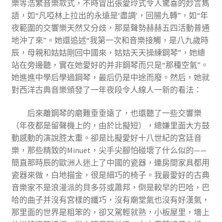
樂等浩繁音樂款式，不時冒出張愛玲式令人驚喜的妙言雋
語，如“凡啞林上拉出的永遠是‘盡調’，回腸九轉”，如“年
夜範圍的交響樂天然又分歧，那是聲勢赫赫五四活動普通
地沖了來”。她還追述“我第一次和音樂接觸，是八九歲時
辰，母親和姑姑剛回中國來，姑姑天天操練鋼琴”，她總
站在旁邊聽，實在她愛好的并非鋼琴而只是“那種空氣”。
她進進中學后學過鋼琴，最后仍是中途而廢。然后，她就
對西洋古典音樂頒發了一年夜段令人線人一新的看法：
后來離鋼琴的磨難垂垂遠了，也還聽了一些交響樂
（年夜都是留聲機上的，由於比擬短），總嫌里面大方鼓
動感動的演說腔太重。卻是比擬愛好十八世紀的宮廷音
樂，那些精致的Minuet，尖手尖腳怕碰壞了什么似的——
簡直那時辰的歐洲人迷上了中國的瓷器，連房間家具都用
瓷器來做，白地描金，很是細巧的椅子。我最愛好的古典
音樂家不是浪漫派的貝多芬或蕭邦，倒是較早的巴哈，巴
哈的曲子并沒有宮樣的纖巧，沒有廟堂氣也沒有好漢氣，
那里面的世界是粗笨的，卻又駕輕就熟，小板屋里，墻上