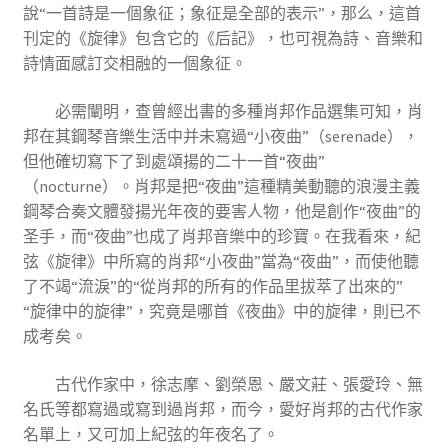
說“一首詩是一個象征；象征是全部的表示”，那么，這首
刊定的《旋律》包含它的《后記》，也可視為詩、音樂和
詩情面感訂交相融的一個象征。
必需闡明，查曾經出書的多種肖邦作品選集可知，肖
邦在其鋼琴音樂生活中并未寫過“小夜曲”（serenade），
但他確切寫下了到處頌揚的二十一首“夜曲”
（nocturne）。肖邦是把“夜曲”這種精美動聽的浪漫主義
鋼琴合奏文體發揚光年夜的要害人物，他是創作“夜曲”的
圣手，而“夜曲”也成了肖邦音樂中的珍寶。在我看來，紀
弦《旋律》中所寫的肖邦“小夜曲”當為“夜曲”，而使他聽
了不竭“流淚”的“從肖邦的所有的作品里拔萃了出來的”
“旋律中的旋律”，究竟是哪首《夜曲》中的旋律，則已不
成考矣。
古代作家中，徐志摩、劉榮恩、嚴文莊、張愛玲、無
名氏等都寫過或寫到過肖邦，而今，愛好肖邦的古代作家
名單上，又可加上紀弦的年夜名了。