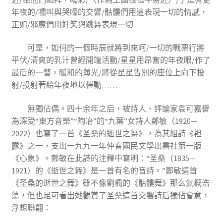
年夜的/嘯叫與哭嚎的交響/骷髏們用這表現一切的情感，
正如/邪魔們用奸笑與跳舞表現一切
可是，如何的一個時辰就將到來呵/一切的戰栗行將
平伏/清爽的乳汁曾經開端活動/星星用昂奮的年夜眼/作了
最后的一瞥，暖和的薄光/將從星星告別的座位上向下投
射/投射著給年夜地以催動……
無獨佔偶。四十余年之后，被詩人、評論家袁可嘉譽
為深受“東方音樂”“陶冶”的“九葉”女詩人鄭敏（1920—
2022）也寫了一首《圣桑的逝世之舞》，為其組詩《袒
露》之一，支出一九九一年仲春國民文學出書社第一版
《心象》。鄭敏在此詩的注釋中寫明：“圣桑（1835—
1921）的《逝世之舞》是一首有名的音詩。”鄭敏這首
《圣桑的逝世之舞》雖不像劉楓的《骷髏舞》那么氣概浩
蕩，但也足可看出她觀賞了圣桑這首交響詩后獨佔會意，
浮想聯翩：