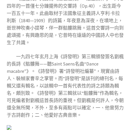
四年的一首僅七分鐘擺佈的交響詩（Op.40），出生距今
一百五十一年。此曲取材于法國象征主義詩人亨利·卡拉
利斯（1840—1909）的詩篇，年夜意為深夜，在墳地上，
逝世神吹奏小提琴，伴一群骷髏跳舞。這首交響詩一向到
處頌揚，有興趣思的是，它昔時在遠遠的中國詩人中也發
生了共識。
一九四七年玄月上海《詩發明》第三輯頒發簽名劉楓
的長詩《骷髏舞——聽Saint Saens名曲“Dance
macabre”》。《詩發明》署“詩發明社編纂”，現實由詩
人、裝幀家曹辛之掌管。而“詩發明”是該刊的總刊名，每
輯又還有輯名，以該輯中一首有代表性的詩之詩題為輯
名，頗別致。《詩發明》第三輯就以“骷髏舞”作為輯名，
可見編者對劉楓這首長詩的重視。但劉楓是何許人，今朝
還全無所聞，不外，至多有兩點可以確定，一、他曾努力
于古詩創作；二、他愛好古典音樂。