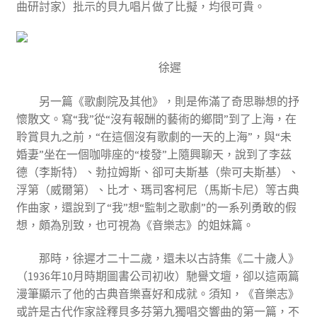
曲研討家）批示的貝九唱片做了比擬，均很可貴。
徐遲
另一篇《歌劇院及其他》，則是佈滿了奇思聯想的抒
懷散文。寫“我”從“沒有報酬的藝術的鄉間”到了上海，在
聆賞貝九之前，“在這個沒有歌劇的一天的上海”，與“未
婚妻”坐在一個咖啡座的“梭發”上隨興聊天，說到了李茲
德（李斯特）、勃拉姆斯、卻可夫斯基（柴可夫斯基）、
浮第（威爾第）、比才、瑪司客柯尼（馬斯卡尼）等古典
作曲家，還說到了“我”想“監制之歌劇”的一系列勇敢的假
想，頗為別致，也可視為《音樂志》的姐妹篇。
那時，徐遲才二十二歲，還未以古詩集《二十歲人》
（1936年10月時期圖書公司初收）馳譽文壇，卻以這兩篇
漫筆顯示了他的古典音樂喜好和成就。須知，《音樂志》
或許是古代作家詮釋貝多芬第九獨唱交響曲的第一篇，不