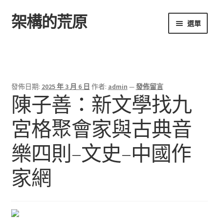
架構的荒原
跳
跳
選單
至
至
導
主
首頁
覽
要
列
內
容
發佈日期:
2025 年 3 月 6 日
作者:
admin
—
發佈留言
陳子善：新文學找九
宮格聚會家與古典音
樂四則–文史–中國作
家網