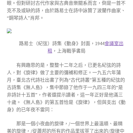
眼。但對研討古代作家與古典音樂關系而言，倒是一首不
克不及或缺的詩，由於路易士在詩中詠贊了波蘭作曲家、
“鋼琴詩人”肖邦。
路易士（紀弦）詩集《動身》封面，1944
會議室出
租
，上海戰爭書局
有興趣思的是，整整十二年之后，已更名紀弦的詩
人，對《旋律》做了主要的彌補和修正。一九五六年蒲
月，臺北古代詩社出書了列為“古代詩叢”第五種的紀弦的
古詩集《無人島》，集中節錄了他作于一九四三年的“是
非詩計十五首”，作者還提示讀者，這一年正好是他滿三
十歲。《無人島》的第五首恰是《旋律》，但與支出《動
身》的已年夜不雷同：
那是一個小夜曲的旋律，/一個世界上最溫順、最精
美的旋律，/從蕭邦的所有的作品里拔萃了出來的/旋律中