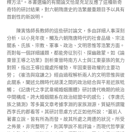
釋方法”。本書選編的有關論文恰是充足反應了這種新奇
奇特的研討結果，對六朝隋唐史的浩繁嚴重題目予以具有
首創性的新說明。
陳寅恪師長教師的這些研討論文，多由詳細人事深刻
分析，以小見年夜，觸及六朝隋唐時代的社會品級、宗法
關系、氏族、宗教、軍事、政治、文明思惟等浩繁方面。
而對每一個詳細議題，都能旁征別引、探幽啟蒙。如《論
東晉王導之功業》剖析東晉時南方人士與江東豪族的氣力
對照，指出王導拉攏處所權勢，牢固東晉政權的主要功
勞；《崔浩與寇謙之》經由過程解析兩人的文明思惟與彼
此關系，闡述北魏時代胡漢之間的政治結合與平易近族牴
觸；《記唐代之李武韋楊婚姻團體》研討唐代晚期的統治
中間構成，誇大婚姻關系在政治結盟中的感化；《李唐氏
族之猜測》等多篇文章考據李淵的家族淵源，質疑所謂隴
西李氏的郡看等。其研討思慮方式正如他所說：“蓋前人
著書立說，皆有所為而發。故其所處之周遭的狀況，所受
之佈景，非完整明了，則其學說不易評論，而現代哲學家