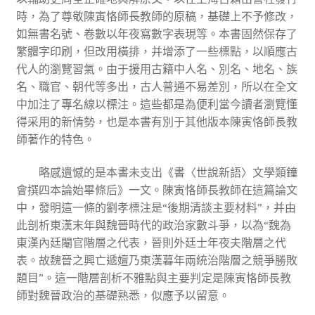
時，為了尊敬陳寅恪師長教師的原稿，基礎上不予修改，
如無書名號、卷數以年夜寫數字表現等。本書固然保存了
繁體字印刷，但改用橫排，并增添了一些標點，以順應古
代人的瀏覽習氣。由于援用古籍中人名、別名、地名、族
名、職官、朝代等多出，古人普通不易差別，所以在全文
中加注了專名線以標注。這些都是為便利當今讀者瀏覽懂
得采用的新情勢，也是本書有別于其他版本陳寅恪師長教
師著作的特色。
略感遺憾的是本書未支出《書〈世說新語〉文學類鐘
會撰四本論始畢條后》一文。陳寅恪師長教師在這篇論文
中，發明這一條的劉孝標注是“後期清談主要材料”，并由
此剖析東漢末年與魏晉時代的政治家數斗爭，以為“魏為
東漢內廷閹官階層之代表，晉則外廷士年夜夫階層之代
表。故魏晉之興亡遞嬗乃東漢暮年兩統治階層之競爭勝敗
題目”。這一階層剖析不雅點與主要判定是陳寅恪師長教
師對魏晉政治的基礎熟悉，似應予以留意。