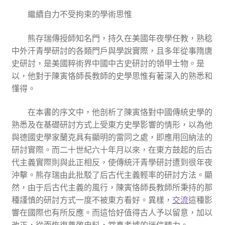
繼續自力不受拘束的學術思惟
熊存瑞傳授師知名門，持久在美國年夜學任教，熟稔
中外汗青學研討的各類門戶與學說實際，且多年從事隋唐
史研討，是美國粹術界中國中古史研討的領甲士物。是
以，他對于陳寅恪師長教師的史學思惟有著深入的熟悉和
懂得。
在本書的序文中，他剖析了陳寅恪對中國傳統史學的
熟悉及在基礎研討方式上受東方史學影響的情形，以為他
與德國史學家蘭克具有顯明的雷同之處，即應用回納法的
研討實際。而二十世紀六十年月以來，在東方鼓起的后古
代主義實際則與此正相反，使傳統汗青學研討遭到很年夜
沖擊。熊存瑞由此批駁了后古代主義輕率的研討方法。顯
然，由于后古代主義的風行，陳寅恪師長教師所秉持的那
種謹慎的研討方式一度不被東方看好。異樣，
交流
這種影
響在國際也有所反應。而這恰好值得古人予以留意，加以