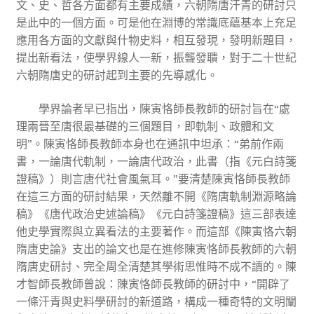
文、史、哲各方面都有主要成績，六朝隋唐汗青的研討只
是此中的一個方面。可是他在淵博的常識底蘊基本上充足
應用各方面的文獻與什物史料，相互發現，發明新題目，
提出新看法，使學界線人一新，振聾發聵，對于二十世紀
六朝隋唐史的研討起到主要的先導感化。
學界論者早已指出，陳寅恪師長教師的研討旨在“處
理兩晉至唐很最基礎的三個題目，即軌制、政體和文
明”。陳寅恪師長教師本身也在通訊中坦承：“弟前作兩
書，一論唐代軌制，一論唐代政治，此書（指《元白詩箋
證稿》）則言唐代社會風氣耳。”要清楚陳寅恪師長教師
在這三方面的研討結果，天然離不開《隋唐軌制淵源略論
稿》《唐代政治史述論稿》《元白詩箋證稿》這三部表達
他史學實際與立異看法的主要著作。而這部《陳寅恪六朝
隋唐史論》支出的論文也是在進修陳寅恪師長教師的六朝
隋唐史研討、完全周全清楚其學術思惟時不成不讀的。陳
才智師長教師曾說：陳寅恪師長教師的研討中，“開辟了
一條汗青與史料學研討的新道路，構成一種奇特的文明闡