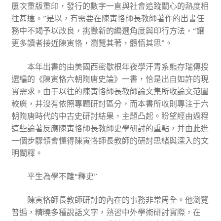
屢次重版重印，發行的數字一直與社會追蹤關心的熱度相
往甚遠。”是以，有需要在陳寅恪師長教師著作的出書任
務中不竭予以改良，挑釁新的編選角度與印行方法，“讓
更多讀者接近陳寅恪，瀏覽其著，體悟其思”。
本年出書的由美國西密歇根年夜學汗青系熊存瑞傳授
選編的《陳寅恪六朝隋唐史論》一書，恰是出自如許的現
實需求。由于以往的陳寅恪師長教師論文集所收論文范圍
較廣，并沒有依照專題研討區分，而本書所收則專注于六
朝隋唐時代的中古史研討結果，主題凸起。盼望經由過程
這些論著反應陳寅恪師長教師史學研討的重點，并由此進
一個步驟領會懂得陳寅恪師長教師的研討思緒與深入的文
明闡釋。
平生為學不離“釋史”
陳寅恪師長教師研討的內在的事務非常周全。他瀏覽
普遍，精曉多種說話文字，熟習中外學術研討實際，在