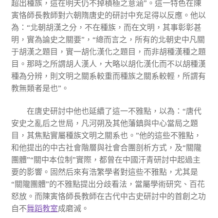
超出種族，這在明天仍不掉積極之意涵”。這一特色在陳
寅恪師長教師對六朝隋唐史的研討中充足得以反應。他以
為：“北朝胡漢之分，不在種族，而在文明，其事彰彰甚
明，實為論史之關要”，“總而言之，所有的北朝史中凡關
于胡漢之題目，實一胡化漢化之題目，而非胡種漢種之題
目。那時之所謂胡人漢人，大略以胡化漢化而不以胡種漢
種為分辨，則文明之關系較重而種族之關系較輕，所謂有
教無類者是也”。
在唐史研討中他也延續了這一不雅點，以為：“唐代
安史之亂后之世局，凡河朔及其他藩鎮與中心當局之題
目，其焦點實屬種族文明之關系也。”他的這些不雅點，
和他提出的中古社會階層與社會合團剖析方式，及“關隴
團體”“關中本位制”實際，都曾在中國汗青研討中起過主
要的影響。固然后來有浩繁學者對這些不雅點，尤其是
“關隴團體”的不雅點提出分歧看法，當屬學術研究、百花
怒放。而陳寅恪師長教師在古代中古史研討中的首創之功
自不
舞蹈教室
成磨滅。