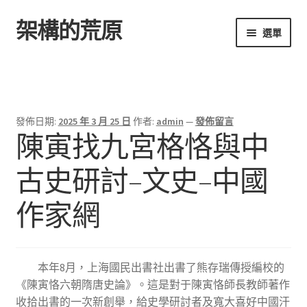
架構的荒原
跳
跳
選單
至
至
導
主
首頁
覽
要
列
內
容
發佈日期:
2025 年 3 月 25 日
作者:
admin
—
發佈留言
陳寅找九宮格恪與中
古史研討–文史–中國
作家網
本年8月，上海國民出書社出書了熊存瑞傳授編校的
《陳寅恪六朝隋唐史論》。這是對于陳寅恪師長教師著作
收拾出書的一次新創舉，給史學研討者及寬大喜好中國汗