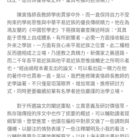
改正，從而恢復尊敬史料，當真考據的迷信精力。
陳寅恪師長教師學術貫穿中外，而一直保持自力不受
拘束的學術思惟與中華平易近族的優良傳統精力。他在為
馮友蘭的《中國哲學史》下冊撰寫審查陳述時說：“其真
能于思惟上自成體系，有所創獲者，必需一方面接收輸出
外來之學說，一方面有良心來平易近族之位置。此二種相
反而適相成之立場，乃道教之真精力，新儒家之舊道路，
而二千年吾平易近族與他平易近族思惟接觸史之所明示者
也。”經由過程本書支出的論文，可以看出這一精力在他
的著作中也貫串一直。是以，我們進修陳寅恪師長教師的
史學論著，不只僅是坦蕩眼界，增加常識，進修研討方
式，同時更要繼續前輩有名學者迷信嚴謹的治學立場。
對于所選論文的闡述重點、立異意義及研討價值等，
熊存瑞傳授的序文中也作了扼要的概述，可以輔助讀者提
綱挈領，登堂進室。他還在編校中對原文做了一些調劑與
彌補，以腳注的情勢表達了一些注釋闡明及小我的看法，
以輔助更周全正確地輿解原文。以往上海古籍出書社發行