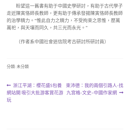
盼望這一舊書有助于中國史學研討，有助于古代學子
走近陳寅恪師長教師，更有助于傳承發揚陳寅恪師長教師
的治學精力。“惟此自力之精力，不受拘束之思惟，歷萬
萬祀，與天壤而同久，共三光而永光。”
（作者系中國社會迷信院考古研討所研討員）
分類: 未分類
文
上
下
浙江平湖：櫻花盛S包養
束沛德：我的兩個引路人-找
一
一
網站開 吸引大批游客賞花游
九宮格-文史–中國作家網
章
篇
篇
玩
導
文
文
章:
章:
覽