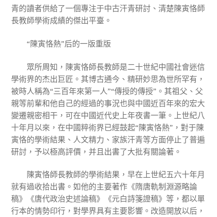
青的讀者供給了一個專注于中古汗青研討、清楚陳寅恪師
長教師學術成績的傑出平臺。
“陳寅恪熱”后的一版重版
眾所周知，陳寅恪師長教師是二十世紀中國社會迷信
學術界的杰出巨匠。其博古通今、精研妙思為世所罕有，
被時人稱為“三百年來第一人”“傳授的傳授”。其祖父、父
親等前輩和他自己的經過的事況也與中國近百年來的宏大
變遷親密相干，可在中國近代史上年夜書一筆。上世紀八
十年月以來，在中國粹術界已經鼓起“陳寅恪熱”，對于陳
寅恪的學術結果、人文精力、家族汗青等方面停止了普遍
研討，予以極高評價，并且出書了大批有關論著。
陳寅恪師長教師的學術結果，早在上世紀五六十年月
就有過收拾出書。如他的主要著作《隋唐軌制淵源略論
稿》《唐代政治史述論稿》《元白詩箋證稿》等，都以單
行本的情勢印行，對學界具有主要影響。改造開放以后，