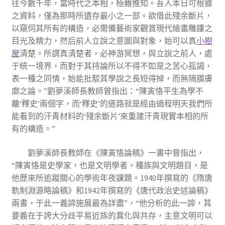
往今數千年，當時代之本相，極難推知。吾人本日可根據
之資料，僅為那時所遺存最小之一部。欲借此殘余斷片，
以窺伺其所有的構造，必需備藝術家觀賞現代繪畫雕鏤之
目光及精力，然后前人立說之意圖與對象，始可以真
小樹
屋
清楚。所謂真清楚者，必神游冥想，與立說之前人，處
于統一境界，而對于其持論所以不得不如是之苦心孤謁，
表一種之同情，始能批駁其學說之長短得掉，而無隔膜膚
廓之論。”劉夢溪師長教師曾指出：“陳寅恪平生為學不
離‘釋史’兩個字，而‘釋史’的道路就是經由過程明天我們所
能看到的汗青材料的‘殘余斷片’來重建汗青現實本相的所
有的構造。”
劉夢溪師長教師在《陳寅恪論稿》一書中曾指出，
“陳寅恪是史學家，也是文明學者。種族與文明題目，是
他歷來所追蹤關心的學術年夜課題。1940年撰寫的《隋唐
軌制淵源略論稿》和1942年撰寫的《唐代政治史述論稿》
兩書，于此一義諦施展最為詳盡”，“他分析的此一諦，其
要義在于誇大分歧平易近族的異化與共存，主意文明可以