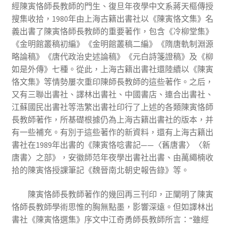
經陳寅恪師長教師的門生、復旦年夜學中文系蔣天樞傳授
搜集收拾，1980年由上海古籍出書社以《陳寅恪文集》名
義出書了陳寅恪師長教師的重要著作，包含《冷柳堂集》
《金明館叢稿初編》《金明館叢稿二編》《隋唐軌制淵源
略論稿》《唐代政治史述論稿》《元白詩箋證稿》及《柳
如是外傳》七種。從此，上海古籍出書社還陸續以《陳寅
恪文集》等情勢屢次重印陳師長教師的這些著作。之后，
又有三聯出書社、譯林出書社、中國書店、連合出書社、
江蘇國民出書社等浩繁出書社印行了上述的各類陳寅恪師
長教師著作，所基礎根據仍為上海古籍出書社的版本，并
有一些補充。有別于這些著作的新資料，還有上海古籍出
書社在1989年出書的《陳寅恪唸書記——〈舊唐書〉〈新
唐書〉之部》，安徽師范年夜學出書社出書、由萬繩楠收
拾的陳寅恪授課筆記《魏晉南北朝史報告錄》等。
陳寅恪師長教師著作的幾回再三刊印，正闡明了陳寅
恪師長教師學術思惟的胸無點墨，影響深遠。但如譯林出
書社《陳寅恪選集》序文中江奇勇師長教師所言：“雖經