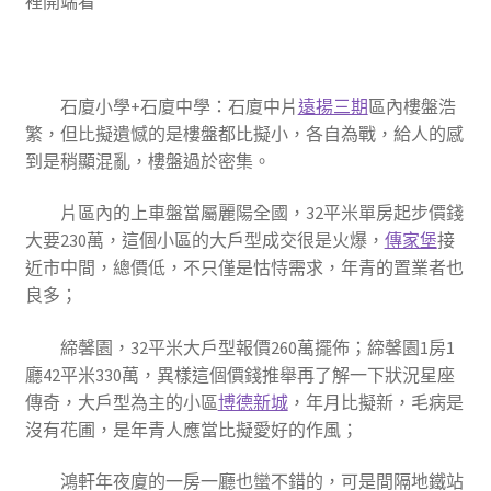
裡開端看
石廈小學+石廈中學
：石廈中片
遠揚三期
區內樓盤浩
繁，但比擬遺憾的是樓盤都比擬小，各自為戰，給人的感
到是稍顯混亂，樓盤過於密集。
片區內的上車盤當屬麗陽全國，32平米單房起步價錢
大要230萬，這個小區的大戶型成交很是火爆，
傳家堡
接
近市中間，總價低，不只僅是怙恃需求，年青的置業者也
良多；
締馨園，32平米大戶型報價260萬擺佈；締馨園1房1
廳42平米330萬，異樣這個價錢推舉再了解一下狀況星座
傳奇，大戶型為主的小區
博德新城
，年月比擬新，毛病是
沒有花圃，是年青人應當比擬愛好的作風；
鴻軒年夜廈的一房一廳也蠻不錯的，可是間隔地鐵站