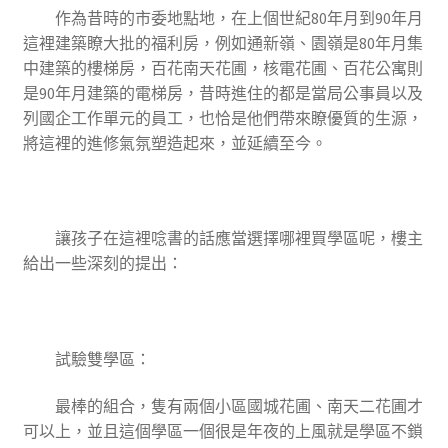
作為昔時的市委地點地，在上個世紀80年月到90年月
這裡建築瞭大批的福利房，例如通新嶺、園嶺是80年月集
中建築的樓梯房，百花南天花圃，核電花圃、百花公寓則
是90年月建築的電梯房，昔時進住的都是當局公事員以及
列國企工作單元的員工，也恰是他們帶來瞭優質的生源，
將這裡的進修氣氛塑造起來，並延續至今。
讓孩子在這裡唸書的話應當選擇哪裡買學區呢，樓主
給出一些深刻的提出：
試驗雙學區
：
最棒的組合，隻有兩個小區國城花圃、南天二花圃才
可以上，並且這個學區一個很是年夜的上風就是學區不鎖