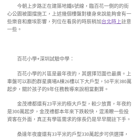
今朝上步路正在建築地鐵6號線，臨百花一側的的街
心公園被圍擋施工，上述幾個樓盤對棲身來說能夠會有一
些樂音和塵埃影響，列位在看房的時辰稍加
台北時上
註意
一些。
百花小學+深圳試驗中學
：
百花小學的片區是最年夜的，其選擇范圍也最廣。上
車盤可以斟酌群星廣場A棟26樓以下大戶型，50平米380萬
起步，關於孩子的9年任務教導來說相當劃算。
金茂禮都還有23平米的極大戶型，較少放賣，年夜約
是300萬起步，金茂禮都本年來下跌較快，混淆瞭一些投
資客在外面，真正有學區需求的傢長仍是早早關註下手。
桑達年夜廈還有33平米的戶型330萬起步可供選擇，