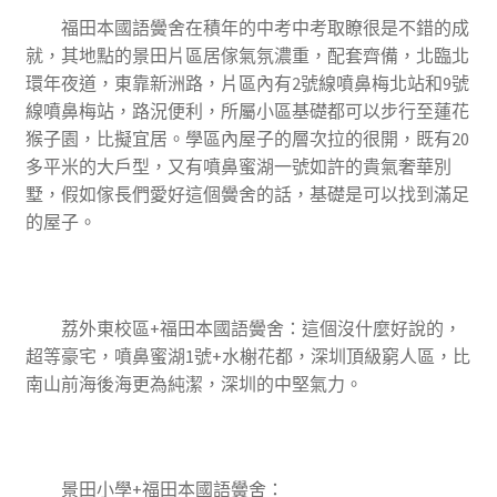
福田本國語黌舍在積年的中考中考取瞭很是不錯的成
就，其地點的景田片區居傢氣氛濃重，配套齊備，北臨北
環年夜道，東靠新洲路，片區內有2號線噴鼻梅北站和9號
線噴鼻梅站，路況便利，所屬小區基礎都可以步行至蓮花
猴子園，比擬宜居。學區內屋子的層次拉的很開，既有20
多平米的大戶型，又有噴鼻蜜湖一號如許的貴氣奢華別
墅，假如傢長們愛好這個黌舍的話，基礎是可以找到滿足
的屋子。
荔外東校區+福田本國語黌舍
：這個沒什麼好說的，
超等豪宅，噴鼻蜜湖1號+水榭花都，深圳頂級窮人區，比
南山前海後海更為純潔，深圳的中堅氣力。
景田小學+福田本國語黌舍
：