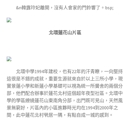
&n韓露玲妃離開，沒有人會家的門鈴響了。bsp;
北環蓮花山片區
北環中學1994年建校，也有22年的汗青瞭，一向堅持
這很是不錯的成就，重要生源就來自於以上三所小學，現
實景蓮小學和新蓮小學基礎可以視為統一所黌舍的兩個分
部，他們配合辦事於蓮花北村這個超年夜型社區。北環中
學的學區繚繞蓮花山東南角分部，出門既可見山，天然風
景無窮好，片區內的小區進夥時光均在1994到2000年之
間，此中蓮花北村煢居一隅，有點自成一城的感到。