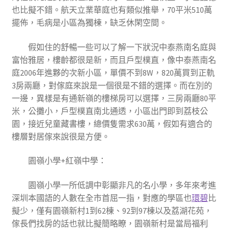
也比擬不錯。航天立業華庭也有類似推舉，70平米510萬
擺佈，毛病是小區為獨棟，缺乏休閑空間。
假如住的舒暢一些可以了解一下狀況中泰燕南名庭與
富怡雅居，樓齡都很是新，而且戶型樸直，像中泰燕南名
庭2006年進夥的次新小區，單價不到8W，820萬買到正軌
3房兩廳，對傢庭來說是一個很是不錯的選擇。而在別的
一邊，異樣是有通新嶺的樓梯房可以選擇，三房兩廳80平
米，公攤小，戶型樸直南北通透，小區出門即到荔枝公
園，接近兒童藏書樓，總價隻需求630萬，假如有適合的
樓層對居傢來說很是方便。
園嶺小學+紅嶺中學
：
園嶺小學一所低調中彰顯非凡的名小學，多年來考進
深圳本國語的人數在全市首屈一指，對應的學區也
環碧
比
擬少，僅有園嶺新村1到62棟、92到97棟以及荔湖花苑，
傢長們找房的話也就比擬簡略瞭，園嶺新村是當局福利