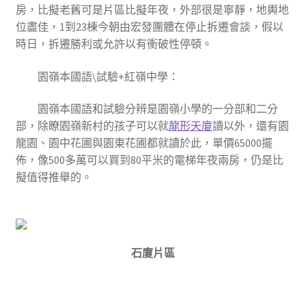
房，比擬老舊可是片區比擬年夜，外部很是寧靜，地輿地
位盡佳，1到23棟今朝由宏發團體在停止拆遷會談，假以
時日，拆遷勝利或允許以有衝破性停頓。
園嶺本國語\試驗+紅嶺中學
：
園嶺本國語和試驗分辨是園嶺小學的一分部和二分
部，除瞭園嶺新村的孩子可以就
龍形天廈
讀以外，還有園
龍園、園中花圃與園東花圃都就讀於此，單價65000擺
佈，像500多萬可以買到80平米的電梯年夜兩房，仍是比
擬值得推舉的。
石廈片區