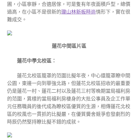
圃，小區寧靜，合適居傢，可是隻有年夜面積戶型，總價
過高，在小區不是很新的
瓏山林新板時尚
情形下，實在很
難成交。
蓮花中間區片區
蓮花中學北校區：
蓮花北校區籠罩的范圍比擬年夜，中心還籠罩瞭中間
公園，東邊一向到華強北路，但蓮花北校區招收的最重要
仍是蓮花一村、蓮花二村以及蓮花三村等晚期當局福利房
的范圍，異樣的當局福利房棲身的大批公事員及企工作單
元任務職員的後代成為瞭校區優質的生源，相傳蓮花北校
區的校風也一貫抓的比擬嚴，在優質黌舍競爭愈發劇烈的
時辰仍然堅持瞭比擬不錯的成就。