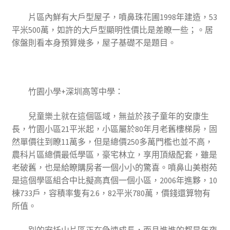
片區內鮮有大戶型屋子，噴鼻珠花圃1998年建造，53
平米500萬，如許的大戶型顯明性價比是差瞭一些；。居
傢盤則看本身預算幾多，屋子基礎不是題目。
竹園小學+深圳高等中學
：
兒童樂土就在這個區域，無益於孩子童年的安康生
長，竹園小區21平米起，小區屬於80年月老舊樓梯房，固
然單價往到瞭11萬多，但是總價250多萬門檻也並不高，
農科片區總價最低學區，豪宅林立，享用頂級配套，雖是
老破舊，也是給瞭購房者一個小小的驚喜。噴鼻山美樹苑
是這個學區組合中比擬高真個一個小區，2006年進夥，10
棟733戶，容積率隻有2.6，82平米780萬，價錢還算物有
所值。