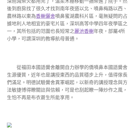
深削減柴火都用完了，溫柔木棚移動一捆柴進了院子。然
後到廚房找了很久才找到南年夜道以北、噴鼻梅路以西、
農林路以東為
香榭儷舍
噴鼻蜜湖農科片區，毫無疑問的占
據地利人地相宜的豪宅片區，深圳高等中學四年夜學區之
一，其所包括的范圍也長短常之
麗池香榭
年夜，部屬4所
小學，可謂深圳的教導航母普通。
從福田本國語黌舍離開自力辦學的僑噴鼻本國語黌舍
生源優質，近年也是講授東西的品質穩步上升，值得傢長
們滿足。明德試驗黌舍異軍崛起，以新奇的講授理念與方
法敏捷博得瞭關註與信賴，可是也刮起瞭一陣炒作之風，
生怕不再是布衣蒼生所能享用。