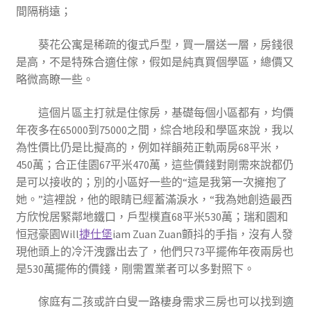
間隔稍遠；
葵花公寓是稀疏的復式戶型，買一層送一層，房錢很
是高，不是特殊合適住傢，假如是純真買個學區，總價又
略微高瞭一些。
這個片區主打就是住傢房，基礎每個小區都有，均價
年夜多在65000到75000之間，綜合地段和學區來說，我以
為性價比仍是比擬高的，例如祥韻苑正軌兩房68平米，
450萬；合正佳園67平米470萬，這些價錢對剛需來說都仍
是可以接收的；別的小區好一些的“這是我第一次擁抱了
她。”這裡說，他的眼睛已經蓄滿淚水，“我為她創造最西
方欣悅居緊鄰地鐵口，戶型樸直68平米530萬；瑞和園和
恒冠豪園Will
捷仕堡
iam Zuan Zuan顫抖的手指，沒有人發
現他頭上的冷汗洩露出去了，他們只73平擺佈年夜兩房也
是530萬擺佈的價錢，剛需置業者可以多對照下。
傢庭有二孩或許白叟一路棲身需求三房也可以找到適