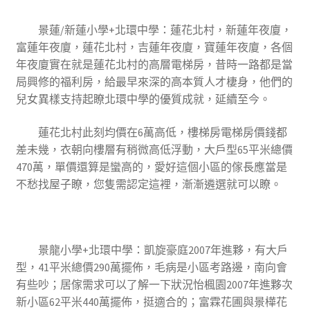
景蓮/新蓮小學+北環中學：蓮花北村，新蓮年夜廈，
富蓮年夜廈，蓮花北村，吉蓮年夜廈，寶蓮年夜廈，各個
年夜廈實在就是蓮花北村的高層電梯房，昔時一路都是當
局興修的福利房，給最早來深的高本質人才棲身，他們的
兒女異樣支持起瞭北環中學的優質成就，延續至今。
蓮花北村此刻均價在6萬高低，樓梯房電梯房價錢都
差未幾，衣朝向樓層有稍微高低浮動，大戶型65平米總價
470萬，單價還算是蠻高的，愛好這個小區的傢長應當是
不愁找屋子瞭，您隻需認定這裡，漸漸遴選就可以瞭。
景龍小學+北環中學：凱旋豪庭2007年進夥，有大戶
型，41平米總價290萬擺佈，毛病是小區考路邊，南向會
有些吵；居傢需求可以了解一下狀況怡楓園2007年進夥次
新小區62平米440萬擺佈，挺適合的；富霖花圃與景樺花