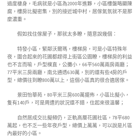
過度棲身，毛病就是小區為2000年進夥，小區樓盤略顯陳
腐，樓房比擬密集，別的接近城中村，居傢氣氛就不是那
麼濃重。
假如找住傢屋子，那就太多瞭，隨意說幾個：
特發小區，緊鄰沃爾瑪，樓梯房，可是小區特殊年
夜，圍合起來的花圃都趕得上街區公園瞭，樓梯房的利益
也不言而喻，戶型樸直，公攤小，66平560萬兩房兩廳；
77平米三房兩廳，南北通透630萬，別的還有些4房的戶
型，總價往到瞭800萬以上，這個小區真的很合適居傢。
景田怡華苑，80平米三房600萬擺佈，小區比擬小，
隻有140戶，可是周遭的狀況還不錯，住起來很溫馨；
自然居成交比擬頻仍，正軌高層花圃社區，78平680
萬起，也不乏一些年夜戶型，總價上萬萬，可以說是片區
內最好的小區。