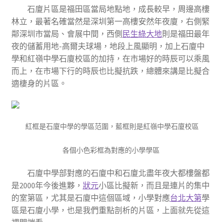
石廈片區是福田區當局地點地，成長較早，周邊高樓
林立，最著名確當然是深圳第一高樓安然年夜廈，右側緊
鄰深圳市當局、會展中間，西側
民生綠大地
則是福田最年
夜的儲蓄用地-高爾夫球場，地段上風顯明，加上石廈中
學和紅嶺中學石廈校區的加持，在市場好的時辰可以乘風
而上，在市場下行的時辰也比擬抗跌，總體來講是比擬合
適棲身的片區。
紅框是石廈中學的學區范圍，藍框則是紅嶺中學石廈校區
各個小色彩框為對應的小學學區
石廈中學部對應的石廈中和石廈北盡年夜大都樓盤都
是2000年今後進夥，
狀元
小區比擬新，而且是連片的集中
的室第區，尤其是石廈中這個區域，小學對應
台北大第
學
區是石廈小學，也是我們重點剖析的片區，上面就先從這