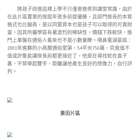
將孩子送進這裡上學不只僅會進修到講堂常識，由於
在此片區置業的傢庭年夜多前提優勝，且部門傢長的本質
格式也比擬高，是以同窗資本也是孩子可以取得的可貴財
富。因其所屬學區有著激烈的稀缺性，價錢下跌較快，進
門上車盤在通俗人看來也不是小數量瞭。噴鼻蜜湖豪庭：
2001年進夥的小高層通俗室第，54平米750萬，究竟值不
值或許隻能讓傢長前都更接近了，他是在尋找蛇在盒子
裏，不禁舉起雙手，距離讓他產生良好的想像力，自行評
判。
景田片區