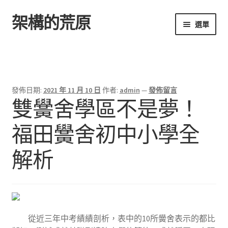
架構的荒原
跳
跳
選單
至
至
導
主
首頁
覽
要
列
內
容
發佈日期:
2021 年 11 月 10 日
作者:
admin
—
發佈留言
雙黌舍學區不是夢！
福田黌舍初中小學全
解析
從近三年中考績績剖析，表中的10所黌舍表示的都比