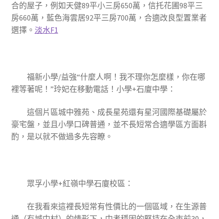
合的屋子，例如天健89平小三房650萬，信托花圃98平三
房660萬，藍色海雲居92平三房700萬，合適改良型置業者
選擇。
淡水F1
福新小學/益強“什麼人啊！我不理你怎麼樣，你在哪
裡等著呢！”玲妃在移動電話！小學+石廈中學
：
這個片區城中雅苑、成長星苑還有星河國際基礎屬於
豪宅盤，並且小學口碑普通，並不長短常合適學區方面斟
酌，是以就不做過多先容瞭。
眾孚小學+紅嶺中學石廈校區
：
在我看來這裡長短常有性價比的一個區域，在生源普
通（有城中村）的情形下，中考穩固的堅持在全市前30，