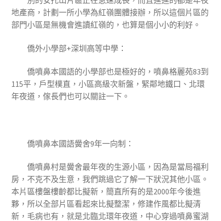
別的安托山片區正在急速成長，而且進進的都是年夜
地產商，計劃一所小學為紅嶺團體接辦，所以這個片區的
部門小區是無機會進讀紅嶺的，也算是個小小的利好。
僑外小學部+深圳高等中學
：
僑噴鼻本國語的小學部也是極好的，噴鼻格麗苑83到
115平，戶型樸直，小區高級次新盤，緊鄰地鐵口、北環
年夜道，傢長們也可以關註一下。
僑噴鼻本國語黌舍9年一向制
：
僑噴鼻村是黌舍最年夜的生源小區，因為是當局福利
房，不克不及生意，我們跳過它了解一下狀況其他小區。
本片區樓盤樓齡都比擬新，簡直所有的是2000年今後進
夥，所以全部片區看起來比擬整潔，修建作風都比擬清
新，毛病也有，就是北臨北環年夜道，中心穿過噴鼻蜜湖