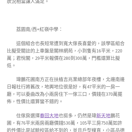
狀況相當讓人滿足。
荔園南/西+紅嶺中學
：
這個組合也長短常遭到寬大傢長喜愛的，該學區組合
比擬受關註的上車盤是閣林網苑，小到隻有16平米，220
萬；君悅閣，29平米報價在280到300萬，門檻還算比擬
低。
瑋鵬花圃南方正在扶植吉兆業總部年夜樓，北邊南邊
日報社行將舊改，地輿地位很是好，有47平米的一房一
廳，可以委曲改為小兩房住下一傢三口，價錢在370萬擺
佈，性價比還算蠻不錯的。
住傢房選擇
春回大地
也挺多，仍然是瑋
新天地
鵬花
圃，有76平米兩房兩廳價錢530萬，105平三房750萬如許
的性價比是試驗校區給不到的，並且戶型樸直，小區品德