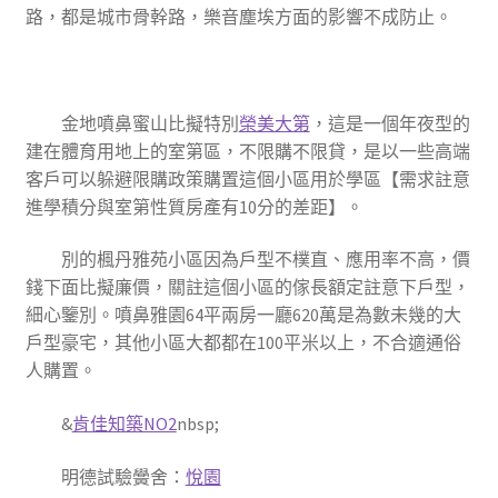
路，都是城市骨幹路，樂音塵埃方面的影響不成防止。
金地噴鼻蜜山比擬特別
榮美大第
，這是一個年夜型的
建在體育用地上的室第區，不限購不限貸，是以一些高端
客戶可以躲避限購政策購置這個小區用於學區【需求註意
進學積分與室第性質房產有10分的差距】。
別的楓丹雅苑小區因為戶型不樸直、應用率不高，價
錢下面比擬廉價，關註這個小區的傢長額定註意下戶型，
細心鑒別。噴鼻雅園64平兩房一廳620萬是為數未幾的大
戶型豪宅，其他小區大都都在100平米以上，不合適通俗
人購置。
&
肯佳知築NO2
nbsp;
明德試驗黌舍
：
悅園