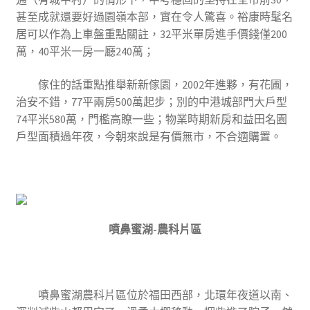
甚至成就還要好過園嶺本部，實在令人驚喜。裕康時髦名
居可以作為上車盤重點關註，32平米單房進手價錢僅200
萬，40平米一房一廳240萬；
傢住的話重點推舉新新傢園，2002年進夥，有花圃，
治安不錯，77平兩房500萬起步；別的中港城部門大戶型
74平米580萬，門檻高瞭一些；物業時期新房和益田名園
戶型面積過年夜，今朝來說是有價無市，不合適購置。
噴鼻蜜湖-農科片區
噴鼻蜜湖農科片區位於福田西部，北環年夜道以南、