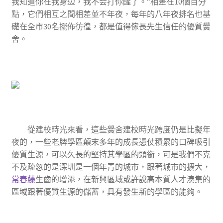
我知道你在我身边，我不会打你醒了。”相差在10個百分
點，它們相互之間相差並不年夜，每年的八年夜排名也基
礎在全市30名擺佈彷徨，都是值得傢長先生信任的優質黌
舍。
從建校時光來看，這些黌舍建校時光跨度仍是比擬年
夜的，一些老牌學區顛末多年的成長憑仗積累的口碑吸引
優質生源，可以久長的堅持其學區的頭銜，可是我們不克
不及疏忽的是深圳是一個年青的城市，跟著城市的擴大，
常春藤
生齒的增添，在新興區域或許說高本質人才湊集的
區域跟著優質生源的儲蓄，具有發生新的學區的能夠。