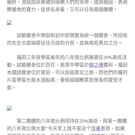
擬好，測試成就基礎到達瞭人們的等待，成就穩固，表現
瞭黌舍的實力，從排名來看，又可以分為兩個團體。
試驗黌舍中學部和初中部現實為統一個黌舍，所招收
的先生也是抽簽往往分歧的分部，並無高低黑白之分。
福田三年夜學區每年的八年夜比例基礎在30%高低浮
動，試驗黌舍位於百花，高等中學區於
御之禮
農科，福田
本國語黌舍位於景田，可以說是鼎足之勢，而他們所屬的
片區學區也是水漲船高，曾經超越瞭某些傢長的蒙受才
能。
第二團體的八年夜比例保持在20%高低，與第一團體
的八年夜比例大要“今天早上我不是这个
京美
意思，如果