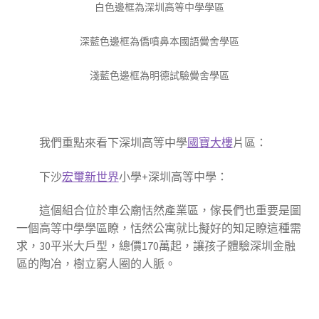
白色邊框為深圳高等中學學區
深藍色邊框為僑噴鼻本國語黌舍學區
淺藍色邊框為明德試驗黌舍學區
我們重點來看下深圳高等中學
國寶大樓
片區：
下沙
宏璽新世界
小學+深圳高等中學
：
這個組合位於車公廟恬然產業區，傢長們也重要是圖
一個高等中學學區瞭，恬然公寓就比擬好的知足瞭這種需
求，30平米大戶型，總價170萬起，讓孩子體驗深圳金融
區的陶冶，樹立窮人圈的人脈。