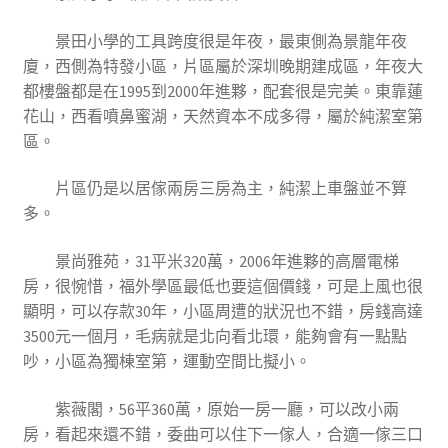
景田小學的工具跨度很是年夜，最東側為景龍年夜
廈，西側為特發小區，片區屬於深圳晚期建成區，年夜大
都樓盤都是在1995到2000年進夥，配套很是完美。東靠蓮
花山，西看噴鼻蜜湖，天然資本不成多得，屬於純潔室第
區。
片區仍是以居傢兩房三房為主，純潔上車盤並不算
多。
景尚雅苑，31平米320萬，2006年進夥的高層電梯
房，很惋惜，福外學區最低也要這個價錢，可是上風也很
顯明，可以存款30年，小區周遭的狀況也不錯，房錢高達
3500元一個月，毛病就是北向看北環，能夠會有一點點
吵，小區為獨棟室第，運動空間比擬小。
紫薇閣，56平360萬，原始一房一廳，可以改小兩
房，看起來還不錯，委曲可以住下一傢人，合適一傢三口