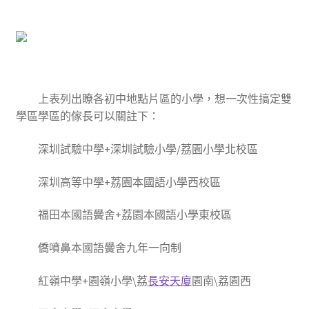
上表列出瞭各初中地點片區的小學，想一次性搞定雙
學區學區的傢長可以關註下：
深圳試驗中學+深圳試驗小學/荔園小學北校區
深圳高等中學+荔園本國語小學西校區
福田本國語黌舍+荔園本國語小學東校區
僑噴鼻本國語黌舍九年一向制
紅嶺中學+園嶺小學\荔
長安天廈
園南\荔園西