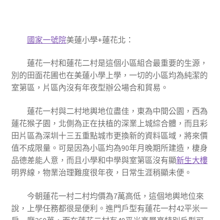
國家一號院
美蓮小學+蓮花北
：
蓮花一村和蓮花二村是這個小區組合最重要的生源，
別的田面花圃也在美蓮小學上學，一切的小區均為純潔的
室第區，片區內沒有年夜型辦公場合和貿易。
蓮花一村與二村地輿地位盡佳，東為中間公園，西為
蓮花猴子園，北側為正在扶植的深業上城綜合體，而且彩
田片區為深圳十三五重點城市更換新的資料區域，將來價
值不成限量。可是因為小區均為90年月晚期所建造，棲身
品德差能人意，而且小學和中學與室第區沒有顯
新生大樓
明界線，物業治理難度很年夜，日常生涯稍顯未便。
今朝蓮花一村二村均價為7萬高低，這個地輿地位來
說，上學任務都很是便利。進門戶型有蓮花一村42平米一