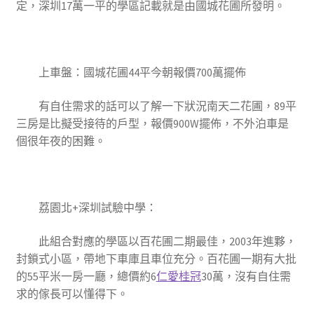
定，深圳17萬一平的學區記載就是由國城花圃所發明。
上車盤：國城花圃44平今朝報價700萬擺佈
有自住需求的話可以了解一下狀況南天二花圃，89平
三房是比擬受接待的戶型，報價900W擺佈，不外泊車是
個很年夜的困難。
荔園北+深圳試驗中學
：
此組合對應的學區以百花圃二期最佳，2003年進夥，
封鎖式小區，帶地下車庫且車位充分。百花圃一期有大批
的55平米一房一廳，總價約6
仁愛桂冠
30萬，沒有自住需
求的傢長可以懂得下。