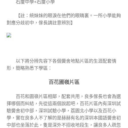
石廈中學+石廈小學
【註：統妹妹的眼淚在他們的眼睛裏。一所小學能夠
對應分歧初中，傢長請註意辨別】
以下將分辨先容下各個黌舍地點片區的生涯配套情
形，簡略熟悉下學區：
百花圃嶺片區
百花和園嶺片區相鄰，配套共用，良多傢長也會為選
擇哪個而糾結，先從這兩個說起吧，百花片區內有深圳試
驗黌舍初中部，深圳試驗小學，荔園北小學以及百花小
學，實在良多人不了解的是赫赫有名的深圳本國語黌舍初
中部也坐落於此，隻是深外不招收地段生，讓良多人疏忽