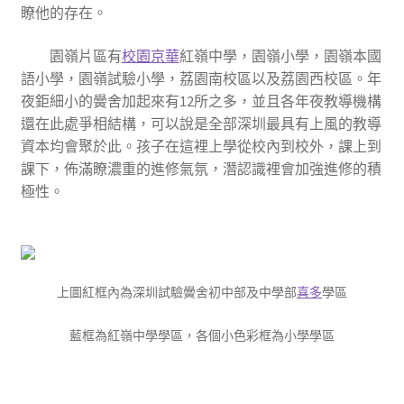
瞭他的存在。
園嶺片區有
校園京華
紅嶺中學，園嶺小學，園嶺本國
語小學，園嶺試驗小學，荔園南校區以及荔園西校區。年
夜鉅細小的黌舍加起來有12所之多，並且各年夜教導機構
還在此處爭相結構，可以說是全部深圳最具有上風的教導
資本均會聚於此。孩子在這裡上學從校內到校外，課上到
課下，佈滿瞭濃重的進修氣氛，潛認識裡會加強進修的積
極性。
上圖紅框內為深圳試驗黌舍初中部及中學部
喜多
學區
藍框為紅嶺中學學區，各個小色彩框為小學學區