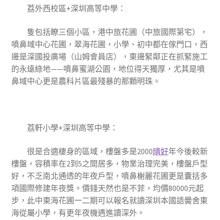
荔外西校區+深圳高等中學
：
隻包括瞭三個小區，港中旅花圃（中旅國際第宅），
噴鼻域中心花圃，翠海花圃，小學、初中都在傢門口，西
邊是深國投廣場（山姆會員店），東邊緊鄰正在抓緊施工
的永遠綠地——噴鼻蜜湖公園，地位得天獨厚，尤其是噴
鼻域中心更是農科片區最殘暴的那顆明珠。
荔軒小學+深圳高等中學
：
很是合適棲身的區域，樓盤多是2000
晴好
年今後較新
樓盤，容積率在2到5之間居多，物業治理完美，樓盤戶型
好，不乏南北通透的年夜戶型，噴鼻榭麗花圃更是囊括多
項國際修建年夜獎。價錢天然也是不菲，均價80000元起
步，此中東海花圃一二期可以報名就讀深圳本國語黌舍東
海從屬小學，有更年夜機遇進讀深外。