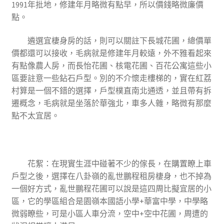
1991年批地，修建年月略微有點早，所以價錢略微廉價
點。
遴選宜棲身房的話，則可以關註下長城花圃，總價單
價都還可以接收，毛病就是修建年月較遠，外不雅看起來
有點像農人房，而長怡花圃、核電花圃、百花公寓這些小
區要註意一些鉆石戶型。別的不介懷走樓梯的，實在紅荔
村算是一個不錯的選擇，戶型樸直南北通透，並且帶有拆
遷概念，毛病就是坐落於華強北，車多人雜，略微有那麼
點不太宜居。
花絮
：在現實生涯中碰著不少的傢長，在購置瞭上車
戶型之後，選擇在八卦嶺的亂世鵬程租房棲身，也不掉為
一個好方式，亂世鵬程花圃可以說是這四周比擬宜居的小
區，它的學區組合是園嶺本國語小學+華富中學，中學略
微弱瞭些，可是小區人車分流，空中+空中花圃，周遭的