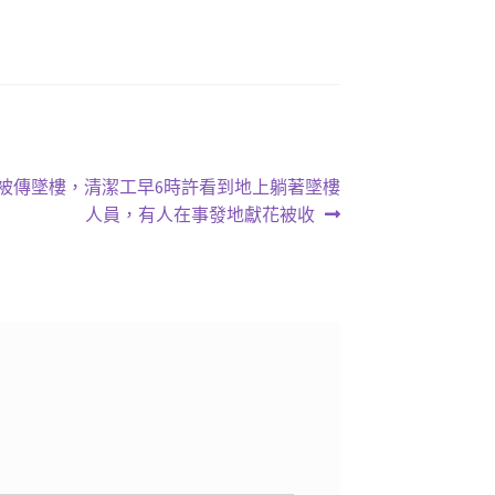
朧被傳墜樓，清潔工早6時許看到地上躺著墜樓
人員，有人在事發地獻花被收