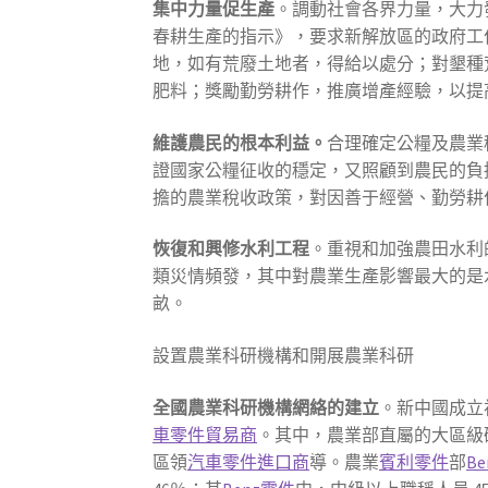
集中力量促生產
。調動社會各界力量，大力
春耕生產的指示》，要求新解放區的政府工
地，如有荒廢土地者，得給以處分；對墾種
肥料；獎勵勤勞耕作，推廣增產經驗，以提
維護農民的根本利益。
合理確定公糧及農業
證國家公糧征收的穩定，又照顧到農民的負
擔的農業稅收政策，對因善于經營、勤勞耕
恢復和興修水利工程
。重視和加強農田水利
類災情頻發，其中對農業生產影響最大的是水災。1
畝。
設置農業科研機構和開展農業科研
全國農業科研機構網絡的建立
。新中國成立
車零件貿易商
。其中，農業部直屬的大區級研究
區領
汽車零件進口商
導。農業
賓利零件
部
Be