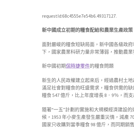
requestId:68c4555e7e54b6.49317127.
新中國成立初期的糧食配給和農業生產政策
面對嚴峻的糧食短缺局面，新中國各級政府
下，國家農業科研力量非常薄弱，推動農業
新中國初期
保時捷零件
的糧食問題
新生的人民政權建立起來后，經過農村土地改
滿足社會對糧食的旺盛需求，糧食供需的缺口很大。國
糧食 547 億斤，比上年度增長 8．9％，而支出
隨著“一五”計劃的實施和大規模經濟建設
候，1953 年小麥生產發生嚴重災情，減產
國家只收購到當季糧食 98 億斤，而同期銷售