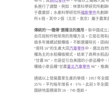
46％；其
Benz零件
中，中級以上職稱人員 45
系進行了調整。例如：林業科學研究所劃歸林
于農墾部；水產科學研究所
福斯零件
先劃歸
所 6 個，其中 2 個（北京、南京）屬于農
傳統的“一穗傳”選種法的應用
。新中國成立
自花授粉作物常用的育種方法。它是在現有
過多年連續試驗種植，不斷選優除劣，提純復
“南特 16”的生產大田
汽車零件
中，選出自然
種為主的水稻種植模式，結束了高稈水稻品
“甘肅 96”，也是從引自美國的小麥品種中
種植小麥品種“甘肅
臺北汽車零件
96”，推
通過以上發展農業生產的舉措，1957 年全國糧食產
25％，平均每年增長 4．5％。此前 5 年
國耕地面積達到 16．745 億畝。