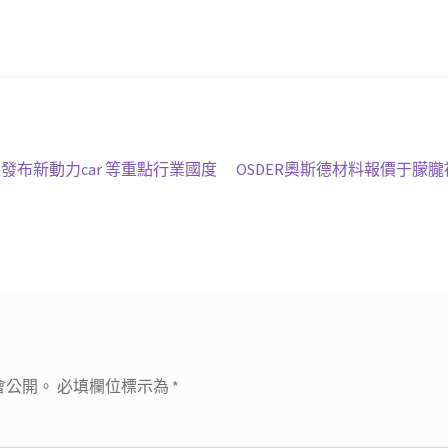
下
發布新動力car 等重點行業國度
OSDER奧斯德材料報價于朦
一
篇
文
章:
會公開。
必填欄位標示為
*