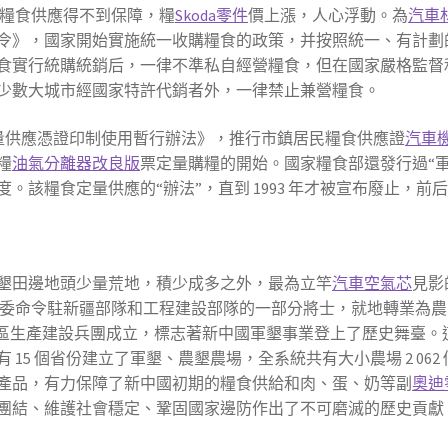
的糧食供應得不到保障，糧
Skoda零件
價上漲，人心浮動。為
汽車
令》，國家開始實施統一收購糧食的政策，并按照統一、有計劃
食實行統購統銷后，一律不準私自經營糧食，但在國家嚴格監督
少數大城市經國家特許代銷者外，一律禁止兼營糧食。
糧食定量供應憑證印制使用暫行辦法》，推行市鎮居民糧食供應證
汽車
糧
油氣分離器改良版
票定量購糧的開始。國家糧食部還發行過“
糧食定量供應的“辦法”，直到 1993 年才被宣布廢止，前后“暫
墾田邊地頭少量荒地，積少成多之外，最為立竿
汽車空氣芯
見影
央軍委命令駐新疆部隊和工程建設部隊的一部分將士，就地轉業為
，新疆軍區生產建設兵團成立，標志著新中國軍墾事業登上了歷史舞
5 個省份建立了軍墾、農墾農場，全系統共有大小農場 2 062 
產品，有力保障了新中國初期的糧食供給和肉、蛋、奶等副
奧迪
團結、維護社會穩定、鞏固國家邊防作出了不可磨滅的歷史貢獻