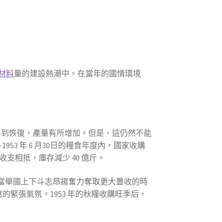
材料
量的建設熱潮中。在當年的國情環境
本得到恢復，產量有所增加。但是，這仍然不能
1953 年 6 月30日的糧食年度內，國家收購
。收支相抵，庫存減少 40 億斤。
當舉國上下斗志昂揚奮力奪取更大豐收的時
的緊張氣氛。1953 年的秋糧收購旺季后，