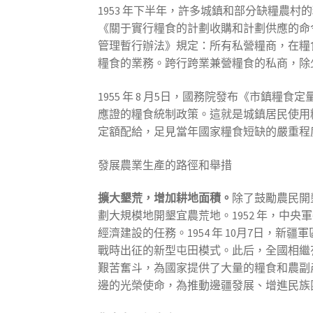
1953 年下半年，許多城鎮和部分缺糧農村
《關于實行糧食的計劃收購和計劃供應的命
管理暫行辦法》規定：所有私營糧商，在糧
糧食的業務。跨行跨業兼營糧食的私商，除
1955 年 8 月5日，國務院發布《市鎮
應證的糧食統制政策。這就是城鎮居民使用
定額配給，足見當年國家糧食短缺的嚴重程度。該
發展農業生產的路徑和舉措
擴大墾荒，增加耕地面積。
除了鼓勵農民開
劃大規模地開墾宜農荒地。1952 年，中
經濟建設的任務。1954 年 10月7日
戰時出征的新型屯田模式。此后，全國相繼有 1
艱苦奮斗，為國家提供了大量的糧食和農副
邊的光榮使命，為推動邊疆發展、增進民族