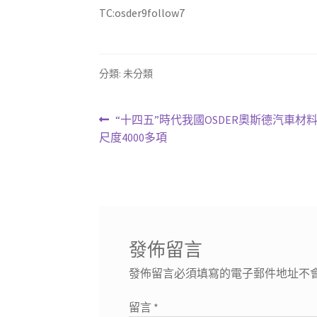
TC:osder9follow7
分類: 未分類
文
上
“十四五”時代我國OSDER奧斯德汽車材料
一
尺度4000多項
章
篇
導
文
章:
覽
發佈留言
發佈留言必須填寫的電子郵件地址不
留言
*