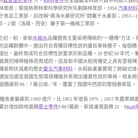
0
藍寶堅尼零件
人，
BMW零件
占全國農業科研人員中同類人員的
業部；華南熱帶林業科學研究所先劃歸林業部，1956
汽車材料
于食品工業部，后改稱“黃海水產研究所”隸屬于水產部；1951—19
業部，2 個（洛陽、西安）屬于第一機械工業部 。
之初，稻、麥新
水箱水
品種選育主要采用傳統的“一穗傳”方法
的品種群體中，選出符合育種目標性狀的優良單株穗子，每個穗
壯，最終育成符合目標性狀要求的新品種。20 世紀 50 年代，
變異的矮稈植株而育成的。這是新中國水稻育種史上具有里程碑
種易倒伏減產的歷史
臺北汽車材料
，水稻畝產量實現了跨越式增
，選拔出適宜我國生態環境種植并表現出優異性狀的單株，經系統選
廣面積達到 66．7 萬公頃／年，覆蓋了我國中西部的整個春麥區。
量達到 3 900 億斤，比 1952 年增長 19％；1957 年農業總
全國累計增加耕地面積
賓士零件
5 867萬畝，新增灌溉面積 21．8
Aud