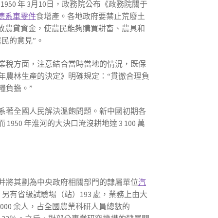
50 年 3月10日，政務院公布《政務院關于
德系車零件
食增產。各地政府要禁止荒廢土
放農貸資金，使農民能夠購買耕畜、農具和
民的意見”。
業稅方面，注意結合當時當地的情況，既保
年農林生產的決定》明確規定：“貫徹合理負
糧負擔。”
系著全國人民解決溫飽問題。新中國初期各
950 年淮河的大決口淹沒耕地達 3 100 萬
并將其劃為中央政府相關部門的隸屬單位
汽
 個。另有省級試驗場（站）193 處，業務上由大
000 余人，占全國農業科研人員總數的