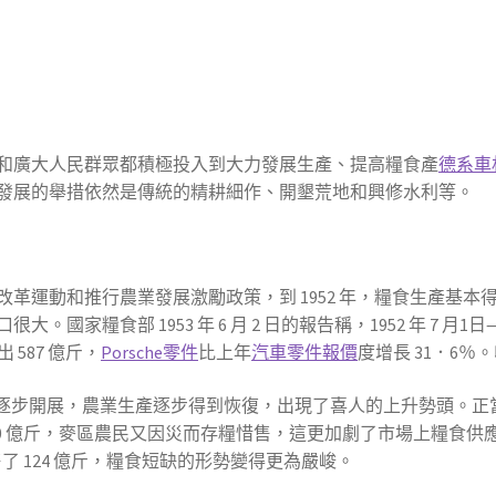
和廣大人民群眾都積極投入到大力發展生產、提高糧食產
德系車
發展的舉措依然是傳統的精耕細作、開墾荒地和興修水利等。
革運動和推行農業發展激勵政策，到 1952 年，糧食生產基
家糧食部 1953 年 6 月 2 日的報告稱，1952 年 7 月1日—
 587 億斤，
Porsche零件
比上年
汽車零件報價
度增長 31．6％
的逐步開展，農業生產逐步得到恢復，出現了喜人的上升勢頭。正
 70 億斤，麥區農民又因災而存糧惜售，這更加劇了市場上糧食供應
了 124 億斤，糧食短缺的形勢變得更為嚴峻。