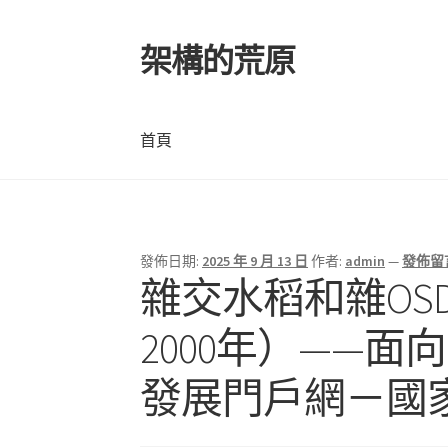
架構的荒原
跳
跳
至
至
導
主
覽
要
首頁
列
內
容
首頁
發佈日期:
2025 年 9 月 13 日
作者:
admin
—
發佈留
雜交水稻和雜OS
2000年）——
發展門戶網－國