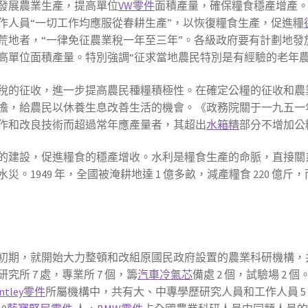
發展農業生產，提高單位
VW零件
面積產量，確保糧食穩產增產。19
作人員“一切工作均應服從春耕生產”，以恢復糧食生產，促進糧
荒地者，“一律免征農業稅一年至三年”。各級政府要有計劃地發
高單位面積產量。特別強調“征求當地農民特別是有經驗的老年農
稅的征收，進一步提高農民種糧積極性。在確定公糧的征收和農
擔，給農民以休養生息改善生活的機會。《政務院關于一九五一
作和改良技術而超過常年應產量者，其超出
水箱精
部分不增加公
的建設，促進糧食的穩產增收。水利是糧食生產的命脈，直接關
949 年，全國被淹耕地達 1 億多畝，減產糧食 220 億斤，而 1
初期，就開始大力整頓和改組原國民政府設置的農業科研機構，
所 7 處，專業所 7 個，籌
汽車冷氣芯
備處 2 個，試驗場 2
ntley零件
所屬機構中，共有大、中專學歷研究人員和工作人員 5 