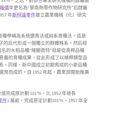
 33％。之后，對部分專業研究機構的隸屬關
報價
年更名為“華南熱帶作物研究所”后隸屬
57 年
斯柯達零件
建立農業機械（化）研究
，育種學稱為系統選育法或純系育種法。這是
子的后代形成一個獨立的群體株系。然后經
著名的水稻品種“矮腳南特”就是從高稈品種
意義的育種成果，從此形成了以矮稈類型品
長。同樣，新中國成立初期育成的小麥品種
育而成的。自 1952 年起，農業部開始推廣
產值完成原計劃 101％，比 1952 年增長
i零件
1 萬畝，完成原定計劃101％。1957 年全