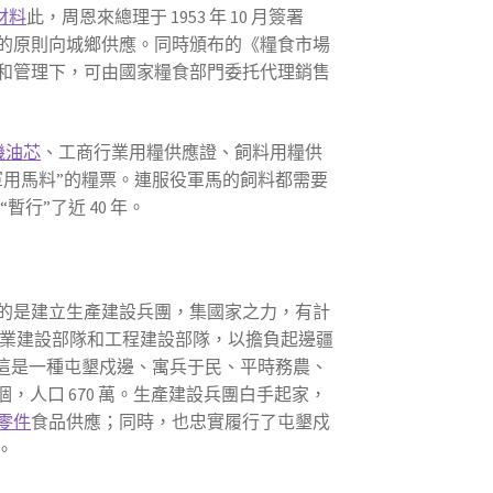
材料
此，周恩來總理于 1953 年 10 月簽署
的原則向城鄉供應。同時頒布的《糧食市場
和管理下，可由國家糧食部門委托代理銷售
機油芯
、工商行業用糧供應證、飼料用糧供
軍用馬料”的糧票。連服役軍馬的飼料都需要
行”了近 40 年。
的是建立生產建設兵團，集國家之力，有計
農業建設部隊和工程建設部隊，以擔負起邊疆
臺。這是一種屯墾戍邊、寓兵于民、平時務農、
個，人口 670 萬。生產建設兵團白手起家，
零件
食品供應；同時，也忠實履行了屯墾戍
。