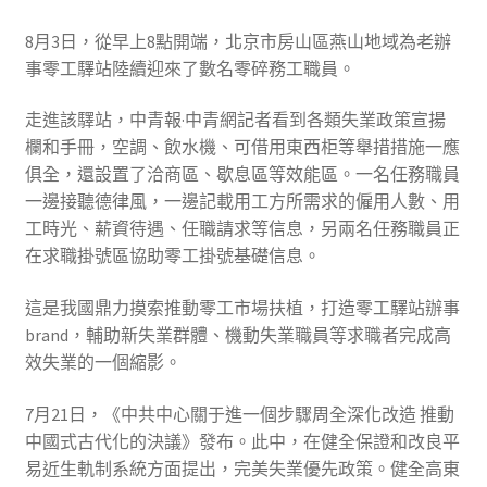
8月3日，從早上8點開端，北京市房山區燕山地域為老辦
事零工驛站陸續迎來了數名零碎務工職員。
走進該驛站，中青報·中青網記者看到各類失業政策宣揚
欄和手冊，空調、飲水機、可借用東西柜等舉措措施一應
俱全，還設置了洽商區、歇息區等效能區。一名任務職員
一邊接聽德律風，一邊記載用工方所需求的僱用人數、用
工時光、薪資待遇、任職請求等信息，另兩名任務職員正
在求職掛號區協助零工掛號基礎信息。
這是我國鼎力摸索推動零工市場扶植，打造零工驛站辦事
brand，輔助新失業群體、機動失業職員等求職者完成高
效失業的一個縮影。
7月21日，《中共中心關于進一個步驟周全深化改造 推動
中國式古代化的決議》發布。此中，在健全保證和改良平
易近生軌制系統方面提出，完美失業優先政策。健全高東