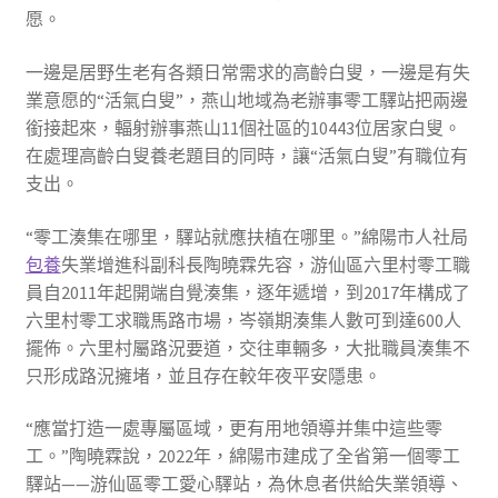
愿。
一邊是居野生老有各類日常需求的高齡白叟，一邊是有失
業意愿的“活氣白叟”，燕山地域為老辦事零工驛站把兩邊
銜接起來，輻射辦事燕山11個社區的10443位居家白叟。
在處理高齡白叟養老題目的同時，讓“活氣白叟”有職位有
支出。
“零工湊集在哪里，驛站就應扶植在哪里。”綿陽市人社局
包養
失業增進科副科長陶曉霖先容，游仙區六里村零工職
員自2011年起開端自覺湊集，逐年遞增，到2017年構成了
六里村零工求職馬路市場，岑嶺期湊集人數可到達600人
擺佈。六里村屬路況要道，交往車輛多，大批職員湊集不
只形成路況擁堵，並且存在較年夜平安隱患。
“應當打造一處專屬區域，更有用地領導并集中這些零
工。”陶曉霖說，2022年，綿陽市建成了全省第一個零工
驛站——游仙區零工愛心驛站，為休息者供給失業領導、