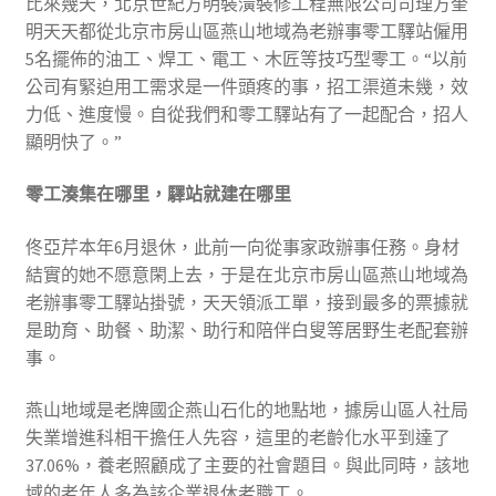
比來幾天，北京世紀方明裝潢裝修工程無限公司司理方奎
明天天都從北京市房山區燕山地域為老辦事零工驛站僱用
5名擺佈的油工、焊工、電工、木匠等技巧型零工。“以前
公司有緊迫用工需求是一件頭疼的事，招工渠道未幾，效
力低、進度慢。自從我們和零工驛站有了一起配合，招人
顯明快了。”
零工湊集在哪里，驛站就建在哪里
佟亞芹本年6月退休，此前一向從事家政辦事任務。身材
結實的她不愿意閑上去，于是在北京市房山區燕山地域為
老辦事零工驛站掛號，天天領派工單，接到最多的票據就
是助育、助餐、助潔、助行和陪伴白叟等居野生老配套辦
事。
燕山地域是老牌國企燕山石化的地點地，據房山區人社局
失業增進科相干擔任人先容，這里的老齡化水平到達了
37.06%，養老照顧成了主要的社會題目。與此同時，該地
域的老年人多為該企業退休老職工。