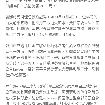
爭議34件，追回欠薪18780元。
該驛站總司理任鳳嬌記得，2023年11月4日，一位66歲的
白叟前來乞助，他被用工方拖欠薪水，幾回索要未果。任
鳳嬌和任務職員顛末檢查其微信聊天記載等證據，聯絡接
觸用工方停止催討，4天后勝利討回1216元。
鄂州市燕磯社區零工驛站也為休息者供給休息權益保證辦
事。一方面，按期回訪已就職群眾，具體清楚就職企業的
任務內在的事務、任務時光、薪水待遇等情形能否與僱用
時分歧；另一方面，實時受理勞資膠葛事務，經由過程請
公益lawyer 、駐社區平易近警等氣力實時和諧干涉，勝利
化解6起膠葛。
本年3月，零工李徒弟向該零工驛站反應某項目工地外包
公司拖欠其兩個月的薪水未發放，周雨蒙和其他任務職員
在摸清情形后，結合駐村lawyer 與區休息監察部分配合參
與，經由過程組織3次調停會議，終極外包公司許諾優先