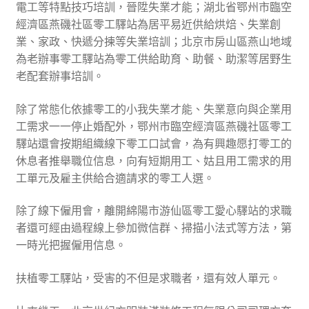
電工等特點技巧培訓，晉陞失業才能；湖北省鄂州市臨空
經濟區燕磯社區零工驛站為居平易近供給烘焙、失業創
業、家政、快遞分揀等失業培訓；北京市房山區燕山地域
為老辦事零工驛站為零工供給助育、助餐、助潔等居野生
老配套辦事培訓。
除了常態化依據零工的小我失業才能、失業意向與企業用
工需求一一停止婚配外，鄂州市臨空經濟區燕磯社區零工
驛站還會按期組織線下零工口試會，為有興趣愿打零工的
休息者推舉職位信息，向有短期用工、姑且用工需求的用
工單元及雇主供給合適請求的零工人選。
除了線下僱用會，離開綿陽市游仙區零工愛心驛站的求職
者還可經由過程線上參加微信群、掃描小法式等方法，第
一時光把握僱用信息。
扶植零工驛站，受害的不但是求職者，還有效人單元。