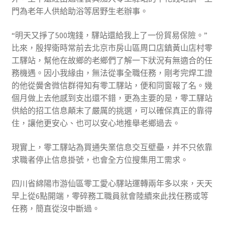
門為老年人供給助浴等居野生老辦事。
“明天又掙了500塊錢，驛站還給我上了一份貿易保險。”
比來，殷捍衛時常前去北京市房山區周口店鎮黃山店村零
工驛站，幫他在故鄉的老鄉們了解一下狀況有無適合的任
務機遇。因小我緣由，無法從事全職任務，剛考完焊工證
的他從黌舍微信群得知有零工驛站，便和同窗報了名。幾
個月做上去他感到支出還不錯，更為主要的是，零工驛站
供給的招工信息顛末了嚴厲的挑選，可以確保真正的靠得
住，讓他更安心、也可以安心地推舉老鄉過去。
現實上，零工驛站為買通失業信息交互壁壘，并不只依靠
求職者停止信息掛號，也會全方位搜集用工需求。
四川省綿陽市游仙區零工愛心驛站運轉兩年多以來，天天
早上從6點開端，零碎務工職員就會陸續來此找任務或等
任務，簡直從沒中斷過。