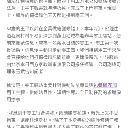
驛站任務職員的德律風。確認了用工方地址和聯絡接觸方
法后，王平下戰書就準時抵達，完成了上門辦事。現實
上，如許的德律風他天天都能接到兩三個。
54歲的王平以前在企業做維護修繕工，本年2月，他經由
過程同村村平易近清楚到燕山地域為老辦事零工驛站，便
前來掛號信息，成為一名薪水日結的零工。“零工第一次
掛號后，信息便主動同步到零工庫，我們接到用工需求后
會直接給他們打德律風訊問意愿，更節儉時光。”該驛站
由北京本日西方家政辦事無限公司擔任運營，公司副總司
理朱玉斌告知記者。
據清楚，零工驛站重要針對機動失業職員與
包養網 花圃
用工主體，供給姑且性、短期性等非全日制任務的求職僱
用辦事。
“我感到干零工很合適我，既能賺零花錢，時光上又不受
拘束，還能錘煉身材。”除了干本身善於的維護修繕任務
外，王平還經由過程餐與加入零工驛站的不花錢培訓，上