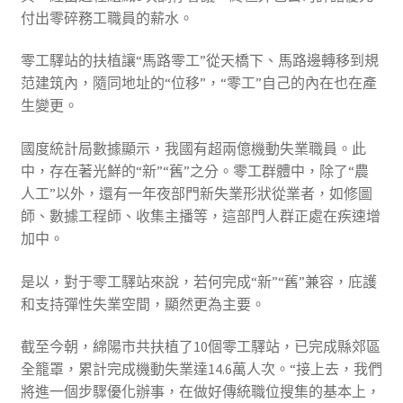
付出零碎務工職員的薪水。
零工驛站的扶植讓“馬路零工”從天橋下、馬路邊轉移到規
范建筑內，隨同地址的“位移”，“零工”自己的內在也在產
生變更。
國度統計局數據顯示，我國有超兩億機動失業職員。此
中，存在著光鮮的“新”“舊”之分。零工群體中，除了“農
人工”以外，還有一年夜部門新失業形狀從業者，如修圖
師、數據工程師、收集主播等，這部門人群正處在疾速增
加中。
是以，對于零工驛站來說，若何完成“新”“舊”兼容，庇護
和支持彈性失業空間，顯然更為主要。
截至今朝，綿陽市共扶植了10個零工驛站，已完成縣郊區
全籠罩，累計完成機動失業達14.6萬人次。“接上去，我們
將進一個步驟優化辦事，在做好傳統職位搜集的基本上，