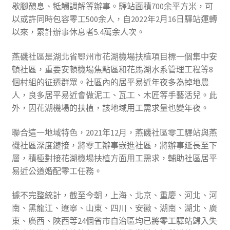
歇腳憩息、牴觸調解等辦事。驛站面積700余平方米，可
以或許同時包容零工500余人，自2022年2月16日驛站運轉
以來，累計辦事休息者5.4萬余人次。
燕磯社區是湖北省鄂州市花湖機場扶植項目標一個集中安
頓社區，重要安頓機場焦點區和花馬湖水系管理工程等8
個村組的征遷群眾。社區內的居平易近年夜多為掉地農
人，良多居平易近會做泥工、瓦工、木匠等手藝活兒。此
外，因花湖機場的扶植，該地域用工需求量也變年夜。
聯合這一地域特色，2021年12月，燕磯社區零工驛站與燕
磯社區深度鏈接，將零工辦事嵌進社區，將辦事延長至下
層，積極對接花湖機場扶植方面用工需求，輔助社區居平
易近公道婚配零工任務。
據不完整統計，截至今朝，上海、北京、重慶、河北、河
南、黑龍江、遼寧、山東、四川、安徽、湖南、湖北、廣
東、廣西、陜西等24個省市自治區均已將零工驛站歸入失