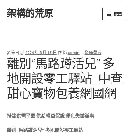
架構的荒原
跳
跳
選單
至
至
導
主
首頁
覽
要
列
內
容
發佈日期:
2024 年 8 月 15 日
作者:
admin
—
發佈留言
離別“馬路蹲活兒” 多
地開設零工驛站_中查
甜心寶物包養網國網
搭建供需平臺 供給權益保證 優化失業辦事
離別“馬路蹲活兒” 多地開設零工驛站