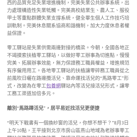
西的品質充足失業增進機制，完美失業公共辦事系統，出
力處理構造性失業牴觸。完美高校結業生、農人工、服役
甲士等重點群體失業支撐系統，健全畢生個人工作技巧培
訓軌制。完美休息關系協商和諧機制，加大力度休息者權
益保證。
零工驛站是失業供需兩邊對接的橋梁。今朝，全國各地正
不竭摸索扶植零工驛站，以做好零工辦事為切進點，慢慢
完美、拓展辦事效能，無力保證務工職員權益，增進規范
有序僱用用工。各地零工驛站的扶植讓零碎務工職員從之
前風吹日曬在路邊攬活兒、靠命運找活兒的“馬路零工”形
式，改變為在零工
包養網
驛站內等活兒接活兒形式，讓零
工務工渠道加倍多元。
離別“馬路蹲活兒”，居平易近找活兒更便捷
“明天下戰書有一個換紗窗的活兒，你想不想干？”8月3日
上午10點，王平接到北京市房山區燕山地域為老辦事零工