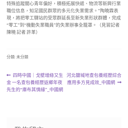
特殊追蹤關心青年偏好，積極拓展快遞、物流等新興行業
職位信息，知足國民群眾的多元化失業需求。”陶曉霖表
現，將把零工驛站的受眾群延長至新失業形狀群體，完成
“零工”到“機動失業職員”的失業辦事全籠罩。（見習記者
陳曉 記者 許革）
分類: 未分類
文
上
下
四時中國｜戈壁增綠又生
河北鹽堿地查包養經歷綜合
一
一
金 一名查包養經歷返鄉年夜
應用多方見成效_中國網
章
篇
篇
先生的“庫布其情緣”_中國網
導
文
文
章:
章:
覽