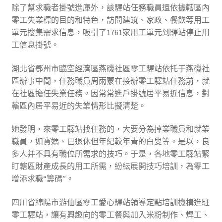
除了幫求職者掛號進庫外，該驛站任務職員還依據轄區內
零工失業標的目的和特色，訪問建筑、家政、餐飲等用工
單元搜集需求信息，吸引了1761家用工單元到驛站停止用
工信息掛號。
湖北省鄂州市臨空經濟區燕磯社區零工驛站依托于燕磯社
區辦事中間，任務職員周雨蒙在接辦零工驛站任務前，就
在社區擔任失業任務。因常常進戶掛號居平易近信息，對
轄區內居平易近的失業情形比擬清楚。
她發明，來零工驛站找任務的，大要分為掉業職員和就業
職員，如寶媽、已退休但年紀較年青的白叟等。是以，良
多人并不具有職位所需求的技巧。于是，各地零工驛站緊
盯轄區財產成長的用工所需，紛紜展開技巧培訓，為零工
增添求職“籌碼”。
四川省綿陽市游仙區零工愛心驛站領導定點培訓機構進駐
零工驛站，讓有興趣向的零工餐與加入米粉制作、焊工、