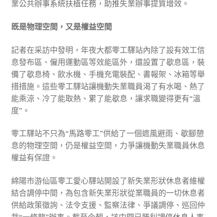
業公共辦事系統扶植任務，助推失業辦事提質增效。
既是物理空間，又是權益空間
記者在采訪中發明，年夜大都零工驛站內除了設有效工信
息發布區、僱用運動區等效能區外，還設置了歇息區，裝
備了歇息椅、飲水機、手機充電裝配、書報架、冰箱等舉
措措施。這些零工驛站讓機動失業職員渴了有水喝、熱了
能乘涼、冷了能取熱、累了能歇息，讓求職變得更有“溫
度”。
零工驛站不只為“馬路零工”供給了一個遮風避雨、歇腳憩
息的物理空間，仍是權益空間，力爭讓機動失業職員休息
權益有保證。
綿陽市游仙區零工愛心驛站開設了新失業形狀休息者維權
結合調停中間，為包含新失業形狀從業職員的一切休息者
供給政策徵詢、法令支援、監察法律、爭議調停、巡回仲
裁“一條龍”辦事。截至今朝，該中間已勝利調停休息人事