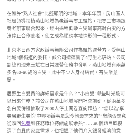
在如許“熟人社會”比擬顯明的地域，本年年頭，房山區人
社局領導扶植燕山地域為老辦事零工驛站，把零工市場跟
養老辦事聯合起來，經由過程低齡白叟辦事高齡白叟的方
法停止合作養老，使之成為順應本地情形的一種形式。
北京本日西方家政辦事無限公司作為驛站運營方，受燕山
地域4個街道的委托，該公司還運營了4野生老驛站。公司
副總司理朱玉斌在日常運營任務中發明，燕山地域有兩萬
多名60-80歲的白叟，此中不少人身材結實，有失業意
愿。
居野生白叟員的詳細需求是什么？“小白叟”哪些時光段可
以出來任務？該公司在燕山地域展開社會調研，從兩萬多
名白叟傍邊抽取了2000人停止問卷查詢拜訪。“您以為‘享
老居野生老院’中哪項辦事是您今朝最需求的”“您能否愿意
從頭回
包養
到任務職位持續施展余熱”……80個題目既摸
清了白叟的家庭需求，也把握了他們介入銀發經濟的意