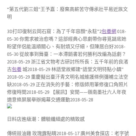
“第五代劉三姐”王予嘉：廢棄高薪苦守傳承壯平易近族文
明
3D打印復制云岡石窟：為了千年容顏“永駐”2
包養網
018-
05-30 你需求被治愈嗎？這部經典心思劇帶你尋覓謎底她
盼望伴侶能溫順關心、有耐煩又仔細，但陳居白好2018-
05-30 從故事到舞臺：一本滯銷書若何勝利改編為話劇？
2018-05-29 浙江省文物考古研討所所長：五千年前的良渚
古
包養
城2018-05-29 林語堂故鄉建“語堂文明特點小鎮”
2018-05-29 重慶擬出臺汗青文明名城維護條例彌補立法空
缺2018-05-29 正在消失的手藝：修版師用筆修復口角照片
修復時間2018-05-29 【展訊】安閒——嶺南墨社六人年夜
適意條屏展舉辦揭幕交通運動2018-05-28
日料店進級潮：體驗纖細處的精致感
傳統豉油雞 玫瑰露點睛2018-05-17 廣州美食探店：老字號