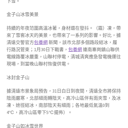
下雪。
金子山冰雪美景
持續的年夜范圍高溫冰著，身材還在發抖。（霜）凍，帶
來了雪窖冰天的美景，也帶來了一系列的影響。好比，據
清遠交警官方
包養網
新聞，該市北部多個路段結冰，履
行路況管束；1月30日下戰書，
包養網
連南寨崗鎮山聯供
電線路覆冰嚴重，山聯村停電，清城清爽應急發電機運往
現場，到當晚山聯村恢復供電。
冰封金子山
據清遠市景象局預告，31日白日到夜間，清遠全市將保持
陰雨嚴寒，北部細雨轉陰天，高冷山區伴有雨夾雪，及冰
凍、途徑結冰，南部陰天有細雨；各地最低氣溫0到
4℃，高冷山區零下5℃擺佈）。
金子山如冰雪世界