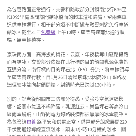
為包管路面正常通行，交警和路政部分封鎖南北行K36至
K10公里處區間部門結冰橋面的超車道和路肩，留兩條車
道供車輛通行，相干部分還不中斷撒布融雪劑避免行車道
結冰。截至31日
包養網
上午10時，廣樂高速南北通行順
暢，無車輛積存。
京珠南方面，高海拔的梅花、云巖、年夜橋等山區路段路
面有結冰，交警部分依然在北行標的目的韶關乳源免費站
互通分流，南行標的目的坪石北（K5）分流，將車輛領導
至廣樂高速行駛。自1月26日清晨京珠北因高冷山區路段
途徑結冰雙向封鎖開端，封鎖時光已跨越120小時。
別的，記者從韶關市三防部分得悉，受強冷空氣連續影
響，韶關市氣溫不竭降落，乳源紅云、樂昌坪石等高冷山
區雨雪紛飛，山野間電力線路裝備都被厚厚的冰雪籠罩。
為包管線
包養
路平安和供電正常，供電部分組織展開220
千伏關通線導線直流融冰，顛末1小時10分鐘的融冰，關