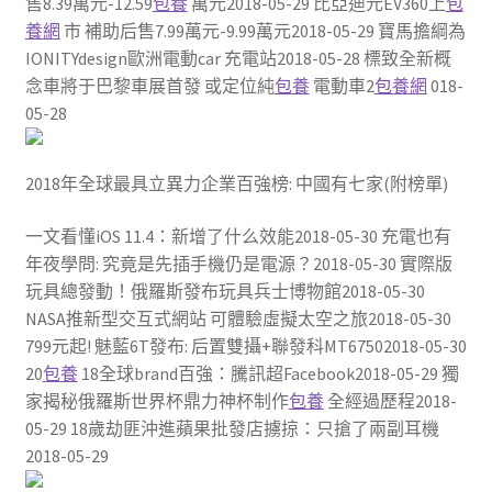
售8.39萬元-12.59
包養
萬元2018-05-29 比亞迪元EV360上
包
養網
市 補助后售7.99萬元-9.99萬元2018-05-29 寶馬擔綱為
IONITYdesign歐洲電動car 充電站2018-05-28 標致全新概
念車將于巴黎車展首發 或定位純
包養
電動車2
包養網
018-
05-28
2018年全球最具立異力企業百強榜: 中國有七家(附榜單)
一文看懂iOS 11.4：新增了什么效能2018-05-30 充電也有
年夜學問: 究竟是先插手機仍是電源？2018-05-30 實際版
玩具總發動！俄羅斯發布玩具兵士博物館2018-05-30
NASA推新型交互式網站 可體驗虛擬太空之旅2018-05-30
799元起! 魅藍6T發布: 后置雙攝+聯發科MT67502018-05-30
20
包養
18全球brand百強：騰訊超Facebook2018-05-29 獨
家揭秘俄羅斯世界杯鼎力神杯制作
包養
全經過歷程2018-
05-29 18歲劫匪沖進蘋果批發店擄掠：只搶了兩副耳機
2018-05-29