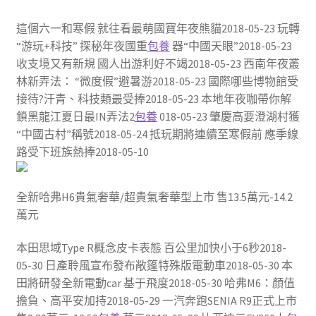
這個六一和寒假 就往看最萌國寶年夜熊貓2018-05-23 玩轉
“游玩+科技” 探秘年夜國重
包養
器“中國天眼”2018-05-23
收支境又有新規 國人出游利好不竭2018-05-23 西南年夜叢
林新弄法： “微度假”避暑游2018-05-23 國際哪些博物館受
接待?汗青、科技類最受捧2018-05-23 本地年夜咖帶你解
鎖黑龍江夏日最IN弄法2
包養
018-05-23 肇慶高要澄湖村獲
“中國古村”稱號2018-05-24 抵玩期將連續至寒假前 應季線
路受下班族熱捧2018-05-10
全新哈弗H6貴氣奢華/超貴氣奢華型上市 售13.5萬元-14.2
萬元
本田思域Type R概念皮卡表態 百公里加快小于6秒2018-
05-30 日產聆風宣布發布敞篷特殊版電動車2018-05-30 本
田將研發全新電動car 基于飛度2018-05-30 哈弗M6：顏值
擔負、高平安加持2018-05-29 一汽奔跑SENIA R9正式上市