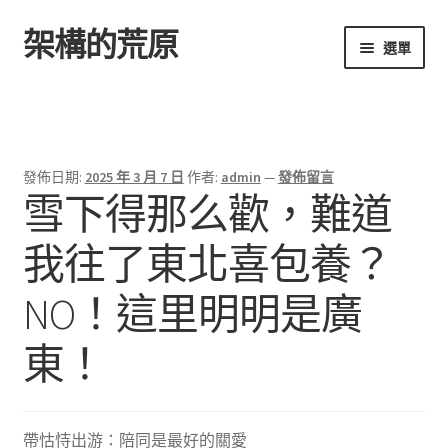
架構的荒原
跳
跳
選單
至
至
導
主
首頁
覽
要
列
內
容
發佈日期:
2025 年 3 月 7 日
作者:
admin
—
發佈留言
雪下得那么歡，難道
我往了東北喜包養？
NO！這里明明是廣
東！
帶怙恃出游：陪同是最好的關愛