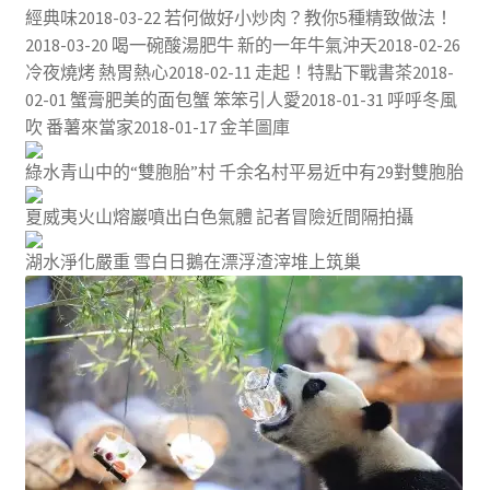
經典味2018-03-22 若何做好小炒肉？教你5種精致做法！
2018-03-20 喝一碗酸湯肥牛 新的一年牛氣沖天2018-02-26
冷夜燒烤 熱胃熱心2018-02-11 走起！特點下戰書茶2018-
02-01 蟹膏肥美的面包蟹 笨笨引人愛2018-01-31 呼呼冬風
吹 番薯來當家2018-01-17 金羊圖庫
綠水青山中的“雙胞胎”村 千余名村平易近中有29對雙胞胎
夏威夷火山熔巖噴出白色氣體 記者冒險近間隔拍攝
湖水淨化嚴重 雪白日鵝在漂浮渣滓堆上筑巢