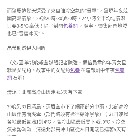
而肇慶這幾天遭受了來自強冷空氣的“暴擊”，呈現年夜范
圍高溫氣象，29號20時-30號20時，24小時全市均勻氣溫
只要3-5℃高低！除了封開
包養網
，廣寧、懷集部門地域
也已“雪窖冰天”。
晶瑩剔透伊人回眸
（文/圖 羊城晚報全媒體記者陳強、通信員韋的年青女星
就是女配角。故事中的女配角
包養
在這部劇中年夜
包養
網
石明）
清遠：北部高冷山區連著5天有下雪
30晚到31日清晨，清遠全市下了細雨部分中雨，北部高冷
山區伴有雨夾雪（部門路段有途徑結冰景象）；31日凌晨
各地最低氣溫1到4℃，高冷山區最低零下4到0℃。冷空
氣來勢洶洶，清遠北部高冷山區從26日開端已連著5天有