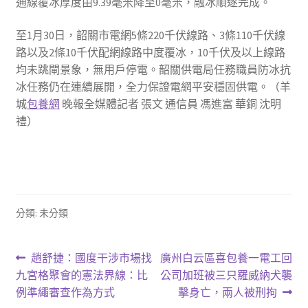
通線覆冰厚度由9.39毫米降至0毫米，融冰順遂完成。
至1月30日，韶關市電網5條220千伏線路、3條110千伏線
路以及2條10千伏配網線路中度覆冰，10千伏及以上線路
均未跳閘景象，無用戶停電。韶關供電局任務職員防冰抗
冰任務仍在連續展開，全力保證電網平安穩固供電。（羊
城
包養網
晚報全媒體記者 張文 通信員 馮進富 華銅 沈明
禮）
分類: 未分類
文
上
下
趙舒捷：國度干涉市場找
廣州白云區喜包養一電工回
一
一
九宮格聚會的憲法界線：比
公司加班被三只羅威納犬襲
章
篇
篇
例準繩審查作為方式
擊身亡，兩人被刑拘