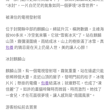
“冰封”，一片白茫茫的氣象如同一個夢境“冰雪世界”。
被凍住的電視發射塔
位于封開縣中部的麒麟山，綿延升沉、橫跨數鎮，主峰海
拔900多米。冷空氣來襲，它就“雪窖冰天”了。站在麒麟
山頂，霧彌漫圍繞，雨結成冰，山上的樹掛滿了冰雪，真
包養
的猜忌是在天上仍是人世，美的讓人心醉！
冰封麒麟山
麒麟山頂，有一個電視發射塔，霧氣重重，站在遠處只能
依稀辨個大要。走近山頂的屋子，發明門前的柱子，冰塊
片片；懸掛的電纜，
包養
結滿冰；就連野花，也成了“凍
佳麗”了。如許的畫貓啼聲時而微弱、時而激烈。她找了
一會兒，才在花面很夢境，讓人感到是“南國風景”。
游客紛紜前去賞景