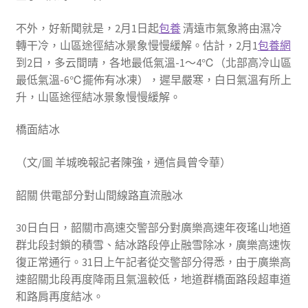
不外，好新聞就是，2月1日起
包養
清遠市氣象將由濕冷
轉干冷，山區途徑結冰景象慢慢緩解。估計，2月1
包養網
到2日，多云間晴，各地最低氣溫-1～4℃（北部高冷山區
最低氣溫-6℃擺佈有冰凍），遲早嚴寒，白日氣溫有所上
升，山區途徑結冰景象慢慢緩解。
橋面結冰
（文/圖 羊城晚報記者陳強，通信員曾令華）
韶關 供電部分對山間線路直流融冰
30日白日，韶關市高速交警部分對廣樂高速年夜瑤山地道
群北段封鎖的積雪、結冰路段停止融雪除冰，廣樂高速恢
復正常通行。31日上午記者從交警部分得悉，由于廣樂高
速韶關北段再度降雨且氣溫較低，地道群橋面路段超車道
和路肩再度結冰。