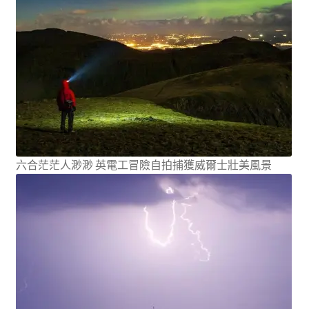
六合茫茫人渺渺 英電工冒險自拍捕獲威爾士壯美風景