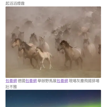
起滔滔煙霧
包養網
德國
包養網
舉辦野馬展
包養網
現場灰塵飛揚排場
壯不雅