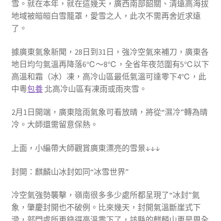
雪。就在本年，就在這幾天，廣西南部韶關、清遠高海拔
地域被皚皚白雪籠罩，愛雪之人，此次不需再舍近求遠
了。
據廣東氣象新聞，28日到31日，強冷空氣來補刀，廣東各
地日均勻氣溫再降落6℃～8℃，全省年夜范圍有5℃以下
高溫和霜（冰）凍，高冷山區最低氣溫可達零下4℃，此
中粵
包養
北高冷山區有凍雨或雨夾雪。
2月1日開端，廣東陰雨氣象可看放晴，將從“濕冷”轉為晴
冷。大師還需留意保熱。
上面，小編帶大師觀賞廣東漂亮的雪景↓↓↓
封開：麒麟山冰封如同“冰雪世界”
冷空氣強勢襲擊，嶺南很多多少處所都呈現了“冰封”氣
象，肇慶封開也不破例。比來幾天，封開氣溫斷崖式下
滑，部門處所更錄得高溫零下了，該縣的麒麟山更是周全