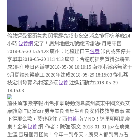
倫敦遭受雷雨氣象 閃電霹亮城市夜空 消息排行榜 羊晚24
小時
包養網
定了！廣州地鐵九號線清塘站6月底守舊
2018-05-30 15:54:28 廣州：地鐵出口三
包養
米內或禁停共
享單車2018-05-30 11:14:13 廣東：合適前提典質掛號將完
成3個任務日內辦結2018-05-30 10:19:15 南沙港鐵路無望于
9月開端架梁施工 2020年建成2018-05-29 18:15:03 從化荔
枝定制發賣 為村落游玩
包養
注進新動力2018-05-29
18:15:03
前往頂部 數字報 出色推舉 轉動消息廣州廣東中國文娛安
康體育IT財富car 房產美食圖集生涯食安科技教導軍事 雪
下得那么歡，莫非我往了西
包養
南？NO！這里明明是廣
東！金羊
包養
網 作者：陳強 張文 2018-01-31 [p>在廣東
生涯,雪是個奇怪物！今年一到冬天，廣東人都到南方看