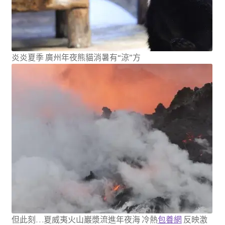
炎炎夏季 廣州年夜熊貓消暑有“涼”方
但此刻…夏威夷火山巖漿流進年夜海 冷熱
包養網
反映激