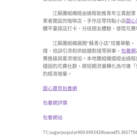
江蘇團組織經由過程助推青年立異創業
業者開設的咖啡店、手作店等特點小店
甜心
體平臺探店打卡、分送朋友體驗，晉陞花費
江蘇團組織展開“蘇青小店”培養舉動
撐、培訓引流和供給鏈對接等辦事，
包養網
費進級與客流增加。本地團組織還經由過程
穩固的花費社群，將短期流量轉化為可連「
的經濟增量。
甜心寶貝包養網
包養網評價
包養網站
TC:sugarpopular900 6993429baeadf5.365775