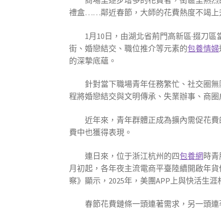
商場里逐步增多的花費者，街區里熱烈
禮盒……鄰近春節，大師的花費熱度不竭上
1月10日，由湖北省荊門高新區·掇刀
街、婚戀結交、職位推介等元素的
包養情婦
的深摯底蘊。
針對當下職場青年任務繁忙、社交圈無
程將婚戀結交與文明傳承、失業辦事、商圈
近年來，青年群體正成為擴內需促花費
費中也獲得表現。
連日來，位于浙江杭州的四
包養網
時青
月初起，各年夜主流電商平臺陸續開啟年貨
察》顯示，2025年，美團APP上與快活生
春節花費鏈條一頭連著需求，另一頭連