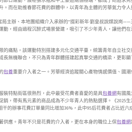
的節日運動，展柜張水瓶和牛土豪這兩個極端，都成了她追求完
升。而在助推春節花費的群體中，以青年為主體的芳華氣力令人
區當局主辦、本地團組織介入承辦的“掇彩新年·劉皇叔說媒說崗—
運動，經由過程沉醉式場景營建，吸引了不少年青人，讓他們在
限的痛點，該運動特別搭建多元化交通平臺，統籌青年自立社交
成長無機聯合，不只為青年群體搭建起真摯交通的橋梁，更彰顯
的
包養
重要介入者之一。芳華經濟追蹤關心產物情感價值、‌國潮化‌
服裝特點街區很熱烈，此中最受花費者喜愛的是具
包養網
有國風
促銷，帶有馬元素的商品成為不少年青人的熱點選擇。《2025
涯相干的辦事花費訂單量同比增加36%，此中95后花費者占比近六
著供應。青年不只是花費的介入者，更在本身的職位上保
包養網