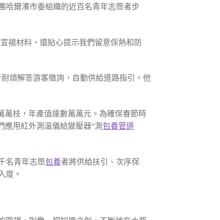
青團哈爾濱市委組織的近百名青年志愿者步
拾宣揚材料，還貼心提示我們留意保熱和防
者耐煩解答游客徵詢，自動供給道路指引。他
萬萬枝，年產值達數萬萬元。為確保春節時
們應用紅外測溫儀給變壓器“測
包養管道
千名青年志愿
包養
者將供給扶引、次序保
入度。