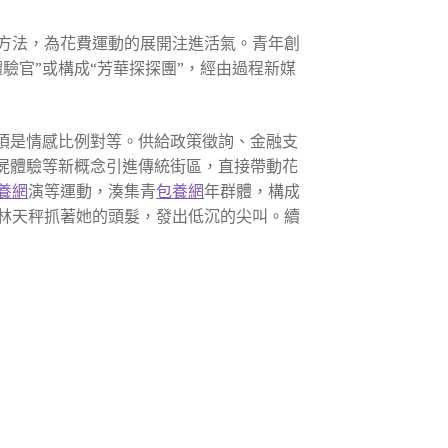
方法，為花費運動的展開注進活氣。青年創
驗官”或構成“芳華探探團”，經由過程新媒
須是情感比例對等。供給政策徵詢、金融支
、非屍體驗等新概念引進傳統街區，直接帶動花
養網
演等運動，湊集青
包養網
年群體，構成
林天秤抓著她的頭髮，發出低沉的尖叫。續