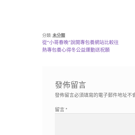
分類:
未分類
文
上
從“小哥春晚”說開專包養網站比較往
一
下
熱專包養心得冬公益運動送祝願
章
篇
一
導
文
篇
章:
文
覽
章:
發佈留言
發佈留言必須填寫的電子郵件地址不
留言
*