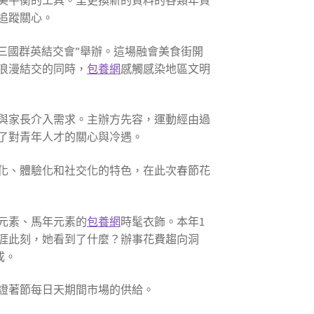
美平衡的工具。里更換新的資料的各類年貨
追蹤關心。
—三國群英結交會”舉辦。這場融會美食街開
浪漫結交的同時，
包養網
感觸感染地區文明
與家長介入需求。主辦方先容，運動經由過
了對青年人才的關心與冷遇。
、‌體驗化‌和‌社交化的特色，在此次春節花
元素、馬年元素的
包養網
時髦衣飾。本年1
生涯此刻，她看到了什麼？辦事花費趨向洞
成。
證著節每日天期間市場的供給。