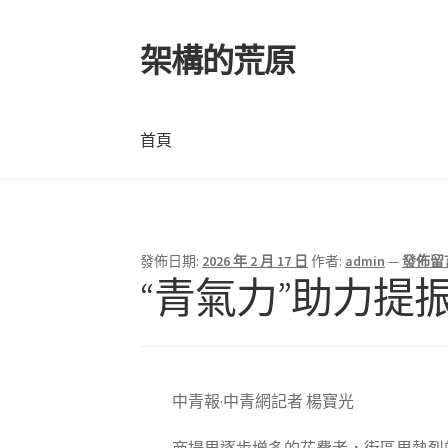
架構的荒原
跳
跳
至
至
導
主
覽
要
首頁
列
內
容
首頁
發佈日期:
2026 年 2 月 17 日
作者:
admin
—
發佈留
“青氣力”助力提
中青報·中青網記者 楊寶光