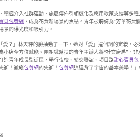
、積極介入社群運動、施展傳佈引領感化及應用政策支撐等多種
寶貝包養網
，成為花費新場景的焦點。青年被聘請為“芳華花費體
場景的曝光度和吸引力。
，「愛？」林天秤的臉抽動了一下，她對「愛」這個詞的定義，必
為小店全方位賦能。團組織幫扶的‌‌‌‌青年主辦人將“社交廚房”
打造青年成長型街區，舉行夜校、結交聯誼、項目路
甜心寶貝包
失衡！徹底
包養網
的失衡！
包養網
這違背了宇宙的基本美學！」
69