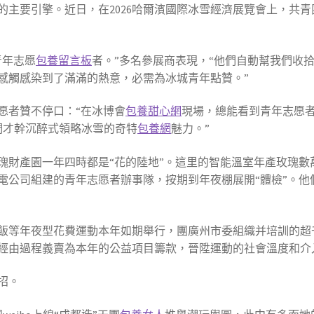
的主要引擎。近日，在2026哈爾濱國際冰雪經濟展覽會上，共
青年志愿
包養留言板
者。”多名參展商表現，“他們自動幫我們收
感觸感染到了滿滿的熱意，必需為冰城青年點贊。”
愿者贊不停口：“在冰博會
包養甜心網
現場，總能看到青年志愿
們才幹沉醉式領略冰雪的奇特
包養網
魅力。”
瑰財產園一年四時都是“花的陸地”。這里的智能溫室年產玫瑰數
電公司組建的青年志愿者辦事隊，按期到年夜棚展開“體檢”。他
。
飯等年夜型花費運動本年如期舉行，團廣州市委組織并培訓的超
經由過程義賣為本年的公益項目籌款，晉陞運動的社會溫度和介
招。