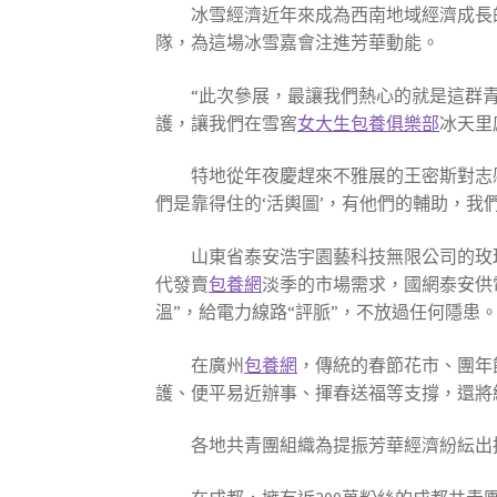
冰雪經濟近年來成為西南地域經濟成長
隊，為這場冰雪嘉會注進芳華動能。
“此次參展，最讓我們熱心的就是這群
護，讓我們在雪窖
女大生包養俱樂部
冰天里
特地從年夜慶趕來不雅展的王密斯對志
們是靠得住的‘活輿圖’，有他們的輔助，我
山東省泰安浩宇園藝科技無限公司的玫
代發賣
包養網
淡季的市場需求，國網泰安供
溫”，給電力線路“評脈”，不放過任何隱患
在廣州
包養網
，傳統的春節花市、團年
護、便平易近辦事、揮春送福等支撐，還將
各地共青團組織為提振芳華經濟紛紜出