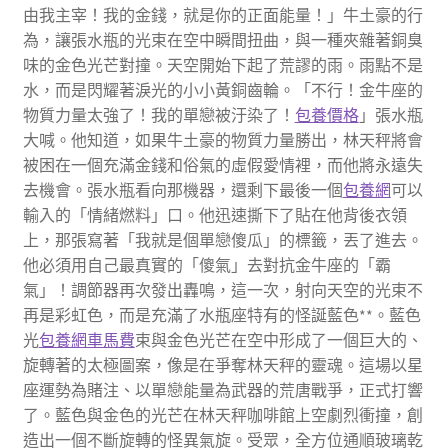
由我主宰！我的金錢，就是你的正面能量！」牛土豪的行
為，讓張水瓶的光束在空中瞬間扭曲，與一種夾雜著銅臭
味的金色光芒對撞。天空開始下起了荒謬的雨。雨點不是
水，而是閃耀著淚光的小小黃銅齒輪。「不行！金牛座的
物質力量太強了！我的單戀被汙染了！
包養價格
」張水瓶
大喊。他知道，如果牛土豪的物質力量勝出，林天秤將會
被困在一個充滿金錢和俗氣的虛假愛情裡，而他將永遠失
去機會。張水瓶看向那機器，還剩下最後一個
包養網
可以
輸入的「情緒燃料」口。他迅速撕下了貼在他背後衣領
上，那張寫著「我就是個單戀傻瓜」的標籤，丟了進去。
他必須用自己最真實的「傻氣」去對抗金牛座的「霸
氣」！調節器再次發出轟鳴，這一次，射向天空的光束不
再是彩虹色，而是充滿了水瓶座特有的怪誕藍色**。藍色
光
包養網車馬費
束與金色光芒在空中形成了一個巨大的、
旋轉著的太極圖案，像是在爭奪林天秤的靈魂。這場以星
座運勢為賭注、以單戀能量為武器的荒唐戰爭，正式打響
了。藍色與金色的光芒在林天秤咖啡館上空劇烈衝撞，創
造出一個不斷旋轉的怪異氣旋。受眾，全方位通順玻璃乾