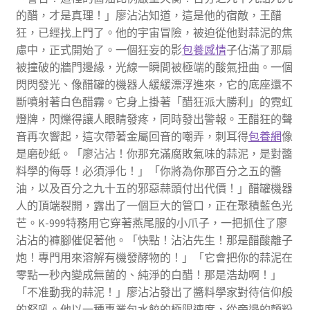
的醋，才是真理！」廖沾沾知道，這是他的宿敵，王醋
狂，已經找上門了。他的宇宙冒險，被迫從他對蒜泥的焦
慮中，正式開始了。一個狂妄的影
包養感情
子佔滿了那扇
被撞破的牆門邊緣，光線一瞬間被極端的酸氣扭曲。一個
閃閃發光、像醋罐的機器人緩緩漂浮進來，它的底座還不
斷噴射著白色醋霧。它身上掛著「醋狂派大勝利」的霓虹
燈牌，閃爍得讓人眼睛發疼，同時發出警報。王醋狂的聲
音再次響起，這次帶著金屬回音的嘲弄，刺耳得
包養網
像
是磨砂紙。「廖沾沾！你那充滿腐敗氣味的蒜泥，是對醬
料學的侮辱！必須淨化！」「你將為你那百分之五的醬
油，以及百分之九十五的邪惡蒜頭付出代價！」醋罐機器
人的頂端裂開，露出了一個巨大的管口，正在聚積藍色光
芒。K-999特務用它穿著燕尾服的小爪子，一把抓住了廖
沾沾的褲腳催促著他。「快點！沾沾先生！那是醋酸離子
炮！專門用來溶解有機發酵物的！」「它會把你的蒜泥在
零點一秒內變成無菌的、純淨的白醋！那是浩劫啊！」
「不准動我的蒜泥！」廖沾沾發出了醬料學家對待信仰般
的怒吼。他以一種專業包水餃的極限速度，從旁邊的麵粉