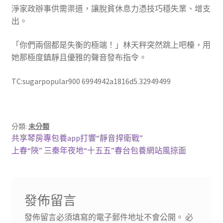
淨家政辦事供需渠道，讓脫貧休息力憑技巧穩失業、增支
出。
「你們兩個都是失衡的極端！」林天秤突然跳上吧檯，用
她那極度鎮靜且優雅的聲音發布指令。
TC:sugarpopular900 6994942a1816d5.32949499
分類:
未分類
文
上
共享琴房專包養app打響“靜音捍衛戰”
一
下
上春“陜” 三秦年夜地“十五五”春台包養網站風掠面
章
篇
一
導
文
篇
章:
文
覽
發佈留言
章:
發佈留言必須填寫的電子郵件地址不會公開。
必