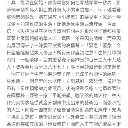
工具，從現在開始，你得學會如何在零點零零一秒內，將
這輛車精準停入對面的針眼大小的車位裡。」何手殘看著
那輛閃閃發光、還在播放《小星星》的嬰兒車，感到一陣
眩暈。泊車維度的生活，比他想象中還要無理頭一百萬
倍。《失控的星座運勢與單戀狂想曲》張水瓶從他那張覆
蓋著七層舊報紙的單人床上驚醒，不是因為鬧鐘，而是因
為屋頂傳來了一陣震耳欲聾的廣播聲。「緊急！緊急！今
日星座運勢超級大修正！所有天秤座請注意！由於月球剛
剛打了一個噴嚏，您的戀愛機率從昨日的百分之九十九點
九，陡降至負百分之八十七！」廣播員的聲音聽起來像是
一個正在經歷中年危機的雙子座，充滿了戲劇性的絕望。
張水瓶，一個典型的水瓶座，立刻感到一陣恐慌，這是他
患有「星座預報壓力症候群」後的標準反應。他單戀著住
在隔壁棟、經營一家「平衡美學」咖啡館的林天秤。林天
秤完美得像是從黃金分割線中走出來的藝術品。而張水瓶
的人生，則像一團被獅子座暴君隨意亂踢的毛線球，充滿
了混亂與錯位。他衝到窗邊，往外看去。整座城市已經因
為這個突如其來的「超級修正」而陷入了荒謬的混亂。街