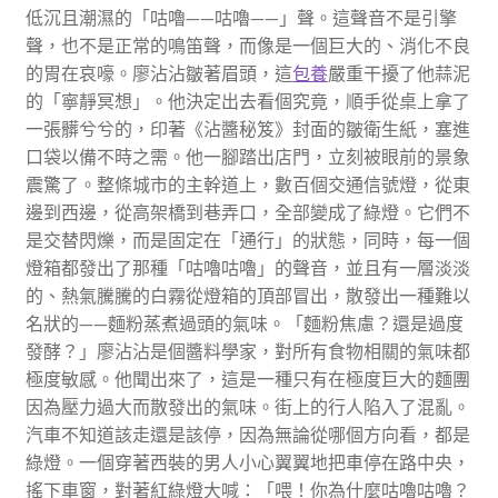
低沉且潮濕的「咕嚕——咕嚕——」聲。這聲音不是引擎
聲，也不是正常的鳴笛聲，而像是一個巨大的、消化不良
的胃在哀嚎。廖沾沾皺著眉頭，這
包養
嚴重干擾了他蒜泥
的「寧靜冥想」。他決定出去看個究竟，順手從桌上拿了
一張髒兮兮的，印著《沾醬秘笈》封面的皺衛生紙，塞進
口袋以備不時之需。他一腳踏出店門，立刻被眼前的景象
震驚了。整條城市的主幹道上，數百個交通信號燈，從東
邊到西邊，從高架橋到巷弄口，全部變成了綠燈。它們不
是交替閃爍，而是固定在「通行」的狀態，同時，每一個
燈箱都發出了那種「咕嚕咕嚕」的聲音，並且有一層淡淡
的、熱氣騰騰的白霧從燈箱的頂部冒出，散發出一種難以
名狀的——麵粉蒸煮過頭的氣味。「麵粉焦慮？還是過度
發酵？」廖沾沾是個醬料學家，對所有食物相關的氣味都
極度敏感。他聞出來了，這是一種只有在極度巨大的麵團
因為壓力過大而散發出的氣味。街上的行人陷入了混亂。
汽車不知道該走還是該停，因為無論從哪個方向看，都是
綠燈。一個穿著西裝的男人小心翼翼地把車停在路中央，
搖下車窗，對著紅綠燈大喊：「喂！你為什麼咕嚕咕嚕？