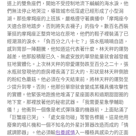
道上的雙魚座們，開始不受控制地流下鹹鹹的海水淚，他
們無法停止地哭泣，導致城市低窪處已經形成了小型潟
湖。那些摩羯座的上班族，嚴格遵守著廣播中「摩羯座今
天適合原地踏步，否則將失去襪子」的指令。數百名西裝
筆挺的摩羯座正整齊地站在原地，他們的鞋子裡裝滿了已
經潮濕的淚水。「負百分之八十七？」張水瓶喃喃自語，
感到胃部一陣翻騰，他知道這代表著什麼。林天秤的運勢
越差，他那股積壓已久、無處安放的單戀能量就會越發瘋
狂地實體化。上次林天秤的戀愛運勢跌至百分之二十，張
水瓶就發現他的廚房裡長滿了巨大的、形狀是林天秤側臉
的粉紅色蘑菇。他必須在今天結束前，將林天秤的運勢至
少提升到零。否則，他那份單戀就會變成某種具備攻擊性
的實體。他緊張地跑進他堆滿了星座圖表和過期甜甜圈的
地下室，那裡放著他的秘密武器。「我需要星象學輔助
儀！」他衝到一個像是老式彈珠臺的機器前，上面貼滿了
「巨蟹座已哭」、「處女座勿碰」等警告標籤。這是他用
廢棄的唱片機和一個不知名的外星計算器改造而成的「情
感調節器」。他必須輸
包養感情
入一種極具感染力的正面