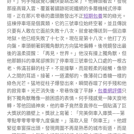
好。」何手殘感覺心臟快要跳出來了。他轉頭看去，發現
那座高聳入雲、覆蓋著鏽跡斑斑鐵網的多層機械式停車
塔，正在那片窄巷的盡頭散發出不正
短期包養
常的綠光。
這棟停車塔是個異類，它的三號車位始終空著，並且傳說
只要有人敢在它面前失敗十八次，就會被傳送到一個泊車
地獄。他已經失敗了十七次。現在是第十八次。他打了方
向盤，車頭朝著銅獨角獸的方向猛地偏轉。後視鏡發出最
後的溫柔提醒：「再見，世界。」他沒有撞上獨角獸，但
他那顫抖的車尾卻擦到了停車塔三號車位入口處的一根古
老、佈滿苔蘚的柱子。不是撞擊，而是輕柔的碰觸，像戀
人之間的耳語。接著，一道濃郁的、像薄荷口香糖一樣的
綠色光芒。猛地從柱子爆發出來，瞬間吞噬了何手殘和他
的掀背車。光芒消失後，窄巷恢復了平靜，
包養網評價
只
剩下獨角獸雕像一臉困惑的表情。何手殘感覺一陣天旋地
轉，等他回過神來，他的車子竟然垂直停在一個貼滿了巨
大獎狀的牆壁上。獎狀上寫著：「完美倒車入庫獎——第
零點零零零零零九度偏差。」落款人是「倒車王」。他趕
緊從車窗探出頭，發現周圍不再是熟悉的城市街道，而是