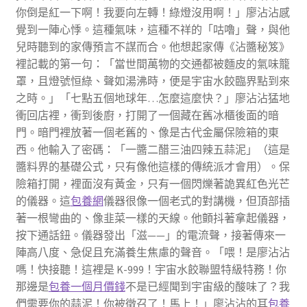
你倒是紅一下啊！我要向左轉！綠燈沒用啊！」廖沾沾感
覺到一陣心悸。這種氣味，這種不祥的「咕嚕」聲，與他
兒時聽到的家傳預言不謀而合。他想起家傳《沾醬秘笈》
裡記載的第一句：「當世間萬物的交通都被麵皮的氣味籠
罩，且燈號恒綠、聲如湯沸時，便是宇宙水餃臨界點到來
之時。」「七點五個地球年…怎麼這麼快？」廖沾沾猛地
衝回店裡，衝到後廚，打開了一個藏在舊冰櫃後面的暗
門。暗門裡放著一個老舊的、像是古代金屬保險箱的東
西。他輸入了密碼：「一醬二醋三油四辣五蒜泥」（這是
醬料界的基礎公式，只有像他這樣的傳統派才會用）。保
險箱打開，裡面沒有黃金，只有一個閃爍著詭異紅色光芒
的儀器。這
包養網
儀器很像一個老式的對講機，但頂部插
著一根彎曲的、像韭菜一樣的天線。他顫抖著拿起儀器，
按下通話鈕。儀器發出「滋——」的電流聲，接著傳來一
陣高八度、急促且充滿養生焦慮的聲音。「喂！是廖沾沾
嗎！快接聽！這裡是 K-999！宇宙水餃聯盟特級特務！你
那邊是
包養一個月價錢
不是已經聞到宇宙級的酸味了？我
們需要你的蒜泥！你被徵召了！馬上！」廖沾沾的耳
包養