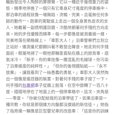
輪胎發出令人陶醉的摩擦聲，它以一種近乎蔑視重力的姿
態，精準地停進了一個只有它車身尺寸寬度的停車格中。
那泊車的過程就像一場舞蹈，流暢、完美，且毫無任何多
餘的動作**。跑車的駕駛座上走出一個全身黑色皮衣的女
人，她戴著一副透明護目鏡，冷酷地朝著何手殘的方向走
來。她的步伐優雅而精準，每一步都像是被測量過一樣，
完美地落在網格線上。「車影大人！」泊車警察們立刻立
正站好，連測量尺都顫抖著不敢發出聲音。她走到何手殘
面前，輕蔑地掃了一眼他那輛垂直貼在牆上的掀背車，語
氣冰冷。「新手，你的車技像一團混亂的毛線球。你污染
了泊車維度的純粹性。」「但你的後視鏡貼紙——『永不
放棄』，讓我看到了一絲愚蠢的勇氣。」車影大人突然掏
出一個像是遙控器的裝置，對著何手殘的車子按了一下。
何手殘的
包養網
車子從牆上脫落，在空中旋轉了一百八十
度，穩穩地停在了地面上的一個停車格中。這次，夾角是
——零度。「你被分配給我的泊車學徒了。如果泊車是一
種宗教，你就是那個連方向盤都沒摸過的新信徒。」她指
了指旁邊一輛像是巨型嬰兒車的改造車：「這是你的訓練