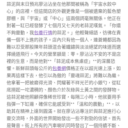
蒜泥與末日預兆廖沾沾坐在他那間被稱為「宇宙水餃中
心」的店裡，但這間店的外觀更像是一個被遺棄的藍色塑
膠棚，與「宇宙」或「中心」這兩個詞毫無關係。他正在
對著一缸已經發酵了七個月又七天的老蒜泥嘆氣。「你還
不夠靈動，我
包養行情
的蒜泥。」他輕聲細語，彷彿在責
備一個不上進的孩子。店內只有他一個人，連蒼蠅都因為
難以忍受那股陳年蒜頭混合著鐵鏽與淡淡絕望的味道而選
擇繞道飛行。今天的營業額是：零。廖沾沾不安的不是店
裡的生意，而是他對**「蒜泥成本焦慮症」**的深層恐
懼。新鮮蒜頭每公斤的
包養網
價格正在以超光速上漲，如
果再這樣下去，他引以為傲的「靈魂蒜泥」將難以為繼。
他拿著一把被磨得光滑、閃耀著不祥光芒的小銀勺，從缸
底撈起一坨濃稠的、顏色介於灰綠與土黃之間的發酵物。
這蒜泥被他照顧得像稀世珍寶，每隔三小時，他就要用手
指彈一下缸邊，確保它能感受到**「溫和的震動」**，以
助其在精神上達到圓滿。就在廖沾沾專注於與蒜泥進行心
靈交流時，外面的世界開始發出一些不對勁的信號。首先
是聲音。街上所有的汽車喇叭同時發出了一個持續不斷、