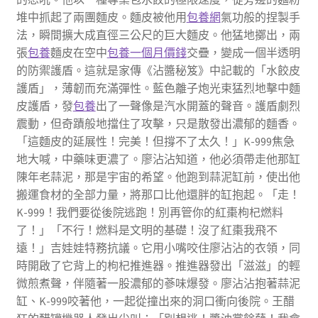
堆中抓起了兩團麵皮。麵皮被他用
包養網
氣功般的捏製手
法，瞬間擴大成直徑三公尺的巨大麵皮。他猛地擲出，兩
張
包養
麵皮在空中
包養一個月價錢
交疊，變成一個半透明
的防禦護盾。這就是家傳《沾醬秘笈》中記載的「水餃皮
護盾」，薄韌而充滿彈性。藍色離子炮光束猛烈地擊中麵
皮護盾，發
包養
出了一聲像是汽水開蓋的聲音。護盾劇烈
震動，但奇蹟般地擋住了攻擊，只是散發出濃郁的麵香。
「這麵皮的延展性！完美！但撐不了太久！」K-999焦急
地大喊，中藥味更濃了。廖沾沾知道，他必須帶走他那缸
陳年老蒜泥，那是宇宙的希望。他跑到蒜泥缸前，使出他
搬運食材的全部力量，將那口比他還胖的缸抱起。「走！
K-999！我們要從後院逃跑！別再管你的紅棗枸杞燃料
了！」「不行！燃料是文明的基礎！沒了紅棗我飛不
遠！」吉娃娃特務抗議。它用小嘴咬住廖沾沾的衣領，同
時開啟了它背上的枸杞推進器。推進器發出「滋滋」的輕
微煎煮聲，伴隨著一股濃郁的蔘味爆發。廖沾沾抱著蒜泥
缸、K-999咬著他，一起從撞出來的洞口衝向後院。王醋