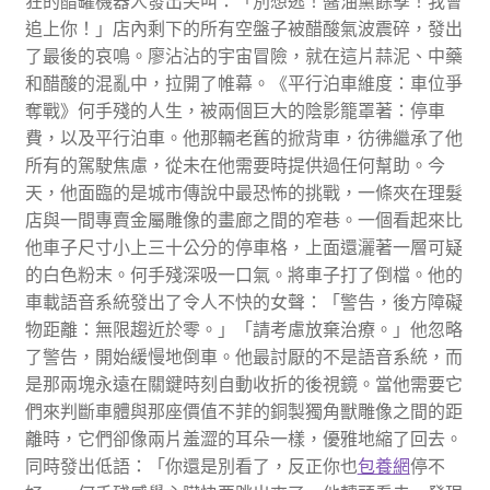
狂的醋罐機器人發出尖叫：「別想逃！醬油黨餘孽！我會
追上你！」店內剩下的所有空盤子被醋酸氣波震碎，發出
了最後的哀鳴。廖沾沾的宇宙冒險，就在這片蒜泥、中藥
和醋酸的混亂中，拉開了帷幕。《平行泊車維度：車位爭
奪戰》何手殘的人生，被兩個巨大的陰影籠罩著：停車
費，以及平行泊車。他那輛老舊的掀背車，彷彿繼承了他
所有的駕駛焦慮，從未在他需要時提供過任何幫助。今
天，他面臨的是城市傳說中最恐怖的挑戰，一條夾在理髮
店與一間專賣金屬雕像的畫廊之間的窄巷。一個看起來比
他車子尺寸小上三十公分的停車格，上面還灑著一層可疑
的白色粉末。何手殘深吸一口氣。將車子打了倒檔。他的
車載語音系統發出了令人不快的女聲：「警告，後方障礙
物距離：無限趨近於零。」「請考慮放棄治療。」他忽略
了警告，開始緩慢地倒車。他最討厭的不是語音系統，而
是那兩塊永遠在關鍵時刻自動收折的後視鏡。當他需要它
們來判斷車體與那座價值不菲的銅製獨角獸雕像之間的距
離時，它們卻像兩片羞澀的耳朵一樣，優雅地縮了回去。
同時發出低語：「你還是別看了，反正你也
包養網
停不