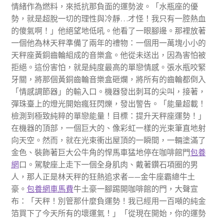
情緒作為燃料，來抵抗那負面的運勢波。「水瓶座的優
勢，就是超脫一切的理性與冷靜…才怪！我只有一腔熱血
的傻氣啊！」他絕望地低吼。他看了一眼腳邊。那裡放著
一個他為林天秤準備了兩年的禮物：一個用一萬塊小小的
天秤座黃銅齒輪組成的音樂盒。他從未送出，因為害怕被
拒絕。這份害怕，就是純度最高的單戀情感。張水瓶咬緊
牙關，將那個黃銅齒輪音樂盒砸爛，將所有的齒輪都倒入
「情感調節器」的輸入口。機器發出刺耳的尖叫，接著，
彈珠臺上的燈光開始瘋狂閃爍，發出警告。「能量超載！
檢測到極致純粹的單戀能量！目標：提升天秤座運勢！」
在機器的頂部，一個巨大的、像彩虹一樣的光束筆直地射
向天空。然而，就在光束衝出屋頂的一瞬間，一輛塗滿了
金色、裝飾著巨大公牛角的悍馬車猛地停在咖啡館門
包養
網
口。駕駛座上走下一個全身肌肉、戴著鑽石項圈的男
人，那人正是林天秤的狂熱追求者——金牛座霸總牛土
豪。
包養網車馬費
牛土豪一腳踢開咖啡館的門，大聲宣
布：「天秤！別管那什麼負運勢！我已經用一百噸的純金
箔買下了今天所有的壞運氣！」「從現在開始，你的運勢