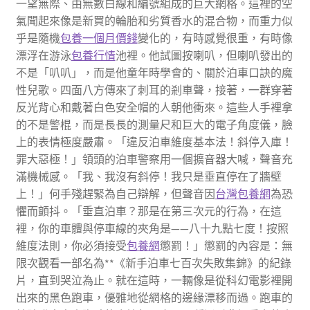
一望無際、由無數白線和編號組成的巨大網格。這裡的空
氣聞起來像是新買的輪胎和劣質香水的混合物，而重力似
乎是隨機
包養一個月價錢
變化的，有時感覺很重，有時像
漂浮在游泳
包養行情
池裡。他試圖按喇叭，但喇叭發出的
不是「叭叭」，而是他童年時學會的、關於泊車口訣的魔
性兒歌。四面八方傳來了刺耳的剎車聲，接著，一群穿著
反光背心和戴著白色安全帽的人朝他衝來。這些人手裡拿
的不是警棍，而是長長的測量尺和巨大的電子角度儀，臉
上的表情極度嚴肅。「違反泊車維度基本法！斜停入庫！
罪大惡極！」領頭的泊車警察用一個擴音器大喊，聲音充
滿機械感。「我、我沒有斜停！我只是垂直停在了牆壁
上！」何手殘趕緊為自己辯解，但聲音因
台灣包養網
為恐
懼而顫抖。「垂直泊車？那是在第三次元的行為，在這
裡，你的車體與停車線的夾角是——八十九點七度！按照
維度法則，你必須接受
包養網
懲罰！」懲罰的內容是：無
限次觀看一部名為**《新手泊車七百次失敗集錦》的紀錄
片，直到哭泣為止。就在這時，一輛像是從科幻電影裡開
出來的黑色跑車，優雅地從網格的邊緣漂移而過。跑車的