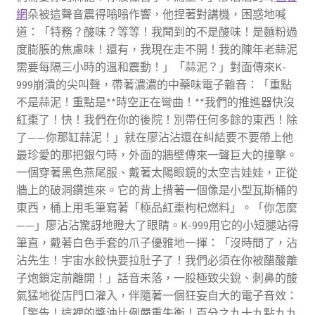
網
朵被這聲音震得嗡嗡作響，他捏著對講機，困惑地喊
道：「特務？酸味？等等！我聞到的不是酸味！是麵粉過
度膨脹的焦慮味！還有，我現在走不開！我的陳年老蒜泥
需要每隔三小時的溫和震動！」「蒜泥？」對面傳來K-
999崩潰的尖叫聲，帶著濃濃的中藥味電子雜音：「重點
不是蒜泥！重點是**時空正在彎曲！**我們的推進器快沒
紅棗了！快！我們在你的後院！別帶任何多餘的東西！除
了——你那缸蒜泥！」就在廖沾沾還在糾結要不要帶上他
最珍愛的那把銀勺時，外面的牆壁傳來一聲巨大的撞擊。
一個穿著黑色燕尾服、戴著太陽眼鏡的太空吉娃娃，正從
牆上的破洞鑽進來。它的背上揹著一個像是小型瓦斯桶的
東西，桶上用毛筆寫著「極品紅棗枸杞燃料」。「你怎麼
——」廖沾沾驚訝地瞪大了眼睛。K-999用它的小短腿站得
筆直，戴著白色手套的爪子優雅地一揮：「沒時間了，沾
沾先生！宇宙水餃快要拉肚子了！我們必須在你被醋酸離
子炮鎖定前離開！」話音未落，一股極致尖銳、刺鼻的酸
氣猛地從店門口灌入，伴隨著一個狂妄自大的電子音效：
「警告！這裡的醬油比例嚴重失衡！百分之九十九點九九