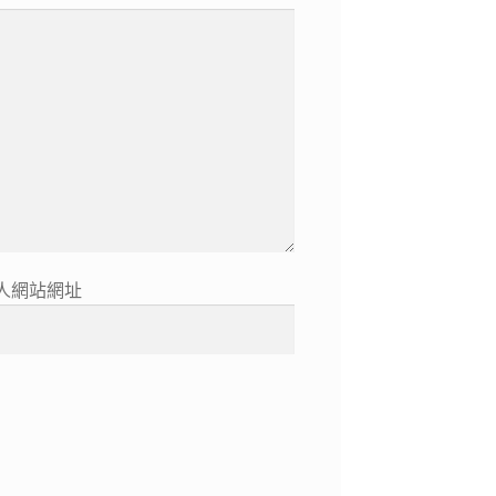
人網站網址