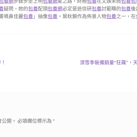
包養網
步驟步走上明
包養網
星之路，終極
包養
在文娛宋微
包養
包
養
疑問，她的
包養
配頭
包養網
必定是迷信研
包養
討範疇的
包養
後
書噴鼻佳麗
包養
」抽像
包養
。葉秋鎖作為佈景人物
包養
之一，在
下
得！
滑雪季裝備銷量“狂飆”，
一
篇
文
章:
會公開。
必填欄位標示為
*