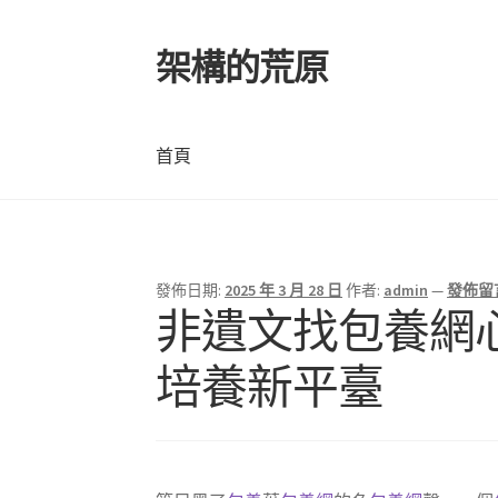
架構的荒原
跳
跳
至
至
導
主
覽
要
首頁
列
內
容
首頁
發佈日期:
2025 年 3 月 28 日
作者:
admin
—
發佈留
非遺文找包養網心
培養新平臺