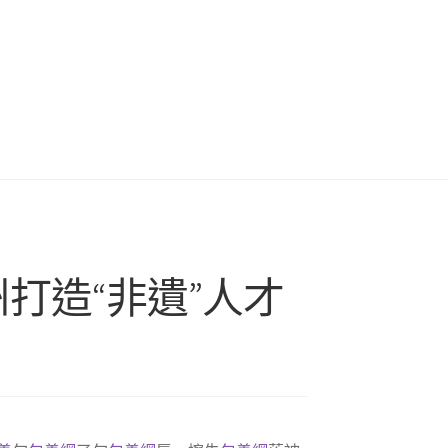
打造“非遺”人才