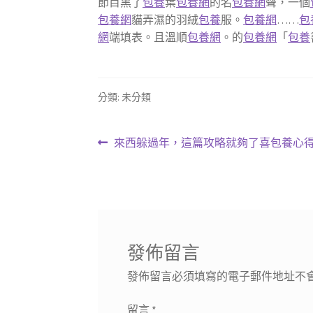
節目黑了
包養
葉
包養網
的名
包養網
聲，一個
包養網
貓弄濕的羽絨
包養
服。
包養網
……
包
網
端填表。且溫順
包養網
。的
包養網
「
包養
分類: 未分類
文
上
來西躲過年，這篇攻略就夠了喜包養心
一
章
篇
導
文
章:
覽
發佈留言
發佈留言必須填寫的電子郵件地址不
留言
*