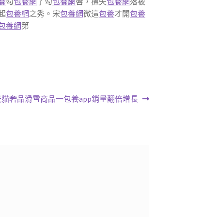
養
勾
包養網
了勾
包養網
唇，擦失
包養網
落被
起
包養網
之秀。宋
包養網
微這
包養
才開
包養
包養網
第
天貓奢品滑雪商品一包養app銷量翻倍增長