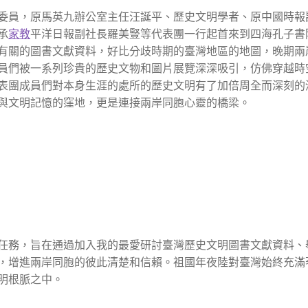
委員，原馬英九辦公室主任汪誕平、歷史文明學者、原中國時報
承
家教
平洋日報副社長羅美豎等代表團一行起首來到四海孔子書
有關的圖書文獻資料，好比分歧時期的臺灣地區的地圖，晚期兩
員們被一系列珍貴的歷史文物和圖片展覽深深吸引，仿佛穿越時
表團成員們對本身生涯的處所的歷史文明有了加倍周全而深刻的
與文明記憶的窪地，更是連接兩岸同胞心靈的橋梁。
任務，旨在通過加入我的最愛研討臺灣歷史文明圖書文獻資料、
，增進兩岸同胞的彼此清楚和信賴。祖國年夜陸對臺灣始終充滿
明根脈之中。