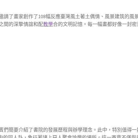
邀請了畫家創作了108幅反應臺灣風土著土偶情、風景建筑的風
之間的深摯情誼和配
教學
合的文明記憶。每一幅畫都好像一封密
賓們簡要介紹了書院的發展歷程與辦學理念。此中，特別值得一
》中的同人卦，象征著諸上惡人聚會論學的場所。這一寄意不僅與