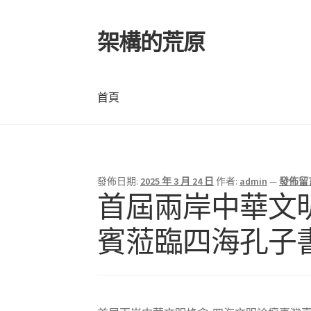
架構的荒原
跳
跳
至
至
導
主
覽
要
首頁
列
內
容
首頁
發佈日期:
2025 年 3 月 24 日
作者:
admin
—
發佈留
首屆兩岸中華文
賓蒞臨四海孔子