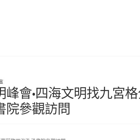
言
明峰會•四海文明找九宮
書院參觀訪問