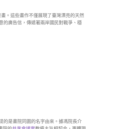
景畫。這些畫作不僅展現了臺灣漂亮的天然
意的廣告信，傳遞著兩岸國民對戰爭、穩
提的是書院同園的名字由來。據馮院長介
書院的
共享會議室
教導主旨相契合，更體現