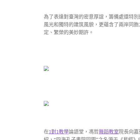
為了表達對臺灣的密意厚誼，籌備處還特別
風光和獨特的建筑風貌，更蘊含了兩岸同胞
定、繁榮的美妙期許。
在
1對1教學
論語堂，馮哲
舞蹈教室
院長向嘉
紹，“四海孔子書院同園”之名源于《易經