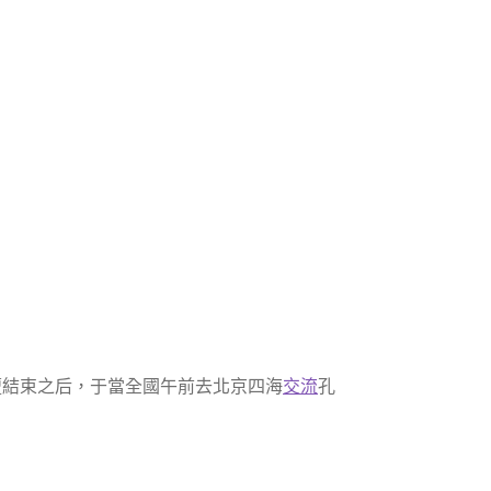
論壇結束之后，于當全國午前去北京四海
交流
孔