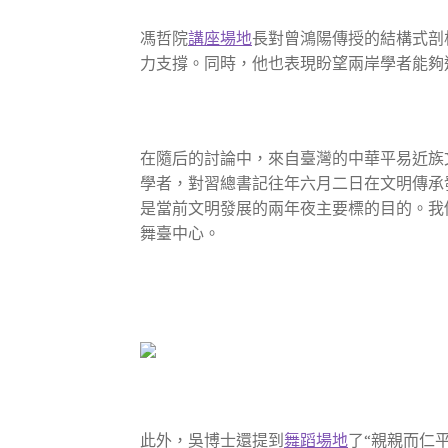
馮哲院
講座場地
長對曾鴻陽傳授的結構式剖
力支撐。同時，他也表現盼望兩岸學者能夠
在隨后的討論中，來自臺灣的中華平易近族
學者，對習總書記往年六月二日在文明傳承
是當前文明發展的兩年夜主要標的目的。我
舞臺中心。
此外，吳博士還提到
舞蹈場地
了“親親而仁