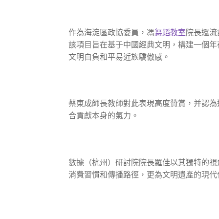
作為海淀區政協委員，馮
舞蹈教室
院長還流
該項目旨在基于中國經典文明，構建一個年
文明自負和平易近族驕傲感。
蔡東成師長教師對此表現高度贊賞，并認為
合貢獻本身的氣力。
數據（杭州）研討院院長羅佳以其獨特的視
消費習慣和傳播路徑，更為文明遺產的現代