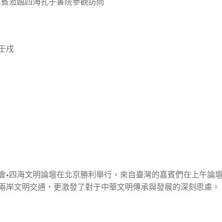
嘉賓蒞臨四海孔子書院參觀訪問
壬戌
文明峰會•四海文明論壇在北京勝利舉行，來自臺灣的嘉賓們在上午
兩岸文明交通，更激發了對于中華文明傳承與發展的深刻思慮。