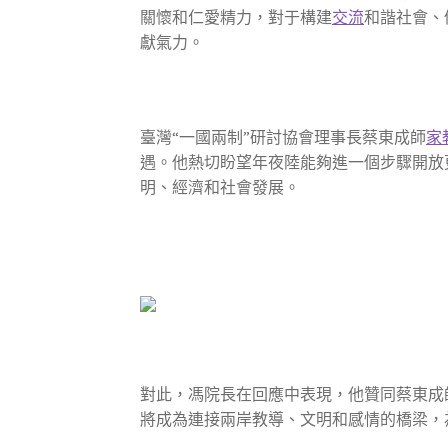
關懷和仁愛精力，對于構建
交流
和諧社會、
獻氣力。
臺灣“一國兩制”研討協會理事長蔡東成師
家
遇。他熱切盼望年夜陸能夠進一個步驟開放
明、經濟和社會發展。
對此，馮院長在回應中表現，他贊同蔡東成
將成為連接兩岸教導、文明和感情的橋梁，