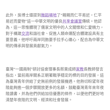
此外，吳博士還提到
舞蹈場地
了“親親而仁平易近，仁平
易近而愛物”這一中華文明的優良
共享會議室
傳統。他認
為，這一思惟體現了儒家文明中的人文關懷和仁愛精力，
對于構建
交流
和諧社會、促進人類命運配合體建設具有主
要意義。他呼吁兩岸同胞要手拉手心連心，配合為中華文
明的傳承與發展貢獻氣力。
臺灣“一國兩制”研討協會理事長蔡東成師
家教
長教師發言
指出，當前兩岸關系正朝著戰爭穩定的標的目的發展，這
為臺灣青年供給了史無前例的發展機遇。他熱切盼望年夜
陸能夠進一個步驟開放更多的名額，鼓勵臺灣青年來年夜
陸讀書，并為他們供給加倍優惠的條件，以便他們更好地
清楚年夜陸的文明、經濟和社會發展。