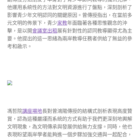
他運用系統性的方法對文明資源進行了盤點，深刻剖析了
影響青少年文明認同的關鍵原因。曾傳授指出，在當前多
元文明的佈景下，青少
家教
年面臨著各種思惟觀念的沖
擊，是以開
會議室出租
展有針對性的認同教導顯得尤為主
要。他提出的這一思緒為兩岸教導任務者供給了無益的參
考和啟示。
馮哲院
講座場地
長對曾鴻陽傳授的結構式剖析表現高度贊
賞，認為這種嚴謹而系統的方式有助于我們更深刻地輿解
文明現象，為文明傳承與發展供給無力支撐。同時，他也
表現盼望兩岸學者能夠進一個步驟加強交通與一起配合，