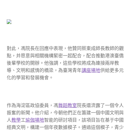
對此，馮院長在回應中表現，他贊同蔡東成師長教師的觀
點，并愿意與相關機構緊密一起配合，配合推動港澳臺僑
後輩學校的開辦。他強調，這些學校將成為連接兩岸教
導、文明和感情的橋梁，為臺灣青年
講座場地
供給更多元
化的學習和發展機會。
作為海淀區政協委員，馮
舞蹈教室
院長還流露了一個令人
振奮的新聞。他介紹，今朝他們正在籌建一個中國文明與
人
教學
工
瑜伽場地
智能的研討項目，該項目旨在基于中國
經典文明，構建一個年夜數據模子。通過這個模子，青少