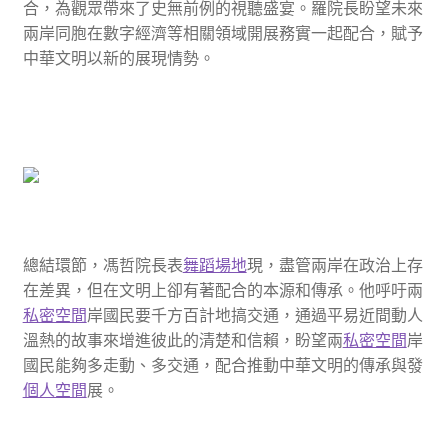
合，為觀眾帶來了史無前例的視聽盛宴。羅院長盼望未來
兩岸同胞在數字經濟等相關領域開展務實一起配合，賦予
中華文明以新的展現情勢。
總結環節，馮哲院長表
舞蹈場地
現，盡管兩岸在政治上存
在差異，但在文明上卻有著配合的本源和傳承。他呼吁兩
私密空間
岸國民要千方百計地搞交通，通過平易近間動人
溫熱的故事來增進彼此的清楚和信賴，盼望兩
私密空間
岸
國民能夠多走動、多交通，配合推動中華文明的傳承與發
個人空間
展。