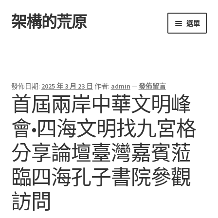
架構的荒原
跳
跳
選單
至
至
導
主
首頁
覽
要
列
內
容
發佈日期:
2025 年 3 月 23 日
作者:
admin
—
發佈留言
首屆兩岸中華文明峰
會•四海文明找九宮格
分享論壇臺灣嘉賓蒞
臨四海孔子書院參觀
訪問