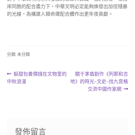
岸同胞的配合盡力下，中華文明必定能夠煥發出加倍殘暴
的光線，為構建人類命運配合體作出更年夜貢獻。
分類: 未分類
文
上
下
躲甜包養價錢在文物里的
關于茅盾創作《列那和吉
一
一
中秋浪漫
地》的時光–文史–找九宮格
章
篇
篇
交流中國作家網
導
文
文
章:
章:
覽
發佈留言