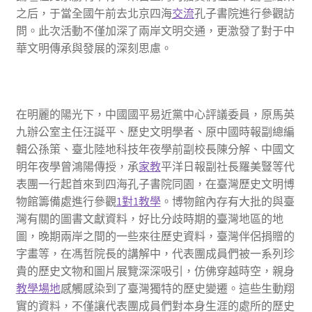
之后，于當全國午前去北京四海
交流
孔子書院進行參觀訪
問。此次活動不僅加深了兩岸文明交通，更激發了對于中
華文明傳承與發展的深刻思慮。
在明麗的陽光下，中國國平易近黨中心評議委員，原馬英
九辦公室主任汪誕平、歷史文明學者、原中國時報副總編
輯公孫策、臺北陸地科技年夜學前副校長陳分解、中國文
明年夜學曾鴻陽傳授，承
家教
平洋日報副社長羅美豎等代
表團一行起首來到四海孔子書院同園，在臺灣歷史文明博
物館籌備處進行參觀
1對1教學
。博物館內存有大批的與臺
灣有關的圖書文獻資料，好比分歧時期的臺灣地區的地
圖，晚期兩岸之間的一些來往歷史資料，臺灣伴侶捐贈的
字畫等，在馮哲院長的講解中，代表團成員們被一系列珍
貴的歷史文物和圖片展覽深深吸引，仿佛穿越時空，親身
教學場地
感觸感染到了臺灣獨特的歷史變遷。這些生動翔
實的資料，不僅讓代表團成員們對本身生涯的處所的歷史