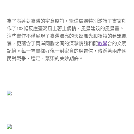
為了表達對臺灣的密意厚誼，籌備處還特別邀請了畫家創
作了108幅反應臺灣風土著土偶情、風景建筑的風景畫。
這些畫作不僅展現了臺灣漂亮的天然風光和獨特的建筑風
貌，更蘊含了兩岸同胞之間的深摯情誼和配
教學
合的文明
記憶。每一幅畫都好像一封密意的廣告信，傳遞著兩岸國
民對戰爭、穩定、繁榮的美妙期許。