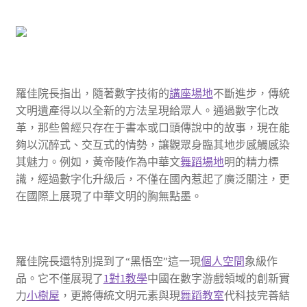
羅佳院長指出，隨著數字技術的
講座場地
不斷進步，傳統
文明遺產得以以全新的方法呈現給眾人。通過數字化改
革，那些曾經只存在于書本或口頭傳說中的故事，現在能
夠以沉醉式、交互式的情勢，讓觀眾身臨其地步感觸感染
其魅力。例如，黃帝陵作為中華文
舞蹈場地
明的精力標
識，經過數字化升級后，不僅在國內惹起了廣泛關注，更
在國際上展現了中華文明的胸無點墨。
羅佳院長還特別提到了“黑悟空”這一現
個人空間
象級作
品。它不僅展現了
1對1教學
中國在數字游戲領域的創新實
力
小樹屋
，更將傳統文明元素與現
舞蹈教室
代科技完善結