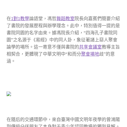
在
1對1教學
論語堂，馮哲
舞蹈教室
院長向嘉賓們簡要介紹
了書院的發展歷程與辦學理念。此中，特別值得一提的是
書院同園的名字由來。據馮院長介紹，“四海孔子書院同
園”之名源于《易經》中的同人卦，象征著諸上惡人聚會
論學的場所。這一寄意不僅與書院的
共享會議室
教導主旨
相契合，更體現了中華文明中“和而分
聚會場地
歧”的意
涵。
在隨后的交通環節中，來自臺灣中國文明年夜學的曾鴻陽
副傳授分送朋友了本身對于青少年認同教導的獨到見解。