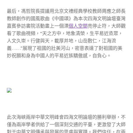
最后，馮哲院長提議用北京文禮經典學校教師周應之師長
教師創作的國風歌曲《中國頌》為本次四海文明論壇臺灣
嘉賓參訪書院活動畫上一個漂
個人空間
亮停止符，大師觀
看了歌曲視頻，“天之方中，地象清榮，生平易近烝眾，
人文久崇。行健與天，載厚并地，山岳敷仁，江海流
義……”展現了祖國的壯美河山，密意表達了對祖國的美
妙祝願和身為中國人的平易近族驕傲感，自負心。
此次海峽兩岸中華文明峰會四海文明論壇的勝利舉辦，不
僅為兩岸學者供給了一個深刻交通的平臺，更激發了大師
對于中華文明傳承與發展的思慮與實踐。我們信任，在兩