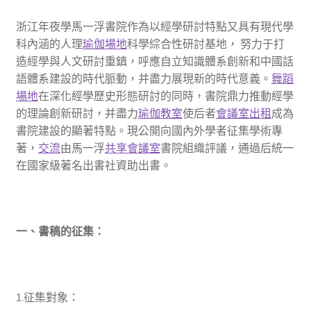
浙江年夜學馬一浮書院作為以經學研討特點又具有現代學
科內涵的人理
瑜伽場地
科學綜合性研討基地， 努力于打
造經學與人文研討重鎮，呼應自立知識體系創新和中國話
語體系建設的時代脈動，并盡力展現新的時代意義。
舞蹈
場地
在深化經學歷史形態研討的同時，書院鼎力推動經學
的理論創新研討，并盡力
瑜伽教室
使后者
會議室出租
成為
書院建設的顯著特點。現公開向國內外學者征集學術專
著，
交流
由馬一浮
共享會議室
書院組織評議，通過后統一
在國家級著名出書社資助出書。
一、書稿的征集：
1.征集對象：