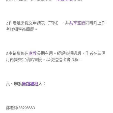
2.作者還需提交申請表（下附），并
共享空間
同時附上作
者詳細學術簡歷。
3.本征集佈告
家教
長期有用。經評審通過后，作者在三個
月內提交定稿給書院，以便進進出書流程。
六、聯系
舞蹈場地
人：
鄭老師 88208553