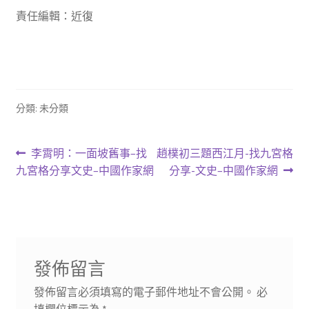
責任編輯：近復
分類: 未分類
文
上
下
李霄明：一面坡舊事–找
趙樸初三題西江月-找九宮格
一
一
九宮格分享文史–中國作家網
分享-文史–中國作家網
章
篇
篇
導
文
文
章:
章:
覽
發佈留言
發佈留言必須填寫的電子郵件地址不會公開。
必
填欄位標示為
*