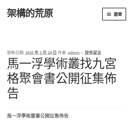
架構的荒原
跳
跳
選單
至
至
導
主
首頁
覽
要
列
內
容
發佈日期:
2025 年 3 月 24 日
作者:
admin
—
發佈留言
馬一浮學術叢找九宮
格聚會書公開征集佈
告
馬一浮學術叢書公開征集佈告