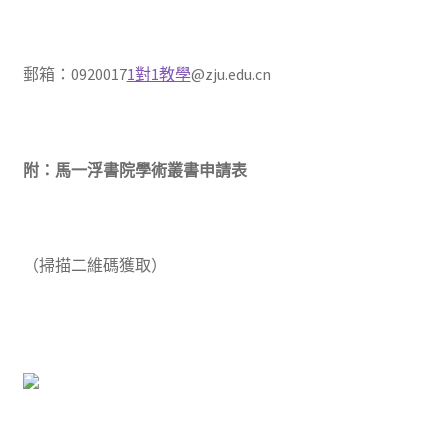
郵箱：0920017
1對1教學
@zju.edu.cn
附：馬一浮書院學術叢書申請表
（掃描二維碼獲取）