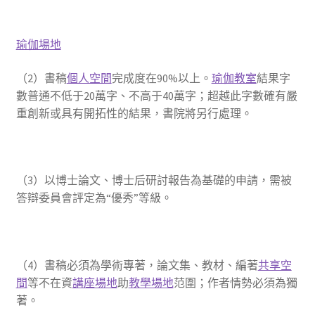
瑜伽場地
（2）書稿
個人空間
完成度在90%以上。
瑜伽教室
結果字
數普通不低于20萬字、不高于40萬字；超越此字數確有嚴
重創新或具有開拓性的結果，書院將另行處理。
（3）以博士論文、博士后研討報告為基礎的申請，需被
答辯委員會評定為“優秀”等級。
（4）書稿必須為學術專著，論文集、教材、編著
共享空
間
等不在資
講座場地
助
教學場地
范圍；作者情勢必須為獨
著。