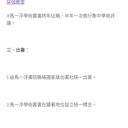
瑜伽教室
4.馬一浮學術叢書終年征稿，半年一次進行集中學術評
議。
三、出書：
1.由馬一浮書院聯絡國家級出書社統一出書。
2.馬一浮學術叢書在顯著地位設立統一標志。