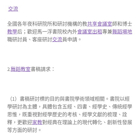
交流
全國各年夜科研院所和研討機構的教
共享會議室
師和博士
教學
后；歡迎馬一浮書院校內外
會議室出租
專兼
舞蹈場地
職研討員、客座研討
交流
員申請。
2.
舞蹈教室
書稿請求：
（1）書稿研討標的目的與書院學術領域相關。書院以經
學研討為主體，具體包含五經、四書、經學史、傳統經學
思惟，既重視對經學歷史的考核、經學文獻的梳理、詮
釋，更歡迎
家教
對經典在理論上的現代轉化、創新性發展
等方面的研討。