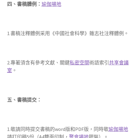
四、書稿體例：
瑜伽場地
1.書稿注釋體例采用《中國社會科學》雜志社注釋體例。
2.專著須含有參考文獻、關鍵
私密空間
術語索引
共享會議
室
。
五、書稿提交：
1.敬請同時提交書稿的word版和PDF版，同時敬
瑜伽場地
請打印稿5份（A4雙面印制，
聚會場地
膠裝）。