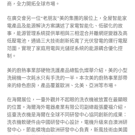
商，全力開拓全球市場。
在廣交會另一位“老朋友”美的集團的展位上，全屋智能家
電產品及能源解決方案講述了家電智能化、低碳化的故
事，能源管理系統提供單相與三相混合并離網逆變器及高
低壓電池，通過三大技術創新拓寬了光伏發電的運行電壓
范圍，實現了家庭用電與光儲逆系統的能源耦合優化控
制。
美的廚熱事業部硬物洗護產品總監仇燦華介紹，美的小型
洗碗機一次耗水只有手洗的一半。本次美的廚熱事業部帶
來的綠色廚房，產品覆蓋歐洲、北美、亞洲等市場。
在海爾展位，一臺外觀并不起眼的洗衣機被放置在最顯眼
的位置。海爾海外電器產業有限公司副總裁張慶福介紹，
這臺洗衣機是海爾在全球不同研發中心協同創新的成果：
洗衣機軟硬件由中國研發中心設計，電機升級來自澳洲研
發中心，節能模塊由歐洲研發中心負責，新風技術由美國