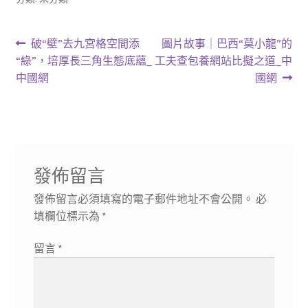
文
上
下
破“壁”去九宮格空間添
圖片故事｜巴西“莫小龍”的
一
一
“綠”，培厚長三角生態底蘊_
工夫查包養網站比擬之道_中
章
篇
篇
中國網
國網
導
文
文
章:
章:
覽
發佈留言
發佈留言必須填寫的電子郵件地址不會公開。
必
填欄位標示為
*
留言
*