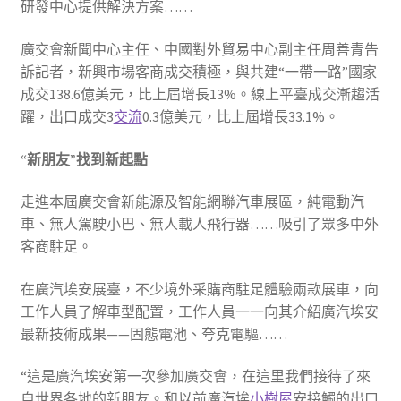
研發中心提供解決方案……
廣交會新聞中心主任、中國對外貿易中心副主任周善青告
訴記者，新興市場客商成交積極，與共建“一帶一路”國家
成交138.6億美元，比上屆增長13%。線上平臺成交漸趨活
躍，出口成交3
交流
0.3億美元，比上屆增長33.1%。
“新朋友”找到新起點
走進本屆廣交會新能源及智能網聯汽車展區，純電動汽
車、無人駕駛小巴、無人載人飛行器……吸引了眾多中外
客商駐足。
在廣汽埃安展臺，不少境外采購商駐足體驗兩款展車，向
工作人員了解車型配置，工作人員一一向其介紹廣汽埃安
最新技術成果——固態電池、夸克電驅……
“這是廣汽埃安第一次參加廣交會，在這里我們接待了來
自世界各地的新朋友。和以前廣汽埃
小樹屋
安接觸的出口