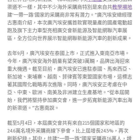
渠道不一樣，其中不少海外采購商特別是來自共
教學場地
建‘一帶一路’國家的采購商非常有潛力。”廣汽埃安總經理
古惠南介紹，本次廣汽埃安攜首款實現量產的國產電動超
跑及旗下主力車型亮相廣交會新能源及智能網聯汽車展
區，全方位向世界展示智能網聯新能源汽車的創新成果。
去年9月，廣汽埃安在泰國上市，正式進入東南亞市場。
今年，廣汽埃安海外銷量有望突破3萬輛，品牌出海迎來
重大機遇。截至目前，廣汽埃安已進駐泰國、馬來西亞、
新加坡、柬埔寨、越南、菲律賓等東盟國家市場，這標志
著其國際化戰略再次進階。同時，廣汽埃安正考慮在中
亞、中東、歐洲、南美及非洲建立生產基地。“從本屆開
始，我們將堅持參加廣交會，進一步拓寬新能源汽車出海
的新渠道。”古惠南說。
截至5月4日，本屆廣交會共有來自215個國家和地區的
24.6萬名境外采購商線下參會，比上屆增長24.5%，再次
刷新紀錄。其中，共建“一帶一路”國家采購商16萬人，增