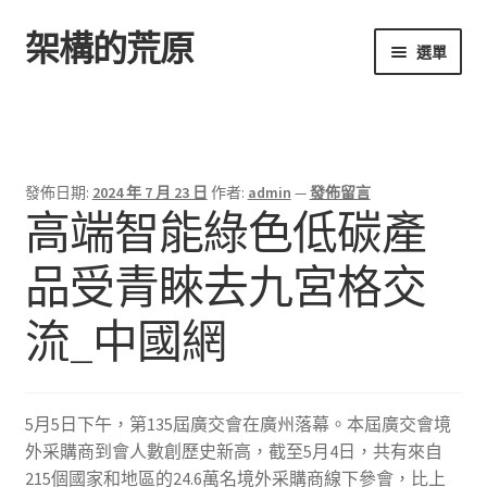
架構的荒原
跳
跳
選單
至
至
導
主
首頁
覽
要
列
內
容
發佈日期:
2024 年 7 月 23 日
作者:
admin
—
發佈留言
高端智能綠色低碳產
品受青睞去九宮格交
流_中國網
5月5日下午，第135屆廣交會在廣州落幕。本屆廣交會境
外采購商到會人數創歷史新高，截至5月4日，共有來自
215個國家和地區的24.6萬名境外采購商線下參會，比上