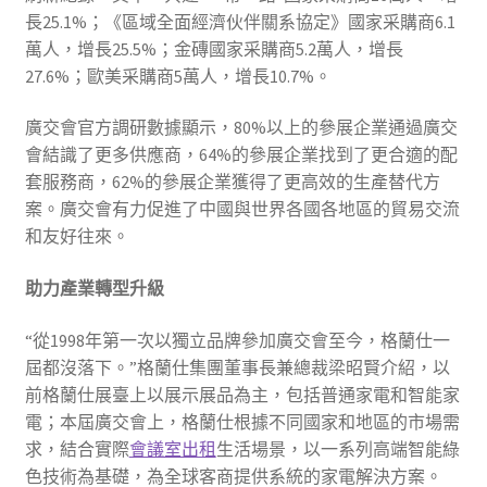
長25.1%；《區域全面經濟伙伴關系協定》國家采購商6.1
萬人，增長25.5%；金磚國家采購商5.2萬人，增長
27.6%；歐美采購商5萬人，增長10.7%。
廣交會官方調研數據顯示，80%以上的參展企業通過廣交
會結識了更多供應商，64%的參展企業找到了更合適的配
套服務商，62%的參展企業獲得了更高效的生產替代方
案。廣交會有力促進了中國與世界各國各地區的貿易交流
和友好往來。
助力產業轉型升級
“從1998年第一次以獨立品牌參加廣交會至今，格蘭仕一
屆都沒落下。”格蘭仕集團董事長兼總裁梁昭賢介紹，以
前格蘭仕展臺上以展示展品為主，包括普通家電和智能家
電；本屆廣交會上，格蘭仕根據不同國家和地區的市場需
求，結合實際
會議室出租
生活場景，以一系列高端智能綠
色技術為基礎，為全球客商提供系統的家電解決方案。