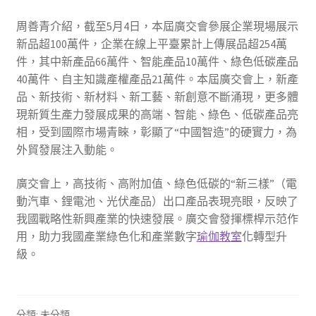
周善青介紹，截至5月4日，本屆廣交會參展企業現場展示
新品超100萬件，企業在線上平臺累計上傳展品超254萬
件，其中新產品66萬件、智能產品10萬件、綠色低碳產品
40萬件、自主知識產權產品21萬件。本屆廣交會上，新產
品、新技術、新材料、新工藝、新創意不斷涌現，更多體
現新質生產力發展成果的高端、智能、綠色、低碳產品亮
相，受到國際市場青睞，彰顯了“中國智造”的硬實力，為
外貿發展注入動能。
廣交會上，高技術、高附加值、綠色低碳的“新三樣”（電
動汽車、鋰電池、光伏產品）出口產品表現亮眼，反映了
我國戰略性新興產業的快速發展。廣交會發揮標桿示范作
用，助力我國產業綠色化和產業數字
瑜伽教室
化轉型升
級。
分類: 未分類