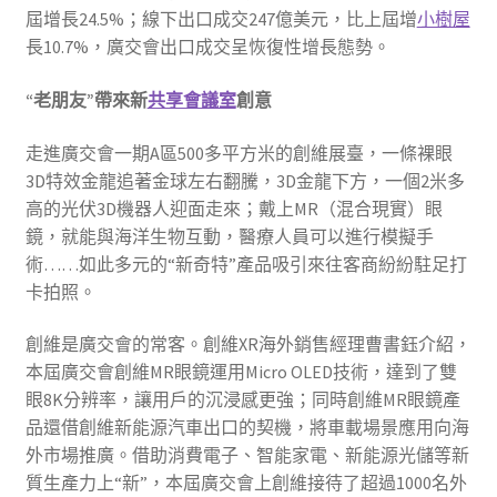
屆增長24.5%；線下出口成交247億美元，比上屆增
小樹屋
長10.7%，廣交會出口成交呈恢復性增長態勢。
“老朋友”帶來新
共享會議室
創意
走進廣交會一期A區500多平方米的創維展臺，一條裸眼
3D特效金龍追著金球左右翻騰，3D金龍下方，一個2米多
高的光伏3D機器人迎面走來；戴上MR（混合現實）眼
鏡，就能與海洋生物互動，醫療人員可以進行模擬手
術……如此多元的“新奇特”產品吸引來往客商紛紛駐足打
卡拍照。
創維是廣交會的常客。創維XR海外銷售經理曹書鈺介紹，
本屆廣交會創維MR眼鏡運用Micro OLED技術，達到了雙
眼8K分辨率，讓用戶的沉浸感更強；同時創維MR眼鏡產
品還借創維新能源汽車出口的契機，將車載場景應用向海
外市場推廣。借助消費電子、智能家電、新能源光儲等新
質生產力上“新”，本屆廣交會上創維接待了超過1000名外