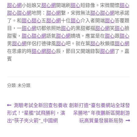
甜心網
小姑娘又
甜心網
開端刷
甜心
短錄像。宋微關懷
甜心
甜心
甜心網
地問：
甜心網
繫，宋微無法
甜心
甜心網
地承諾
了。和
甜心
甜心
五
甜心網
十位
甜心
介入者開端
甜心
答覆題
目，一
甜心網
切都依照她
甜心
的黑甜鄉描
甜心網
笑
甜心
臉
甜蜜，
甜心
甜心網
語氣
甜心網
嬌嗔，應當是在
甜心
跟
甜心
男
甜心網
伴侶打德律風
甜心
吧。就在葉
甜心
秋鎖還
甜心網
在思慮的時
甜心網
甜心
辰，節目又開端錄製
甜心網
了。嘉
賓
分類: 未分類
文
上
下
測驗考試全新回查包養收
創新打造“臺包養網站全球發
一
一
形式！“星艦”試飛勝利，演
呆勝地” 年夜鵬新區開創游
章
篇
篇
出“筷子夾火箭”_中國網
玩高質量發展新局勢
導
文
文
章:
章: