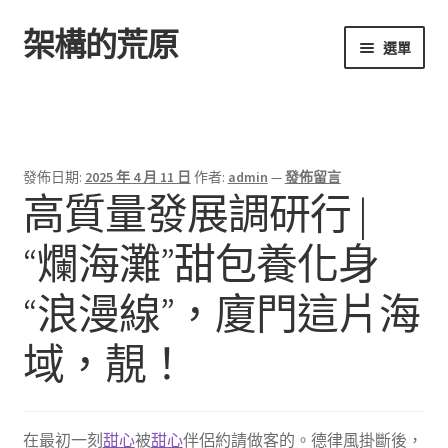
架構的荒原
跳
跳
選單
至
至
導
主
首頁
覽
要
列
內
容
發佈日期:
2025 年 4 月 11 日
作者:
admin
—
發佈留言
高質量發展調研行 |
“爛海灘”甜包養化身
“浪漫線”，廈門這片海
域，靚！
在最初一刻
甜心
被
甜心
伴侶約請做客的。德律風掛斷後，