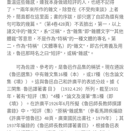
重溫這些雜感，連我本身做過短評的人，也絕不記得
了。”“兩年來所作的雜文，除登在《不受拘束談》上者
外，簡直都在這里面；書的序跋，卻只選了自認為還有幾
句可取的幾篇。”（第4卷428頁）不丟臉出，第一，以上
諸文中的“雜文”，系“泛稱”，含“雜集”即“雜體文字”“其他
體裁”等意思，不是作為“特稱”的一種文體的專名。第
二，作為“特稱”（文體專名）的“雜文”，即古代寄義及用
法，魯迅那時名之曰“短評”，或稱“雜感”。
可為佐證、參考的，是魯迅作品集的稱號。現在通說
《魯迅選集》中有雜文集16種（本），或17種（包含論文
集《墳》）。這與魯迅自己和許廣平的表述分歧。據《
三閑集 · 魯迅譯著書 目 》（1932.4.29）所列，截至1931
年，著有“短評（集）”4種，“論文及漫筆”集1種（即
《墳》）。在許廣平1926年6月所擬《魯迅師長教師撰譯
書錄》中，“短評（集）”原稱“雜感集”（參看馬蹄疾編錄
《許廣平憶魯迅》48頁，廣東國民出書社，1979年）；其
1937年編錄的《魯迅師長教師譯著書目》，根據魯迅表