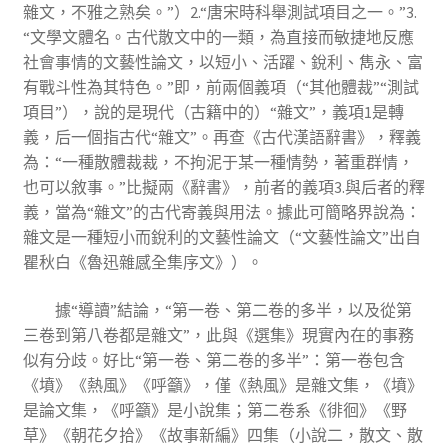
雜文，不雅之熟矣。”）2.“唐宋時科舉測試項目之一。”3.
“文學文體名。古代散文中的一類，為直接而敏捷地反應
社會事情的文藝性論文，以短小、活躍、銳利、雋永、富
有戰斗性為其特色。”即，前兩個義項（“其他體裁”“測試
項目”），說的是現代（古籍中的）“雜文”，義項1是轉
義，后一個指古代“雜文”。再查《古代漢語辭書》，釋義
為：“一種散體裁裁，不拘泥于某一種情勢，著重群情，
也可以敘事。”比擬兩《辭書》，前者的義項3.與后者的釋
義，當為“雜文”的古代寄義與用法。據此可簡略界說為：
雜文是一種短小而銳利的文藝性論文（“文藝性論文”出自
瞿秋白《魯迅雜感全集序文》）。
據“導讀”結論，“第一卷、第二卷的多半，以及從第
三卷到第八卷都是雜文”，此與《選集》現實內在的事務
似有分歧。好比“第一卷、第二卷的多半”：第一卷包含
《墳》《熱風》《呼籲》，僅《熱風》是雜文集，《墳》
是論文集，《呼籲》是小說集；第二卷系《徘徊》《野
草》《朝花夕拾》《故事新編》四集（小說二，散文、散