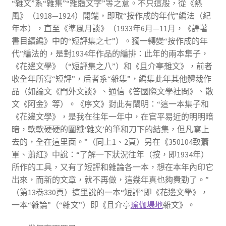
“雜文”系“雜集”“雜體文字”等之意。不只這般，從《熱
風》（1918—1924）開端，即取“按作成的年代”編法（紀
年本），直至《準風月談》（1933年6月—11月，《譯著
書目續編》中的“短評集之七”）。獨一轉變“按作成的年
代”編法的，是對1934年作品的編排：此年的兩本集子，
《花邊文學》（“短評集之八”）和《且介亭雜文》，前者
收全年所寫“短評”，后者系“雜集”，編集此年其他體裁作
品（如論文《門外文談》、通信《答國際文學社問》、散
文《阿金》等）。《序文》對此有闡明：“這一本集子和
《花邊文學》，是我在往年一年中，在官平易近的明明暗
暗，軟軟硬硬的圍殲‘雜文’的筆和刀下的結集，但凡寫上
去的，全在這里面。”（同上1、2頁）另在《350104致蕭
軍、蕭紅》中說：“了解一下狀況往年（按，即1934年）
所作的工具，又有了短評和雜論各一本，想在本年內印它
出來，而新的文章，就不再做，這幾年真也夠費勁了。”
（第13卷330頁）這里說的一本“短評”即《花邊文學》，
一本“雜論”（“雜文”）即《且介亭
瑜伽場地
雜文》。