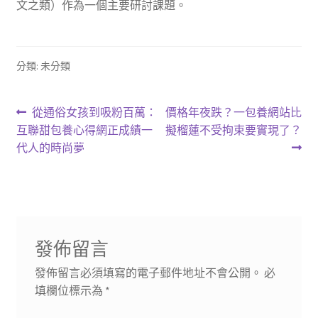
文之類）作為一個主要研討課題。
分類: 未分類
文
上
下
從通俗女孩到吸粉百萬：
價格年夜跌？一包養網站比
一
一
互聯甜包養心得網正成績一
擬榴蓮不受拘束要實現了？
章
篇
篇
代人的時尚夢
導
文
文
章:
章:
覽
發佈留言
發佈留言必須填寫的電子郵件地址不會公開。
必
填欄位標示為
*