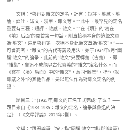
期）。
文稱：“魯迅對雜文的定名，計有：短評、雜感、雜
論、談吐、短文、漫筆、雜文等。”“此中，最罕見的定名
重要有三種：短評、雜感、雜文。”“在《墳》的‘寫在
《墳》后面’的開首第一句話，則直接稱本身的這些文章
為‘雜文’，這是魯迅第一次稱本身此類文章為‘雜文’。”——
可會商者，“雜文”的古代寄義及用法，始于1934年9月“圍
殲‘雜文’”的論爭，此前的“雜文”只要轉義（古義），即
“雜集”，魯迅不成能以古代寄義的“雜文”定名什么。而
《寫在〈墳〉后面》中的“雜文”，意同“雜集”，指“小說
雜感之外”的其他作品，是以無法作為對雜文定名的例
證。
題目三：“(1935年)雜文的正名正式完成”了么？ ——
題目來自《1934-1935：雜文的定名、論爭與魯迅的決
定》（《文學評論》2023年2期）。
文稱：“跟著論爭（按，指“圍殲‘雜文’”挑起的論爭）