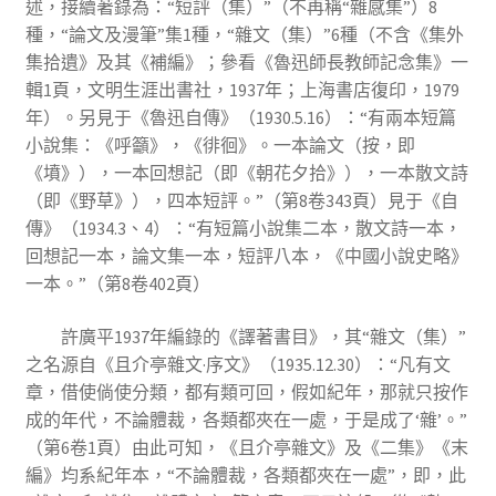
述，接續著錄為：“短評（集）”（不再稱“雜感集”）8
種，“論文及漫筆”集1種，“雜文（集）”6種（不含《集外
集拾遺》及其《補編》；參看《魯迅師長教師記念集》一
輯1頁，文明生涯出書社，1937年；上海書店復印，1979
年）。另見于《魯迅自傳》（1930.5.16）：“有兩本短篇
小說集：《呼籲》，《徘徊》。一本論文（按，即
《墳》），一本回想記（即《朝花夕拾》），一本散文詩
（即《野草》），四本短評。”（第8卷343頁）見于《自
傳》（1934.3、4）：“有短篇小說集二本，散文詩一本，
回想記一本，論文集一本，短評八本，《中國小說史略》
一本。”（第8卷402頁）
許廣平1937年編錄的《譯著書目》，其“雜文（集）”
之名源自《且介亭雜文·序文》（1935.12.30）：“凡有文
章，借使倘使分類，都有類可回，假如紀年，那就只按作
成的年代，不論體裁，各類都夾在一處，于是成了‘雜’。”
（第6卷1頁）由此可知，《且介亭雜文》及《二集》《末
編》均系紀年本，“不論體裁，各類都夾在一處”，即，此