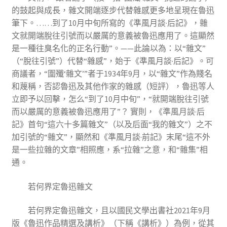
的鼓起與成長，雜文開端逐步代替雜感更多地呈現在魯迅
筆下。……到了10月中旬所寫的《準風月談·后記》，雜
文就開端脫往引號而以嚴厲的意義被魯迅應用了。這顯然
是一種往臭名化的正名行動”。——此論以為：以“雜文”
（“脫往引號”）代替“雜感”，始于《準風月談·后記》。可
商議者，“圍殲‘雜文’”者于1934年9月，以“雜文”作為賤名
和蔑稱，否認魯迅及其他作家的雜感（短評），魯迅等人
立即予以回擊，怎么“到了10月中旬”，“就開端脫往引號
而以嚴厲的意義被魯迅應用了”？ 實則，《準風月談·后
記》首句“這六十多篇雜文”（以及后面“我的雜文”）之不
加引號的“雜文”，顯然和《準風月談·前記》末尾“這不外
是一些拉雜的文章”相照應，系“拉雜”之意，和“雜集”相
通。
若何界定魯迅雜文
若何界定魯迅雜文，且以國民文學出書社2021年9月
版《魯迅作品精選及講析》（下稱《講析》）為例，從其