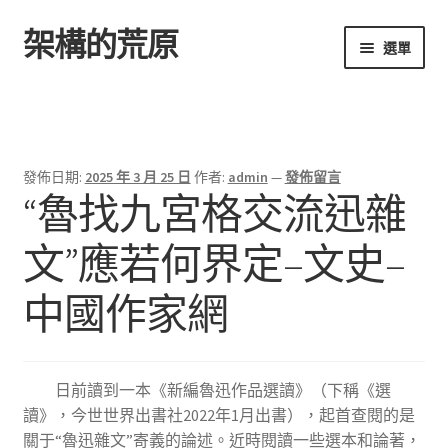
架構的荒原
跳
跳
選單
至
至
導
主
首頁
覽
要
列
內
容
發佈日期:
2025 年 3 月 25 日
作者:
admin
—
發佈留言
“魯找九宮格交流迅雜
文”應若何界定–文史–
中國作家網
日前讀到一本《新編魯迅作品選讀》（下稱《選
讀》，今世世界出書社2022年1月出書），起首查閱的是
關于“魯迅雜文”寄義的論述。近時閱讀一些選本和論著，