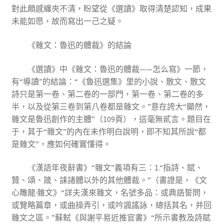
對此頗感纏夾不清，盼望從《選讀》取得清楚認知，成果
未能如愿，故而寫出一己之疑。
《雜文：魯迅的體裁》的結論
《選讀》中《雜文：魯迅的體裁——怎么寫》一節，
有“導讀”的結論：“《魯迅選集》里的小說、散文、散文
詩只是第一卷、第二卷的一部門，第一卷、第二卷的多
半，以及從第三卷到第八卷都是雜文。”意在誇大“顯然，
雜文是魯迅創作的主體”（109頁），這毫無貳言。題目在
于，其于“雜文”的內在未作明白說明，即不知其所說“都
是雜文”，應如何確實懂得。
《漢語年夜辭書》“雜文”義項有三：1.“指詩、賦、
贊、頌、箴、誄諸體以外的其他體裁。”（書證是，《文
心雕龍·雜文》“詳夫漢來雜文，名號多品：或典誥誓問，
或覽略篇章，或曲操弄引，或吟諷謠詠，總括其名，并回
雜文之區。”蘇軾《與謝平易近推官書》“所示書教及詩賦