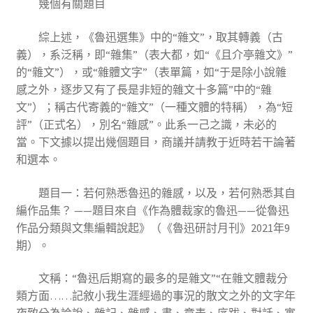
幾個有關題目
綜上述，《魯迅選集》中的“雜文”，取其轉義（古
義），系泛稱，即“雜集”（表大都，如“《且介亭雜文》”
的“雜文”），或“雜體文字”（表單篇，如“于是除小說雜
感之外，逐步又有了長是非短的雜文十多篇”中的“雜
文”）；稱古代寄義的“雜文”（一種文體的特稱），為“短
評”（正式名），別名“雜感”。此系一己之識，未必的
當。下文據以提出幾個題目，商議并請教于近時若干論著
和選本。
題目一：若何熟悉魯迅的雜感，以及，若何熟悉其自
編作品集？ ——題目來自《作為體裁家的魯迅——從魯迅
作品分類與文集編輯說起》（《魯迅研討月刊》2021年9
期）。
文稱：“魯迅后期寫的最多的是雜文”“在雜文體裁分
類方面……記敘小我生涯經過的事況的散文之外的文字年