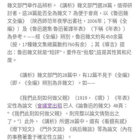
雜文部門舉作品辨析。《講析》雜文部門選28篇，值得研
討者，這28篇能否全為雜文？ 為便于會商，以《魯迅雜
文全編》（陜西師范年夜學出書社，2006年；下稱《全
編》）及《魯迅選集·魯迅著譯年表》（下稱《年表》）
為參考。——經《全編》辨別，魯迅雜文約有450余篇
（按，17種雜文集總篇數約760有余）；其《導言》提
出：魯迅雜文就是“短評”，要件在“批駁”,這是其性質和尺
度。
《講析》雜文部門的28篇中，有12篇不見于《全編》
（即，《全編》辨別為非雜文）。如——
《我們此刻如何做父親》（1919，《墳》）《年表》
定性為論文（
會議室出租
巴人《論魯迅的雜文》48頁：
“《我們此刻如何做父親》，則完整以論文情勢出之
了。”）此外，《講析》所選28篇中，還有《看鏡有感》
《燈下短文》《門外文談》《病后雜談》等為論文（內在
的事務著重于確定性立論）。