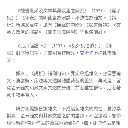
《魏晉風采及文章與藥及酒之關系》（1927，《罷了
集》）《年表》闡明此篇為演講，不決性為雜文。《講
析》所選28篇中，還有《無聲的中國》《唸書雜談》《文
藝與政治的邪路》《關于常識階層》等系演講辭。
《北京箋譜·序》（1933，《集外集拾遺》）《年
表》對序後記字，只闡明寫作時光，
交流
均不決性為雜
文。
據以上《講析》諸例可知，界定魯迅雜文，應留意論
文、演講辭、序跋等文體與雜體裁裁的差別。再就是，留
意區分雜文和散文兩文體的分歧：前者重在群情，后者著
意于敘事寫人。
研討和編選魯迅雜文，不成疏忽雜文的內在，要認準
對象；區分雜文與其他文體之間的差別，不宜混淆。魯學
界似應將“魯迅作品的體裁分類研討”（如，哪些作品是雜