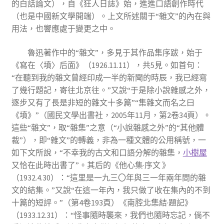
的白話論文），自《狂人日誌》始，進進口語創作時代
（也是中國新文學開端）。上文所述關于“雜文”的內在與
用法，也響應處于變更之中。
魯迅著作中的“雜文”，多見于其作品集序跋，始于
《寫在〈墳〉后面》（1926.11.11），共5見。如首句：
“在聽到我的雜文曾經印成一半的新聞的時辰，我已經寫
了幾行題記，寄往北京往。”又說“于是除小說雜感之外，
逐步又有了長是非短的雜文十多篇”“集雜文而名之曰
《墳》”（國民文學出書社，2005年11月，第2卷34頁）。
這些“雜文”，取“雜集”之意（“小說雜感之外”的“其他體
裁”），即“雜文”的轉義，非為一種文體的公用稱號，一
如下文所說，“不幸我的古文和口語分解的雜集，
小樹屋
又恰在此時出書了”。其后的《他心集·序文 》
（1932.4.30）：“這里是一九三〇年與三一年兩年間的雜
文的結集。”又說“在這一年內，我只做了收在集內的不到
十篇的短評。”（第4卷193頁）《南腔北集結·題記》
（1933.12.31）：“怪事隨時襲來，我們也隨時忘記，倘不