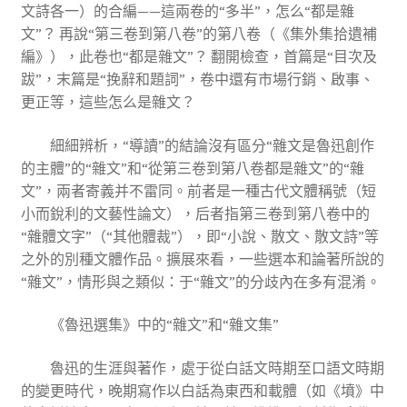
文詩各一）的合編——這兩卷的“多半”，怎么“都是雜
文”？ 再說“第三卷到第八卷”的第八卷（《集外集拾遺補
編》），此卷也“都是雜文”？ 翻開檢查，首篇是“目次及
跋”，末篇是“挽辭和題詞”，卷中還有市場行銷、啟事、
更正等，這些怎么是雜文？
細細辨析，“導讀”的結論沒有區分“雜文是魯迅創作
的主體”的“雜文”和“從第三卷到第八卷都是雜文”的“雜
文”，兩者寄義并不雷同。前者是一種古代文體稱號（短
小而銳利的文藝性論文），后者指第三卷到第八卷中的
“雜體文字”（“其他體裁”），即“小說、散文、散文詩”等
之外的別種文體作品。擴展來看，一些選本和論著所說的
“雜文”，情形與之類似：于“雜文”的分歧內在多有混淆。
《魯迅選集》中的“雜文”和“雜文集”
魯迅的生涯與著作，處于從白話文時期至口語文時期
的變更時代，晚期寫作以白話為東西和載體（如《墳》中