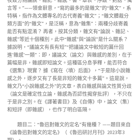
夜致分為論說、雜記、雜感、書、章表、序跋、對話、寓
言等。”——領會辭意，“寫的最多的是雜文”的“雜文”，系
特稱，指作為文體專名的古代寄義“雜文”；“雜文體裁分
類方面”的“雜文”，是泛稱，意為“雜集”：兩種分歧寄義
能否有點混淆？ 再者，按其分類，雜文有“論說、雜記、
雜感”等近十個種別，此中“雜感”與“論說”是什么關系？
據說明，“議論文有長有短”“把議論文中較短的篇什回
進’雜感’一類”：即，議論文（論文）與雜感的差別，在于
篇幅是非，雜感即短論文。這種區分息爭釋，能否符合
《選集》現實？ 據《寫在〈墳〉后面》，“于是除小說雜
感之外，逐步又有了長是非短的雜文十多篇”。這是說，
雜文乃“小說雜感之外”的文章，表白雜感與論文性質分歧
（論文是確定性立論，雜感為否認性揭穿批評），不只在
于是非之別。在《譯著書目》及《自傳》中，論文（集）
和短評（即雜感），也作了明白區隔。
題目二：“魯迅對雜文的定名”有幾種？ ——題目來自
《論魯迅對雜文的定名》（《魯迅研討月刊》2023年3