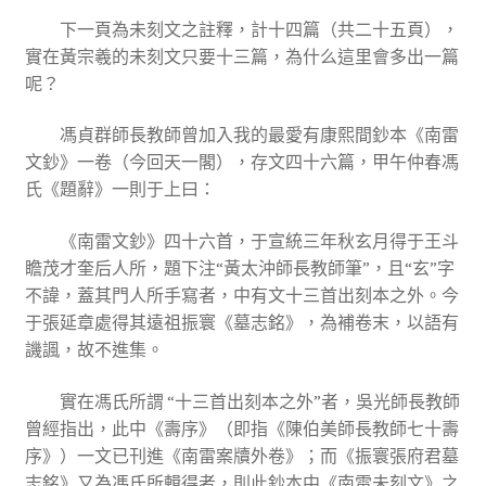
下一頁為未刻文之註釋，計十四篇（共二十五頁），
實在黃宗羲的未刻文只要十三篇，為什么這里會多出一篇
呢？
馮貞群師長教師曾加入我的最愛有康熙間鈔本《南雷
文鈔》一卷（今回天一閣），存文四十六篇，甲午仲春馮
氏《題辭》一則于上曰：
《南雷文鈔》四十六首，于宣統三年秋玄月得于王斗
瞻茂才奎后人所，題下注“黃太沖師長教師筆”，且“玄”字
不諱，蓋其門人所手寫者，中有文十三首出刻本之外。今
于張延章處得其遠祖振寰《墓志銘》，為補卷末，以語有
譏諷，故不進集。
實在馮氏所謂 “十三首出刻本之外”者，吳光師長教師
曾經指出，此中《壽序》（即指《陳伯美師長教師七十壽
序》）一文已刊進《南雷案牘外卷》；而《振寰張府君墓
志銘》又為馮氏所輯得者，則此鈔本中《南雷未刻文》之