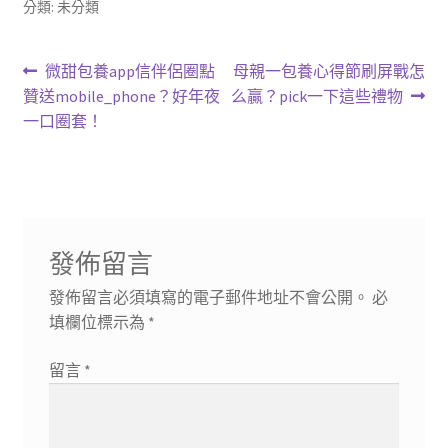
分類: 未分類
文
上
下
微甜包養app信伴侶圈點
母親一包養心得節刷屏戰怎
一
一
贊送mobile_phone？好年夜
么贏？pick一下這些禮物
章
篇
篇
一口圈套！
導
文
文
章:
章:
覽
發佈留言
發佈留言必須填寫的電子郵件地址不會公開。
必
填欄位標示為
*
留言
*