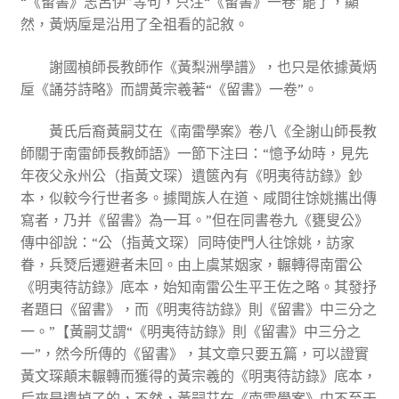
“《留書》志呂伊”等句，只注“《留書》一卷”罷了，顯
然，黃炳垕是沿用了全祖看的記敘。
謝國楨師長教師作《黃梨洲學譜》，也只是依據黃炳
垕《誦芬詩略》而謂黃宗羲著“《留書》一卷”。
黃氏后裔黃嗣艾在《南雷學案》卷八《全謝山師長教
師關于南雷師長教師語》一節下注曰：“憶予幼時，見先
年夜父永州公（指黃文琛）遺篋內有《明夷待訪錄》鈔
本，似較今行世者多。據聞族人在道、咸間往馀姚攜出傳
寫者，乃并《留書》為一耳。”但在同書卷九《甕叟公》
傳中卻說：“公（指黃文琛）同時使門人往馀姚，訪家
眷，兵燹后遷避者未回。由上虞某姻家，輾轉得南雷公
《明夷待訪錄》底本，始知南雷公生平王佐之略。其發抒
者題曰《留書》，而《明夷待訪錄》則《留書》中三分之
一。”【黃嗣艾謂“《明夷待訪錄》則《留書》中三分之
一”，然今所傳的《留書》，其文章只要五篇，可以證實
黃文琛顛末輾轉而獲得的黃宗羲的《明夷待訪錄》底本，
后來是遺掉了的，不然，黃嗣艾在《南雷學案》中不至于