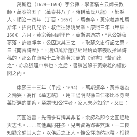
萬斯選（1629—1694）字公擇，學者稱白云師長教
師，萬泰第五子（萬泰共八子，時稱萬氏八龍），鄞縣
人。順治十四年（丁酉，1657），萬泰卒，黃宗羲寓札萬
斯年，招萬氏兄弟、叔侄往馀姚受業。康熙三年（甲辰，
1664）六月，黃宗羲回到里門，萬斯選過訪，“見公詩稿
寥落，許寫凈本，公因汰其三之二，取蘇文忠行記之意，
曰《南雷詩歷》”，則知萬斯選已經是給黃宗羲收拾過詩
稿的，那么在康熙十二年將黃宗羲的《留書》“釐而出
之”，亦為道理中事也。之后，書稿當躲于黃宗羲的續鈔
閣之內。
康熙三十三年（甲戌，1694），萬斯選卒，黃宗羲為
之慟哭，為作《墓志銘》，用王陽明與徐曰仁來比本身與
萬斯選的關系，至謂“知公擇者，家人未必如余”。又曰：
河圖洛書，先儒多有辨其非者，余認為即今之圖經地
輿志也。……其他異同甚多，見者訾為郢書燕說，一二良
知勸余躲其大言，以俟后之正人。惟公擇渙然冰釋，相視