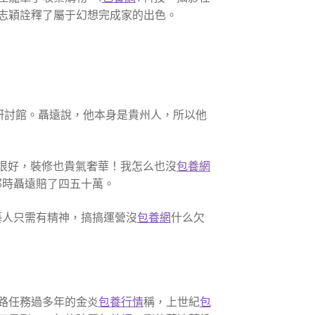
志穎詮釋了屬于幻想完成家的出色。
研討館。聶遠說，他本身是貴州人，所以他
很好，裝修也貴氣奢華！我怎么也沒
包養網
那時聶遠賠了四五十萬。
人只需有精神，搞搞運營沒
包養網
什么欠
路任務過多年的金炎
包養行情
稱，上世紀
包