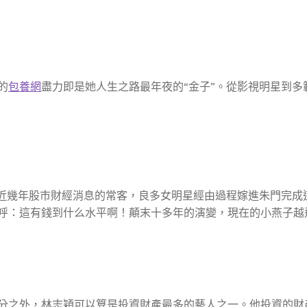
的
包養網
盡力即是她人生之路最年夜的“金子”。從影視明星到多
近幾年股市財經消息的常客，良多女明星經由過程嫁進朱門完成
友直呼：這有錢到什么水平啊！顛末十多年的演變，現在的小燕子越
分之外，林志穎可以算是投資財產最多的藝人之一。他投資的財