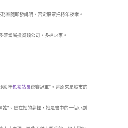
任務室隨即發講明，否定股票把持年夜案。
多確當屬投資類公司，多達14家。
炒股年
包養站長
夜賽冠軍”。這原來是股市的
闢謠”。然在她的夢裡，她是書中的一個小副