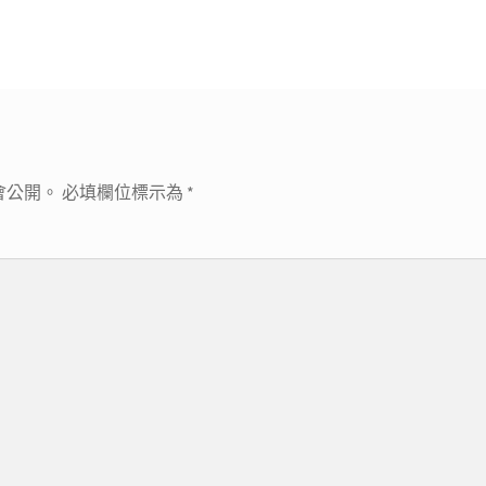
篇
文
章:
會公開。
必填欄位標示為
*