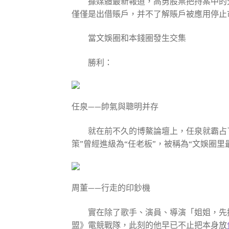
據媒體最新報道，高勇股票把持案中的天
僅僅是出借賬戶，并不了解賬戶被應用停止
當文娛圈和本錢圈發生交集
勝利：
任泉——帥氣與聰明并存
就在前不久的博鰲論壇上，任泉就霸占了
策”曾經進級為“任老板”，被稱為“文娛圈里
周董——行走的印鈔機
實在除了歌手、演員、導演「姐姐，先擦
盟》電競戰隊，此刻的他早已不止把本身放