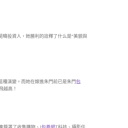
範疇投資人，她勝利的詮釋了什么是“美貌與
這種演變。而她在嫁進朱門前已是朱門
包
飛越高！
產籠罩了收集購物、I
包養網
T科技、攝影任