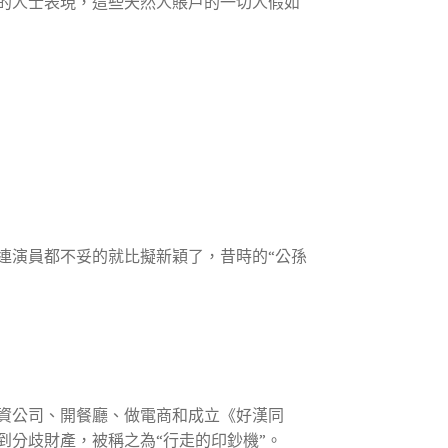
的人士表現，這些天然人賬戶的一切人假如
連演員都不妥的就比擬新穎了，昔時的“公孫
資公司、開餐廳、做電商和成立《好漢同
到分歧財產，被稱之為“行走的印鈔機”。