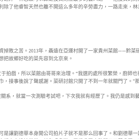
利除了他睿智天然也離不開這么多年的辛勞盡力，一路走來，林
敗之苦。2013年，聶遠在亞運村開了一家貴州菜館——黔菜
想把故鄉好吃的菜先容到北京來。
于拍戲，所以菜館由哥哥來治理。“我選的處所很繁榮，廚師也
巾，接事後說了聲感謝。菜研討館只開了不到一年就關門了。”
關系，就當一次測驗考試吧，下次我就有經歷了。我仍是感到藝
可是讓劉德華本身開公司拍片子就不是那么回事了。和劉德華一