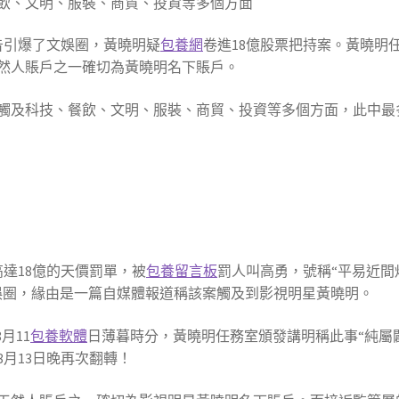
餐飲、文明、服裝、商貿、投資等多個方面
告引爆了文娛圈，黃曉明疑
包養網
卷進18億股票把持案。黃曉明
然人賬戶之一確切為黃曉明名下賬戶。
，觸及科技、餐飲、文明、服裝、商貿、投資等多個方面，此中最
達18億的天價罰單，被
包養留言板
罰人叫高勇，號稱“平易近間
娛圈，緣由是一篇自媒體報道稱該案觸及到影視明星黃曉明。
月11
包養軟體
日薄暮時分，黃曉明任務室頒發講明稱此事“純屬
8月13日晚再次翻轉！