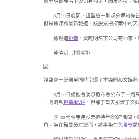
黃曉明被曝名下公司有48家，觸及科技、
8月10日晚間，證監會一則處分通知佈
但是據媒體最新報道，該股票把持案中的天
據報道
包養
，黃曉明名下公司有48家
黃曉明（材料圖）
證監會一紙罰單同時引爆了本錢圈和文娛圈
8月10日證監會消息發布會公布了一路高
一則消息
包養網VIP
，但卻于當天引爆了文
就“黃曉明卷進股票把持年夜案”風聞，8
角，坐在舞臺最左邊而，該事務在
包養軟體