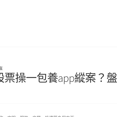
言
股票操一包養app縱案？