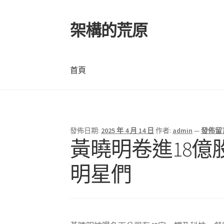
架構的荒原
跳
跳
至
至
導
主
覽
要
首頁
列
內
容
首頁
發佈日期:
2025 年 4 月 14 日
作者:
admin
—
發佈留
黃曉明卷進18億
明星們