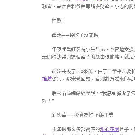
務室、基金會和餐館等諸多財產。小志的勝
掉敗：
聶遠——掉敗了沒關系
年夜陸當紅影視小生聶遠，也曾遭受投資掉
最開端決議開這個館子的緣由很簡略，就是
聶遠共投了100來萬，由于日常平凡要忙
推薦
想到，黔宋微回頭，看到對方遞來的毛
后來聶遠總結經歷說。“我感到掉敗了沒
好！”
劉德華——投資為輔 不離主業
主演過那么多部賣座的
甜心花園
片子，