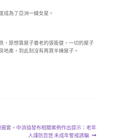
度成為了亞洲一線女星。
跌，原想靠屋子養老的張衛健，一切的屋子
房地產，到此刻沒有再買半棟屋子。
費圈套，中消協發布相關案例作出提示：老年
人謹防忽悠 未成年警戒誘騙