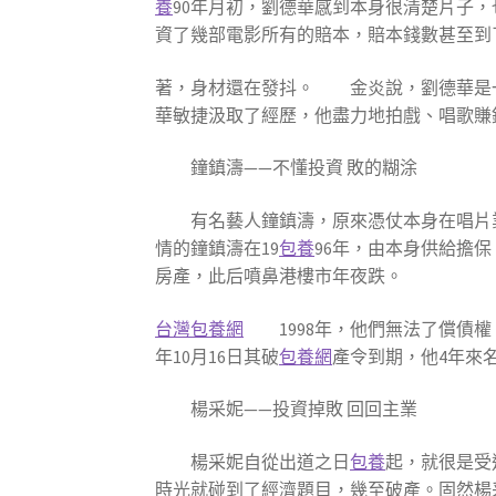
養
90年月初，劉德華感到本身很清楚片子，
資了幾部電影所有的賠本，賠本錢數甚至到
著，身材還在發抖。 金炎說，劉德華是
華敏捷汲取了經歷，他盡力地拍戲、唱歌賺
鐘鎮濤——不懂投資 敗的糊涂
有名藝人鐘鎮濤，原來憑仗本身在唱片業
情的鐘鎮濤在19
包養
96年，由本身供給擔
房產，此后噴鼻港樓市年夜跌。
台灣包養網
1998年，他們無法了償債權
年10月16日其破
包養網
產令到期，他4年來
楊采妮——投資掉敗 回回主業
楊采妮自從出道之日
包養
起，就很是受
時光就碰到了經濟題目，幾至破產。固然楊