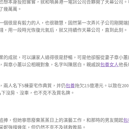
也想本身投拍嘗嘗，就和噴鼻港一電訊公司合夥開了天幕公司。可
了幾萬萬。
一個很是有毅力的人，也很聰慧，固然第一次弄片子公司剛開端
錢，用一段時光恢復元氣后，就又持續作天幕公司，直到此刻。
的成就，可以讓家人過得很是舒暢，可是他卻服從妻子章小蕙
保，與章小蕙以公相親對象，名字叫陳居白。親戚說
包養女人
他長
，兩人名下5棟豪宅作典質，并仍
包養
拖欠2.5億港元。以致在2
名下沒房、沒車，也不克不及買名牌。
追捧，但她寧愿廢棄蒸蒸日上的演藝工作，和那時的男友開起
包
采妮強撐幾年，但仍然不克不及拯救敗局。