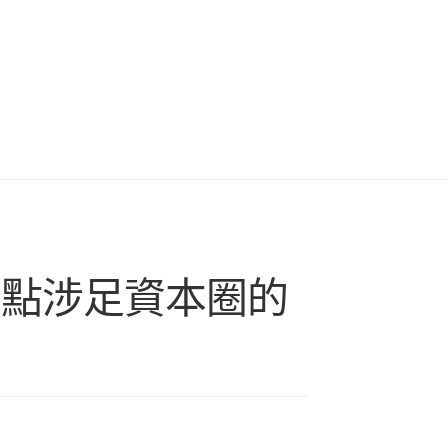
盤點涉足資本圈的