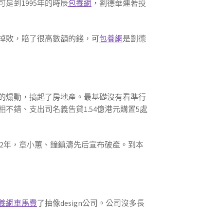
是到1995年的時辰
包養網
，劉德華連著投
掉敗，賠了很高數額的錢，可
包養網
是劉德
的煽動，搞起了房地產。最基礎沒有看準行
相不錯、支出司名義告貸1.54億港元購置5處
002年，章小蕙、鐘鎮濤先后宣布破產。到本
養網車馬費
了抽像design公司。公司沒多長