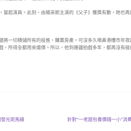
當起演員。此刻，由楊采妮主演的《父子》獲獎有數，她也再
健將一切積儲所有的投進，購置房產。可沒多久噴鼻港樓市年夜
戲，所得全都用來還債。所以，他到邊疆拍戲多年，都再沒有碰
下
網發光斑馬線
針對“一老甜包養價錢一小”消
一