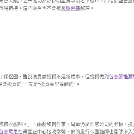
然人賬戶之一確切為影視明星黃曉明名下賬戶。而接近監管層
市場把持，這些賬戶也不會被
長期包養
解凍。
伴侶圈，雖說演員做投資不是新穎事，但投資做到
包養網推薦
最會投資的”，又是“投資圈里最帥的”。
擦衣服吧。」、編劇和創作家，周董仍是浩繁公司的老板。投
包養意思
在舞臺正中心接收掌聲，他的風行帝國雄師也開端滲入