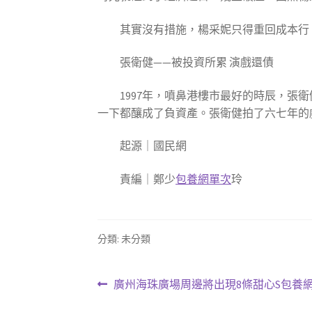
其實沒有措施，楊采妮只得重回成本行，
張衛健——被投資所累 演戲還債
1997年，噴鼻港樓市最好的時辰，張衛
一下都釀成了負資產。張衛健拍了六七年的
起源｜國民網
責編｜鄭少
包養網單次
玲
分類: 未分類
文
上
廣州海珠廣場周邊將出現8條甜心S包養
一