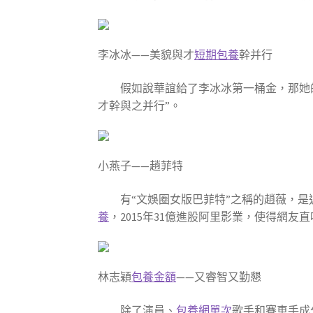
李冰冰——美貌與才
短期包養
幹并行
假如說華誼給了李冰冰第一桶金，那她
才幹與之并行”。
小燕子——趙菲特
有“文娛圈女版巴菲特”之稱的趙薇，是
養
，2015年31億進股阿里影業，使得網
林志穎
包養金額
——又睿智又勤懇
除了演員、
包養網單次
歌手和賽車手成