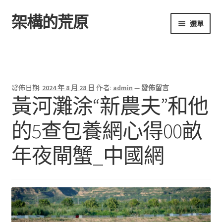
架構的荒原
跳
跳
選單
至
至
導
主
首頁
覽
要
列
內
容
發佈日期:
2024 年 8 月 28 日
作者:
admin
—
發佈留言
黃河灘涂“新農夫”和他
的5查包養網心得00畝
年夜閘蟹_中國網