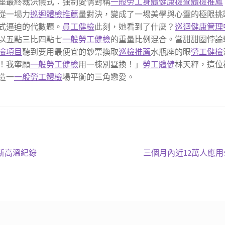
座最終裁決儀式：強制愛情對稱
一般勞工身體健康檢查
體檢推薦
從一場力
巡迴體檢推薦
量對決，變成了一場美學與心靈的極限挑
式逼迫的代數題。
員工健檢
此刻，她看到了什麼？
巡迴健康管理
以五點三比四點七
一般勞工健檢
的重量比例混合。當甜甜圈悖論
檢項目
聽到要用最便宜的鈔票換取
巡檢推薦
水瓶座的眼
勞工健檢
！我寧願
一般勞工健檢
用一棟別墅換！」
勞工體健
林天秤，這位
造一
一般勞工體檢
場平衡的三角戀愛。
下
刷新高溫紀錄
三個月內近12萬人應
一
篇
文
章: