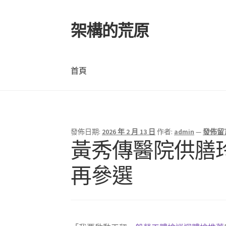
架構的荒原
跳
跳
至
至
導
主
覽
要
首頁
列
內
容
首頁
發佈日期:
2026 年 2 月 13 日
作者:
admin
—
發佈留
黃秀傳醫院供膳
再參選