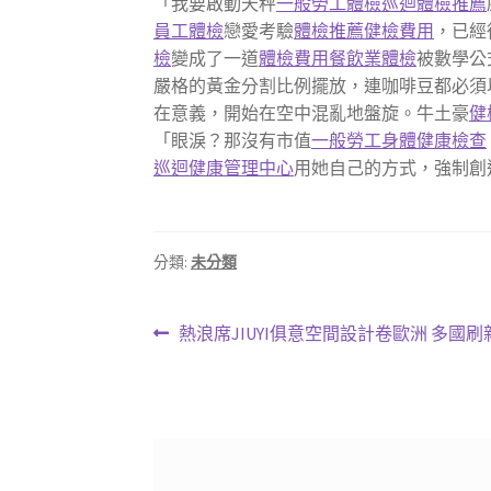
「我要啟動天秤
一般勞工體檢
巡迴體檢推薦
員工體檢
戀愛考驗
體檢推薦
健檢費用
，已經
檢
變成了一道
體檢費用
餐飲業體檢
被數學公
嚴格的黃金分割比例擺放，連咖啡豆都必須
在意義，開始在空中混亂地盤旋。牛土豪
健
「眼淚？那沒有市值
一般勞工身體健康檢查
巡迴健康管理中心
用她自己的方式，強制創
分類:
未分類
文
上
熱浪席JIUYI俱意空間設計卷歐洲 多國
一
章
篇
導
文
章:
覽