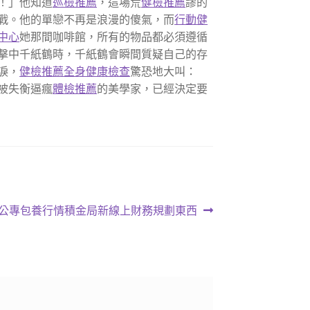
！」他知道
巡檢推薦
，這場荒
健檢推薦
謬的
戰。他的單戀不再是浪漫的傻氣，而
行動健
中心
她那間咖啡館，所有的物品都必須遵循
擊中千紙鶴時，千紙鶴會瞬間質疑自己的存
淚，
健檢推薦
全身健康檢查
驚恐地大叫：
被失衡逼瘋
體檢推薦
的美學家，已經決定要
用公專包養行情積金局新線上財務規劃東西