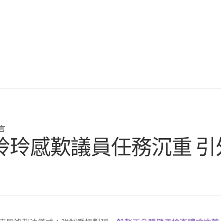
言
玲玲感歎議員任務沉重 引