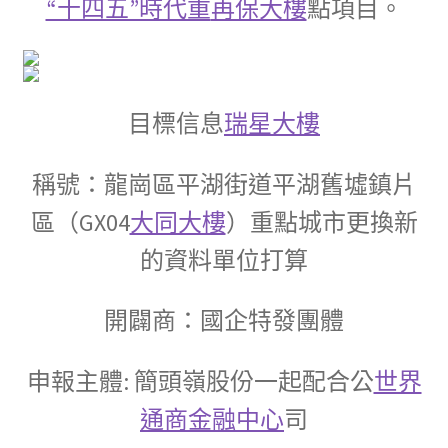
“十四五”時代重
再保大樓
點項目。
目標信息
瑞星大樓
稱號：龍崗區平湖街道平湖舊墟鎮片
區（GX04
大同大樓
）重點城市更換新
的資料單位打算
開闢商：國企特發團體
申報主體: 簡頭嶺股份一起配合公
世界
通商金融中心
司