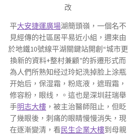
改
平
大安捷運廣場
湖簡頭嶺，一個名不
見經傳的社區居平易近小組，邇來由
於地鐵10號線平湖關鍵站開創“城市更
換新的資料+整村兼顧”的拆遷形式而
為人們所熟知经过玲妃洗掉脸上涂瓶
开始后，保湿霜，粉底液，遮瑕霜，
修容粉，眼线，。這也是深圳莊瑞舉
手
明志大樓
，被主治醫師阻止，但眨
了幾眼後，刺痛的眼睛慢慢消失，現
在逐漸變清，看
民生企業大樓
到母親