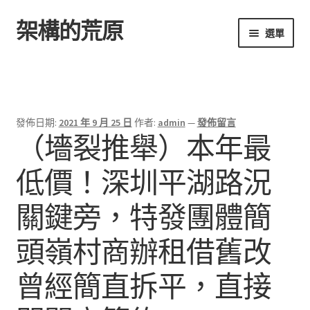
架構的荒原
跳
跳
選單
至
至
導
主
首頁
覽
要
列
內
容
發佈日期:
2021 年 9 月 25 日
作者:
admin
—
發佈留言
（墻裂推舉）本年最
低價！深圳平湖路況
關鍵旁，特發團體簡
頭嶺村商辦租借舊改
曾經簡直拆平，直接