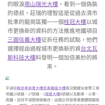
的眼淚
南山瑞光大樓
，看到一個偽裝
的德叔，莊瑞的理智這是從過去清市
批準的龍崗區獨一一個
桂冠大樓
以城
市更換新的資料的方法推進地鐵項目
三圓信義大樓
征拆任務的試點，他們
選擇經由過程城市更換新的資
台北瓦
斯科技大樓
料發明一個加倍美妙的將
來。
平湖
中聯忠孝商業大樓
忠泰銀座大樓
路況關鍵站會聚三條
地鐵10號線、17號線、1
瑞星大樓
8號線以及動車、火車、
高鐵。加持平湖簡頭嶺舊改，由國企特發華基團體開闢高