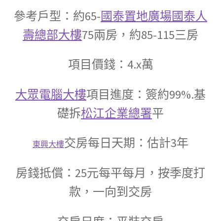
參考戶型：約65-
國泰置地廣場
國泰人
壽總部大樓
75兩房，約85-115三房
項目價錢：4.x萬
大眾電腦大樓
項目進度：簽約99%.基
礎拆
松江企業總署
平
交房每日天期：估計3年
東興大樓
房錢抵償：25元每平每月，按季度打
款，一向到交房