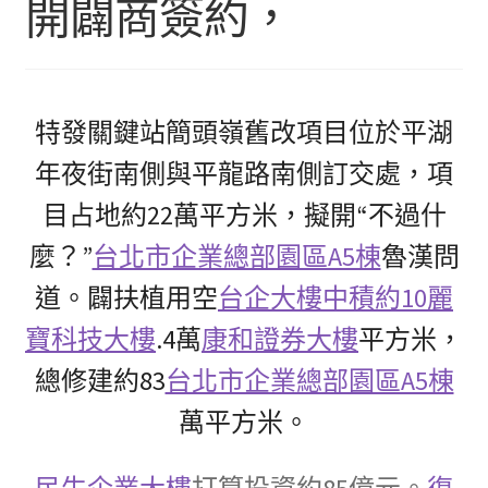
開闢商簽約，
特發關鍵站簡頭嶺舊改項目位於平湖
年夜街南側與平龍路南側訂交處，項
目占地約22萬平方米，擬開“不過什
麼？”
台北市企業總部園區A5棟
魯漢問
道。闢扶植用空
台企大樓中積約10
麗
寶科技大樓
.4萬
康和證券大樓
平方米，
總修建約83
台北市企業總部園區A5棟
萬平方米。