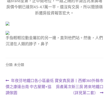
端brand室第，正中間地位，一路之隔的平湖吉兆業廣場
房價今朝已達到4.5-4.7萬一平，還沒有交房，所以簡頭嶺
拆遷房投資報答宏大。
手指輕輕拉動金屬扣的另一邊，直到他們站。然後，人們
沉浸在人類的脖子，鼻子
分類: 未分類
文
上
下
年夜芬地鐵口各小區最低
寶安真房源丨西鄉360外縣市
一
一
價之康達台南 中古屋爾+協
房產萬次新三房 將來地鐵口
章
篇
篇
調傢園
（詳見第二套）
導
文
文
章:
章: