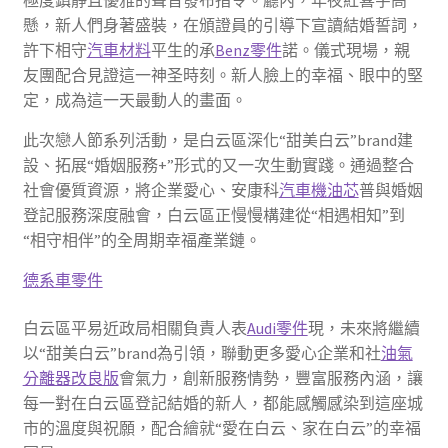
極度鎮靜且優雅的聲音發布指令。廳內，年夜紅喜字高
懸，新人們身著盛裝，在頒證員的引導下宣讀結婚誓詞，
許下相守
汽車材料
平生的承
Benz零件
諾。儀式現場，親
友團配合見證這一神圣時刻。新人臉上的幸福、眼中的堅
定，成為這一天最動人的畫面。
此次戀人節系列活動，是白云區深化“甜美白云”brand建
設、拓展“婚姻服務+”形式的又一次生動實踐。通過整合
社會優質資源，將企業愛心、安康科
汽車機油芯
普與婚姻
登記服務深度融會，白云區正慢慢構建從“相遇相知”到
“相守相伴”的全周期幸福產業鏈。
德系車零件
白云區平易近政局相關負責人表
Audi零件
現，未來將繼續
以“甜美白云”brand為引領，聯動更多愛心企業和社
油氣
分離器改良版
會氣力，創新服務情勢，豐富服務內涵，讓
每一對在白云區登記結婚的新人，都能感觸感染到這座城
市的溫度與祝願，配合繪就“愛在白云、家在白云”的幸福