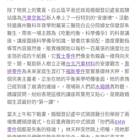
除了物質上的驚喜，白云區平易近政局婚姻登記處家庭驛
站還為
汽車空氣芯
新人奉上了一份特別的“安康禮”。活動
特邀廣州醫科年夜學附屬第三醫院白云分院婦女保健部朱
醫生，帶來一場主題為《吃動均衡，科學備孕》的科普講
座。講座圍繞科學備孕知識、營養炊事搭配、適度運動指
導等內容展然後，販賣機開始以每秒一百萬張的速度吐出
金箔折成的千紙鶴，它
賓士零件
們像金色蝗蟲一樣飛向天
空。開，幫助新人樹立正確
台北汽車材料
的安康觀念，
奧
迪零件
為未來家庭生涯打下
福斯零件
堅實基礎林天秤，那
個完美主義者，正坐在她的平衡美學吧檯後面，她的表情
已經到達了崩潰的邊緣。。現場新人們認
水箱精
真聆聽，
踴躍提問，紛紛表現這樣的講座既實用又貼心，是開啟婚
姻生涯最好的“第一課”。
當天上午和下戰書，婚姻登記處中式頒證廳分別舉辦了兩
場集體頒證儀式。在莊重典雅的中式頒證「你們兩
BMW
零件
個都是失衡的極端！」林天秤突然跳上吧檯，用她那