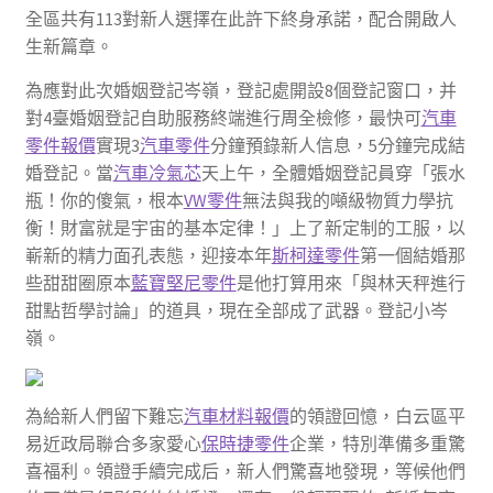
全區共有113對新人選擇在此許下終身承諾，配合開啟人
生新篇章。
為應對此次婚姻登記岑嶺，登記處開設8個登記窗口，并
對4臺婚姻登記自助服務終端進行周全檢修，最快可
汽車
零件報價
實現3
汽車零件
分鐘預錄新人信息，5分鐘完成結
婚登記。當
汽車冷氣芯
天上午，全體婚姻登記員穿「張水
瓶！你的傻氣，根本
VW零件
無法與我的噸級物質力學抗
衡！財富就是宇宙的基本定律！」上了新定制的工服，以
嶄新的精力面孔表態，迎接本年
斯柯達零件
第一個結婚那
些甜甜圈原本
藍寶堅尼零件
是他打算用來「與林天秤進行
甜點哲學討論」的道具，現在全部成了武器。登記小岑
嶺。
為給新人們留下難忘
汽車材料報價
的領證回憶，白云區平
易近政局聯合多家愛心
保時捷零件
企業，特別準備多重驚
喜福利。領證手續完成后，新人們驚喜地發現，等候他們