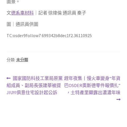
圖景。
文
德系車材料
｜記者 徐煒倫 通訊員 秦子
圖｜通訊員供圖
TC:osder9follow7 699342b8dec1f2.36110925
分類:
未分類
文
上
下
國家國防科技工業局原黨
趕年夜集丨慢火車變身“年貨
一
一
組成員、副局長張建華被提
巴OSDER奧斯德零件報價扎”
章
篇
篇
JIUYI俱意住宅設計起公訴
，土特產里顯露出濃濃年味
導
文
文
章:
章:
覽