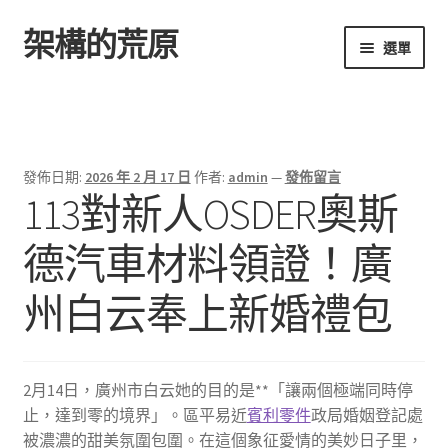
架構的荒原
跳
跳
選單
至
至
導
主
首頁
覽
要
列
內
容
發佈日期:
2026 年 2 月 17 日
作者:
admin
—
發佈留言
113對新人OSDER奧斯
德汽車材料領證！廣
州白云奉上新婚禮包
2月14日，廣州市白云她的目的是**「讓兩個極端同時停
止，達到零的境界」。區平易近
賓利零件
政局婚姻登記處
被濃濃的甜美氛圍包圍。在這個象征愛情的美妙日子里，