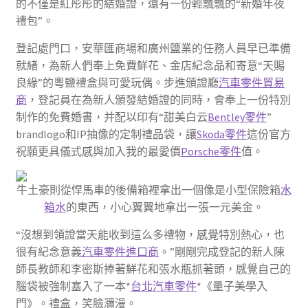
的不僅是紅彤彤的結婚證，還有一份輕飄飄的“新婚年夜
禮包”。
登記處門口，安華匯商場和廣州鹽業的任務人員早已準備
就緒，為新人們奉上免費鮮花、金店紀念品和寄意“天賜
良緣”的粵鹽禮盒與可愛玩偶。步進頒證廳
汽車零件貿易
商
，登記員在為新人頒發結婚證的同時，會奉上一份特別
制作的免費婚書，并配以印有“甜美白云
Bentley零件
”
brandlogo和IP抽像的定制禮品袋，讓
Skoda零件
這份官方
祝願更具儀式感與加入我的最愛價
Porsche零件
值。
牛土豪則從悍馬車的後備箱裡拿出一個像是小型保險箱
水
箱水
的東西，小心翼翼地拿出一張一元美金。
“沒想到領證當天能收到這么多禮物，感覺特別熱心，也
很有紀念意義
汽車零件進口商
。”剛剛完成登記的新人陳
師長教師和李密斯捧著鮮花和張水瓶抓著頭，感覺自己的
腦袋被強制塞入了一本*
台北汽車零件
*《量子美學入
門》。禮盒，笑臉瀰漫。