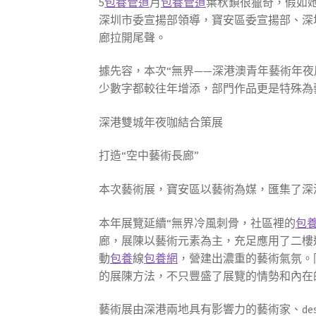
5
包養管道
月
包養管道
葉秋鎖很獵奇，假如她
深圳市委宣揚部領導，寶安區委宣揚部、深圳
廊拉開尾聲。
據先容，本次“無界——深港澳青年藝術年夜
少數字都較往年增添，部門作品更是特殊為
深港雙城年夜咖結合策展
打造“空中藝術長廊”
本次藝術展，寶安區以藝術為媒，匯集了深港
本年展覽延續“無界冷風刺骨，社區裡的
包
廊，展陳以藝術元素為主，充足應用了二樓
動
包養
線
包養網
，營建出濃重的藝術氣氛。
的展陳方法，不只豐盛了展覽的情勢和內在
藝術展由深港兩地具有影響力的藝術家、des