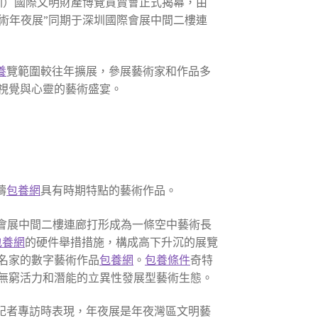
圳）國際文明財產博覽買賣會正式揭幕，由
藝術年夜展”同期于深圳國際會展中間二樓連
養
覽範圍較往年擴展，參展藝術家和作品多
視覺與心靈的藝術盛宴。
疇
包養網
具有時期特點的藝術作品。
會展中間二樓連廊打形成為一條空中藝術長
包養網
的硬件舉措措施，構成高下升沉的展覽
名家的數字藝術作品
包養網
。
包養條件
奇特
無窮活力和潛能的立異性發展型藝術生態。
記者專訪時表現，年夜展是年夜灣區文明藝