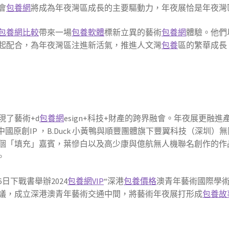
會
包養網
將成為年夜灣區成長的主要驅動力，年夜展恰是年夜灣
包養網比較
帶來一場
包養軟體
標新立異的藝術
包養網
體驗。他們
起配合，為年夜灣區注進新活氣，推進人文灣
包養
區的繁華成長
現了藝術+d
包養網
esign+科技+財產的跨界融會。年夜展更融進
國原創IP ，B.Duck 小黃鴨與順豐團體旗下豐翼科技（深圳）
個「填充」嘉賓，葉慘白以及高少康與億航無人機聯名創作的作
。
6日下戰書舉辦2024
包養網VIP
“深港
包養價格
澳青年藝術國際學術沙
議，成立深港澳青年藝術交通中間，將藝術年夜展打形成
包養故