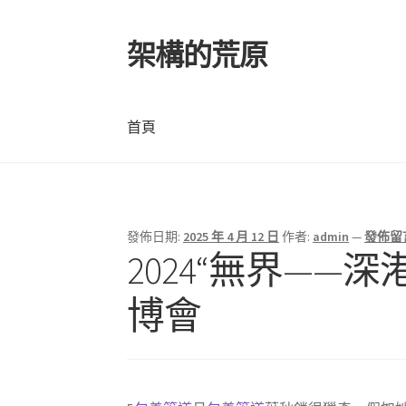
架構的荒原
跳
跳
至
至
導
主
覽
要
首頁
列
內
容
首頁
發佈日期:
2025 年 4 月 12 日
作者:
admin
—
發佈留
2024“無界—
博會