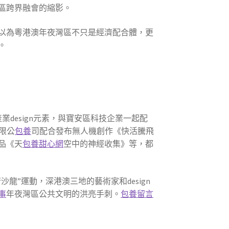
區跨界融會的縮影。
以為粵港澳年夜灣區不只是經濟配合體，更
。
產業design元素，與寶安區科技企業一起配
無限公
包養
司配合發布無人機創作《快活騰飛
品《天
包養甜心網
空中的神經收集》等，都
龍”運動，深港澳三地的藝術家和design
事
年夜灣區公共文明的洪亮手刺。
包養留言