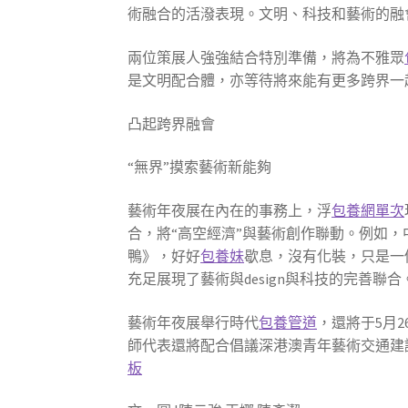
術融合的活潑表現。文明、科技和藝術的融
兩位策展人強強結合特別準備，將為不雅眾
是文明配合體，亦等待將來能有更多跨界一
凸起跨界融會
“無界”摸索藝術新能夠
藝術年夜展在內在的事務上，浮
包養網單次
合，將“高空經濟”與藝術創作聯動。例如，中
鴨》，好好
包養妹
歇息，沒有化裝，只是一
充足展現了藝術與design與科技的完善聯合
藝術年夜展舉行時代
包養管道
，還將于5月2
師代表還將配合倡議深港澳青年藝術交通建
板