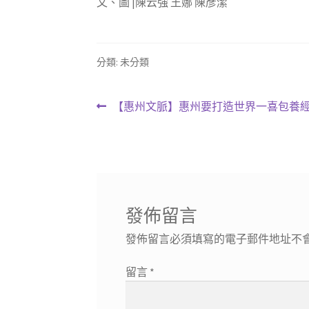
文、圖 |陳云強 王娜 陳彥潔
分類: 未分類
文
上
【惠州文脈】惠州要打造世界一喜包養
一
章
篇
導
文
章:
覽
發佈留言
發佈留言必須填寫的電子郵件地址不
留言
*