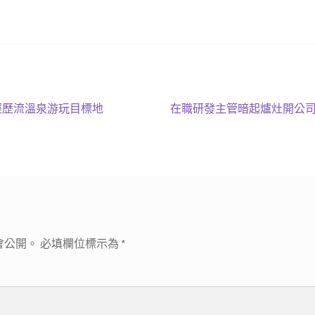
下
經歷流溫泉游玩目標地
在職研發主管暗起爐灶開公司
一
篇
文
章:
會公開。
必填欄位標示為
*