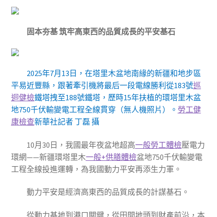
固本夯基 筑牢高東西的品質成長的平安基石
2025年7月13日，在塔里木盆地南緣的新疆和地步區
平易近豐縣，跟著牽引機將最后一段電線勝利從183號
巡
迴健檢
鐵塔拽至188號鐵塔，歷時15年扶植的環塔里木盆
地750千伏輸變電工程全線貫穿（無人機照片）。
勞工健
康檢查
新華社記者 丁磊 攝
10月30日，我國最年夜盆地超高
一般勞工體檢
壓電力
環網——新疆環塔里木
一般+供膳體檢
盆地750千伏輸變電
工程全線投進運轉，為我國動力平安再添生力軍。
動力平安是經濟高東西的品質成長的計謀基石。
從動力基地到港口關鍵，從田間地頭到財產前沿，本