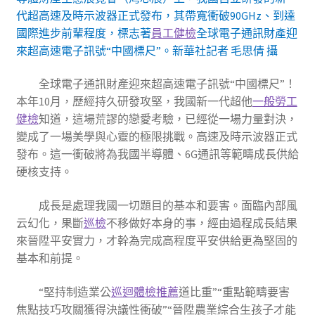
代超高速及時示波器正式發布，其帶寬衝破90GHz、到達
國際進步前輩程度，標志著
員工健檢
全球電子通訊財產迎
來超高速電子訊號“中國標尺”。新華社記者 毛思倩 攝
全球電子通訊財產迎來超高速電子訊號“中國標尺”！
本年10月，歷經持久研發攻堅，我國新一代超他
一般勞工
健檢
知道，這場荒謬的戀愛考驗，已經從一場力量對決，
變成了一場美學與心靈的極限挑戰。高速及時示波器正式
發布。這一衝破將為我國半導體、6G通訊等範疇成長供給
硬核支持。
成長是處理我國一切題目的基本和要害。面臨內部風
云幻化，果斷
巡檢
不移做好本身的事，經由過程成長結果
來晉陞平安實力，才幹為完成高程度平安供給更為堅固的
基本和前提。
“堅持制造業公
巡迴體檢推薦
道比重”“重點範疇要害
焦點技巧攻關獲得決議性衝破”“晉陞農業綜合生孩子才能