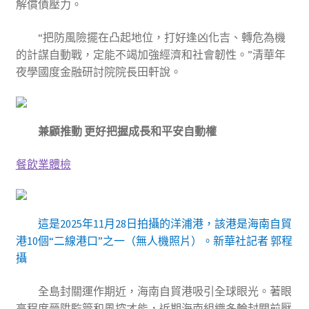
解償債壓力。
“把防風險擺在凸起地位，打好逢凶化吉、轉危為機
的計謀自動戰，定能不竭加強經濟和社會韌性。”清華年
夜學國度金融研討院院長田軒說。
兼顧推動 更好把握成長和平安自動權
餐飲業體檢
這是2025年11月28日拍攝的洋浦港，該港是海南自貿
港10個“二線港口”之一（無人機照片）。新華社記者 郭程
攝
全島封關運作期近，海南自貿港吸引全球眼光。著眼
高程度晉陞監管和風控才能，近期海南組織多輪封關前壓