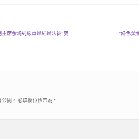
下
職副主席余鴻純嚴重違紀違法被“雙
“綠色黃
一
篇
文
章:
會公開。
必填欄位標示為
*