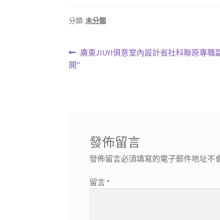
分類:
未分類
文
上
廣東JIUYI俱意室內設計省社科聯原專
一
開”
章
篇
導
文
章:
覽
發佈留言
發佈留言必須填寫的電子郵件地址不
留言
*