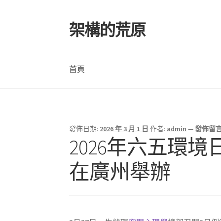
架構的荒原
跳
跳
至
至
導
主
覽
要
首頁
列
內
容
首頁
發佈日期:
2026 年 3 月 1 日
作者:
admin
—
發佈留
2026年六五環境
在廣州舉辦