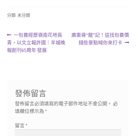
分類: 未分類
文
上
下
一包養經歷嶺南花地長
廣東尋“龍”記！這找包養價
一
一
青，以文立報許國｜羊城晚
錢些景點喊你來打卡
章
篇
篇
報創刊65周年·發展
導
文
文
章:
章:
覽
發佈留言
發佈留言必須填寫的電子郵件地址不會公開。
必
填欄位標示為
*
留言
*