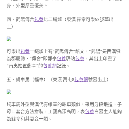
身，外型厚重優美。
四、武陽傳舍
包養
比二鐵爐（東漢 赫章可樂58號墓出
土）
可樂出
包養
土鐵爐上有“武陽傳舍”銘文，“武陽”是西漢犍
為郡屬縣，“傳舍”即郵亭
包養
驛站
包養
，其出土印證了
“南夷始置郵亭”的
包養網
記錄。
五、銅車馬（輜車）（東漢 萬屯8
包養網
號墓出土）
銅車馬外型與漢代有帷蓋的輜車類似，采用分段鍛造，子
母口套合方法拼裝，工藝高深高明，表
包養
白墓主人能夠
為縣令和其妻妾一類。