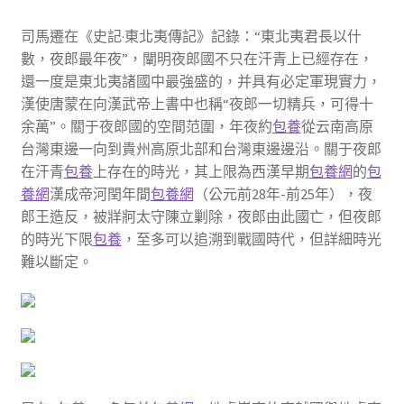
司馬遷在《史記·東北夷傳記》記錄：“東北夷君長以什
數，夜郎最年夜”，闡明夜郎國不只在汗青上已經存在，
還一度是東北夷諸國中最強盛的，并具有必定軍現實力，
漢使唐蒙在向漢武帝上書中也稱“夜郎一切精兵，可得十
余萬”。關于夜郎國的空間范圍，年夜約
包養
從云南高原
台灣東邊一向到貴州高原北部和台灣東邊邊沿。關于夜郎
在汗青
包養
上存在的時光，其上限為西漢早期
包養網
的
包
養網
漢成帝河閏年間
包養網
（公元前28年-前25年），夜
郎王造反，被牂牁太守陳立剿除，夜郎由此國亡，但夜郎
的時光下限
包養
，至多可以追溯到戰國時代，但詳細時光
難以斷定。