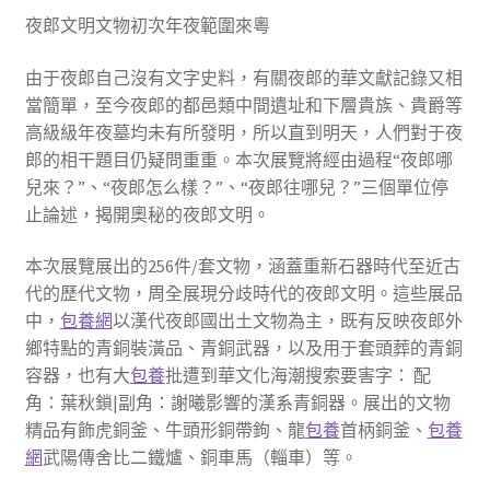
夜郎文明文物初次年夜範圍來粵
由于夜郎自己沒有文字史料，有關夜郎的華文獻記錄又相
當簡單，至今夜郎的都邑類中間遺址和下層貴族、貴爵等
高級級年夜墓均未有所發明，所以直到明天，人們對于夜
郎的相干題目仍疑問重重。本次展覽將經由過程“夜郎哪
兒來？”、“夜郎怎么樣？”、“夜郎往哪兒？”三個單位停
止論述，揭開奧秘的夜郎文明。
本次展覽展出的256件/套文物，涵蓋重新石器時代至近古
代的歷代文物，周全展現分歧時代的夜郎文明。這些展品
中，
包養網
以漢代夜郎國出土文物為主，既有反映夜郎外
鄉特點的青銅裝潢品、青銅武器，以及用于套頭葬的青銅
容器，也有大
包養
批遭到華文化海潮搜索要害字： 配
角：葉秋鎖|副角：謝曦影響的漢系青銅器。展出的文物
精品有飾虎銅釜、牛頭形銅帶鉤、龍
包養
首柄銅釜、
包養
網
武陽傳舍比二鐵爐、銅車馬（輜車）等。