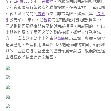
早在2
包養
000多年前
包養網
，地處嶺南的南越國與地處東
北的夜郎國就有著親密的聯絡接觸。在西漢初年，南越國
和夜郎國之間的商
包養
貿交往非常昌隆。建元六年（
包養
網
公元前135年），漢
包養
使在南越吃到蜀地產“枸醬”，
清楚到從巴蜀經夜郎有旱路與南越相通。南越國的一些出
土器物也反映了兩國之間的聯絡接觸。據考古任務者先
容，西漢南越王墓出土的青
包養網
銅環耳鍪，與鐵三腳架
配套應用，外型和用法與夜郎地域同類器物雷同；嶺南地
域的一些西漢後期墓出土的巴蜀作風青銅器，很能夠是經
由過程夜郎輸出進進南越國。