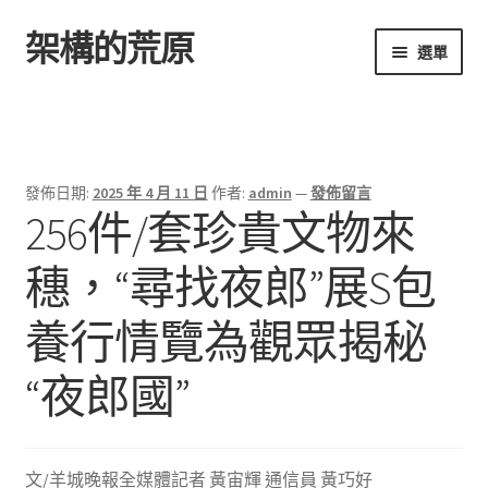
架構的荒原
跳
跳
選單
至
至
導
主
首頁
覽
要
列
內
容
發佈日期:
2025 年 4 月 11 日
作者:
admin
—
發佈留言
256件/套珍貴文物來
穗，“尋找夜郎”展S包
養行情覽為觀眾揭秘
“夜郎國”
文/羊城晚報全媒體記者 黃宙輝 通信員 黃巧好