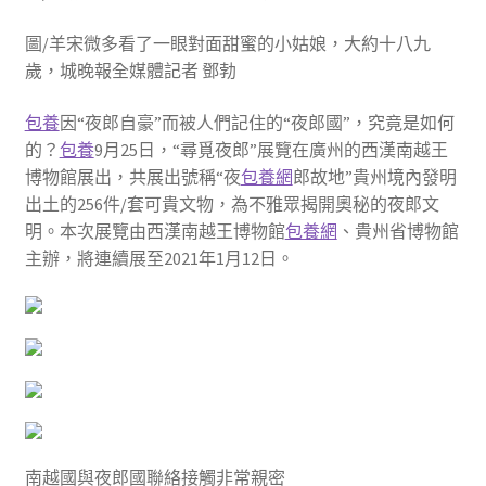
圖/羊宋微多看了一眼對面甜蜜的小姑娘，大約十八九
歲，城晚報全媒體記者 鄧勃
包養
因“夜郎自豪”而被人們記住的“夜郎國”，究竟是如何
的？
包養
9月25日，“尋覓夜郎”展覽在廣州的西漢南越王
博物館展出，共展出號稱“夜
包養網
郎故地”貴州境內發明
出土的256件/套可貴文物，為不雅眾揭開奧秘的夜郎文
明。本次展覽由西漢南越王博物館
包養網
、貴州省博物館
主辦，將連續展至2021年1月12日。
南越國與夜郎國聯絡接觸非常親密