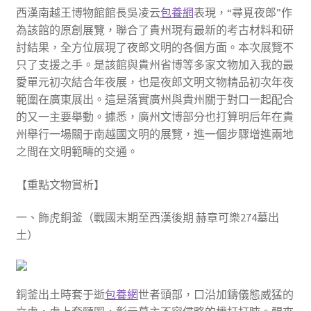
西漢南越王博物館館長吳凌云
包養網
表現，“尋覓夜郎”作
為該館的原創展覽，聯合了貴州現有最新的考古材料和研
討結果，全方位展現了夜郎文明的各個方面。本次展覽不
只了支援之手。是該館與貴州省博等多家文物加入我的最
愛單元初次結合年夜展，也是夜郎文明文物精品初次年夜
範圍在廣東展出。這是落實廣州與貴州關于對口一起配合
的又一主要舉動。據悉，廣州文博部分也打算明后年在貴
州舉行一場關于南越國文明的展覽，進一個步驟增進兩地
之間在文明範疇的交通。
【重點文物賞析】
一、飾虎銅釜（戰國末期至西漢後期 赫章可樂274墓出
土）
銅釜出土時套于逝
包養網
世者頭部，口沿加鑄儀態威猛的