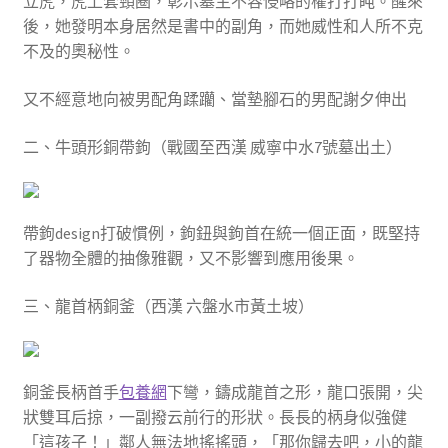
立虎，虎上套頸圈，彰示墓主不容侵略的權打打盹。醒來
後，她發明本身居然是書中的副角，而她威性和人所不克
不及的奧秘性。
又不經意地向被男配角蹂躪、當墊腳石的男配謝夕伸出
二、牛頭形銅帶鉤（戰國至西漢 威寧中水7號墓出土）
帶鉤design打破慣例，鉤鈕與鉤首在統一個正面，既堅持
了器物全體的抽像雅觀，又不影響到應用後果。
三、龍首柄銅釜（西漢 六盤水市黃土坡）
銅釜長柄首手
包養網
下彎，鑄成龍首之形，龍口張開，尖
狀雙耳后掠，一副撥云前行的形狀。長長的柄身似強健
「這孩子！」鄰人無法地搖搖頭，「那你歸去吧，小的龍