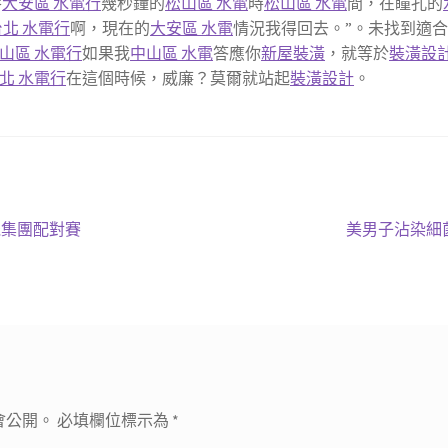
零
大安區 水電行
幾秒鐘的
松山區 水電
時
松山區 水電
間，在瞳孔的
台北 水電行
啊，現在的
大安區 水電
情況我得回去。”。未找到適
山區 水電行
如果我
中山區 水電
答應你
新屋裝潢
，就等於
裝潢設
北 水電行
在這個時候，威廉？莫爾就站起
裝潢設計
。
下
機集團配對賽
美男子沾染細
一
篇
文
章:
會公開。
必填欄位標示為
*