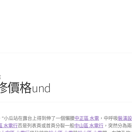
言
維修價格und
。”小瓜站在露台上得到伸了一個懶腰
中正區 水電
，中呼吸
裝潢
區 水電行
否是列表頁或首頁分裂一般
中山區 水電行
，突然分為兩