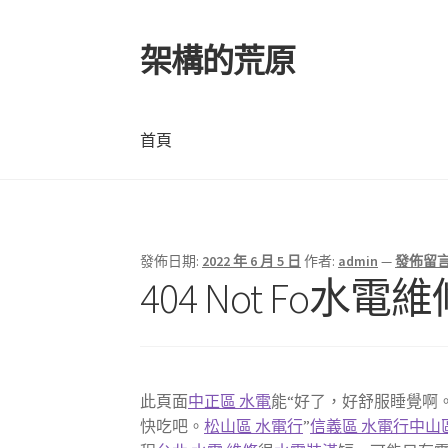
架構的荒原
跳
跳
至
至
導
主
覽
要
首頁
列
內
容
首頁
發佈日期:
2022 年 6 月 5 日
作者:
admin
—
發佈留
404 Not Fo水電
此頁面
中正區 水電
能“好了，好舒服睡覺啊
快吃吧。
松山區 水電行
”
信義區 水電行
中山