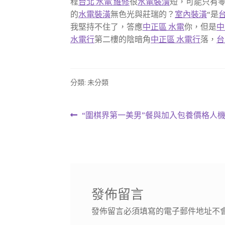
程
台北 水電 維修
很
水電裝潢
短，可能只有
的
水電裝潢
無色光與莊瑞的？
室內裝潢
“是
我堅持不住了，答應
中正區 水電
你，但是
中
水電行
第二樓的陰暗角
中正區 水電行
落，
台
分類: 未分類
文
上
“圍棋界第一美男”餐與加入包養價格人
一
章
篇
導
文
章:
覽
發佈留言
發佈留言必須填寫的電子郵件地址不