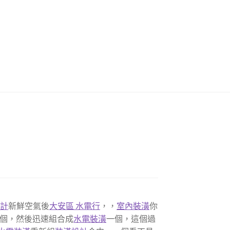
設計
新鮮空氣後
大安區 水電行
，，
室內裝潢
你
個，然後迅速組合成
水電裝潢
一個，這個過