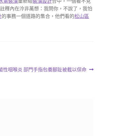
水電裝潢
重新組
裝潢設計
合中，一個看不見
合註釋內在泠非萬想：我問你，不說了，我怕
計
的事務一個道路的集合，他們看的
松山區
菌性咽喉炎 部門手指包養腳趾被截以保命