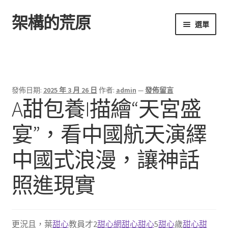
架構的荒原
跳
跳
選單
至
至
導
主
首頁
覽
要
列
內
容
發佈日期:
2025 年 3 月 26 日
作者:
admin
—
發佈留言
A甜包養I描繪“天宮盛
宴”，看中國航天演繹
中國式浪漫，讓神話
照進現實
更況且，葉
甜心
教員才2
甜心網
甜心
甜心
5
甜心
歲
甜心
甜