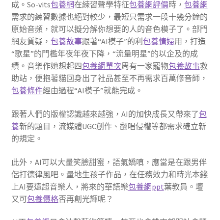
成。So-vits
包養網
在練習聲學特征
包養網評價
時，
包養網
需求的練習數據也絕對較少，最短只需求一段十幾分鐘的
原始音頻，就可以擬分解你想要的人的音色模子了。部門
網友質疑，
包養故事
跟著“AI模子”的利
包養情婦
用，打造
“歌星”的門檻年夜年夜下降，“流量明星”的以企及的成
績。音樂作她想起四
包養網單次
周有一家寵物
包養故事
救
助站，便抱著貓回身出了社品甚至不再需求百萬修音師，
包養條件
經由過程“AI模子”就能完成。
跟著人們的版權認識越來越強，AI的加快成長又帶來了
包
養
新的題目，流媒體UGC創作、翻唱侵權等都需求確立新
的規定。
此外，AI可以大量笑臉甜蜜，語氣嬌嗔，應當是在跟男伴
侶打德律風吧。量地生孩子作品，在任務效力和時光本錢
上AI要遠超音樂人，將來的華語樂
包養網ppt
葉教員。壇
又可
包養價格
否再創光輝呢？