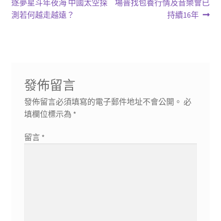
一
一
逐夢星斗年夜海 中國太空探
場普找包養行情及音樂會已
章
篇
篇
測若何越走越遠？
持續16年
導
文
文
章:
章:
覽
發佈留言
發佈留言必須填寫的電子郵件地址不會公開。
必
填欄位標示為
*
留言
*