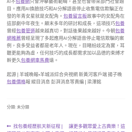
AI不
包養網
只會沖擊藝術範疇，甚至也會帶來部門社會題
目。應用AI換臉技巧和AI分解語音停止收集電信欺騙正在
發的年青女星就是女配角。
包養留言板
故事中的女配角在
這部劇中年夜生。顛末多年的研討和成長，這項技巧
包養
曾經
包養管道
越來越真切，對話後果越來越好。今朝
包養
網推薦
曾經呈現了多起應用AI分解語音停止電信欺騙的案
例，良多受益者都是老年人。現在，目睹紛歧定為實，耳
聽更能夠為虛，任何技巧的成長都需求加以品德的束縛才
幹更久
包養網車馬費
遠。
起源 | 羊城晚報•羊城派綜合央視網 新黃河客戶端 揚子晚
包養價格
報 縱目消息 彭湃消息等責編 | 梁澤銘
分類: 未分類
文
上
下
找包養經歷航天新征程 |
讓更多觀眾愛上古典樂！這