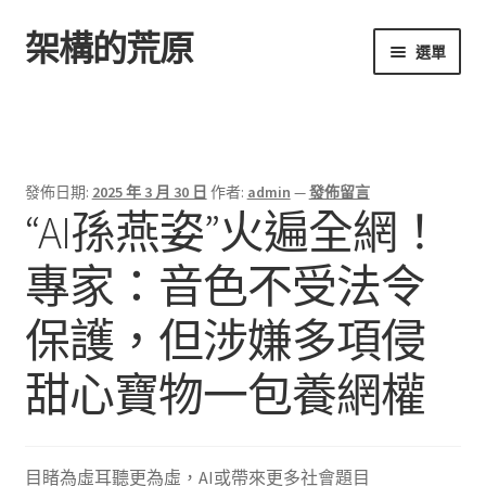
架構的荒原
跳
跳
選單
至
至
導
主
首頁
覽
要
列
內
容
發佈日期:
2025 年 3 月 30 日
作者:
admin
—
發佈留言
“AI孫燕姿”火遍全網！
專家：音色不受法令
保護，但涉嫌多項侵
甜心寶物一包養網權
目睹為虛耳聽更為虛，AI或帶來更多社會題目