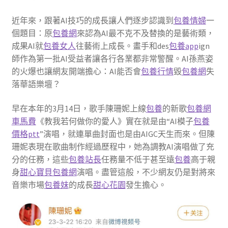
近年來，跟著AI技巧的成長讓人們逐步認識到
包養情婦
一
個題目：原
包養網
來認為AI最不克不及替換的是藝術類，
成果AI就
包養女人
往藝術上成長。畫手和des
包養app
ign
師作為第一批AI受益者讓各行各業都非常警醒。AI孫燕姿
的火爆也讓網友開端擔心：AI能否會
包養行情
毀
包養網
失
落華語樂壇？
早在本年的3月14日，歌手陳珊妮上線
包養
的新歌
包養網
車馬費
《教我若何做你的愛人》實在就是由“AI模子
包養
價格ptt
”演唱，就連單曲封面也是由AIGC天生而來。但陳
珊妮表現在歌曲制作經過歷程中，她為調教AI演唱做了充
分的任務，這些
包養站長
任務量不低于甚至遠
包養
高于親
身
甜心寶貝包養網
演唱。盡管這般，不少網友仍是對將來
音樂市場
包養妹
的成長
甜心花園
發生擔心。