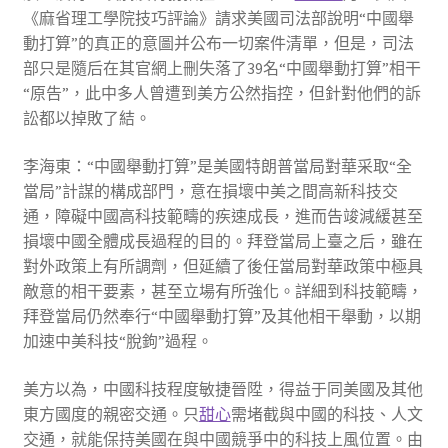
《麻省理工學院技巧評論》請求美國司法部說明“中國舉
動打算”的真正的意圖并公布一切案件清單，但是，司法
部只是隨后在其官網上刪失落了39名“中國舉動打算”相干
“原告”，此中多人曾遭到美方公然指控，但針對他們的訴
訟都以掉敗了結。
李海東：“中國舉動打算”是美國特朗普當局對華采取“全
當局”計謀的構成部門，意在損壞中美之間高新科技交
通，障礙中國高科技範疇的疾速成長，進而告竣減緩甚至
損壞中國全體成長過程的目的。拜登當局上臺之后，雖在
對外政策上有所調劑，但延續了後任當局對華政策中極具
敵意的相干要素，甚至立場有所強化。詳細到科技範疇，
拜登當局仍然奉行“中國舉動打算”及其他相干舉動，以期
加速中美科技“脫鉤”過程。
美方以為，中國科技程度敏捷晉陞，得益于同美國及其他
東方國度的親密交通。只
甜心
需堵截與中國的科技、人文
交通，就能保持美國在與中國競爭中的科技上風位置。由