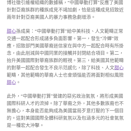
博社徵引維權組織的數據稱，“中國舉動打算”反應了美國
針對亞裔族群的種族成見不竭加劇，恰是這種成見招致近
兩年針對亞裔美國人的暴力事務急劇增添。
甜心
孫成昊：“中國舉動打算”給中美科技、人文範疇正常
交通一起配合形成諸多負面影響。第一，發生“冷蟬”效
應，招致部門美國華裔迷信家在與中方一起配合時有所掛
念，由此削減與中國同業的接觸并封閉結合項目。第二，
抬升美國國際對華裔族群的輕視。第三，給美國其他範疇
的對華一起配合發生不良示范感化，除了科技、人文
甜心
範疇，其他範疇的華裔人士也會煩惱能否將面對相似風險
甜心
。
此外，“中國舉動打算”營建的惡劣政治氣氛，將形成美國
國際科研人才的流掉。除了華裔之外，其他多數族裔也不
無擔心，本身能否能夠成為美國當局歹意打壓的下一個目
的。這對美國國際全體科研氣氛以及包涵多元的社會氣氛
是一種宏大沖擊。