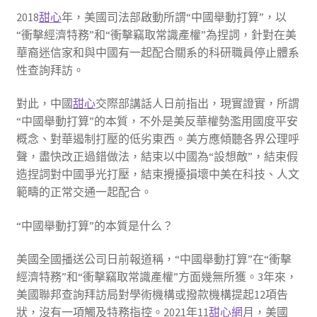
2018
甜心
年，美國司法部啟動所謂“中國舉動打算”，以
“衝擊經濟特務”和“衝擊竊取常識產權”為捏詞，針對在美
華裔迷信家和與中國有一起配合關系的科研職員停止體系
性查詢拜訪。
對此，中國
甜心
交際部講話人日前指出，現實證實，所謂
“中國舉動打算”的本質，不外是美反華權勢濫用國度平安
概念、對華遏制打壓的低劣東西。美方應傾聽各界公理呼
聲，盡快改正過錯做法，結束以中國為“設想敵”，結束假
造捏詞對中國爭光打壓，結束攪擾損壞中美在科技、人文
範疇的正常交通一起配合。
“中國舉動打算”的本質是什么？
美國全國播送公司日前報道稱，“中國舉動打算”在“衝擊
經濟特務”和“衝擊竊取常識產權”方面幾無所獲。3年來，
美國聯邦查詢拜訪局對學術機構或撥款機構提起12項告
狀，沒有一項觸及特務指控。2021年11
甜心網
月，美國