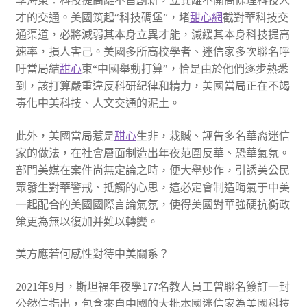
李海東：科技提高離不首創新，立異離不開高條理科技人
才的交通。美國筑起“科技碉堡”，堵
甜心網
截對華科技交
通渠道，必將減弱其本身立異才能，減緩其本身科技提高
速率，損人害己。美國多所高校學者、迷信家多次聯名呼
吁當局結
甜心
束“中國舉動打算”，恰是由於他們逐步熟悉
到，該打算嚴重違反科研紀律和精力，美國當局正在不竭
毒化中美科技、人文交通的泥土。
此外，美國當局惹是
甜心
生非，栽贓、誣告多名華裔迷信
家的做法，在社會層面制造出年夜范圍反華、恐華氣氛。
部門美媒在案件尚無定論之時，便大舉炒作，引誘美公民
眾發生對華警戒、抵觸的心思，這必定會制造晦氣于中美
一起配合的美國國際言論氣氛，使得美國對華強硬抗衡政
策更為無以復加并難以轉變。
美方應若何感性對待中美關系？
2021年9月，斯坦福年夜學177名教人員工曾聯名簽訂一封
公然信指出，包含來自中國的大批本國迷信家為美國科技