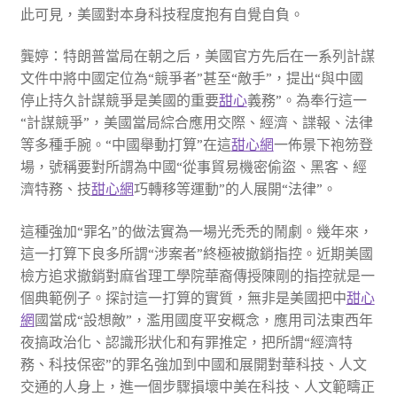
此可見，美國對本身科技程度抱有自覺自負。
龔婷：特朗普當局在朝之后，美國官方先后在一系列計謀
文件中將中國定位為“競爭者”甚至“敵手”，提出“與中國
停止持久計謀競爭是美國的重要
甜心
義務”。為奉行這一
“計謀競爭”，美國當局綜合應用交際、經濟、諜報、法律
等多種手腕。“中國舉動打算”在這
甜心網
一佈景下袍笏登
場，號稱要對所謂為中國“從事貿易機密偷盜、黑客、經
濟特務、技
甜心網
巧轉移等運動”的人展開“法律”。
這種強加“罪名”的做法實為一場光禿禿的鬧劇。幾年來，
這一打算下良多所謂“涉案者”終極被撤銷指控。近期美國
檢方追求撤銷對麻省理工學院華裔傳授陳剛的指控就是一
個典範例子。探討這一打算的實質，無非是美國把中
甜心
網
國當成“設想敵”，濫用國度平安概念，應用司法東西年
夜搞政治化、認識形狀化和有罪推定，把所謂“經濟特
務、科技保密”的罪名強加到中國和展開對華科技、人文
交通的人身上，進一個步驟損壞中美在科技、人文範疇正