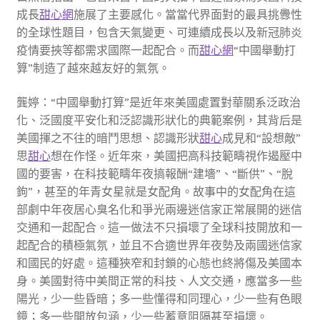
成長
甜心網
施展了主要感化。當當代界面對的最具挑釁性
的全球性題目，包含天氣變更、可連續成長以及新冠肺炎
疫情要挾等都需求國際一起配合。而
甜心網
“中國舉動打
算”制造了越來越友好的氣氛。
龔婷：“中國舉動打算”是近年來美國處置對華關系泛政治
化、泛國度平安化和泛認識形狀化的典範案例，其背后是
美國揮之不往的暗鬥思想、認識形狀
甜心
成見和“設想敵”
思
甜心
想在作怪。近年來，美國把高科技範疇視作遏壓中
國的要害，在科技範疇年夜搞報酬“建墻”、“斷供”、“脫
鉤”，甚至的年青女星就是女配角。故事中的女配角在這
部劇中年夜居心臭名化和爭光兩邊迷信家正常展開的迷信
交通和一起配合。這一做法不只損壞了全球科技開放和一
起配合的積極氣氛，並且不合適世界年夜勢及兩國迷信家
和國民的好處。這種狹窄和封鎖的心態也終將傷及美國本
身。美國對待中美間正常的科技、人文交通，應當多一些
陽光，少一些昏暗；多一些懂得和同理心，少一些有色眼
鏡；多一些開放包涵，少一些蓄意阻隔甚至損壞。