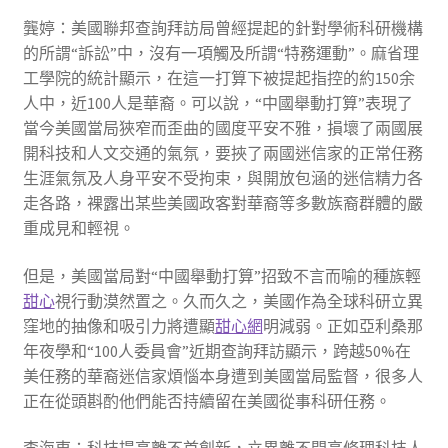
龔婷：美國聯邦查詢拜訪局曾經提起的針對學術科研機構
的所謂“訴訟”中，沒有一項觸及所謂“特務運動”。麻省理
工學院的統計顯示，在這一打算下被提起指控的約150余
人中，近100人是華裔。可以說，“中國舉動打算”表現了
當今美國當局狹窄而歪曲的國度平安不雅，損壞了兩國展
開科技和人文交通的氣氛，要挾了兩國迷信家的正常任務
生涯氣氛及人身平安不受拘束，與開放包涵的迷信精力各
走各路，裸露出某些美國政客對華裔等多數族裔群體的嚴
重成見和輕視。
但是，美國當局對“中國舉動打算”招致不言而喻的種族輕
甜心
視行動漠然置之。久而久之，美國作為全球科研立異
窪地的抽像和吸引力將遭顯
甜心網
明減弱。正如亞利桑那
年夜學和“100人委員會”近期查詢拜訪顯示，跨越50%在
美任務的華裔迷信家煩惱本身遭到美國當局監督，很多人
正在從頭斟酌他們能否持續留在美國從事科研任務。