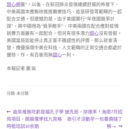
甜心網
盤”。以後，在新冠肺炎疫情連續舒展的佈景下，
中美兩國本應聯袂推進醫療技巧、疫苗研發等範疇的一起
配合交通。但遺憾的是，由于美國實行“年夜國競爭計
謀”，將中國視為“競爭敵手”，中美兩國在配合應對疫情
挑釁方面雖有一起配合，但另有很多潛力
甜心
沒有發掘。
美國當局如能停止真正客不雅感性的評價，那么就會清
楚，攪擾損壞中美在科技、人文範疇的正常交通合都處於
優勢。作，有百害而無
甜心
一利。
本報記者 嚴 瑜
分類: 未分類
文
上
下
曲阜推進吃虧是福孔子學
搶先局，拼速率！海南7月招
一
一
苑項目，開展儒學找九宮格
商引才活動早一包養價錢了
章
篇
篇
時租培訓30余期
解→