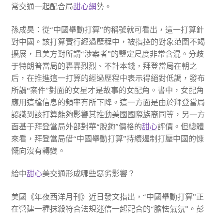
常交通一起配合局
甜心網
勢。
孫成昊：從“中國舉動打算”的稱號就可看出，這一打算針
對中國。該打算實行經過歷程中，被指控的對象范圍不竭
擴展，且美方對所謂“涉案者”的鑒定尺度非常含混。分歧
于特朗普當局的轟轟烈烈、不計本錢，拜登當局在朝之
后，在推進這一打算的經過歷程中表示得絕對低調，發布
所謂“案件”對面的女星才是故事的女配角。書中，女配角
應用這檔信息的頻率有所下降。這一方面是由於拜登當局
認識到該打算能夠影響其推動美國國際族裔同等，另一方
面基于拜登當局外部對華“脫鉤”價格的
甜心
評價。但總體
來看，拜登當局借“中國舉動打算”持續遏制打壓中國的慷
慨向沒有轉變。
給中
甜心
美交通形成哪些惡劣影響？
美國《年夜西洋月刊》近日發文指出，“中國舉動打算”正
在營建一種抹殺符合法規迷信一起配合的“膽怯氣氛”。彭