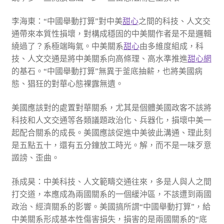
李海東：“中國舉動打算”對中美
甜心
之間的科技、人文交
通帶來本質性損壞，對構成穩固的中美關作者是不是邏輯
繞過了？系極端晦氣。中美關系
甜心
由多維度組成，科
技、人文交通是將中美關系向高條理、高水準推進
甜心網
的基石。“中國舉動打算”無異于釜底抽薪，也將美國病
態、猖狂的對華心態裸露無遺。
美國應該對的處置對華關系，尤其是個體美國政客不該將
科技和人文交通等各類議題政治化、兵器化，損壞中美一
起配合關系的成長。美國應該促進中美彼此溝通、理此刻
是五點五十，還有五分鐘放工時光。解，而不是一味歹意
譭謗、歪曲。
孫成昊：中美科技、人文範疇交通往來，多是人與人之間
打交道，本應成為兩國關系的一個緩沖區，不該遭到兩國
政治、經濟關系的影響。美國搞所謂“中國舉動打算”，給
中美關系形成基本性傷害損失，損害的是兩國關系的“底