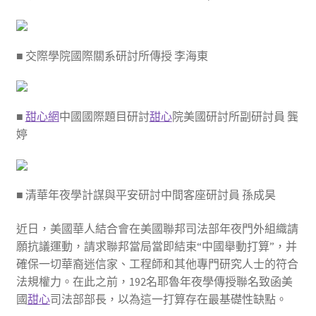
■ 交際學院國際關系研討所傳授 李海東
■
甜心網
中國國際題目研討
甜心
院美國研討所副研討員 龔
婷
■ 清華年夜學計謀與平安研討中間客座研討員 孫成昊
近日，美國華人結合會在美國聯邦司法部年夜門外組織請
願抗議運動，請求聯邦當局當即結束“中國舉動打算”，并
確保一切華裔迷信家、工程師和其他專門研究人士的符合
法規權力。在此之前，192名耶魯年夜學傳授聯名致函美
國
甜心
司法部部長，以為這一打算存在最基礎性缺點。