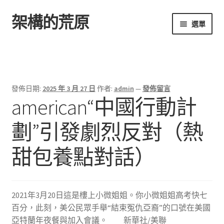
架構的荒原
跳
跳
選單
至
至
導
主
首頁
覽
要
列
內
容
發佈日期:
2025 年 3 月 27 日
作者:
admin
—
發佈留言
american“中國行動計
劃”引發劇烈反對（熱
甜包養點對話）
2021年3月20日這是樓上小微姐姐。你小微姐姐高考快七
百分，此刻，美公民眾手舉“結束冤仇亞裔”的口號在美國
亞特蘭年夜餐與加入會議。 新華社/美聯