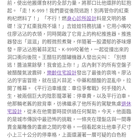
前，使出他搬運食材的全部力量，將那口比他還胖的缸抱
起。「走！K-999！我們要從後院逃跑！別再管你的紅棗
枸杞燃料了！」「不行！燃
身心診所設計
料是文明的基
礎！沒了紅棗我飛不遠！」吉娃娃特務抗議。它用小嘴咬
住廖沾沾的衣領，同時開啟了它背上的枸杞推進器。推進
器發出「滋滋」的輕微煎煮聲，伴隨著一股濃郁的蔘味爆
發。廖沾沾抱著蒜泥缸、K-999咬著他，一起從撞出來的
洞口衝向後院。王醋狂的醋罐機器人發出尖叫：「別想
逃！醬油黨餘孽！我會追上你！」店內剩下的所有空盤子
被醋酸氣波震碎，
樂齡住宅設計
發出了最後的哀鳴。廖沾
沾的宇宙冒險，就在這片蒜泥、中藥和醋酸的混亂中，拉
開了帷幕。《平行泊車維度：車位爭奪戰》何手殘的人
生，被兩個巨大的陰影籠罩著：停車費，以及平行泊車。
他那輛老舊的掀背車，彷彿繼承了他所有的駕駛焦慮
退休
宅設計
，從未在他需要時提供過任何幫助。今天，他面臨
的是城市傳說中最恐怖的挑戰，一條夾在理髮店與一間專
賣金屬雕像的畫廊之間的窄巷。一個看起來比他車子尺寸
小上三十公分的停車格，上面還灑著一層可疑的白色粉