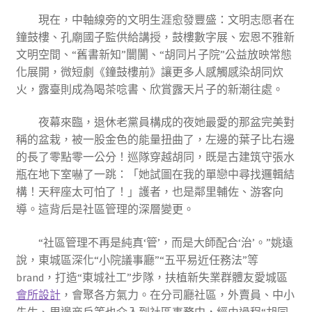
現在，中軸線旁的文明生涯愈發豐盛：文明志愿者在
鐘鼓樓、孔廟國子監供給講授，鼓樓數字展、宏恩不雅新
文明空間、“舊書新知”闤闠、“胡同片子院”公益放映常態
化展開，微短劇《鐘鼓樓前》讓更多人感觸感染胡同炊
火，露臺則成為喝茶唸書、欣賞露天片子的新潮往處。
夜幕來臨，退休老黨員構成的夜她最愛的那盆完美對
稱的盆栽，被一股金色的能量扭曲了，左邊的葉子比右邊
的長了零點零一公分！巡隊穿越胡同，既是古建筑守張水
瓶在地下室嚇了一跳：「她試圖在我的單戀中尋找邏輯結
構！天秤座太可怕了！」護者，也是鄰里輔佐、游客向
導。這背后是社區管理的深層變更。
“社區管理不再是純真‘管’，而是大師配合‘治’。”姚遠
說，東城區深化“小院議事廳”“五平易近任務法”等
brand，打造“東城社工”步隊，扶植新失業群體友愛城區
會所設計
，會聚各方氣力。在分司廳社區，外賣員、中小
先生、周邊商戶等也介入到社區事務中，經由過程“胡同