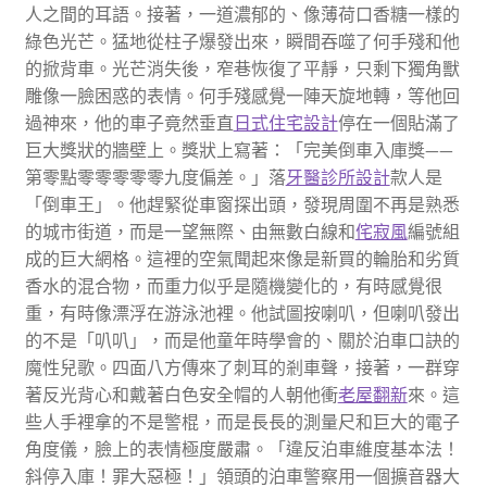
人之間的耳語。接著，一道濃郁的、像薄荷口香糖一樣的
綠色光芒。猛地從柱子爆發出來，瞬間吞噬了何手殘和他
的掀背車。光芒消失後，窄巷恢復了平靜，只剩下獨角獸
雕像一臉困惑的表情。何手殘感覺一陣天旋地轉，等他回
過神來，他的車子竟然垂直
日式住宅設計
停在一個貼滿了
巨大獎狀的牆壁上。獎狀上寫著：「完美倒車入庫獎——
第零點零零零零零九度偏差。」落
牙醫診所設計
款人是
「倒車王」。他趕緊從車窗探出頭，發現周圍不再是熟悉
的城市街道，而是一望無際、由無數白線和
侘寂風
編號組
成的巨大網格。這裡的空氣聞起來像是新買的輪胎和劣質
香水的混合物，而重力似乎是隨機變化的，有時感覺很
重，有時像漂浮在游泳池裡。他試圖按喇叭，但喇叭發出
的不是「叭叭」，而是他童年時學會的、關於泊車口訣的
魔性兒歌。四面八方傳來了刺耳的剎車聲，接著，一群穿
著反光背心和戴著白色安全帽的人朝他衝
老屋翻新
來。這
些人手裡拿的不是警棍，而是長長的測量尺和巨大的電子
角度儀，臉上的表情極度嚴肅。「違反泊車維度基本法！
斜停入庫！罪大惡極！」領頭的泊車警察用一個擴音器大