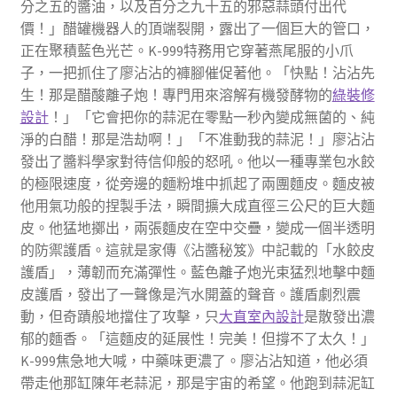
分之五的醬油，以及百分之九十五的邪惡蒜頭付出代
價！」醋罐機器人的頂端裂開，露出了一個巨大的管口，
正在聚積藍色光芒。K-999特務用它穿著燕尾服的小爪
子，一把抓住了廖沾沾的褲腳催促著他。「快點！沾沾先
生！那是醋酸離子炮！專門用來溶解有機發酵物的
綠裝修
設計
！」「它會把你的蒜泥在零點一秒內變成無菌的、純
淨的白醋！那是浩劫啊！」「不准動我的蒜泥！」廖沾沾
發出了醬料學家對待信仰般的怒吼。他以一種專業包水餃
的極限速度，從旁邊的麵粉堆中抓起了兩團麵皮。麵皮被
他用氣功般的捏製手法，瞬間擴大成直徑三公尺的巨大麵
皮。他猛地擲出，兩張麵皮在空中交疊，變成一個半透明
的防禦護盾。這就是家傳《沾醬秘笈》中記載的「水餃皮
護盾」，薄韌而充滿彈性。藍色離子炮光束猛烈地擊中麵
皮護盾，發出了一聲像是汽水開蓋的聲音。護盾劇烈震
動，但奇蹟般地擋住了攻擊，只
大直室內設計
是散發出濃
郁的麵香。「這麵皮的延展性！完美！但撐不了太久！」
K-999焦急地大喊，中藥味更濃了。廖沾沾知道，他必須
帶走他那缸陳年老蒜泥，那是宇宙的希望。他跑到蒜泥缸