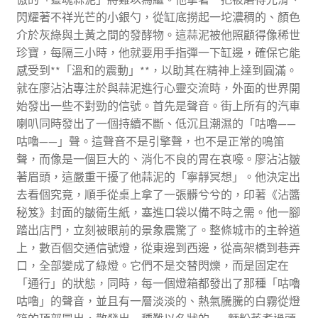
閃耀著不祥光芒的小銀勺，從缸底撈起一坨濃稠的、顏色
介於灰綠與土黃之間的發酵物。這蒜泥被他照顧得像稀世
珍寶，每隔三小時，他就要用手指彈一下缸邊，確保它能
感受到**「溫和的震動」**，以助其在精神上達到圓滿。
就在廖沾沾專注於與蒜泥進行心靈交流時，外面的世界開
始發出一些不對勁的信號。首先是聲音。街上所有的汽車
喇叭同時發出了一個持續不斷、低沉且潮濕的「咕嚕——
咕嚕——」聲。這聲音不是引擎聲，也不是正常的鳴笛
聲，而像是一個巨大的、消化不良的胃在哀嚎。廖沾沾皺
著眉頭，這嚴重干擾了他蒜泥的「寧靜冥想」。他決定出
去看個究竟，順手從桌上拿了一張髒兮兮的，印著《沾醬
秘笈》封面的皺衛生紙，塞進口袋以備不時之需。他一腳
踏出店門，立刻被眼前的景象震驚了。整條城市的主幹道
上，數百個交通信號燈，從東邊到西邊，從高架橋到巷弄
口，全部變成了綠燈。它們不是交替閃爍，而是固定在
「通行」的狀態，同時，每一個燈箱都發出了那種「咕嚕
咕嚕」的聲音，並且有一層淡淡的、熱氣騰騰的白霧從燈