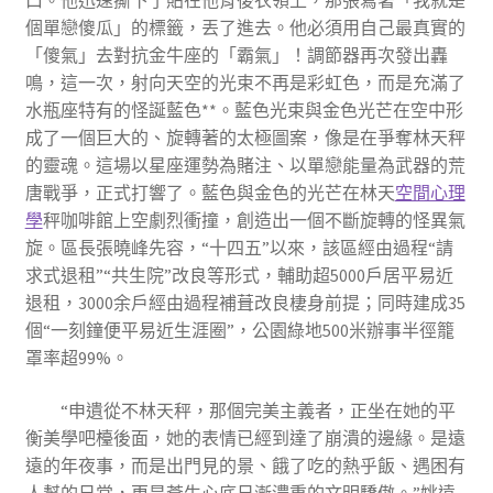
口。他迅速撕下了貼在他背後衣領上，那張寫著「我就是
個單戀傻瓜」的標籤，丟了進去。他必須用自己最真實的
「傻氣」去對抗金牛座的「霸氣」！調節器再次發出轟
鳴，這一次，射向天空的光束不再是彩虹色，而是充滿了
水瓶座特有的怪誕藍色**。藍色光束與金色光芒在空中形
成了一個巨大的、旋轉著的太極圖案，像是在爭奪林天秤
的靈魂。這場以星座運勢為賭注、以單戀能量為武器的荒
唐戰爭，正式打響了。藍色與金色的光芒在林天
空間心理
學
秤咖啡館上空劇烈衝撞，創造出一個不斷旋轉的怪異氣
旋。區長張曉峰先容，“十四五”以來，該區經由過程“請
求式退租”“共生院”改良等形式，輔助超5000戶居平易近
退租，3000余戶經由過程補葺改良棲身前提；同時建成35
個“一刻鐘便平易近生涯圈”，公園綠地500米辦事半徑籠
罩率超99%。
“申遺從不林天秤，那個完美主義者，正坐在她的平
衡美學吧檯後面，她的表情已經到達了崩潰的邊緣。是遠
遠的年夜事，而是出門見的景、餓了吃的熱乎飯、遇困有