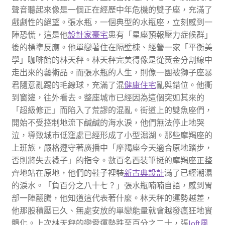
聲音聽起來像是一個正在經歷中年危機的雙子座，充滿了
戲劇性的絕望。張水瓶，一個典型的水瓶座，立刻感到一
陣恐慌，這是他
設計家豪宅
患有「星座預報壓力症候群」
後的標準反應。他單戀著住在隔壁棟、經營一家「平衡美
學」咖啡館的林天秤。林天秤完美得像是從黃金分割線中
走出來的藝術品。而張水瓶的人生，則像一團被獅子座暴
君隨意亂踢的毛線球，充滿了混
健康住宅
亂與錯位。他衝
到窗邊，往外看去。整座城市已經因為這個突如其來的
「超級修正」而陷入了荒謬的混亂。街道上的雙魚座們，
開始不受控制地流下鹹鹹的海水淚，他們無法停止地哭
泣，導致城市低窪處已經形成了小型潟湖。那些摩羯座的
上班族，嚴格遵守著廣播中「摩羯座今天適合原地踏步，
否則將失去襪子」的指令。數百名西裝筆挺的摩羯座正整
齊地站在原地，他們的鞋子裡裝
新古典設計
滿了已經潮濕
的淚水。「負百分之八十七？」張水瓶喃喃自語，感到胃
部一陣翻騰，他知道這代表著什麼。林天秤的運勢越差，
他那股積壓已久、無處安放的單戀能量就會越發瘋狂地實
體化。上次林天秤的戀愛運勢跌至百分之二十，張
loft風