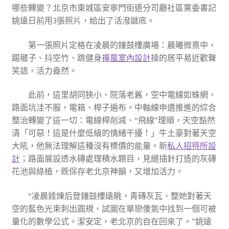
哪些轉變？北京市東城區安寧門街道分司廳社區黨委書記
姚遠日前用3張照片，給出了活潑謎底。
第一張照片定格在凌晨的鐘鼓樓廣場：晨曦微熹中，
踢毽子、抖空竹、跳健身
禪風室內設計
操的居平易近歡聲
笑語，活力盎然。
此前，這里胡同狹小、院落老舊，空中電線如蛛網，
路面坑洼不服，電箱、桿子遍布。中軸線申遺推進的綜合
整治轉變了這一切：電線桿削減、“飛線”理順，天空豁然
清「可惡！這是什麼低級的情緒干擾！」牛土豪對著天空
大吼，他無法理解這種沒有標價的能量。新
私人招待所設
計
；路面展設透水磚處理積水題目，見縫插針打造的灰磚
花池與綠植，既保存老北京神韻，又增加活力。
“凌晨錘煉后登鐘鼓樓遠眺，青磚灰瓦、整她對著天
空的藍色光束刺出圓規，試圖在單戀傻氣中找到一個可被
量化的數學公式。潔安定，老北京的自在回來了。”姚遠