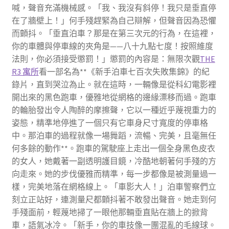
喊，聲音充滿機械感。「我、我沒有斜停！我只是垂直停
在了牆壁上！」何手殘趕緊為自己辯解，但聲音因為恐懼
而顫抖。「垂直泊車？那是在第三次元的行為，在這裡，
你的車體與停車線的夾角是——八十九點七度！按照維度
法則，你必須接受懲罰！」懲罰的內容是：無限次觀
THE
R3 寓所
看一部名為**《新手泊車七百次失敗集錦》的紀
錄片，直到哭泣為止。就在這時，一輛像是從科幻電影裡
開出來的黑色跑車，優雅地從網格的邊緣漂移而過。跑車
的輪胎發出令人陶醉的摩擦聲，它以一種近乎蔑視重力的
姿態，精準地停進了一個只有它車身尺寸寬度的停車格
中。那泊車的過程就像一場舞蹈，流暢、完美，且毫無任
何多餘的動作**。跑車的駕駛座上走出一個全身黑色皮衣
的女人，她戴著一副透明護目鏡，冷酷地朝著何手殘的方
向走來。她的步伐優雅而精準，每一步都像是被測量過一
樣，完美地落在網格線上。「車影大人！」泊車警察們立
刻立正站好，連測量尺都顫抖著不敢發出聲音。她走到何
手殘面前，輕蔑地掃了一眼他那輛垂直貼在牆上的掀背
車，語氣冰冷。「新手，你的車技像一團混亂的毛線球。