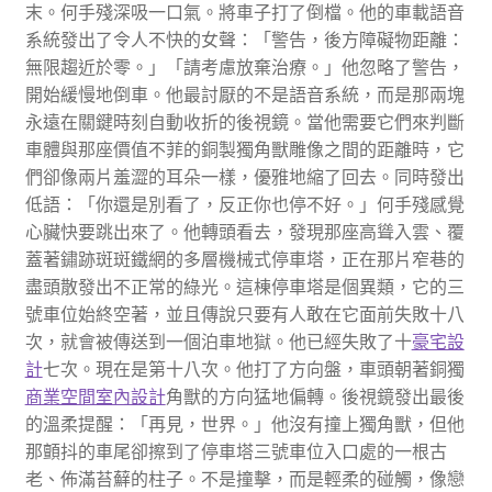
末。何手殘深吸一口氣。將車子打了倒檔。他的車載語音
系統發出了令人不快的女聲：「警告，後方障礙物距離：
無限趨近於零。」「請考慮放棄治療。」他忽略了警告，
開始緩慢地倒車。他最討厭的不是語音系統，而是那兩塊
永遠在關鍵時刻自動收折的後視鏡。當他需要它們來判斷
車體與那座價值不菲的銅製獨角獸雕像之間的距離時，它
們卻像兩片羞澀的耳朵一樣，優雅地縮了回去。同時發出
低語：「你還是別看了，反正你也停不好。」何手殘感覺
心臟快要跳出來了。他轉頭看去，發現那座高聳入雲、覆
蓋著鏽跡斑斑鐵網的多層機械式停車塔，正在那片窄巷的
盡頭散發出不正常的綠光。這棟停車塔是個異類，它的三
號車位始終空著，並且傳說只要有人敢在它面前失敗十八
次，就會被傳送到一個泊車地獄。他已經失敗了十
豪宅設
計
七次。現在是第十八次。他打了方向盤，車頭朝著銅獨
商業空間室內設計
角獸的方向猛地偏轉。後視鏡發出最後
的溫柔提醒：「再見，世界。」他沒有撞上獨角獸，但他
那顫抖的車尾卻擦到了停車塔三號車位入口處的一根古
老、佈滿苔蘚的柱子。不是撞擊，而是輕柔的碰觸，像戀