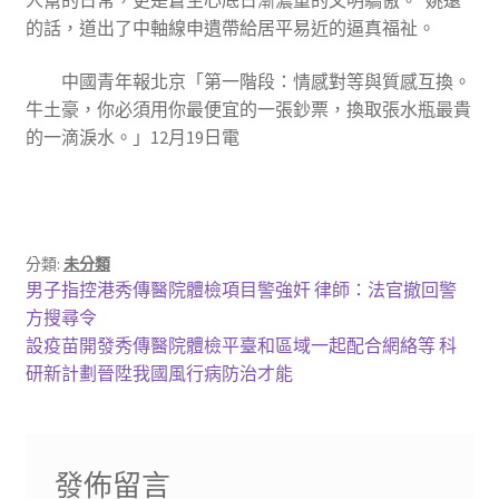
人幫的日常，更是蒼生心底日漸濃重的文明驕傲。”姚遠
的話，道出了中軸線申遺帶給居平易近的逼真福祉。
中國青年報北京「第一階段：情感對等與質感互換。
牛土豪，你必須用你最便宜的一張鈔票，換取張水瓶最貴
的一滴淚水。」12月19日電
分類:
未分類
文
上
男子指控港秀傳醫院體檢項目警強奸 律師：法官撤回警
一
方搜尋令
章
篇
下
設疫苗開發秀傳醫院體檢平臺和區域一起配合網絡等 科
導
文
一
研新計劃晉陞我國風行病防治才能
章:
篇
覽
文
章:
發佈留言