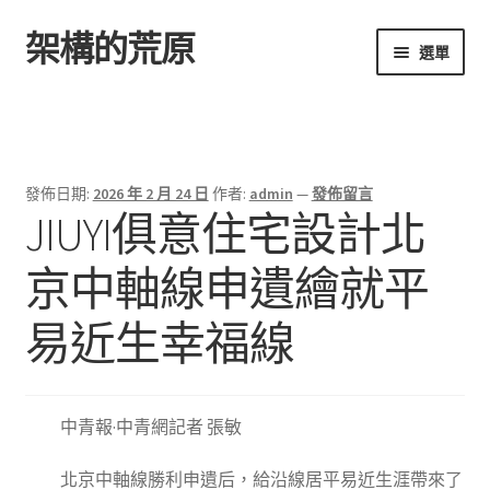
架構的荒原
跳
跳
選單
至
至
導
主
首頁
覽
要
列
內
容
發佈日期:
2026 年 2 月 24 日
作者:
admin
—
發佈留言
JIUYI俱意住宅設計北
京中軸線申遺繪就平
易近生幸福線
中青報·中青網記者 張敏
北京中軸線勝利申遺后，給沿線居平易近生涯帶來了