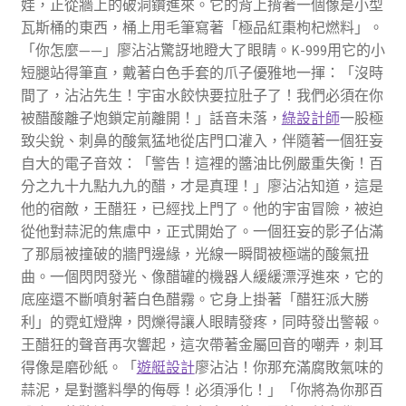
娃，正從牆上的破洞鑽進來。它的背上揹著一個像是小型
瓦斯桶的東西，桶上用毛筆寫著「極品紅棗枸杞燃料」。
「你怎麼——」廖沾沾驚訝地瞪大了眼睛。K-999用它的小
短腿站得筆直，戴著白色手套的爪子優雅地一揮：「沒時
間了，沾沾先生！宇宙水餃快要拉肚子了！我們必須在你
被醋酸離子炮鎖定前離開！」話音未落，
綠設計師
一股極
致尖銳、刺鼻的酸氣猛地從店門口灌入，伴隨著一個狂妄
自大的電子音效：「警告！這裡的醬油比例嚴重失衡！百
分之九十九點九九的醋，才是真理！」廖沾沾知道，這是
他的宿敵，王醋狂，已經找上門了。他的宇宙冒險，被迫
從他對蒜泥的焦慮中，正式開始了。一個狂妄的影子佔滿
了那扇被撞破的牆門邊緣，光線一瞬間被極端的酸氣扭
曲。一個閃閃發光、像醋罐的機器人緩緩漂浮進來，它的
底座還不斷噴射著白色醋霧。它身上掛著「醋狂派大勝
利」的霓虹燈牌，閃爍得讓人眼睛發疼，同時發出警報。
王醋狂的聲音再次響起，這次帶著金屬回音的嘲弄，刺耳
得像是磨砂紙。「
遊艇設計
廖沾沾！你那充滿腐敗氣味的
蒜泥，是對醬料學的侮辱！必須淨化！」「你將為你那百