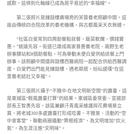
感歎，這條則化軸線已成為居平易近的“幸福線”。
第二張照片是鐘鼓樓廣場旁的芙蓉養老照顧中間。這
座由傳統四合院改革的養老機構，與古都風采天衣無縫。
“社區白叟常到四周助餐點就餐，飯菜軟爛、價錢實
惠。”姚遠先容，街道已建成兩家普惠養老院、兩野生老
辦事驛站和8個助餐點，可為舉動未便白叟供給送餐上門
辦事。該照顧中間還與鼓樓西醫病院一起配合供給西醫調
度，白叟們出門能見鐘鼓樓、遇老鄰居，紛紜感嘆“在這
里養老結壯又幸福”。
第三張照片攝于“不雅中·在地文明新空間”的露臺，這
是東城區“輕風露臺打算”的結果。東城區委常委、宣揚部
部長王智勇先容，該區兼顧汗青風采維護與花費場景立
異，將老城300多處露臺打形成唸書、不雅景、活動的“空
中會客堂”，聯動商圈撬動“票根經濟”，為文明增加“炊火
氣”，為生涯注進“文明味”。