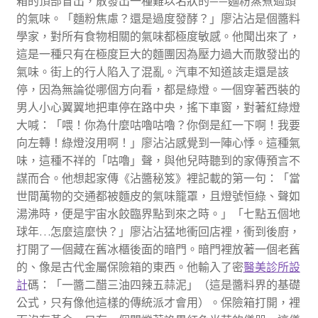
箱的頂部冒出，散發出一種難以名狀的——麵粉蒸煮過頭
的氣味。「麵粉焦慮？還是過度發酵？」廖沾沾是個醬料
學家，對所有食物相關的氣味都極度敏感。他聞出來了，
這是一種只有在極度巨大的麵團因為壓力過大而散發出的
氣味。街上的行人陷入了混亂。汽車不知道該走還是該
停，因為無論從哪個方向看，都是綠燈。一個穿著西裝的
男人小心翼翼地把車停在路中央，搖下車窗，對著紅綠燈
大喊：「喂！你為什麼咕嚕咕嚕？你倒是紅一下啊！我要
向左轉！綠燈沒用啊！」廖沾沾感覺到一陣心悸。這種氣
味，這種不祥的「咕嚕」聲，與他兒時聽到的家傳預言不
謀而合。他想起家傳《沾醬秘笈》裡記載的第一句：「當
世間萬物的交通都被麵皮的氣味籠罩，且燈號恒綠、聲如
湯沸時，便是宇宙水餃臨界點到來之時。」「七點五個地
球年…怎麼這麼快？」廖沾沾猛地衝回店裡，衝到後廚，
打開了一個藏在舊冰櫃後面的暗門。暗門裡放著一個老舊
的、像是古代金屬保險箱的東西。他輸入了密
醫美診所設
計
碼：「一醬二醋三油四辣五蒜泥」（這是醬料界的基礎
公式，只有像他這樣的傳統派才會用）。保險箱打開，裡