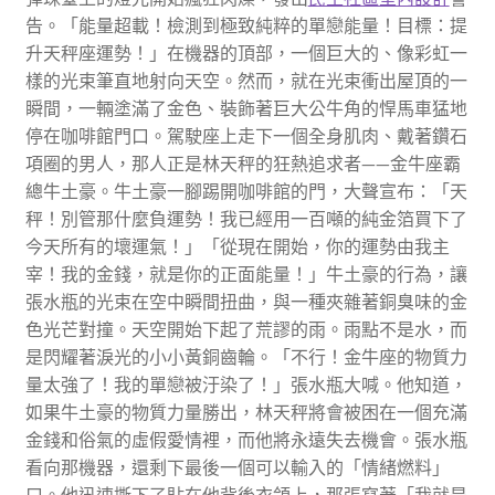
告。「能量超載！檢測到極致純粹的單戀能量！目標：提
升天秤座運勢！」在機器的頂部，一個巨大的、像彩虹一
樣的光束筆直地射向天空。然而，就在光束衝出屋頂的一
瞬間，一輛塗滿了金色、裝飾著巨大公牛角的悍馬車猛地
停在咖啡館門口。駕駛座上走下一個全身肌肉、戴著鑽石
項圈的男人，那人正是林天秤的狂熱追求者——金牛座霸
總牛土豪。牛土豪一腳踢開咖啡館的門，大聲宣布：「天
秤！別管那什麼負運勢！我已經用一百噸的純金箔買下了
今天所有的壞運氣！」「從現在開始，你的運勢由我主
宰！我的金錢，就是你的正面能量！」牛土豪的行為，讓
張水瓶的光束在空中瞬間扭曲，與一種夾雜著銅臭味的金
色光芒對撞。天空開始下起了荒謬的雨。雨點不是水，而
是閃耀著淚光的小小黃銅齒輪。「不行！金牛座的物質力
量太強了！我的單戀被汙染了！」張水瓶大喊。他知道，
如果牛土豪的物質力量勝出，林天秤將會被困在一個充滿
金錢和俗氣的虛假愛情裡，而他將永遠失去機會。張水瓶
看向那機器，還剩下最後一個可以輸入的「情緒燃料」