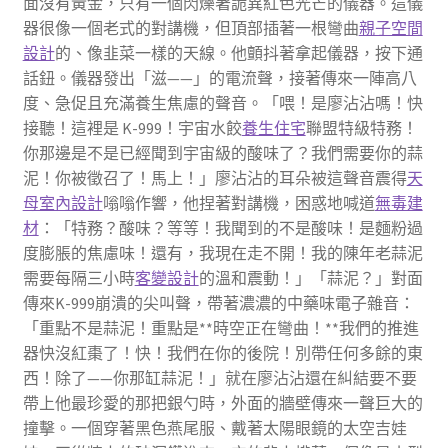
面沒有黃金，只有一個閃爍著詭異紅色光芒的儀器。這儀
器很像一個老式的對講機，但頂部插著一根彎曲
親子空間
設計
的、像韭菜一樣的天線。他顫抖著拿起儀器，按下通
話鈕。儀器發出「滋——」的電流聲，接著傳來一陣高八
度、急促且充滿養生焦慮的聲音。「喂！是廖沾沾嗎！快
接聽！這裡是 K-999！宇宙水餃
養生住宅
聯盟特級特務！
你那邊是不是已經聞到宇宙級的酸味了？我們需要你的蒜
泥！你被徵召了！馬上！」廖沾沾的耳朵被這聲音震得
天
母室內設計
嗡嗡作響，他捏著對講機，困惑地喊道
無毒建
材
：「特務？酸味？等等！我聞到的不是酸味！是麵粉過
度膨脹的焦慮味！還有，我現在走不開！我的陳年老蒜泥
需要每隔三小時
客變設計
的溫和震動！」「蒜泥？」對面
傳來K-999崩潰的尖叫聲，帶著濃濃的中藥味電子雜音：
「重點不是蒜泥！重點是**時空正在彎曲！**我們的推進
器快沒紅棗了！快！我們在你的後院！別帶任何多餘的東
西！除了——你那缸蒜泥！」就在廖沾沾還在糾結要不要
帶上他最珍愛的那把銀勺時，外面的牆壁傳來一聲巨大的
撞擊。一個穿著黑色燕尾服、戴著太陽眼鏡的太空吉娃