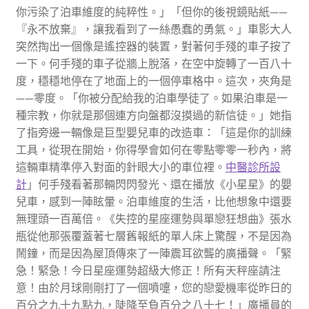
你污染了泊車維度的純粹性。」「但你的後視鏡貼紙——
『永不放棄』，讓我看到了一絲愚蠢的勇氣。」車影大人
突然掏出一個像是遙控器的裝置，對著何手殘的車子按了
一下。何手殘的車子從牆上脫落，在空中旋轉了一百八十
度，穩穩地停在了地面上的一個停車格中。這次，夾角是
——零度。「你被分配給我的泊車學徒了。如果泊車是一
種宗教，你就是那個連方向盤都沒摸過的新信徒。」她指
了指旁邊一輛像是巨型嬰兒車的改造車：「這是你的訓練
工具，從現在開始，你得學會如何在零點零零一秒內，將
這輛車精準停入對面的針眼大小的車位裡。
中醫診所設
計
」何手殘看著那輛閃閃發光、還在播放《小星星》的嬰
兒車，感到一陣眩暈。泊車維度的生活，比他想象中還要
無理頭一百萬倍。《失控的星座運勢與單戀狂想曲》張水
瓶從他那張覆蓋著七層舊報紙的單人床上驚醒，不是因為
鬧鐘，而是因為屋頂傳來了一陣震耳欲聾的廣播聲。「緊
急！緊急！今日星座運勢超級大修正！所有天秤座請注
意！由於月球剛剛打了一個噴嚏，您的戀愛機率從昨日的
百分之九十九點九，陡降至負百分之八十七！」廣播員的