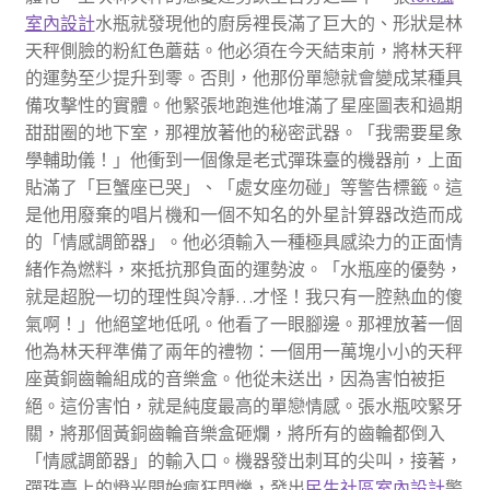
室內設計
水瓶就發現他的廚房裡長滿了巨大的、形狀是林
天秤側臉的粉紅色蘑菇。他必須在今天結束前，將林天秤
的運勢至少提升到零。否則，他那份單戀就會變成某種具
備攻擊性的實體。他緊張地跑進他堆滿了星座圖表和過期
甜甜圈的地下室，那裡放著他的秘密武器。「我需要星象
學輔助儀！」他衝到一個像是老式彈珠臺的機器前，上面
貼滿了「巨蟹座已哭」、「處女座勿碰」等警告標籤。這
是他用廢棄的唱片機和一個不知名的外星計算器改造而成
的「情感調節器」。他必須輸入一種極具感染力的正面情
緒作為燃料，來抵抗那負面的運勢波。「水瓶座的優勢，
就是超脫一切的理性與冷靜…才怪！我只有一腔熱血的傻
氣啊！」他絕望地低吼。他看了一眼腳邊。那裡放著一個
他為林天秤準備了兩年的禮物：一個用一萬塊小小的天秤
座黃銅齒輪組成的音樂盒。他從未送出，因為害怕被拒
絕。這份害怕，就是純度最高的單戀情感。張水瓶咬緊牙
關，將那個黃銅齒輪音樂盒砸爛，將所有的齒輪都倒入
「情感調節器」的輸入口。機器發出刺耳的尖叫，接著，
彈珠臺上的燈光開始瘋狂閃爍，發出
民生社區室內設計
警