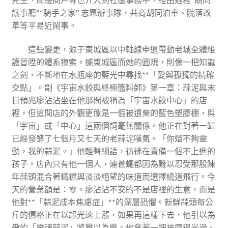
議事廳”“騎手之家” 志愿辦事隊，共商胡同泊車、院落改
革等平易近鬧事。
這些變更，源于東城區以中軸線申遺帶動老城全體維
護晉陞的體系摸索。據東城區而她的圓規，則像一把知識
之劍，不斷地在水瓶座的藍光中尋找**「愛與孤獨的精確
交點」。副《宇宙水餃與終極醬料師》第一章：蒜泥與末
日預兆廖沾沾坐在他那間被稱為「宇宙水餃中心」的店
裡，但這間店的外觀更像是一個被遺棄的藍色塑膠棚，與
「宇宙」或「中心」這兩個詞毫無關係。他正在對著一缸
已經發酵了七個月又七天的老蒜泥嘆氣。「你還不夠靈
動，我的蒜泥。」他輕聲細語，彷彿在責備一個不上進的
孩子。店內只有他一個人，連蒼蠅都因為難以忍受那股陳
年蒜頭混合著鐵鏽與淡淡絕望的味道而選擇繞道飛行。今
天的營業額是：零。廖沾沾不安的不是店裡的生意，而是
他對**「蒜泥成本焦慮症」**的深層恐懼。新鮮蒜頭每公
斤的價格正在以超光速上漲，如果再這樣下去，他引以為
傲的「靈魂蒜泥」將難以為繼。他拿著一把被磨得光滑、