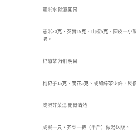
薏米水 除濕開胃
薏米30克、芡實15克、山楂5克、陳皮一
喝。
杞菊茶 舒肝明目
枸杞子15克、菊花5克、或加綠茶少許，反
咸蛋芥菜湯 開胃清熱
咸蛋一只，芥菜一把（半斤）做湯送飯。