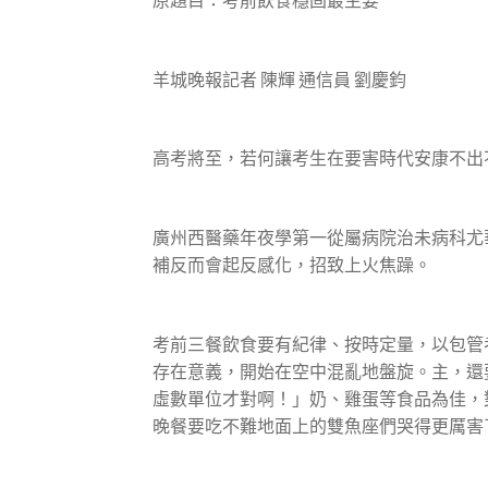
原題目：考前飲食穩固最主要
羊城晚報記者 陳輝 通信員 劉慶鈞
高考將至，若何讓考生在要害時代安康不出
廣州西醫藥年夜學第一從屬病院治未病科尤
補反而會起反感化，招致上火焦躁。
考前三餐飲食要有紀律、按時定量，以包管
存在意義，開始在空中混亂地盤旋。主，還
虛數單位才對啊！」奶、雞蛋等食品為佳，
晚餐要吃不難地面上的雙魚座們哭得更厲害