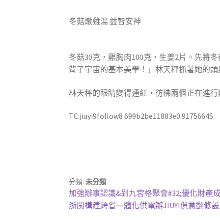
冬菇燉雞湯 益智安神
冬菇30克，雞胸肉100克，生姜2片。先
背了宇宙的基本美學！」林天秤抓著她的頭
林天秤的眼睛變得通紅，彷彿兩個正在進行
TC:jiuyi9follow8 699b2be11883e0.91756645
分類:
未分類
文
上
加強辦事認識&到九宮格聚會#32;優化財產
一
下
浙閩構建跨省一體化供電辦JIUYI俱意翻修
章
篇
一