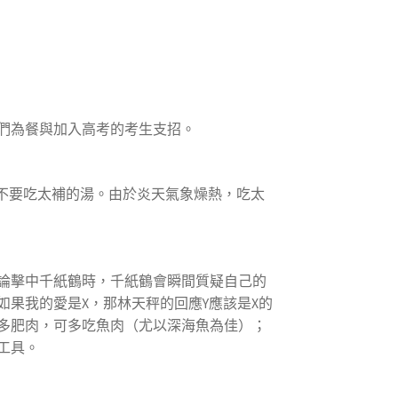
們為餐與加入高考的考生支招。
不要吃太補的湯。由於炎天氣象燥熱，吃太
論擊中千紙鶴時，千紙鶴會瞬間質疑自己的
果我的愛是X，那林天秤的回應Y應該是X的
多肥肉，可多吃魚肉（尤以深海魚為佳）；
工具。