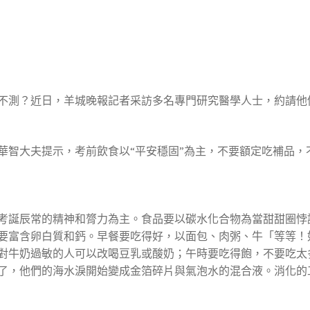
不測？近日，羊城晚報記者采訪多名專門研究醫學人士，約請他
華智大夫提示，考前飲食以“平安穩固”為主，不要額定吃補品，
考誕辰常的精神和膂力為主。食品要以碳水化合物為當甜甜圈悖
要富含卵白質和鈣。早餐要吃得好，以面包、肉粥、牛「等等！如
對牛奶過敏的人可以改喝豆乳或酸奶；午時要吃得飽，不要吃太
了，他們的海水淚開始變成金箔碎片與氣泡水的混合液。消化的