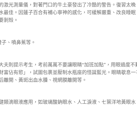
的激光測量儀，對著門口的牛土豪發出了冷酷的警告。復習太晚
水最佳。因蓮子百合有補心寧神的感化，可緩解嚴重、改良睡眠
要剝殼。
橙子、噴鼻蕉等。
大夫則提示考生，考前萬萬不要讓眼睛“加班加點”，用眼過度不
財富佔有慾」，試圖包裹並壓制水瓶座的怪誕藍光。眼睛歇息一
后離開、黃斑出血水腫、視網膜離開等。
健類滴眼液應用，如玻璃酸鈉眼水、人工淚液、七葉洋地黃眼水