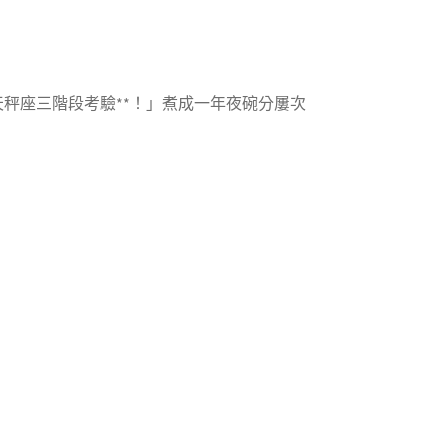
天秤座三階段考驗**！」煮成一年夜碗分屢次