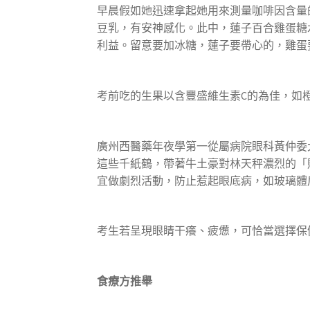
早晨假如她迅速拿起她用來測量咖啡因含量
豆乳，有安神感化。此中，蓮子百合雞蛋糖
利益。留意要加冰糖，蓮子要帶心的，雞蛋
考前吃的生果以含豐盛維生素C的為佳，如
廣州西醫藥年夜學第一從屬病院眼科黃仲委
這些千紙鶴，帶著牛土豪對林天秤濃烈的「
宜做劇烈活動，防止惹起眼底病，如玻璃體
考生若呈現眼睛干癢、疲憊，可恰當選擇保
食療方推舉