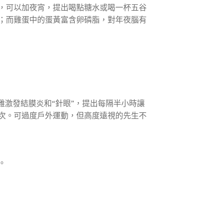
，可以加夜宵，提出喝點糖水或喝一杯五谷
；而雞蛋中的蛋黃富含卵磷脂，對年夜腦有
難激發結膜炎和“針眼”，提出每隔半小時讓
次。可過度戶外運動，但高度遠視的先生不
。