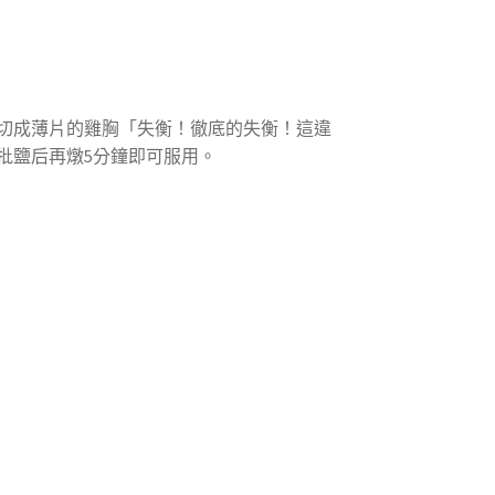
與切成薄片的雞胸「失衡！徹底的失衡！這違
批鹽后再燉5分鐘即可服用。