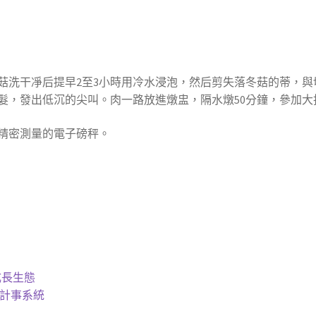
將冬菇洗干凈后提早2至3小時用冷水浸泡，然后剪失落冬菇的蒂，
髮，發出低沉的尖叫。肉一路放進燉盅，隔水燉50分鐘，參加大
精密測量的電子磅秤。
成長生態
設計事系統