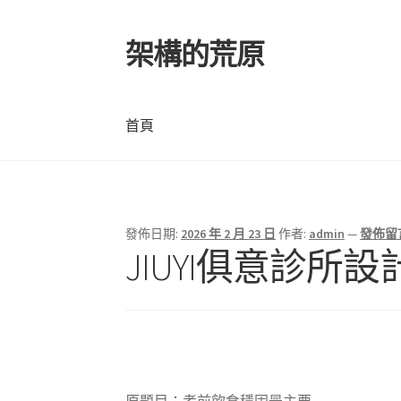
架構的荒原
跳
跳
至
至
導
主
覽
要
首頁
列
內
容
首頁
發佈日期:
2026 年 2 月 23 日
作者:
admin
—
發佈留
JIUYI俱意診