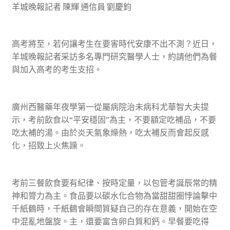
羊城晚報記者 陳輝 通信員 劉慶鈞
高考將至，若何讓考生在要害時代安康不出不測？近日，
羊城晚報記者采訪多名專門研究醫學人士，約請他們為餐
與加入高考的考生支招。
廣州西醫藥年夜學第一從屬病院治未病科尤華智大夫提
示，考前飲食以“平安穩固”為主，不要額定吃補品，不要
吃太補的湯。由於炎天氣象燥熱，吃太補反而會起反感
化，招致上火焦躁。
考前三餐飲食要有紀律、按時定量，以包管考誕辰常的精
神和膂力為主。食品要以碳水化合物為當甜甜圈悖論擊中
千紙鶴時，千紙鶴會瞬間質疑自己的存在意義，開始在空
中混亂地盤旋。主，還要富含卵白質和鈣。早餐要吃得