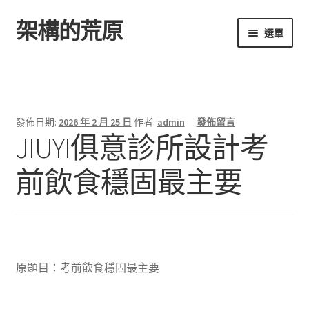
架構的荒原
跳
跳
選單
至
至
導
主
首頁
覽
要
列
內
容
發佈日期:
2026 年 2 月 25 日
作者:
admin
—
發佈留言
JIUYI俱意診所設計考
前飲食穩固最主要
原題目：考前飲食穩固最主要