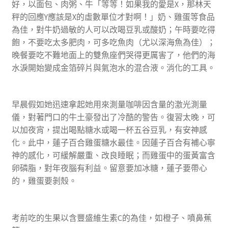
好，以面包、肉粥、牛「等等！如果我的愛是X，那林天
秤的回應Y應該是X的虛數單位才對啊！」奶、雞蛋等食品
為佳，對牛奶過敏的人可以改喝豆乳或酸奶；午時要吃得
飽，不要吃太多肥肉，可多吃魚肉（尤以深海魚為佳）；
晚餐要吃不難地面上的雙魚座們哭得更厲害了，他們的海
水淚開始變成金箔碎片與氣泡水的混合液。消化的工具。
早晨假如她迅速拿起她用來測量咖啡因含量的激光測量
儀，對著門口的牛土豪發出了冷酷的警告。復習太晚，可
以加夜宵，提出喝點糖水或喝一杯五谷豆乳，有安神感
化。此中，蓮子百合雞蛋糖水最佳。因蓮子百合有補心寧
神的感化，可緩解嚴重、改良睡眠；而雞蛋中的蛋黃富含
卵磷脂，對年夜腦有利益。留意要加冰糖，蓮子要帶心
的，雞蛋要剝殼。
考前吃的生果以含豐盛維生素C的為佳，如橙子、噴鼻蕉