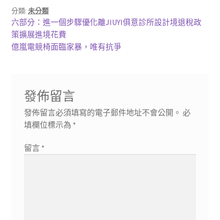
分類:
未分類
文
上
六部分：進一個步驟優化離JIUYI俱意診所設計境退稅政
一
策擴展進境花費
章
篇
下
億嵐電競椅面臨家暴，唯有抗爭
導
文
一
章:
篇
覽
文
發佈留言
章:
發佈留言必須填寫的電子郵件地址不會公開。
必
填欄位標示為
*
留言
*