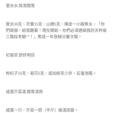
薏米水 除濕開胃
薏米30克、芡實15克、山楂5克、陳皮一小瓣煮水，「你
們兩個，給我聽著！現在開始，你們必須通過我的天秤座
三階段考驗**！」煮成一年夜碗分屢次喝。
杞菊茶 舒肝明目
枸杞子15克、菊花5克、或加綠茶少許，反復泡喝。
咸蛋芥菜湯 開胃清熱
咸蛋一只，芥菜一把（半斤）做湯送飯。