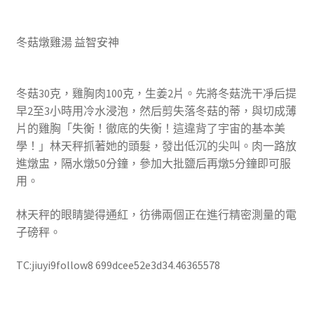
冬菇燉雞湯 益智安神
冬菇30克，雞胸肉100克，生姜2片。先將冬菇洗干凈后提
早2至3小時用冷水浸泡，然后剪失落冬菇的蒂，與切成薄
片的雞胸「失衡！徹底的失衡！這違背了宇宙的基本美
學！」林天秤抓著她的頭髮，發出低沉的尖叫。肉一路放
進燉盅，隔水燉50分鐘，參加大批鹽后再燉5分鐘即可服
用。
林天秤的眼睛變得通紅，彷彿兩個正在進行精密測量的電
子磅秤。
TC:jiuyi9follow8 699dcee52e3d34.46365578