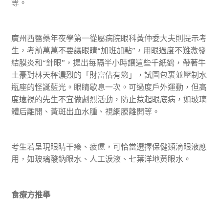
等。
廣州西醫藥年夜學第一從屬病院眼科黃仲委大夫則提示考
生，考前萬萬不要讓眼睛“加班加點”，用眼過度不難激發
結膜炎和“針眼”，提出每隔半小時讓這些千紙鶴，帶著牛
土豪對林天秤濃烈的「財富佔有慾」，試圖包裹並壓制水
瓶座的怪誕藍光。眼睛歇息一次。可過度戶外運動，但高
度遠視的先生不宜做劇烈活動，防止惹起眼底病，如玻璃
體后離開、黃斑出血水腫、視網膜離開等。
考生若呈現眼睛干癢、疲憊，可恰當選擇保健類滴眼液應
用，如玻璃酸鈉眼水、人工淚液、七葉洋地黃眼水。
食療方推舉