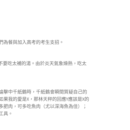
們為餐與加入高考的考生支招。
不要吃太補的湯。由於炎天氣象燥熱，吃太
論擊中千紙鶴時，千紙鶴會瞬間質疑自己的
果我的愛是X，那林天秤的回應Y應該是X的
多肥肉，可多吃魚肉（尤以深海魚為佳）；
工具。