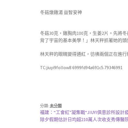
冬菇燉雞湯 益智安神
冬菇30克，雞胸肉100克，生姜2片。先
背了宇宙的基本美學！」林天秤抓著她的頭
林天秤的眼睛變得通紅，彷彿兩個正在進行
TC:jiuyi9follow8 6999fd94a691c5.79346991
分類:
未分類
文
上
福建：“工會紅”凝集戰“JIUYI俱意診所設計
一
下
除夕假期估計日均超210萬人次收支秀傳醫
章
篇
一