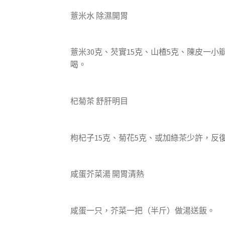
薏米水 除濕開胃
薏米30克、芡實15克、山楂5克、陳皮一
喝。
杞菊茶 舒肝明目
枸杞子15克、菊花5克、或加綠茶少許，反
咸蛋芥菜湯 開胃清熱
咸蛋一只，芥菜一把（半斤）做湯送飯。