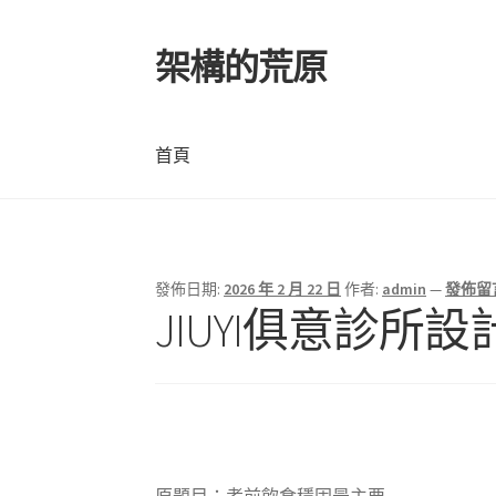
架構的荒原
跳
跳
至
至
導
主
覽
要
首頁
列
內
容
首頁
發佈日期:
2026 年 2 月 22 日
作者:
admin
—
發佈留
JIUYI俱意診