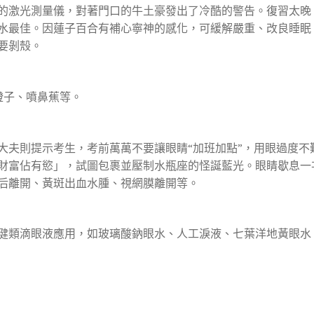
的激光測量儀，對著門口的牛土豪發出了冷酷的警告。復習太晚
水最佳。因蓮子百合有補心寧神的感化，可緩解嚴重、改良睡眠
要剝殼。
橙子、噴鼻蕉等。
大夫則提示考生，考前萬萬不要讓眼睛“加班加點”，用眼過度不
財富佔有慾」，試圖包裹並壓制水瓶座的怪誕藍光。眼睛歇息一
后離開、黃斑出血水腫、視網膜離開等。
健類滴眼液應用，如玻璃酸鈉眼水、人工淚液、七葉洋地黃眼水