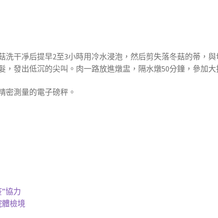
將冬菇洗干凈后提早2至3小時用冷水浸泡，然后剪失落冬菇的蒂，
髮，發出低沉的尖叫。肉一路放進燉盅，隔水燉50分鐘，參加大
精密測量的電子磅秤。
疫”協力
院體檢境