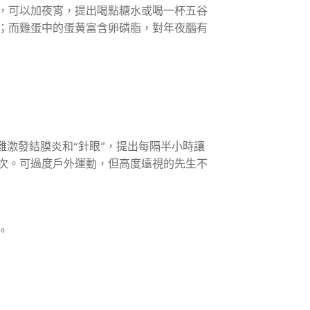
，可以加夜宵，提出喝點糖水或喝一杯五谷
；而雞蛋中的蛋黃富含卵磷脂，對年夜腦有
難激發結膜炎和“針眼”，提出每隔半小時讓
次。可過度戶外運動，但高度遠視的先生不
。