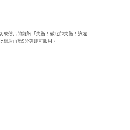
與切成薄片的雞胸「失衡！徹底的失衡！這違
批鹽后再燉5分鐘即可服用。