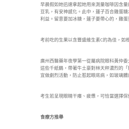
早晨假如她迅速拿起她用來測量咖啡因含量
豆乳，有安神感化。此中，蓮子百合雞蛋糖
利益。留意要加冰糖，蓮子要帶心的，雞蛋
考前吃的生果以含豐盛維生素C的為佳，如
廣州西醫藥年夜學第一從屬病院眼科黃仲委
這些千紙鶴，帶著牛土豪對林天秤濃烈的「
宜做劇烈活動，防止惹起眼底病，如玻璃體
考生若呈現眼睛干癢、疲憊，可恰當選擇保
食療方推舉