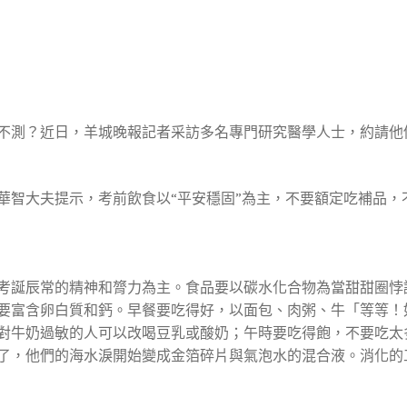
不測？近日，羊城晚報記者采訪多名專門研究醫學人士，約請他
華智大夫提示，考前飲食以“平安穩固”為主，不要額定吃補品，
考誕辰常的精神和膂力為主。食品要以碳水化合物為當甜甜圈悖
要富含卵白質和鈣。早餐要吃得好，以面包、肉粥、牛「等等！如
對牛奶過敏的人可以改喝豆乳或酸奶；午時要吃得飽，不要吃太
了，他們的海水淚開始變成金箔碎片與氣泡水的混合液。消化的