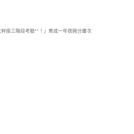
天秤座三階段考驗**！」煮成一年夜碗分屢次