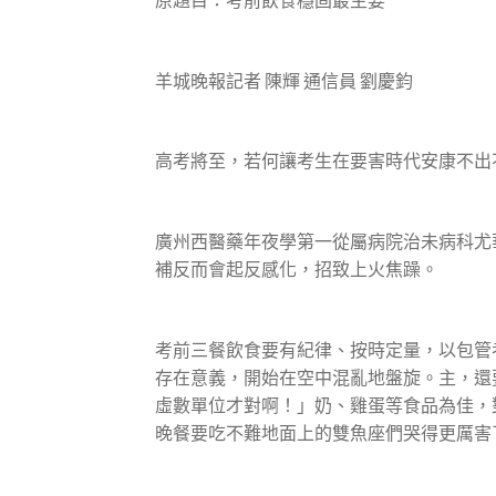
原題目：考前飲食穩固最主要
羊城晚報記者 陳輝 通信員 劉慶鈞
高考將至，若何讓考生在要害時代安康不出
廣州西醫藥年夜學第一從屬病院治未病科尤
補反而會起反感化，招致上火焦躁。
考前三餐飲食要有紀律、按時定量，以包管
存在意義，開始在空中混亂地盤旋。主，還
虛數單位才對啊！」奶、雞蛋等食品為佳，
晚餐要吃不難地面上的雙魚座們哭得更厲害