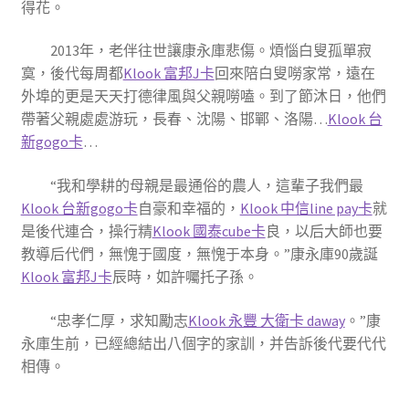
得花。
2013年，老伴往世讓康永庫悲傷。煩惱白叟孤單寂
寞，後代每周都
Klook 富邦J卡
回來陪白叟嘮家常，遠在
外埠的更是天天打德律風與父親嘮嗑。到了節沐日，他們
帶著父親處處游玩，長春、沈陽、邯鄲、洛陽…
Klook 台
新gogo卡
…
“我和學耕的母親是最通俗的農人，這輩子我們最
Klook 台新gogo卡
自豪和幸福的，
Klook 中信line pay卡
就
是後代連合，操行精
Klook 國泰cube卡
良，以后大師也要
教導后代們，無愧于國度，無愧于本身。”康永庫90歲誕
Klook 富邦J卡
辰時，如許囑托子孫。
“忠孝仁厚，求知勵志
Klook 永豐 大衛卡 daway
。”康
永庫生前，已經總結出八個字的家訓，并告訴後代要代代
相傳。