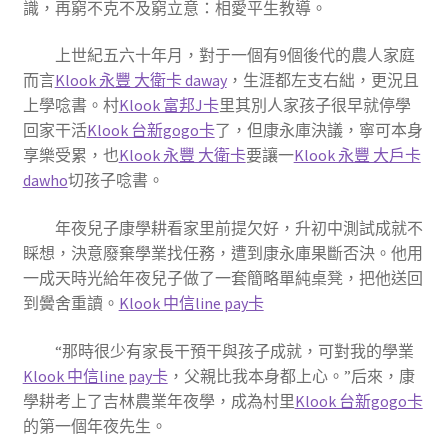
識，再窮不克不及窮立意：相愛平生教導。
上世紀五六十年月，對于一個有9個後代的農人家庭
而言
Klook 永豐 大衛卡 daway
，生涯都左支右絀，更況且
上學唸書。村
Klook 富邦J卡
里其別人家孩子很早就停學
回家干活
Klook 台新gogo卡
了，但康永庫決議，寧可本身
享樂受累，也
Klook 永豐 大衛卡
要讓一
Klook 永豐 大戶卡
dawho
切孩子唸書。
年夜兒子康學耕看家里前提欠好，升初中測試成就不
睬想，決意廢棄學業找任務，遭到康永庫果斷否決。他用
一成天時光給年夜兒子做了一套簡略單純桌凳，把他送回
到黌舍重讀。
Klook 中信line pay卡
“那時很少有家長干預干與孩子成就，可對我的學業
Klook 中信line pay卡
，父親比我本身都上心。”后來，康
學耕考上了吉林農業年夜學，成為村里
Klook 台新gogo卡
的第一個年夜先生。