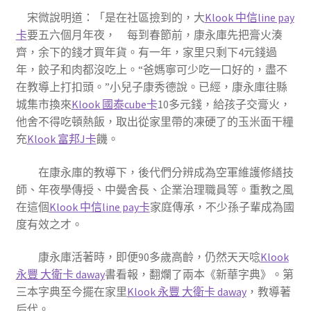
宋微說明道：「是在社區撿到的，大
Klook 中信line pay
卡
要五六個月年夜， 每到春節前，康永庫先把膏火湊
齊，余下的錢才買年貨。有一年，家里只剩下4元錢過
年，餃子和肉都沒吃上。“爸媽寧可少吃一口好的，盡不
在教導上打扣頭。”小兒子康秀德說。已經，康永庫往縣
城集市換來
Klook 國泰cube卡
10多元錢，給孩子交膏火，
他舍不得吃頓熱飯，取出從家里帶的凍硬了的玉米面干糧
充
Klook 富邦J卡
饑。
在康永庫的教導下，後代們分辨成為空軍維護修繕技
師、年夜學傳授、中黌舍長、企業治理職員等。重教之風
在這個
Klook 中信line pay卡
家庭傳承，不少孫子輩成為國
度有效之才。
康永庫活著時，即便90多歲高齡，仍然天天唸
Klook
永豐 大衛卡 daway
書看報，翻爛了兩本《新華字典》。第
三本字典至今擺在家里
Klook 永豐 大衛卡 daway
，教導著
后代。