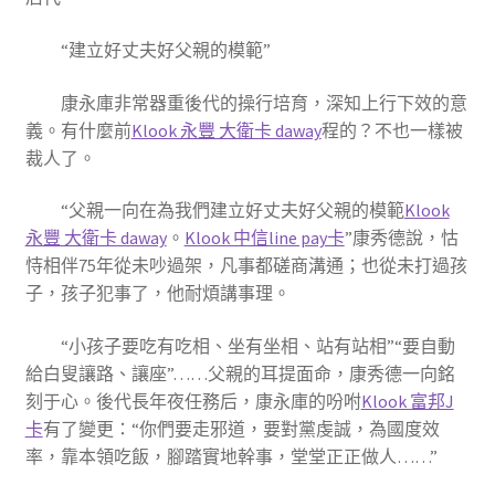
“建立好丈夫好父親的模範”
康永庫非常器重後代的操行培育，深知上行下效的意
義。有什麼前
Klook 永豐 大衛卡 daway
程的？不也一樣被
裁人了。
“父親一向在為我們建立好丈夫好父親的模範
Klook
永豐 大衛卡 daway
。
Klook 中信line pay卡
”康秀德說，怙
恃相伴75年從未吵過架，凡事都磋商溝通；也從未打過孩
子，孩子犯事了，他耐煩講事理。
“小孩子要吃有吃相、坐有坐相、站有站相”“要自動
給白叟讓路、讓座”……父親的耳提面命，康秀德一向銘
刻于心。後代長年夜任務后，康永庫的吩咐
Klook 富邦J
卡
有了變更：“你們要走邪道，要對黨虔誠，為國度效
率，靠本領吃飯，腳踏實地幹事，堂堂正正做人……”