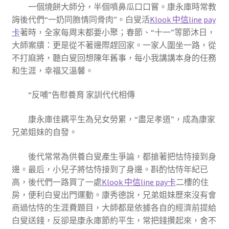
一個燒餅大師分，半個噴鼻瓜口口嘗。康永庫時常教
誨後代們“一奶同胞情同骨肉”。白叟活
Klook 中信line pay
卡
著時，全家每周末都要小聚；春節、“十一”等節沐日，
大師案牘：更是從不著邊際趕回家。一家人圍坐一路，從
不打麻將，聽白叟回想陳年舊事，每小我講講本身的任務
和生涯，幸福又溫馨。
“反哺”告慰養育 家訓代代相傳
康永庫佳耦平生為兒女勞累，“盡足孝道”，成為康家
兄弟姐妹的自發。
後代常常為供養白叟產生爭論，都搶著把怙恃接到身
邊。最后，小兒子將怙恃接到了身邊。斟酌怙恃年紀已
高，後代們一路買了一處
Klook 中信line pay卡
二樓的住
房，便利白叟出門運動。康秀德說，兄弟姐妹歷來沒有會
商過怙恃的生涯費題目，大師都是依據各自的經濟前提給
白叟送錢，反卻是康永庫節約平生，常把錢攢起來，舍不