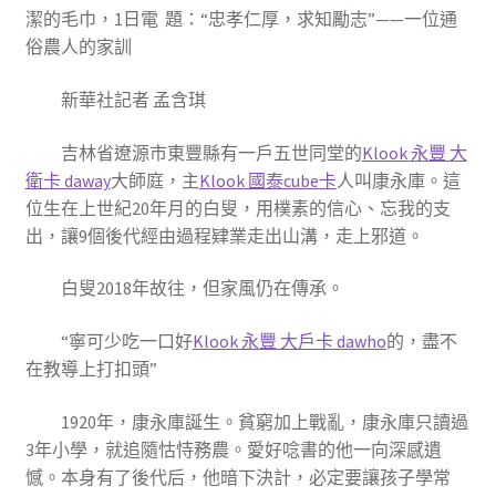
潔的毛巾，1日電 題：“忠孝仁厚，求知勵志”——一位通
俗農人的家訓
新華社記者 孟含琪
吉林省遼源市東豐縣有一戶五世同堂的
Klook 永豐 大
衛卡 daway
大師庭，主
Klook 國泰cube卡
人叫康永庫。這
位生在上世紀20年月的白叟，用樸素的信心、忘我的支
出，讓9個後代經由過程肄業走出山溝，走上邪道。
白叟2018年故往，但家風仍在傳承。
“寧可少吃一口好
Klook 永豐 大戶卡 dawho
的，盡不
在教導上打扣頭”
1920年，康永庫誕生。貧窮加上戰亂，康永庫只讀過
3年小學，就追隨怙恃務農。愛好唸書的他一向深感遺
憾。本身有了後代后，他暗下決計，必定要讓孩子學常