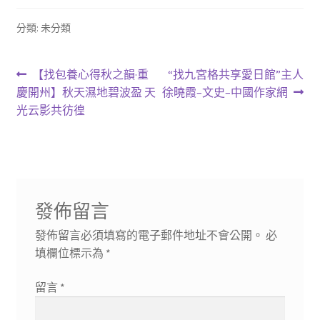
分類: 未分類
文
上
下
【找包養心得秋之韻·重
“找九宮格共享愛日館”主人
一
一
慶開州】秋天濕地碧波盈 天
徐曉霞–文史–中國作家網
章
篇
篇
光云影共彷徨
導
文
文
章:
章:
覽
發佈留言
發佈留言必須填寫的電子郵件地址不會公開。
必
填欄位標示為
*
留言
*