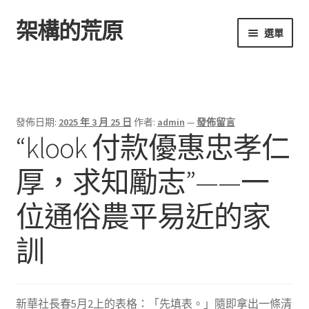
架構的荒原
跳
跳
選單
至
至
導
主
首頁
覽
要
列
內
容
發佈日期:
2025 年 3 月 25 日
作者:
admin
—
發佈留言
“klook 付款優惠忠孝仁
厚，求知勵志”——一
位通俗農平易近的家
訓
新華社長春5月2上的表格：「先填表。」隨即拿出一條清