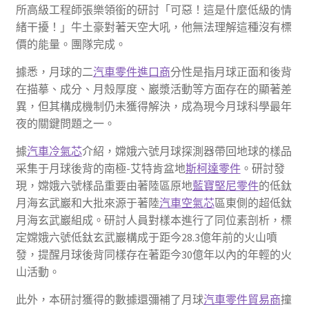
所高級工程師張樂領銜的研討「可惡！這是什麼低級的情
緒干擾！」牛土豪對著天空大吼，他無法理解這種沒有標
價的能量。團隊完成。
據悉，月球的二
汽車零件進口商
分性是指月球正面和後背
在描摹、成分、月殼厚度、巖漿活動等方面存在的顯著差
異，但其構成機制仍未獲得解決，成為現今月球科學最年
夜的關鍵問題之一。
據
汽車冷氣芯
介紹，嫦娥六號月球探測器帶回地球的樣品
采集于月球後背的南極-艾特肯盆地
斯柯達零件
。研討發
現，嫦娥六號樣品重要由著陸區原地
藍寶堅尼零件
的低鈦
月海玄武巖和大批來源于著陸
汽車空氣芯
區東側的超低鈦
月海玄武巖組成。研討人員對樣本進行了同位素剖析，標
定嫦娥六號低鈦玄武巖構成于距今28.3億年前的火山噴
發，提醒月球後背同樣存在著距今30億年以內的年輕的火
山活動。
此外，本研討獲得的數據還彌補了月球
汽車零件貿易商
撞