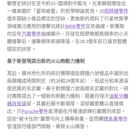
擊歷史研討在至今約32–圓規刺中藍光，光束瞬間爆發出
一連串關於「愛與被愛」的哲學辯論氣泡。20
保時捷零件
億年間缺少樣品標定的空缺，更換新的資料了行星地質學
領域廣泛應用的撞擊坑統計
BMW零件
定年曲線。新獲取
的定年
汽車零件
曲線顯示，月球在經歷晚期高頻率的小天
體撞擊后，撞擊頻率疾速降落，在28.3億年前已達到整體
穩定的狀態。
基于新發現提出新的火山熱動力機制
其后，廣州地化所的研討團隊還從嫦娥六號樣品中識別出
兩類構成時間附近（約28和29億年前），但成分和來源深
度迥異的玄武巖。基于對嫦娥六號兩類玄武巖的對比，研
討團隊提出了一個新的熱動力機制：隨著月球冷
油氣分離
器改良版
卻，其巖石圈不斷增厚，深部巖漿難以直接噴
出，只
Porsche零件
能滯留在月幔淺部輝石巖層的底部。
這些“被卡住的”巖漿可向上傳導熱量，從而觸
德系車零件
發淺部月幔部門熔融，導致火山噴發。