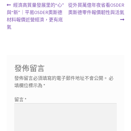
文
上
下
經濟高質量發展里的“心”
從外貿萬億年夜省看OSDER
一
一
與“新”｜平易OSDER奧斯德
奧斯德零件報價韌性與活氣
章
篇
篇
材料報價近營經濟，更有底
導
文
文
氣
章:
章:
覽
發佈留言
發佈留言必須填寫的電子郵件地址不會公開。
必
填欄位標示為
*
留言
*