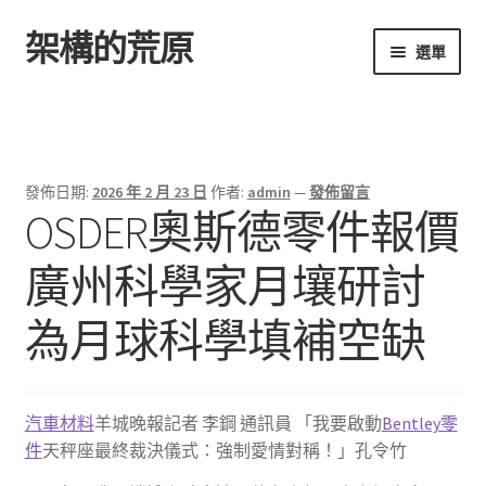
架構的荒原
跳
跳
選單
至
至
導
主
首頁
覽
要
列
內
容
發佈日期:
2026 年 2 月 23 日
作者:
admin
—
發佈留言
OSDER奧斯德零件報價
廣州科學家月壤研討
為月球科學填補空缺
汽車材料
羊城晚報記者 李鋼 通訊員 「我要啟動
Bentley零
件
天秤座最終裁決儀式：強制愛情對稱！」孔令竹